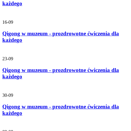
każdego
16-09
Qigong w muzeum - prozdrowotne ćwiczenia dla
każdego
23-09
Qigong w muzeum - prozdrowotne ćwiczenia dla
każdego
30-09
Qigong w muzeum - prozdrowotne ćwiczenia dla
każdego