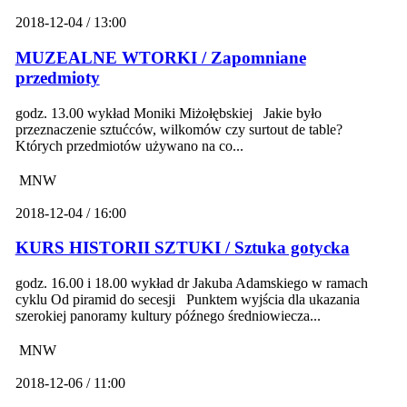
2018-12-04 / 13:00
MUZEALNE WTORKI / Zapomniane
przedmioty
godz. 13.00 wykład Moniki Miżołębskiej Jakie było
przeznaczenie sztućców, wilkomów czy surtout de table?
Których przedmiotów używano na co...
MNW
2018-12-04 / 16:00
KURS HISTORII SZTUKI / Sztuka gotycka
godz. 16.00 i 18.00 wykład dr Jakuba Adamskiego w ramach
cyklu Od piramid do secesji Punktem wyjścia dla ukazania
szerokiej panoramy kultury późnego średniowiecza...
MNW
2018-12-06 / 11:00