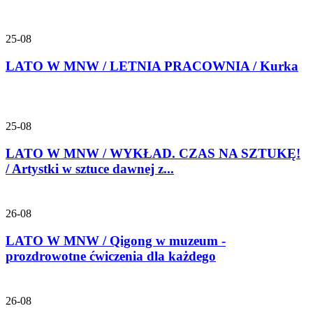
25-08
LATO W MNW / LETNIA PRACOWNIA / Kurka
25-08
LATO W MNW / WYKŁAD. CZAS NA SZTUKĘ!
/ Artystki w sztuce dawnej z...
26-08
LATO W MNW / Qigong w muzeum -
prozdrowotne ćwiczenia dla każdego
26-08