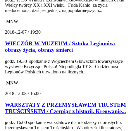
Wielcy twórcy XX i XXI wieku Frida Kahlo, za życia
niedoceniona, dziś jest jedną z najpopularniejszych...
MNW
2018-12-07 / 19:30
WIECZÓR W MUZEUM / Sztuka Legionów:
obrazy życia, obrazy śmierci
godz. 19.30 spotkanie z Wojciechem Głowackim towarzyszące
wystawie Krzycząc: Polska! Niepodległa 1918 Codzienność
Legionów Polskich utrwalono na licznych...
MNW
2018-12-08 / 16:00
WARSZTATY Z PRZEMYSŁAWEM TRUSTEM
TRUŚCIŃSKIM / Czerpiąc z historii. Kreowanie...
godz. 16.00 spotkanie warsztatowe dla młodzieży i dorosłych z
Przemysławem Trustem Truścińskim Współcześni ilustratorzy,