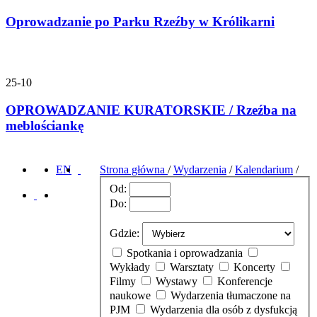
Oprowadzanie po Parku Rzeźby w Królikarni
25-10
OPROWADZANIE KURATORSKIE / Rzeźba na
meblościankę
EN
Strona główna
/
Wydarzenia
/
Kalendarium
/
Od:
Do:
Gdzie:
Spotkania i oprowadzania
Wykłady
Warsztaty
Koncerty
Filmy
Wystawy
Konferencje
naukowe
Wydarzenia tłumaczone na
PJM
Wydarzenia dla osób z dysfukcją