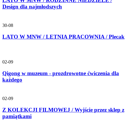
LATO W MNW / RODZINNE NIEDZIELE /
Design dla najmłodszych
30-08
LATO W MNW / LETNIA PRACOWNIA / Plecak
02-09
Qigong w muzeum - prozdrowotne ćwiczenia dla
każdego
02-09
Z KOLEKCJI FILMOWEJ / Wyjście przez sklep z
pamiątkami