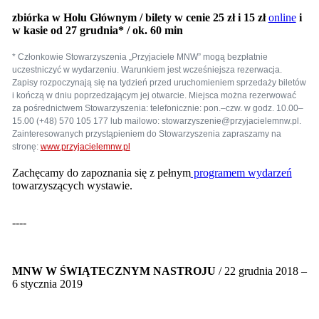
zbiórka w Holu Głównym / bilety w cenie 25 zł i 15 zł
online
i
w kasie
od 27 grudnia
* / ok. 60 min
* Członkowie Stowarzyszenia „Przyjaciele MNW” mogą bezpłatnie
uczestniczyć w wydarzeniu. Warunkiem jest wcześniejsza rezerwacja.
Zapisy rozpoczynają się na tydzień przed uruchomieniem sprzedaży biletów
i kończą w dniu poprzedzającym jej otwarcie. Miejsca można rezerwować
za pośrednictwem Stowarzyszenia: telefonicznie: pon.–czw. w godz. 10.00–
15.00 (+48) 570 105 177 lub mailowo: stowarzyszenie@przyjacielemnw.pl.
Zainteresowanych przystąpieniem do Stowarzyszenia zapraszamy na
stronę:
www.przyjacielemnw.pl
Zachęcamy do zapoznania się z pełnym
programem wydarzeń
towarzyszących wystawie.
----
MNW W ŚWIĄTECZNYM NASTROJU
/ 22 grudnia 2018 –
6 stycznia 2019