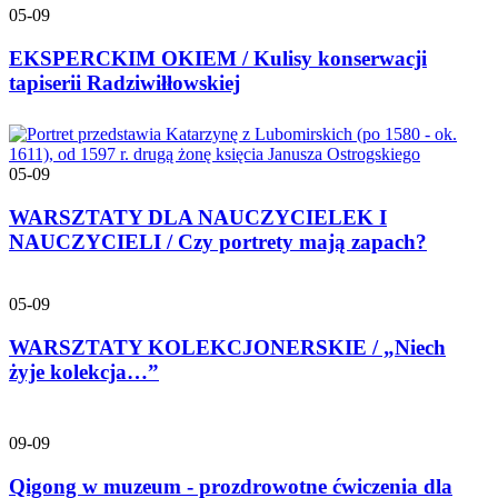
05-09
EKSPERCKIM OKIEM / Kulisy konserwacji
tapiserii Radziwiłłowskiej
05-09
WARSZTATY DLA NAUCZYCIELEK I
NAUCZYCIELI / Czy portrety mają zapach?
05-09
WARSZTATY KOLEKCJONERSKIE / „Niech
żyje kolekcja…”
09-09
Qigong w muzeum - prozdrowotne ćwiczenia dla