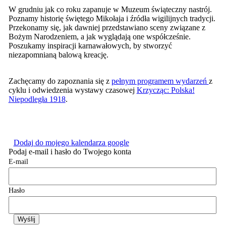
W grudniu jak co roku zapanuje w Muzeum świąteczny nastrój.
Poznamy historię świętego Mikołaja i źródła wigilijnych tradycji.
Przekonamy się, jak dawniej przedstawiano sceny związane z
Bożym Narodzeniem, a jak wyglądają one współcześnie.
Poszukamy inspiracji karnawałowych, by stworzyć
niezapomnianą balową kreację.
Zachęcamy do zapoznania się z
pełnym programem wydarzeń
z
cyklu i odwiedzenia wystawy czasowej
Krzycząc: Polska!
Niepodległa 1918
.
Dodaj do mojego kalendarza google
Podaj e-mail i hasło do Twojego konta
E-mail
Hasło