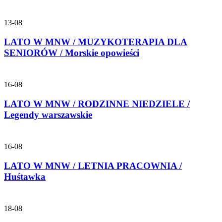
13-08
LATO W MNW / MUZYKOTERAPIA DLA
SENIORÓW / Morskie opowieści
16-08
LATO W MNW / RODZINNE NIEDZIELE /
Legendy warszawskie
16-08
LATO W MNW / LETNIA PRACOWNIA /
Huśtawka
18-08