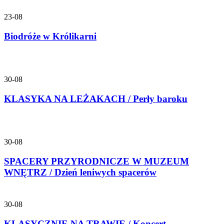
23-08
Biodróże w Królikarni
30-08
KLASYKA NA LEŻAKACH / Perły baroku
30-08
SPACERY PRZYRODNICZE W MUZEUM
WNĘTRZ / Dzień leniwych spacerów
30-08
KLASYCZNIE NA TRAWIE / Koncert