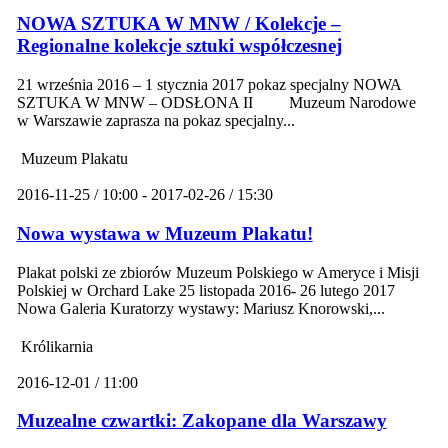
NOWA SZTUKA W MNW / Kolekcje –
Regionalne kolekcje sztuki współczesnej
21 września 2016 – 1 stycznia 2017 pokaz specjalny NOWA
SZTUKA W MNW – ODSŁONA II Muzeum Narodowe
w Warszawie zaprasza na pokaz specjalny...
Muzeum Plakatu
2016-11-25 / 10:00 - 2017-02-26 / 15:30
Nowa wystawa w Muzeum Plakatu!
Plakat polski ze zbiorów Muzeum Polskiego w Ameryce i Misji
Polskiej w Orchard Lake 25 listopada 2016- 26 lutego 2017
Nowa Galeria Kuratorzy wystawy: Mariusz Knorowski,...
Królikarnia
2016-12-01 / 11:00
Muzealne czwartki: Zakopane dla Warszawy