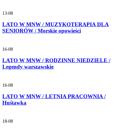
13-08
LATO W MNW / MUZYKOTERAPIA DLA
SENIORÓW / Morskie opowieści
16-08
LATO W MNW / RODZINNE NIEDZIELE /
Legendy warszawskie
16-08
LATO W MNW / LETNIA PRACOWNIA /
Huśtawka
18-08