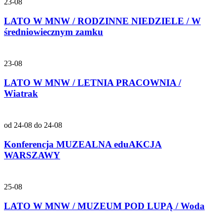
23-08
LATO W MNW / RODZINNE NIEDZIELE / W
średniowiecznym zamku
23-08
LATO W MNW / LETNIA PRACOWNIA /
Wiatrak
od 24-08 do 24-08
Konferencja MUZEALNA eduAKCJA
WARSZAWY
25-08
LATO W MNW / MUZEUM POD LUPĄ / Woda