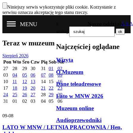
Niniejszy serwis wykorzystuje pliki cookie. Korzystanie z
serwisu oznacza akceptację tego stanu rzeczy.
Nasze oddziały
MENU
x
A
A
A
szukaj
Teraz w muzeum
Najczęściej oglądane
Sierpień 2026
Wizyta
Pon
Wto
Śro
Czw
Pią
Sob
Nie
27
28
29
30
31
01
02
O Muzeum
03
04
05
06
07
08
09
10
11
12
13
14
15
16
Dane teleadresowe
17
18
19
20
21
22
23
24
25
26
27
28
29
30
Lato w MNW 2026
31
01
02
03
04
05
06
Muzeum online
09-08
Audioprzewodniki
LATO W MNW / LETNIA PRACOWNIA / Hen,