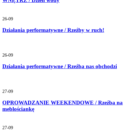
WNĘTRZ / Dzień wody
26-09
Działania performatywne / Rzeźby w ruch!
26-09
Działania performatywne / Rzeźba nas obchodzi
27-09
OPROWADZANIE WEEKENDOWE / Rzeźba na
meblościankę
27-09