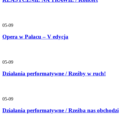
05-09
Opera w Pałacu – V edycja
05-09
Działania performatywne / Rzeźby w ruch!
05-09
Działania performatywne / Rzeźba nas obchodzi