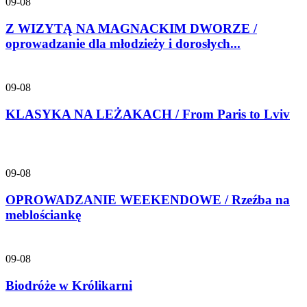
09-08
Z WIZYTĄ NA MAGNACKIM DWORZE /
oprowadzanie dla młodzieży i dorosłych...
09-08
KLASYKA NA LEŻAKACH / From Paris to Lviv
09-08
OPROWADZANIE WEEKENDOWE / Rzeźba na
meblościankę
09-08
Biodróże w Królikarni