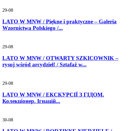
29-08
LATO W MNW / Piękne i praktyczne – Galeria
Wzornictwa Polskiego /...
29-08
LATO W MNW / OTWARTY SZKICOWNIK –
rysuj wśród arcydzieł! / Sztafaż w...
29-08
LATO W MNW / ЕКСКУРСІЇ З ГІДОМ.
Колекціонер. Ігнацій...
30-08