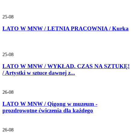
25-08
LATO W MNW / LETNIA PRACOWNIA / Kurka
25-08
LATO W MNW / WYKŁAD. CZAS NA SZTUKĘ!
/ Artystki w sztuce dawnej z...
26-08
LATO W MNW / Qigong w muzeum -
prozdrowotne ćwiczenia dla każdego
26-08