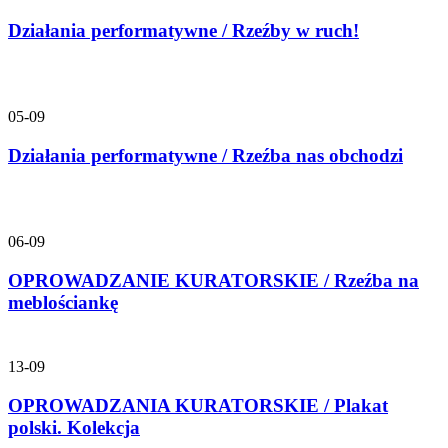
Działania performatywne / Rzeźby w ruch!
05-09
Działania performatywne / Rzeźba nas obchodzi
06-09
OPROWADZANIE KURATORSKIE / Rzeźba na
meblościankę
13-09
OPROWADZANIA KURATORSKIE / Plakat
polski. Kolekcja