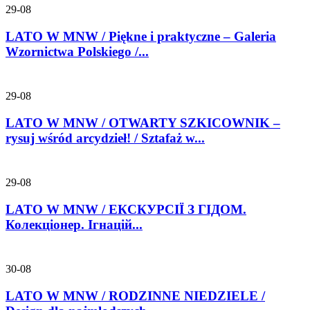
29-08
LATO W MNW / Piękne i praktyczne – Galeria
Wzornictwa Polskiego /...
29-08
LATO W MNW / OTWARTY SZKICOWNIK –
rysuj wśród arcydzieł! / Sztafaż w...
29-08
LATO W MNW / ЕКСКУРСІЇ З ГІДОМ.
Колекціонер. Ігнацій...
30-08
LATO W MNW / RODZINNE NIEDZIELE /