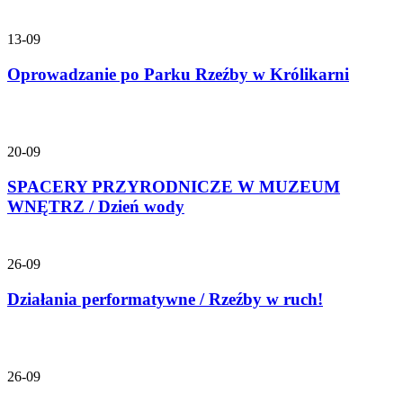
13-09
Oprowadzanie po Parku Rzeźby w Królikarni
20-09
SPACERY PRZYRODNICZE W MUZEUM
WNĘTRZ / Dzień wody
26-09
Działania performatywne / Rzeźby w ruch!
26-09