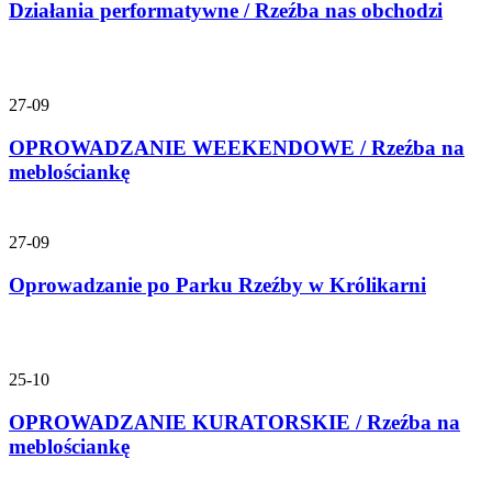
Działania performatywne / Rzeźba nas obchodzi
27-09
OPROWADZANIE WEEKENDOWE / Rzeźba na
meblościankę
27-09
Oprowadzanie po Parku Rzeźby w Królikarni
25-10
OPROWADZANIE KURATORSKIE / Rzeźba na
meblościankę