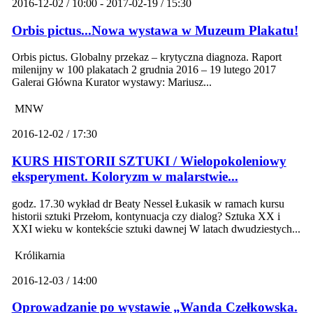
2016-12-02 / 10:00 - 2017-02-19 / 15:30
Orbis pictus...Nowa wystawa w Muzeum Plakatu!
Orbis pictus. Globalny przekaz – krytyczna diagnoza. Raport
milenijny w 100 plakatach 2 grudnia 2016 – 19 lutego 2017
Galerai Główna Kurator wystawy: Mariusz...
MNW
2016-12-02 / 17:30
KURS HISTORII SZTUKI / Wielopokoleniowy
eksperyment. Koloryzm w malarstwie...
godz. 17.30 wykład dr Beaty Nessel Łukasik w ramach kursu
historii sztuki Przełom, kontynuacja czy dialog? Sztuka XX i
XXI wieku w kontekście sztuki dawnej W latach dwudziestych...
Królikarnia
2016-12-03 / 14:00
Oprowadzanie po wystawie „Wanda Czełkowska.