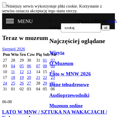
Niniejszy serwis wykorzystuje pliki cookie. Korzystanie z
serwisu oznacza akceptację tego stanu rzeczy.
Nasze oddziały
MENU
x
A
A
A
szukaj
Teraz w muzeum
Najczęściej oglądane
Sierpień 2026
Wizyta
Pon
Wto
Śro
Czw
Pią
Sob
Nie
27
28
29
30
31
01
02
O Muzeum
03
04
05
06
07
08
09
10
11
12
13
14
15
16
Lato w MNW 2026
17
18
19
20
21
22
23
24
25
26
27
28
29
30
Dane teleadresowe
31
01
02
03
04
05
06
Audioprzewodniki
06-08
Muzeum online
LATO W MNW / SZTUKA NA WAKACJACH /