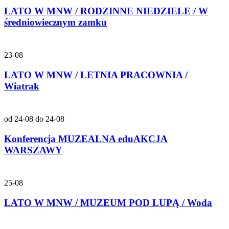
LATO W MNW / RODZINNE NIEDZIELE / W
średniowiecznym zamku
23-08
LATO W MNW / LETNIA PRACOWNIA /
Wiatrak
od 24-08 do 24-08
Konferencja MUZEALNA eduAKCJA
WARSZAWY
25-08
LATO W MNW / MUZEUM POD LUPĄ / Woda