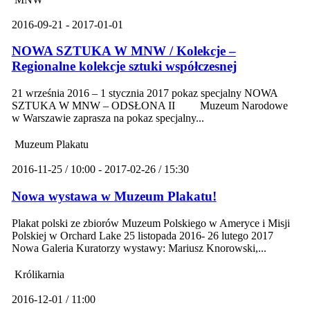
2016-09-21 - 2017-01-01
NOWA SZTUKA W MNW / Kolekcje –
Regionalne kolekcje sztuki współczesnej
21 września 2016 – 1 stycznia 2017 pokaz specjalny NOWA
SZTUKA W MNW – ODSŁONA II Muzeum Narodowe
w Warszawie zaprasza na pokaz specjalny...
Muzeum Plakatu
2016-11-25 / 10:00 - 2017-02-26 / 15:30
Nowa wystawa w Muzeum Plakatu!
Plakat polski ze zbiorów Muzeum Polskiego w Ameryce i Misji
Polskiej w Orchard Lake 25 listopada 2016- 26 lutego 2017
Nowa Galeria Kuratorzy wystawy: Mariusz Knorowski,...
Królikarnia
2016-12-01 / 11:00