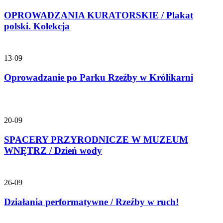
OPROWADZANIA KURATORSKIE / Plakat
polski. Kolekcja
13-09
Oprowadzanie po Parku Rzeźby w Królikarni
20-09
SPACERY PRZYRODNICZE W MUZEUM
WNĘTRZ / Dzień wody
26-09
Działania performatywne / Rzeźby w ruch!