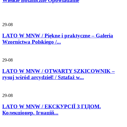
Wielkie Botaniczne Opowiadanie
29-08
LATO W MNW / Piękne i praktyczne – Galeria
Wzornictwa Polskiego /...
29-08
LATO W MNW / OTWARTY SZKICOWNIK –
rysuj wśród arcydzieł! / Sztafaż w...
29-08
LATO W MNW / ЕКСКУРСІЇ З ГІДОМ.
Колекціонер. Ігнацій...