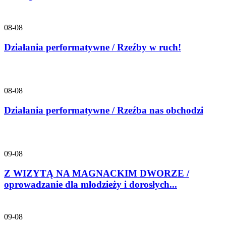
08-08
Działania performatywne / Rzeźby w ruch!
08-08
Działania performatywne / Rzeźba nas obchodzi
09-08
Z WIZYTĄ NA MAGNACKIM DWORZE /
oprowadzanie dla młodzieży i dorosłych...
09-08