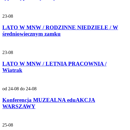
23-08
LATO W MNW / RODZINNE NIEDZIELE / W
średniowiecznym zamku
23-08
LATO W MNW / LETNIA PRACOWNIA /
Wiatrak
od 24-08 do 24-08
Konferencja MUZEALNA eduAKCJA
WARSZAWY
25-08