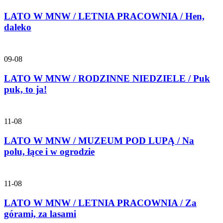
LATO W MNW / LETNIA PRACOWNIA / Hen,
daleko
09-08
LATO W MNW / RODZINNE NIEDZIELE / Puk
puk, to ja!
11-08
LATO W MNW / MUZEUM POD LUPĄ / Na
polu, łące i w ogrodzie
11-08
LATO W MNW / LETNIA PRACOWNIA / Za
górami, za lasami