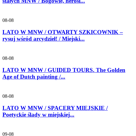
stałych MNW / Bogowie, herosi...
08-08
LATO W MNW / OTWARTY SZKICOWNIK –
rysuj wśród arcydzieł! / Miejski...
08-08
LATO W MNW / GUIDED TOURS. The Golden
Age of Dutch painting /...
08-08
LATO W MNW / SPACERY MIEJSKIE /
Poetyckie ślady w miejskiej...
09-08