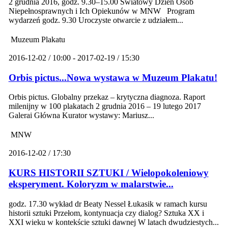
2 grudnia 2016, godz. 9.30–15.00 Światowy Dzień Osób
Niepełnosprawnych i Ich Opiekunów w MNW Program
wydarzeń godz. 9.30 Uroczyste otwarcie z udziałem...
Muzeum Plakatu
2016-12-02 / 10:00 - 2017-02-19 / 15:30
Orbis pictus...Nowa wystawa w Muzeum Plakatu!
Orbis pictus. Globalny przekaz – krytyczna diagnoza. Raport
milenijny w 100 plakatach 2 grudnia 2016 – 19 lutego 2017
Galerai Główna Kurator wystawy: Mariusz...
MNW
2016-12-02 / 17:30
KURS HISTORII SZTUKI / Wielopokoleniowy
eksperyment. Koloryzm w malarstwie...
godz. 17.30 wykład dr Beaty Nessel Łukasik w ramach kursu
historii sztuki Przełom, kontynuacja czy dialog? Sztuka XX i
XXI wieku w kontekście sztuki dawnej W latach dwudziestych...