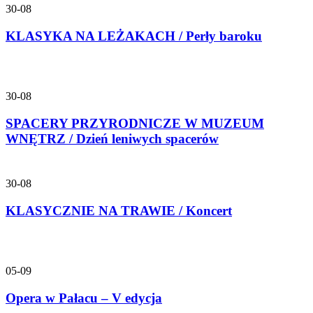
30-08
KLASYKA NA LEŻAKACH / Perły baroku
30-08
SPACERY PRZYRODNICZE W MUZEUM
WNĘTRZ / Dzień leniwych spacerów
30-08
KLASYCZNIE NA TRAWIE / Koncert
05-09
Opera w Pałacu – V edycja