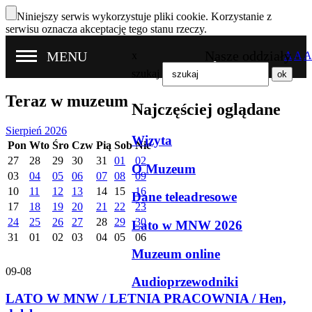
Niniejszy serwis wykorzystuje pliki cookie. Korzystanie z
serwisu oznacza akceptację tego stanu rzeczy.
Nasze oddziały
MENU
x
A
A
A
szukaj
Teraz w muzeum
Najczęściej oglądane
Sierpień 2026
Wizyta
Pon
Wto
Śro
Czw
Pią
Sob
Nie
27
28
29
30
31
01
02
O Muzeum
03
04
05
06
07
08
09
10
11
12
13
14
15
16
Dane teleadresowe
17
18
19
20
21
22
23
24
25
26
27
28
29
30
Lato w MNW 2026
31
01
02
03
04
05
06
Muzeum online
09-08
Audioprzewodniki
LATO W MNW / LETNIA PRACOWNIA / Hen,