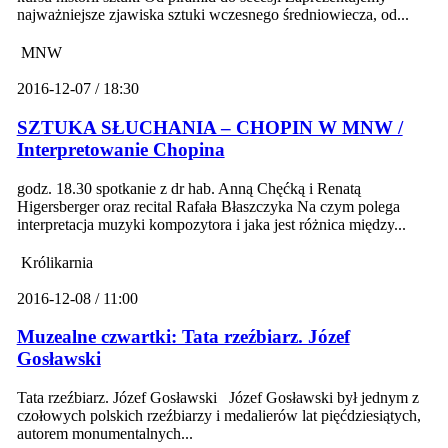
najważniejsze zjawiska sztuki wczesnego średniowiecza, od...
MNW
2016-12-07 / 18:30
SZTUKA SŁUCHANIA – CHOPIN W MNW /
Interpretowanie Chopina
godz. 18.30 spotkanie z dr hab. Anną Chęćką i Renatą
Higersberger oraz recital Rafała Błaszczyka Na czym polega
interpretacja muzyki kompozytora i jaka jest różnica między...
Królikarnia
2016-12-08 / 11:00
Muzealne czwartki: Tata rzeźbiarz. Józef
Gosławski
Tata rzeźbiarz. Józef Gosławski Józef Gosławski był jednym z
czołowych polskich rzeźbiarzy i medalierów lat pięćdziesiątych,
autorem monumentalnych...