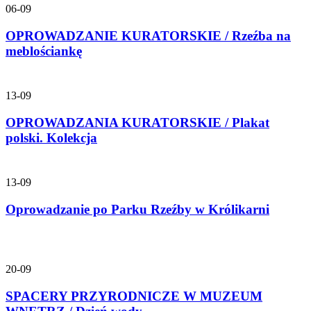
06-09
OPROWADZANIE KURATORSKIE / Rzeźba na
meblościankę
13-09
OPROWADZANIA KURATORSKIE / Plakat
polski. Kolekcja
13-09
Oprowadzanie po Parku Rzeźby w Królikarni
20-09
SPACERY PRZYRODNICZE W MUZEUM