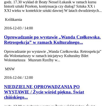
godz. 17.30 wykład dr Beaty Nessel Łukasik w ramach kursu
historii sztuki Przełom, kontynuacja czy dialog? Sztuka XX i
XXI wieku w kontekście sztuki dawnej W latach dwudziestych...
Królikarnia
2016-12-03 / 14:00
Oprowadzanie po wystawie „Wanda Czełkowska.
Retrospekcja” w ramach Kulturalnego...
Oprowadzanie po wystawie „Wanda Czełkowska. Retrospekcja”
dla Wolontariuszy w ramach inicjatywy Kulturalny Bilet
Wolontariusza Muzeum Rzeźby w...
MNW
2016-12-04 / 12:00
NIEDZIELNE OPROWADZANIA PO
WYSTAWIE / Życie wśród piękna. Świat
chińskiego...