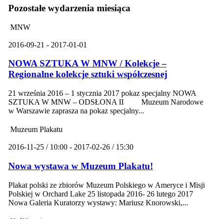
Pozostałe wydarzenia miesiąca
MNW
2016-09-21 - 2017-01-01
NOWA SZTUKA W MNW / Kolekcje –
Regionalne kolekcje sztuki współczesnej
21 września 2016 – 1 stycznia 2017 pokaz specjalny NOWA
SZTUKA W MNW – ODSŁONA II Muzeum Narodowe
w Warszawie zaprasza na pokaz specjalny...
Muzeum Plakatu
2016-11-25 / 10:00 - 2017-02-26 / 15:30
Nowa wystawa w Muzeum Plakatu!
Plakat polski ze zbiorów Muzeum Polskiego w Ameryce i Misji
Polskiej w Orchard Lake 25 listopada 2016- 26 lutego 2017
Nowa Galeria Kuratorzy wystawy: Mariusz Knorowski,...