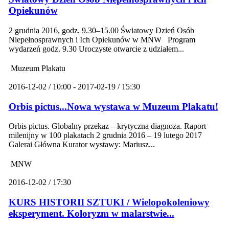
Opiekunów
2 grudnia 2016, godz. 9.30–15.00 Światowy Dzień Osób
Niepełnosprawnych i Ich Opiekunów w MNW Program
wydarzeń godz. 9.30 Uroczyste otwarcie z udziałem...
Muzeum Plakatu
2016-12-02 / 10:00 - 2017-02-19 / 15:30
Orbis pictus...Nowa wystawa w Muzeum Plakatu!
Orbis pictus. Globalny przekaz – krytyczna diagnoza. Raport
milenijny w 100 plakatach 2 grudnia 2016 – 19 lutego 2017
Galerai Główna Kurator wystawy: Mariusz...
MNW
2016-12-02 / 17:30
KURS HISTORII SZTUKI / Wielopokoleniowy
eksperyment. Koloryzm w malarstwie...