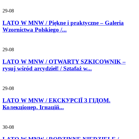
29-08
LATO W MNW / Piękne i praktyczne – Galeria
Wzornictwa Polskiego /...
29-08
LATO W MNW / OTWARTY SZKICOWNIK –
rysuj wśród arcydzieł! / Sztafaż w...
29-08
LATO W MNW / ЕКСКУРСІЇ З ГІДОМ.
Колекціонер. Ігнацій...
30-08