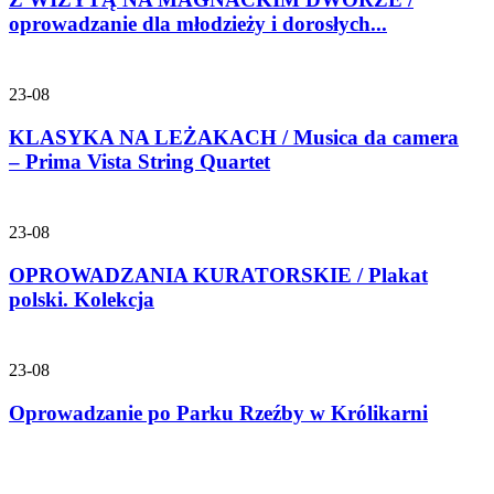
oprowadzanie dla młodzieży i dorosłych...
23-08
KLASYKA NA LEŻAKACH / Musica da camera
– Prima Vista String Quartet
23-08
OPROWADZANIA KURATORSKIE / Plakat
polski. Kolekcja
23-08
Oprowadzanie po Parku Rzeźby w Królikarni