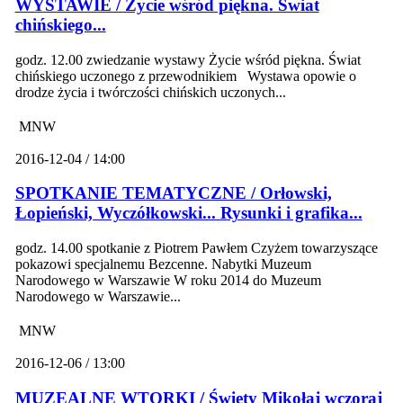
WYSTAWIE / Życie wśród piękna. Świat
chińskiego...
godz. 12.00 zwiedzanie wystawy Życie wśród piękna. Świat
chińskiego uczonego z przewodnikiem Wystawa opowie o
drodze życia i twórczości chińskich uczonych...
MNW
2016-12-04 / 14:00
SPOTKANIE TEMATYCZNE / Orłowski,
Łopieński, Wyczółkowski... Rysunki i grafika...
godz. 14.00 spotkanie z Piotrem Pawłem Czyżem towarzyszące
pokazowi specjalnemu Bezcenne. Nabytki Muzeum
Narodowego w Warszawie W roku 2014 do Muzeum
Narodowego w Warszawie...
MNW
2016-12-06 / 13:00
MUZEALNE WTORKI / Święty Mikołaj wczoraj