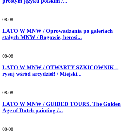
prostym języku polskim /...
08-08
LATO W MNW / Oprowadzania po galeriach
stałych MNW / Bogowie, herosi...
08-08
LATO W MNW / OTWARTY SZKICOWNIK –
rysuj wśród arcydzieł! / Miejski...
08-08
LATO W MNW / GUIDED TOURS. The Golden
Age of Dutch painting /...
08-08