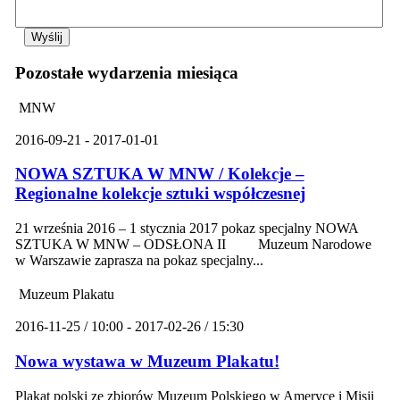
Pozostałe wydarzenia miesiąca
MNW
2016-09-21 - 2017-01-01
NOWA SZTUKA W MNW / Kolekcje –
Regionalne kolekcje sztuki współczesnej
21 września 2016 – 1 stycznia 2017 pokaz specjalny NOWA
SZTUKA W MNW – ODSŁONA II Muzeum Narodowe
w Warszawie zaprasza na pokaz specjalny...
Muzeum Plakatu
2016-11-25 / 10:00 - 2017-02-26 / 15:30
Nowa wystawa w Muzeum Plakatu!
Plakat polski ze zbiorów Muzeum Polskiego w Ameryce i Misji