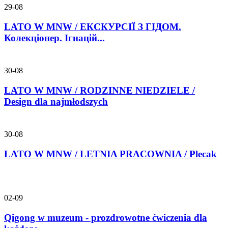
29-08
LATO W MNW / ЕКСКУРСІЇ З ГІДОМ.
Колекціонер. Ігнацій...
30-08
LATO W MNW / RODZINNE NIEDZIELE /
Design dla najmłodszych
30-08
LATO W MNW / LETNIA PRACOWNIA / Plecak
02-09
Qigong w muzeum - prozdrowotne ćwiczenia dla