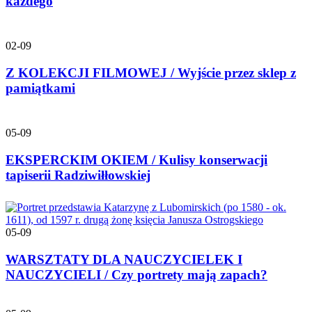
każdego
02-09
Z KOLEKCJI FILMOWEJ / Wyjście przez sklep z
pamiątkami
05-09
EKSPERCKIM OKIEM / Kulisy konserwacji
tapiserii Radziwiłłowskiej
05-09
WARSZTATY DLA NAUCZYCIELEK I
NAUCZYCIELI / Czy portrety mają zapach?