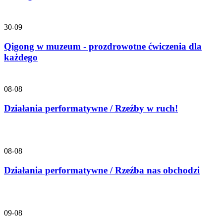
30-09
Qigong w muzeum - prozdrowotne ćwiczenia dla
każdego
08-08
Działania performatywne / Rzeźby w ruch!
08-08
Działania performatywne / Rzeźba nas obchodzi
09-08