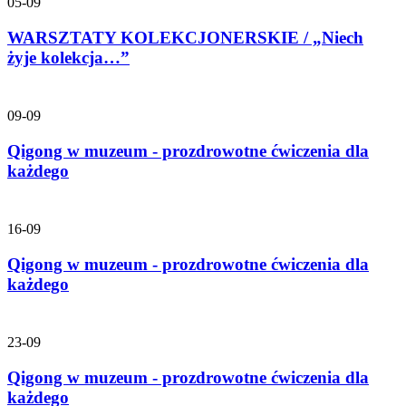
05-09
WARSZTATY KOLEKCJONERSKIE / „Niech
żyje kolekcja…”
09-09
Qigong w muzeum - prozdrowotne ćwiczenia dla
każdego
16-09
Qigong w muzeum - prozdrowotne ćwiczenia dla
każdego
23-09
Qigong w muzeum - prozdrowotne ćwiczenia dla
każdego