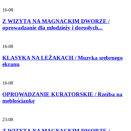
16-08
Z WIZYTĄ NA MAGNACKIM DWORZE /
oprowadzanie dla młodzieży i dorosłych...
16-08
KLASYKA NA LEŻAKACH / Muzyka srebrnego
ekranu
16-08
OPROWADZANIE KURATORSKIE / Rzeźba na
meblościankę
23-08
Z WIZYTĄ NA MAGNACKIM DWORZE /