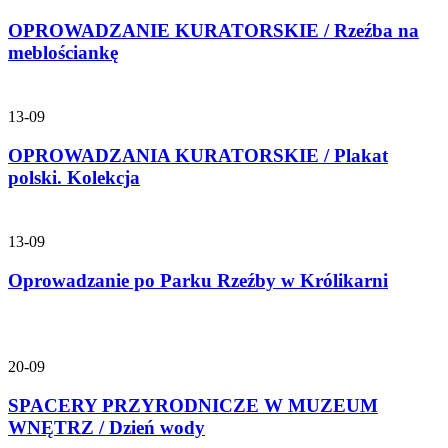
OPROWADZANIE KURATORSKIE / Rzeźba na
meblościankę
13-09
OPROWADZANIA KURATORSKIE / Plakat
polski. Kolekcja
13-09
Oprowadzanie po Parku Rzeźby w Królikarni
20-09
SPACERY PRZYRODNICZE W MUZEUM
WNĘTRZ / Dzień wody