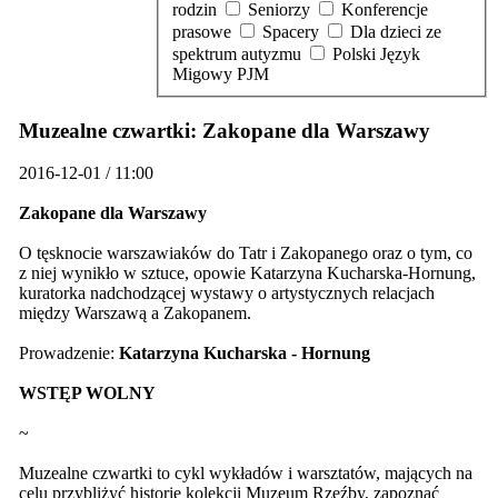
rodzin
Seniorzy
Konferencje
prasowe
Spacery
Dla dzieci ze
spektrum autyzmu
Polski Język
Migowy PJM
Muzealne czwartki: Zakopane dla Warszawy
2016-12-01 / 11:00
Zakopane dla Warszawy
O tęsknocie warszawiaków do Tatr i Zakopanego oraz o tym, co
z niej wynikło w sztuce, opowie Katarzyna Kucharska-Hornung,
kuratorka nadchodzącej wystawy o artystycznych relacjach
między Warszawą a Zakopanem.
Prowadzenie:
Katarzyna Kucharska - Hornung
WSTĘP WOLNY
~
Muzealne czwartki to cykl wykładów i warsztatów, mających na
celu przybliżyć historię kolekcji Muzeum Rzeźby, zapoznać