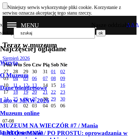
Niniejszy serwis wykorzystuje pliki cookie. Korzystanie z
serwisu oznacza akceptację tego stanu rzeczy.
Nasze oddziały
MENU
x
A
A
A
szukaj
Teraz w muzeum
Najczęściej oglądane
Sierpień 2026
Wizyta
Pon
Wto
Śro
Czw
Pią
Sob
Nie
27
28
29
30
31
01
02
O Muzeum
03
04
05
06
07
08
09
10
11
12
13
14
15
16
Dane teleadresowe
17
18
19
20
21
22
23
24
25
26
27
28
29
30
Lato w MNW 2026
31
01
02
03
04
05
06
Muzeum online
07-08
MUZEUM NA WIECZÓR #7 / Mania
kolekcjonowania
LATO w MNW / PO PROSTU: oprowadzania w