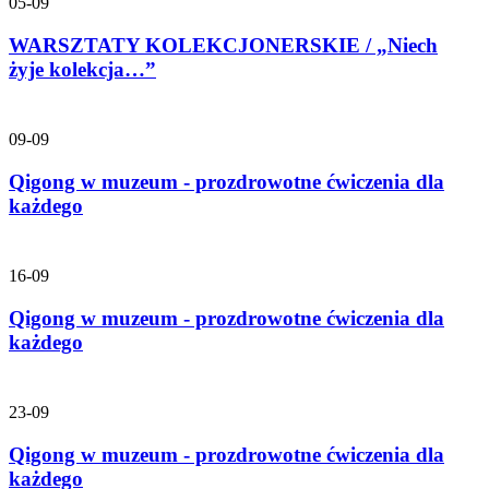
05-09
WARSZTATY KOLEKCJONERSKIE / „Niech
żyje kolekcja…”
09-09
Qigong w muzeum - prozdrowotne ćwiczenia dla
każdego
16-09
Qigong w muzeum - prozdrowotne ćwiczenia dla
każdego
23-09
Qigong w muzeum - prozdrowotne ćwiczenia dla
każdego