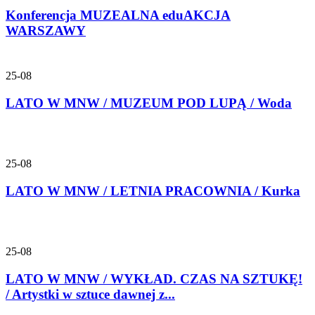
Konferencja MUZEALNA eduAKCJA
WARSZAWY
25-08
LATO W MNW / MUZEUM POD LUPĄ / Woda
25-08
LATO W MNW / LETNIA PRACOWNIA / Kurka
25-08
LATO W MNW / WYKŁAD. CZAS NA SZTUKĘ!
/ Artystki w sztuce dawnej z...