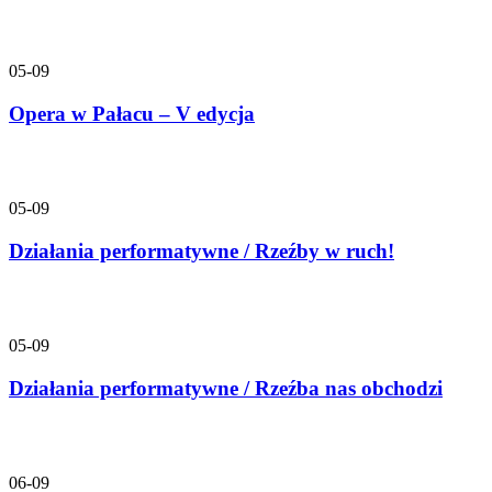
05-09
Opera w Pałacu – V edycja
05-09
Działania performatywne / Rzeźby w ruch!
05-09
Działania performatywne / Rzeźba nas obchodzi
06-09