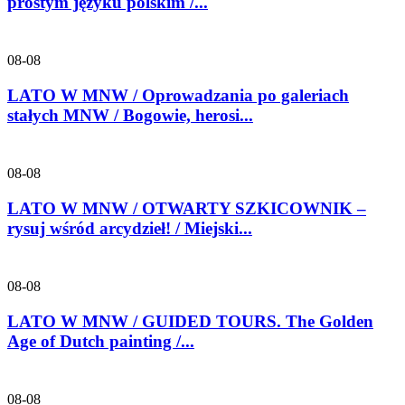
prostym języku polskim /...
08-08
LATO W MNW / Oprowadzania po galeriach
stałych MNW / Bogowie, herosi...
08-08
LATO W MNW / OTWARTY SZKICOWNIK –
rysuj wśród arcydzieł! / Miejski...
08-08
LATO W MNW / GUIDED TOURS. The Golden
Age of Dutch painting /...
08-08