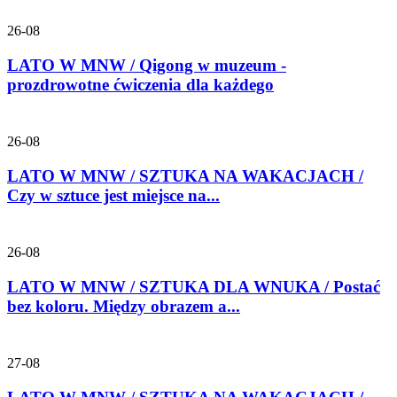
26-08
LATO W MNW / Qigong w muzeum -
prozdrowotne ćwiczenia dla każdego
26-08
LATO W MNW / SZTUKA NA WAKACJACH /
Czy w sztuce jest miejsce na...
26-08
LATO W MNW / SZTUKA DLA WNUKA / Postać
bez koloru. Między obrazem a...
27-08