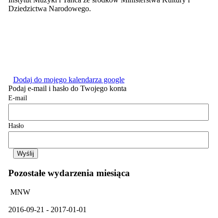
Dziedzictwa Narodowego.
Dodaj do mojego kalendarza google
Podaj e-mail i hasło do Twojego konta
E-mail
Hasło
Pozostałe wydarzenia miesiąca
MNW
2016-09-21 - 2017-01-01