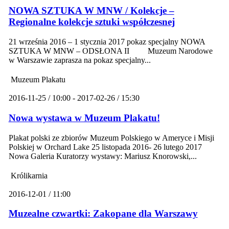
NOWA SZTUKA W MNW / Kolekcje –
Regionalne kolekcje sztuki współczesnej
21 września 2016 – 1 stycznia 2017 pokaz specjalny NOWA
SZTUKA W MNW – ODSŁONA II Muzeum Narodowe
w Warszawie zaprasza na pokaz specjalny...
Muzeum Plakatu
2016-11-25 / 10:00 - 2017-02-26 / 15:30
Nowa wystawa w Muzeum Plakatu!
Plakat polski ze zbiorów Muzeum Polskiego w Ameryce i Misji
Polskiej w Orchard Lake 25 listopada 2016- 26 lutego 2017
Nowa Galeria Kuratorzy wystawy: Mariusz Knorowski,...
Królikarnia
2016-12-01 / 11:00
Muzealne czwartki: Zakopane dla Warszawy