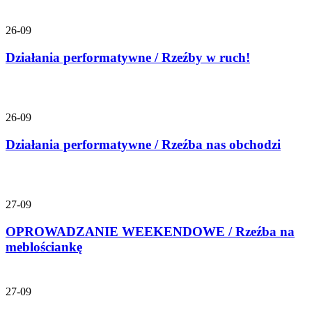
26-09
Działania performatywne / Rzeźby w ruch!
26-09
Działania performatywne / Rzeźba nas obchodzi
27-09
OPROWADZANIE WEEKENDOWE / Rzeźba na
meblościankę
27-09