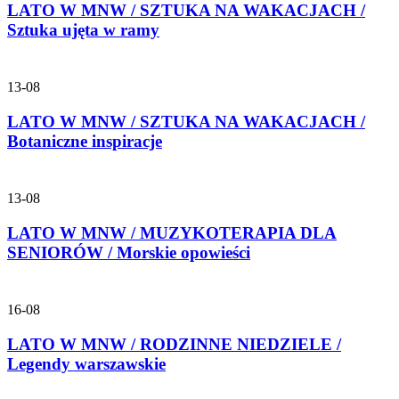
LATO W MNW / SZTUKA NA WAKACJACH /
Sztuka ujęta w ramy
13-08
LATO W MNW / SZTUKA NA WAKACJACH /
Botaniczne inspiracje
13-08
LATO W MNW / MUZYKOTERAPIA DLA
SENIORÓW / Morskie opowieści
16-08
LATO W MNW / RODZINNE NIEDZIELE /
Legendy warszawskie