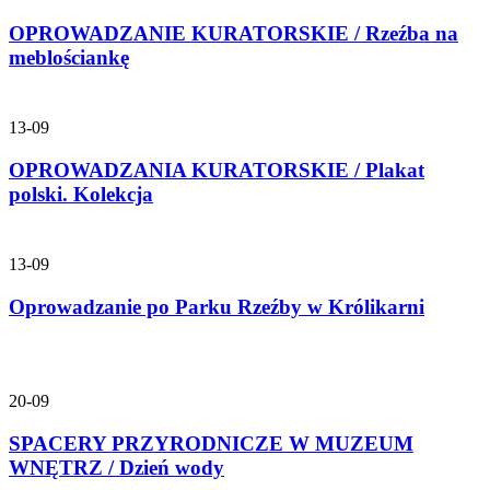
OPROWADZANIE KURATORSKIE / Rzeźba na
meblościankę
13-09
OPROWADZANIA KURATORSKIE / Plakat
polski. Kolekcja
13-09
Oprowadzanie po Parku Rzeźby w Królikarni
20-09
SPACERY PRZYRODNICZE W MUZEUM
WNĘTRZ / Dzień wody