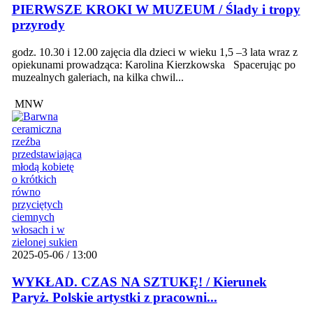
PIERWSZE KROKI W MUZEUM / Ślady i tropy
przyrody
godz. 10.30 i 12.00 zajęcia dla dzieci w wieku 1,5 –3 lata wraz z
opiekunami prowadząca: Karolina Kierzkowska Spacerując po
muzealnych galeriach, na kilka chwil...
MNW
2025-05-06 / 13:00
WYKŁAD. CZAS NA SZTUKĘ! / Kierunek
Paryż. Polskie artystki z pracowni...