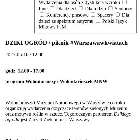
Wydarzenia dla osób z dysfukcją wzroku
Inne
Dla dzieci
Dla rodzin
Seniorzy
Konferencje prasowe
Spacery
Dla
dzieci ze spektrum autyzmu
Polski Język
Migowy PJM
DZIKI OGRÓD / piknik #Warszawawkwiatach
2025-05-10 / 12:00
godz. 12.00 - 17.00
program Wolontariuszy i Wolontariuszek MNW
Wolontariuszki Muzeum Narodowego w Warszawie co roku
organizują wydarzenia dotyczące terenów zielonych Muzeum
oraz motywu roślin w sztuce. Tegorocznym partnerem
Dzikiego
ogrodu
jest Zarząd Zieleni m.st. Warszawy.