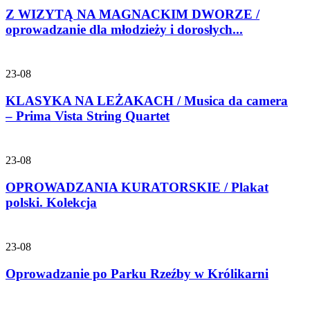
Z WIZYTĄ NA MAGNACKIM DWORZE /
oprowadzanie dla młodzieży i dorosłych...
23-08
KLASYKA NA LEŻAKACH / Musica da camera
– Prima Vista String Quartet
23-08
OPROWADZANIA KURATORSKIE / Plakat
polski. Kolekcja
23-08
Oprowadzanie po Parku Rzeźby w Królikarni