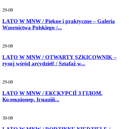
29-08
LATO W MNW / Piękne i praktyczne – Galeria
Wzornictwa Polskiego /...
29-08
LATO W MNW / OTWARTY SZKICOWNIK –
rysuj wśród arcydzieł! / Sztafaż w...
29-08
LATO W MNW / ЕКСКУРСІЇ З ГІДОМ.
Колекціонер. Ігнацій...
30-08