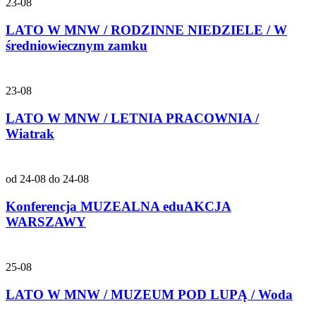
23-08
LATO W MNW / RODZINNE NIEDZIELE / W
średniowiecznym zamku
23-08
LATO W MNW / LETNIA PRACOWNIA /
Wiatrak
od 24-08 do 24-08
Konferencja MUZEALNA eduAKCJA
WARSZAWY
25-08
LATO W MNW / MUZEUM POD LUPĄ / Woda