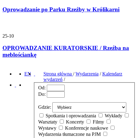
Oprowadzanie po Parku Rzeźby w Królikarni
25-10
OPROWADZANIE KURATORSKIE / Rzeźba na
meblościankę
EN
Strona główna
/
Wydarzenia
/
Kalendarz
wydarzeń
/
Od:
Do:
Gdzie:
Spotkania i oprowadzania
Wykłady
Warsztaty
Koncerty
Filmy
Wystawy
Konferencje naukowe
Wydarzenia tłumaczone na PJM