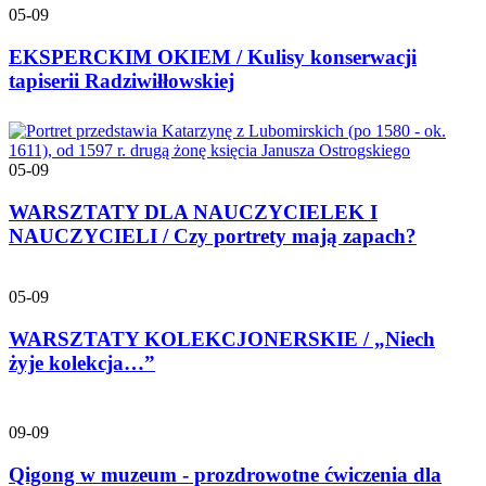
05-09
EKSPERCKIM OKIEM / Kulisy konserwacji
tapiserii Radziwiłłowskiej
05-09
WARSZTATY DLA NAUCZYCIELEK I
NAUCZYCIELI / Czy portrety mają zapach?
05-09
WARSZTATY KOLEKCJONERSKIE / „Niech
żyje kolekcja…”
09-09
Qigong w muzeum - prozdrowotne ćwiczenia dla