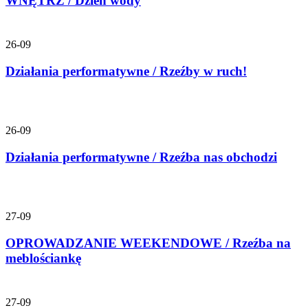
WNĘTRZ / Dzień wody
26-09
Działania performatywne / Rzeźby w ruch!
26-09
Działania performatywne / Rzeźba nas obchodzi
27-09
OPROWADZANIE WEEKENDOWE / Rzeźba na
meblościankę
27-09