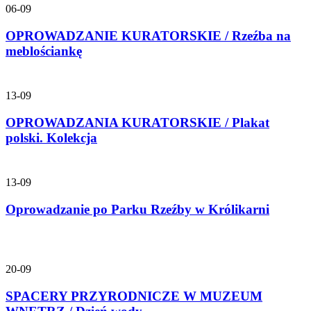
06-09
OPROWADZANIE KURATORSKIE / Rzeźba na
meblościankę
13-09
OPROWADZANIA KURATORSKIE / Plakat
polski. Kolekcja
13-09
Oprowadzanie po Parku Rzeźby w Królikarni
20-09
SPACERY PRZYRODNICZE W MUZEUM