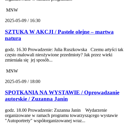
MNW
2025-05-09 / 16:30
SZTUKA W AKCJI / Pastele olejne – martwa
natura
godz. 16.30 Prowadzenie: Julia Ruszkowska Czemu artyści tak
często malowali nieożywione przedmioty? Jak przez wieki
zmieniała się jej sposób...
MNW
2025-05-09 / 18:00
SPOTKANIA NA WYSTAWIE / Oprowadzanie
autorskie / Zuzanna Janin
godz. 18.00 Prowadzenie: Zuzanna Janin Wydarzenie
organizowane w ramach programu towarzyszącego wystawie
"Autoportrety" współorganizowanej wraz...