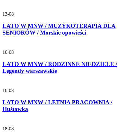
13-08
LATO W MNW / MUZYKOTERAPIA DLA
SENIORÓW / Morskie opowieści
16-08
LATO W MNW / RODZINNE NIEDZIELE /
Legendy warszawskie
16-08
LATO W MNW / LETNIA PRACOWNIA /
Huśtawka
18-08