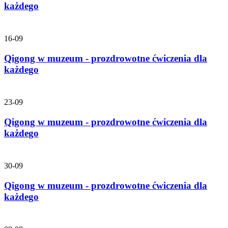
każdego
16-09
Qigong w muzeum - prozdrowotne ćwiczenia dla
każdego
23-09
Qigong w muzeum - prozdrowotne ćwiczenia dla
każdego
30-09
Qigong w muzeum - prozdrowotne ćwiczenia dla
każdego