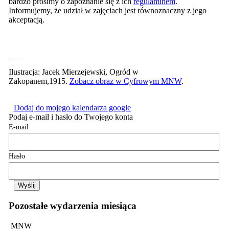
bardzo prosimy o zapoznanie się z ich
regulaminem
.
Informujemy, że udział w zajęciach jest równoznaczny z jego
akceptacją.
___
Ilustracja: Jacek Mierzejewski, Ogród w
Zakopanem,1915.
Zobacz obraz w Cyfrowym MNW
.
Dodaj do mojego kalendarza google
Podaj e-mail i hasło do Twojego konta
E-mail
Hasło
Pozostałe wydarzenia miesiąca
MNW