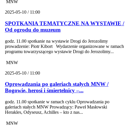
MNW
2025-05-10 / 11:00
SPOTKANIA TEMATYCZNE NA WYSTAWIE /
Od ogrodu do muzeum
godz. 11.00 spotkanie na wystawie Drogi do Jerozolimy
prowadzenie: Piotr Kibort Wydarzenie organizowane w ramach
programu towarzyszącego wystawie Drogi do Jerozolimy...
MNW
2025-05-10 / 11:00
Oprowadzania po galeriach stałych MNW /
Bogowie, herosi i śmiertelnicy –...
godz. 11.00 spotkanie w ramach cyklu Oprowadzania po
galeriach stałych MNW Prowadzący: Paweł Masłowski
Herakles, Odyseusz, Achilles – kto z nas...
MNW