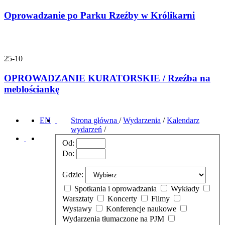
Oprowadzanie po Parku Rzeźby w Królikarni
25-10
OPROWADZANIE KURATORSKIE / Rzeźba na
meblościankę
EN
Strona główna
/
Wydarzenia
/
Kalendarz
wydarzeń
/
Od:
Do:
Gdzie:
Spotkania i oprowadzania
Wykłady
Warsztaty
Koncerty
Filmy
Wystawy
Konferencje naukowe
Wydarzenia tłumaczone na PJM