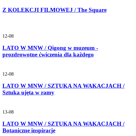
Z KOLEKCJI FILMOWEJ / The Square
12-08
LATO W MNW / Qigong w muzeum -
prozdrowotne ćwiczenia dla każdego
12-08
LATO W MNW / SZTUKA NA WAKACJACH /
Sztuka ujęta w ramy
13-08
LATO W MNW / SZTUKA NA WAKACJACH /
Botaniczne inspiracje