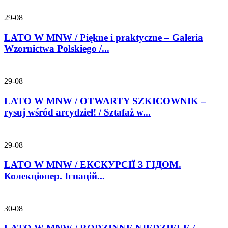
29-08
LATO W MNW / Piękne i praktyczne – Galeria
Wzornictwa Polskiego /...
29-08
LATO W MNW / OTWARTY SZKICOWNIK –
rysuj wśród arcydzieł! / Sztafaż w...
29-08
LATO W MNW / ЕКСКУРСІЇ З ГІДОМ.
Колекціонер. Ігнацій...
30-08