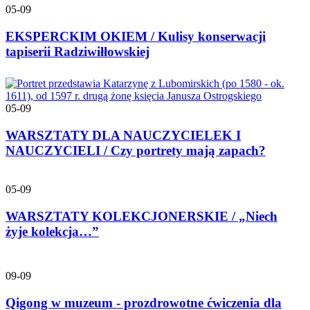
05-09
EKSPERCKIM OKIEM / Kulisy konserwacji
tapiserii Radziwiłłowskiej
05-09
WARSZTATY DLA NAUCZYCIELEK I
NAUCZYCIELI / Czy portrety mają zapach?
05-09
WARSZTATY KOLEKCJONERSKIE / „Niech
żyje kolekcja…”
09-09
Qigong w muzeum - prozdrowotne ćwiczenia dla