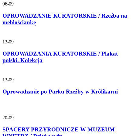
06-09
OPROWADZANIE KURATORSKIE / Rzeźba na
meblościankę
13-09
OPROWADZANIA KURATORSKIE / Plakat
polski. Kolekcja
13-09
Oprowadzanie po Parku Rzeźby w Królikarni
20-09
SPACERY PRZYRODNICZE W MUZEUM