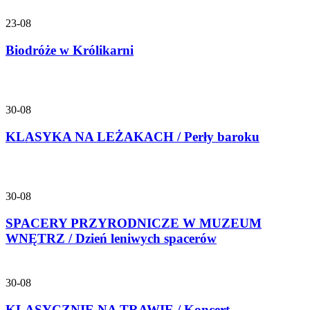
23-08
Biodróże w Królikarni
30-08
KLASYKA NA LEŻAKACH / Perły baroku
30-08
SPACERY PRZYRODNICZE W MUZEUM
WNĘTRZ / Dzień leniwych spacerów
30-08
KLASYCZNIE NA TRAWIE / Koncert