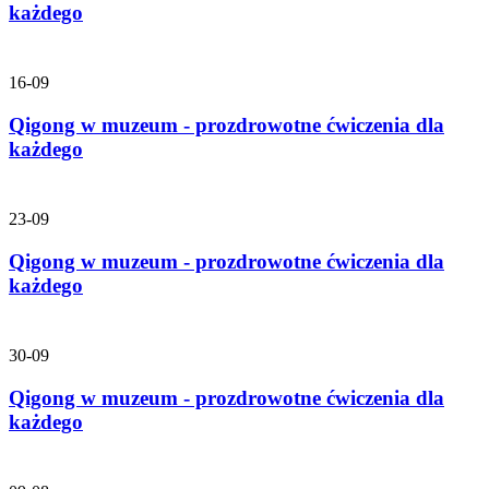
każdego
16-09
Qigong w muzeum - prozdrowotne ćwiczenia dla
każdego
23-09
Qigong w muzeum - prozdrowotne ćwiczenia dla
każdego
30-09
Qigong w muzeum - prozdrowotne ćwiczenia dla
każdego