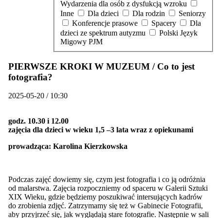
Wydarzenia dla osób z dysfukcją wzroku
Inne
Dla dzieci
Dla rodzin
Seniorzy
Konferencje prasowe
Spacery
Dla
dzieci ze spektrum autyzmu
Polski Język
Migowy PJM
PIERWSZE KROKI W MUZEUM / Co to jest
fotografia?
2025-05-20 / 10:30
godz. 10.30 i 12.00
zajęcia dla dzieci w wieku 1,5 –3 lata wraz z opiekunami
prowadząca: Karolina Kierzkowska
Podczas zajęć dowiemy się, czym jest fotografia i co ją odróżnia
od malarstwa. Zajęcia rozpoczniemy od spaceru w Galerii Sztuki
XIX Wieku, gdzie będziemy poszukiwać intersujących kadrów
do zrobienia zdjęć. Zatrzymamy się też w Gabinecie Fotografii,
aby przyjrzeć się, jak wyglądają stare fotografie. Następnie w sali