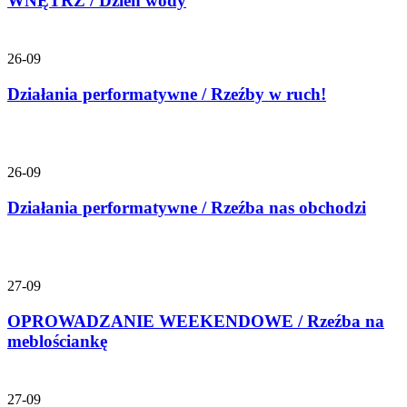
WNĘTRZ / Dzień wody
26-09
Działania performatywne / Rzeźby w ruch!
26-09
Działania performatywne / Rzeźba nas obchodzi
27-09
OPROWADZANIE WEEKENDOWE / Rzeźba na
meblościankę
27-09