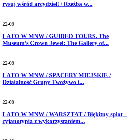
rysuj wśród arcydzieł! / Rzeźba w...
22-08
LATO W MNW / GUIDED TOURS. The
Museum’s Crown Jewel: The Gallery of...
22-08
LATO W MNW / SPACERY MIEJSKIE /
Działalność Grupy Twożywo i...
22-08
LATO W MNW / WARSZTAT / Błękitny splot –
cyjanotypia z wykorzystaniem...