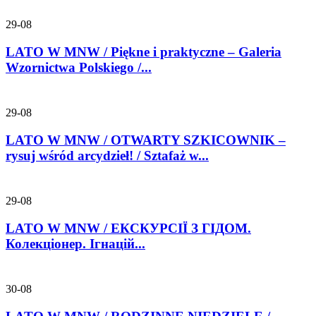
29-08
LATO W MNW / Piękne i praktyczne – Galeria
Wzornictwa Polskiego /...
29-08
LATO W MNW / OTWARTY SZKICOWNIK –
rysuj wśród arcydzieł! / Sztafaż w...
29-08
LATO W MNW / ЕКСКУРСІЇ З ГІДОМ.
Колекціонер. Ігнацій...
30-08