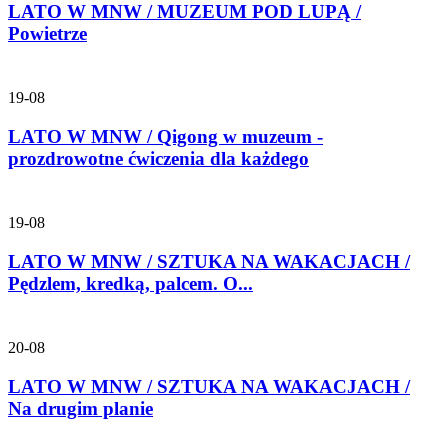
LATO W MNW / MUZEUM POD LUPĄ /
Powietrze
19-08
LATO W MNW / Qigong w muzeum -
prozdrowotne ćwiczenia dla każdego
19-08
LATO W MNW / SZTUKA NA WAKACJACH /
Pędzlem, kredką, palcem. O...
20-08
LATO W MNW / SZTUKA NA WAKACJACH /
Na drugim planie