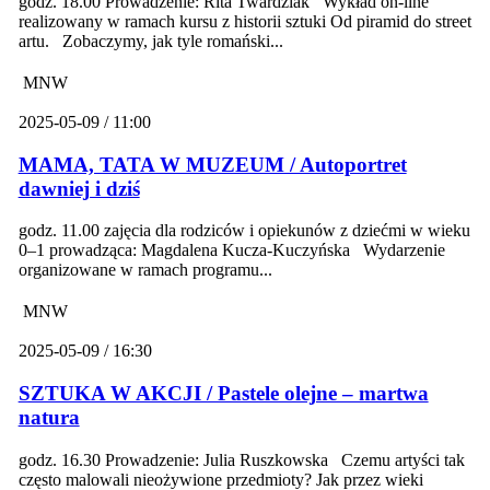
godz. 18.00 Prowadzenie: Rita Twardziak Wykład on-line
realizowany w ramach kursu z historii sztuki Od piramid do street
artu. Zobaczymy, jak tyle romański...
MNW
2025-05-09 / 11:00
MAMA, TATA W MUZEUM / Autoportret
dawniej i dziś
godz. 11.00 zajęcia dla rodziców i opiekunów z dziećmi w wieku
0–1 prowadząca: Magdalena Kucza-Kuczyńska Wydarzenie
organizowane w ramach programu...
MNW
2025-05-09 / 16:30
SZTUKA W AKCJI / Pastele olejne – martwa
natura
godz. 16.30 Prowadzenie: Julia Ruszkowska Czemu artyści tak
często malowali nieożywione przedmioty? Jak przez wieki