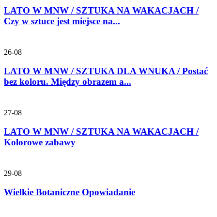
LATO W MNW / SZTUKA NA WAKACJACH /
Czy w sztuce jest miejsce na...
26-08
LATO W MNW / SZTUKA DLA WNUKA / Postać
bez koloru. Między obrazem a...
27-08
LATO W MNW / SZTUKA NA WAKACJACH /
Kolorowe zabawy
29-08
Wielkie Botaniczne Opowiadanie