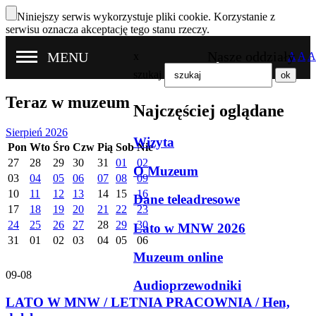
Niniejszy serwis wykorzystuje pliki cookie. Korzystanie z
serwisu oznacza akceptację tego stanu rzeczy.
Nasze oddziały
MENU
x
A
A
A
szukaj
Teraz w muzeum
Najczęściej oglądane
Sierpień 2026
Wizyta
Pon
Wto
Śro
Czw
Pią
Sob
Nie
27
28
29
30
31
01
02
O Muzeum
03
04
05
06
07
08
09
10
11
12
13
14
15
16
Dane teleadresowe
17
18
19
20
21
22
23
24
25
26
27
28
29
30
Lato w MNW 2026
31
01
02
03
04
05
06
Muzeum online
09-08
Audioprzewodniki
LATO W MNW / LETNIA PRACOWNIA / Hen,