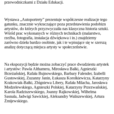
przewodniczkami z Działu Edukacji.
Wystawa „Autoportrety” prezentuje współczesne realizacje tego
gatunku, znacznie wykraczające poza przedstawienia podobizn
artystów, do których przyzwyczaiła nas klasyczna historia sztuki.
Wśród prac wykonanych w różnych technikach (malarstwo,
rzeźba, fotografia, instalacja dźwiękowa i in.) znajdziemy
zarówno dzieła bardzo osobiste, jak i te wpisujące się w szerszą
analizę dotyczącą miejsca artysty w społeczeństwie.
Na ekspozycji będzie można zobaczyć prace dwudziestu artystek
i artystów: Pawła Althamera, Mirosława Bałki, Agnieszki
Brzeżańskiej, Rafała Bujnowskiego, Barbary Falender, Izabelli
Gustowskiej, Zuzanny Janin, Łukasza Korolkiewicza, Katarzyny
Krakowiak-Bałki, Zbigniewa Libery, Rafała Milacha, Jarosława
Modzelewskiego, Agnieszki Polskiej, Katarzyny Przezwańskiej,
Karola Radziszewskiego, Joanny Rajkowskiej, Wilhelma
Sasnala, Jadwigi Sawickiej, Aleksandry Waliszewskiej, Artura
Żmijewskiego.