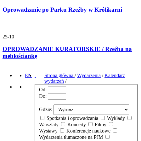
Oprowadzanie po Parku Rzeźby w Królikarni
25-10
OPROWADZANIE KURATORSKIE / Rzeźba na
meblościankę
EN
Strona główna
/
Wydarzenia
/
Kalendarz
wydarzeń
/
Od:
Do:
Gdzie:
Spotkania i oprowadzania
Wykłady
Warsztaty
Koncerty
Filmy
Wystawy
Konferencje naukowe
Wydarzenia tłumaczone na PJM