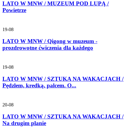
LATO W MNW / MUZEUM POD LUPĄ /
Powietrze
19-08
LATO W MNW / Qigong w muzeum -
prozdrowotne ćwiczenia dla każdego
19-08
LATO W MNW / SZTUKA NA WAKACJACH /
Pędzlem, kredką, palcem. O...
20-08
LATO W MNW / SZTUKA NA WAKACJACH /
Na drugim planie