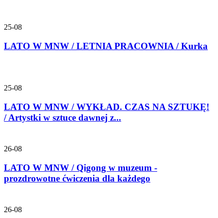
25-08
LATO W MNW / LETNIA PRACOWNIA / Kurka
25-08
LATO W MNW / WYKŁAD. CZAS NA SZTUKĘ!
/ Artystki w sztuce dawnej z...
26-08
LATO W MNW / Qigong w muzeum -
prozdrowotne ćwiczenia dla każdego
26-08