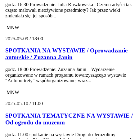
godz. 16.30 Prowadzenie: Julia Ruszkowska Czemu artyści tak
często malowali nieożywione przedmioty? Jak przez wieki
zmieniała się jej sposób...
MNW
2025-05-09 / 18:00
SPOTKANIA NA WYSTAWIE / Oprowadzanie
autorskie / Zuzanna Janin
godz. 18.00 Prowadzenie: Zuzanna Janin Wydarzenie
organizowane w ramach programu towarzyszącego wystawie
"Autoportrety" współorganizowanej wraz...
MNW
2025-05-10 / 11:00
SPOTKANIA TEMATYCZNE NA WYSTAWIE /
Od ogrodu do muzeum
godz. 11.00 spotkanie na wystawie Drogi do Jerozolimy