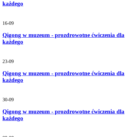
każdego
16-09
Qigong w muzeum - prozdrowotne ćwiczenia dla
każdego
23-09
Qigong w muzeum - prozdrowotne ćwiczenia dla
każdego
30-09
Qigong w muzeum - prozdrowotne ćwiczenia dla
każdego