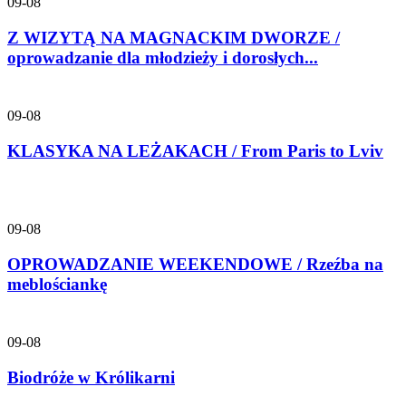
09-08
Z WIZYTĄ NA MAGNACKIM DWORZE /
oprowadzanie dla młodzieży i dorosłych...
09-08
KLASYKA NA LEŻAKACH / From Paris to Lviv
09-08
OPROWADZANIE WEEKENDOWE / Rzeźba na
meblościankę
09-08
Biodróże w Królikarni