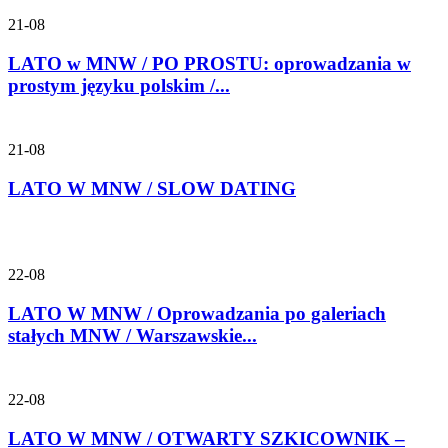
21-08
LATO w MNW / PO PROSTU: oprowadzania w
prostym języku polskim /...
21-08
LATO W MNW / SLOW DATING
22-08
LATO W MNW / Oprowadzania po galeriach
stałych MNW / Warszawskie...
22-08
LATO W MNW / OTWARTY SZKICOWNIK –