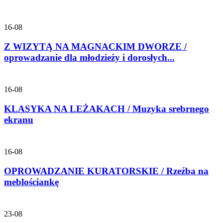
16-08
Z WIZYTĄ NA MAGNACKIM DWORZE /
oprowadzanie dla młodzieży i dorosłych...
16-08
KLASYKA NA LEŻAKACH / Muzyka srebrnego
ekranu
16-08
OPROWADZANIE KURATORSKIE / Rzeźba na
meblościankę
23-08