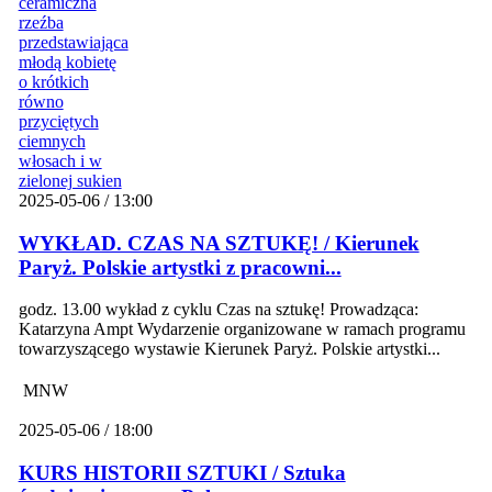
2025-05-06 / 13:00
WYKŁAD. CZAS NA SZTUKĘ! / Kierunek
Paryż. Polskie artystki z pracowni...
godz. 13.00 wykład z cyklu Czas na sztukę! Prowadząca:
Katarzyna Ampt Wydarzenie organizowane w ramach programu
towarzyszącego wystawie Kierunek Paryż. Polskie artystki...
MNW
2025-05-06 / 18:00
KURS HISTORII SZTUKI / Sztuka