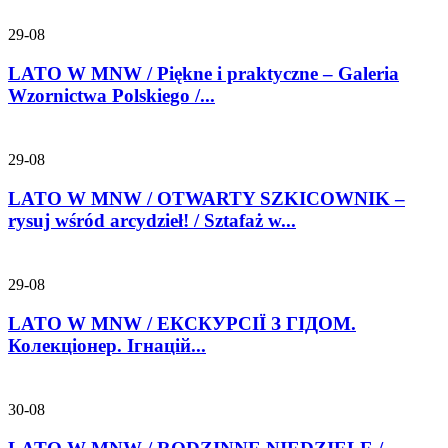
29-08
LATO W MNW / Piękne i praktyczne – Galeria
Wzornictwa Polskiego /...
29-08
LATO W MNW / OTWARTY SZKICOWNIK –
rysuj wśród arcydzieł! / Sztafaż w...
29-08
LATO W MNW / ЕКСКУРСІЇ З ГІДОМ.
Колекціонер. Ігнацій...
30-08