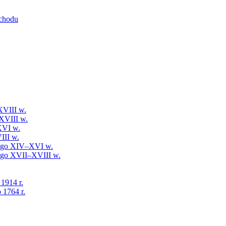
schodu
XVIII w.
XVIII w.
XVI w.
III w.
iego XIV–XVI w.
iego XVII–XVIII w.
 1914 r.
 1764 r.