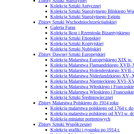
Zbiory Sztuki Starożytnej
Kolekcja Sztuki Antycznej
Kolekcja Sztuki Starożytnego Bliskiego W
Kolekcja Sztuki Starożytnego Egiptu
Zbiory Sztuki Wschodniochrześcijańskiej
Galeria Faras
Kolekcja Ikon i Rzemiosła Bizantyjskiego
Kolekcja Sztuki Etiopskiej
Kolekcja Sztuki Koptyjskiej
Kolekcja Sztuki Nubijskiej
Zbiory Dawnej Sztuki Europejskiej
Kolekcja Malarstwa Europejskiego XIX w.
Kolekcja Malarstwa Flamandzkiego XVII–
Kolekcja Malarstwa Holenderskiego XVII–
Kolekcja Malarstwa Niderlandzkiego XV–
Kolekcja Malarstwa Niemieckiego XVI–XV
Kolekcja Malarstwa Włoskiego i Francusk
Kolekcja Malarstwa Włoskiego i Francusk
Kolekcja Sztuki Średniowiecznej
Zbiory Malarstwa Polskiego do 1914 roku
Kolekcja malarstwa polskiego od 1764 r. do
Kolekcja malarstwa polskiego od XVI w. do
Kolekcja miniatur portretowych
Zbiory Sztuki Współczesnej
Kolekcja grafiki i rysunku po 1914 r.