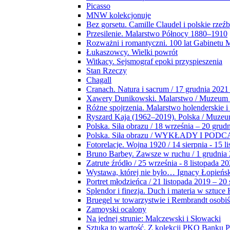
Picasso
MNW kolekcjonuje
Bez gorsetu. Camille Claudel i polskie rzeź
Przesilenie. Malarstwo Północy 1880–1910
Rozważni i romantyczni. 100 lat Gabinetu
Łukaszowcy. Wielki powrót
Witkacy. Sejsmograf epoki przyspieszenia
Stan Rzeczy
Chagall
Cranach. Natura i sacrum / 17 grudnia 2021
Xawery Dunikowski. Malarstwo / Muzeum 
Różne spojrzenia. Malarstwo holenderskie i
Ryszard Kaja (1962–2019). Polska / Muze
Polska. Siła obrazu / 18 września – 20 grud
Polska. Siła obrazu / WYKŁADY I POD
Fotorelacje. Wojna 1920 / 14 sierpnia - 15 l
Bruno Barbey. Zawsze w ruchu / 1 grudnia
Zatrute źródło / 25 września - 8 listopada 2
Wystawa, której nie było… Ignacy Łopieńs
Portret młodzieńca / 21 listopada 2019 – 20
Splendor i finezja. Duch i materia w sztuce 
Bruegel w towarzystwie i Rembrandt osobiś
Zamoyski ocalony
Na jednej strunie: Malczewski i Słowacki
Sztuka to wartość. Z kolekcji PKO Banku P