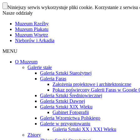
Niniejszy serwis wykorzystuje pliki cookie. Korzystanie z serwisu 
Nasze oddziały
Muzeum Rzeźby
Muzeum Plakatu
Muzeum Wnętrz
Nieborów i Arkadia
MENU
O Muzeum
Galerie stałe
Galeria Sztuki Starożytnej
Galeria Faras
Założenia projektowe i architektoniczne
Pokaz poświęcony Galerii Faras w Google Cu
Galeria Sztuki Średniowiecznej
Galeria Sztuki Dawnej
Galeria Sztuki XIX Wieku
Gabinet Fotografii
Galeria Wzornictwa Polskiego
Galerie w przygotowaniu
Galeria Sztuki XX i XXI Wieku
Zbiory