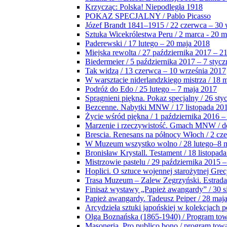
Krzycząc: Polska! Niepodległa 1918
POKAZ SPECJALNY / Pablo Picasso
Józef Brandt 1841–1915 / 22 czerwca – 30 
Sztuka Wicekrólestwa Peru / 2 marca - 20 
Paderewski / 17 lutego – 20 maja 2018
Miejska rewolta / 27 października 2017 – 2
Biedermeier / 5 października 2017 – 7 stycz
Tak widzą / 13 czerwca – 10 września 2017
W warsztacie niderlandzkiego mistrza / 18 
Podróż do Edo / 25 lutego – 7 maja 2017
Spragnieni piękna. Pokaz specjalny / 26 sty
Bezcenne. Nabytki MNW / 17 listopada 201
Życie wśród piękna / 1 października 2016 –
Marzenie i rzeczywistość. Gmach MNW / do
Brescia. Renesans na północy Włoch / 2 cz
W Muzeum wszystko wolno / 28 lutego–8 
Bronisław Krystall. Testament / 18 listopa
Mistrzowie pastelu / 29 października 2015 –
Hoplici. O sztuce wojennej starożytnej Grec
Trasa Muzeum – Zalew Zegrzyński. Estrada
Finisaż wystawy „Papież awangardy” / 30 s
Papież awangardy. Tadeusz Peiper / 28 maja
Arcydzieła sztuki japońskiej w kolekcjach p
Olga Boznańska (1865-1940) / Program to
Masoneria. Pro publico bono / program tow