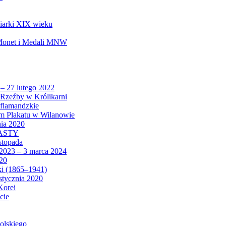
biarki XIX wieku
 Monet i Medali MNW
 – 27 lutego 2022
Rzeźby w Królikarni
 flamandzkie
um Plakatu w Wilanowie
nia 2020
CASTY
istopada
 2023 – 3 marca 2024
020
ki (1865–1941)
 stycznia 2020
Korei
cie
olskiego