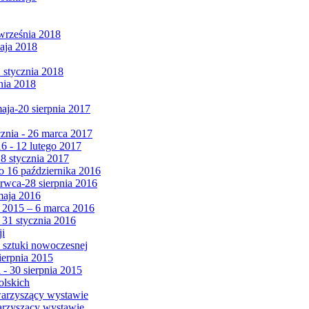
września 2018
maja 2018
1 stycznia 2018
nia 2018
maja-20 sierpnia 2017
cznia - 26 marca 2017
6 - 12 lutego 2017
 8 stycznia 2017
 16 października 2016
erwca-28 sierpnia 2016
maja 2016
da 2015 – 6 marca 2016
 31 stycznia 2016
ji
 sztuki nowoczesnej
ierpnia 2015
 - 30 sierpnia 2015
olskich
warzyszący wystawie
arzyszący wystawie