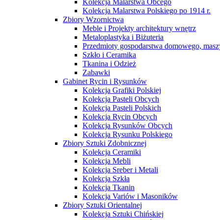
Kolekcja Malarstwa Obcego
Kolekcja Malarstwa Polskiego po 1914 r.
Zbiory Wzornictwa
Meble i Projekty architektury wnętrz
Metaloplastyka i Biżuteria
Przedmioty gospodarstwa domowego, maszy
Szkło i Ceramika
Tkanina i Odzież
Zabawki
Gabinet Rycin i Rysunków
Kolekcja Grafiki Polskiej
Kolekcja Pasteli Obcych
Kolekcja Pasteli Polskich
Kolekcja Rycin Obcych
Kolekcja Rysunków Obcych
Kolekcja Rysunku Polskiego
Zbiory Sztuki Zdobnicznej
Kolekcja Ceramiki
Kolekcja Mebli
Kolekcja Sreber i Metali
Kolekcja Szkła
Kolekcja Tkanin
Kolekcja Variów i Masoników
Zbiory Sztuki Orientalnej
Kolekcja Sztuki Chińskiej