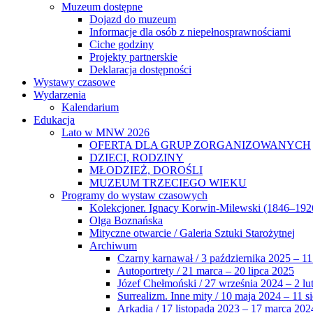
Muzeum dostępne
Dojazd do muzeum
Informacje dla osób z niepełnosprawnościami
Ciche godziny
Projekty partnerskie
Deklaracja dostępności
Wystawy czasowe
Wydarzenia
Kalendarium
Edukacja
Lato w MNW 2026
OFERTA DLA GRUP ZORGANIZOWANYCH
DZIECI, RODZINY
MŁODZIEŻ, DOROŚLI
MUZEUM TRZECIEGO WIEKU
Programy do wystaw czasowych
Kolekcjoner. Ignacy Korwin-Milewski (1846–192
Olga Boznańska
Mityczne otwarcie / Galeria Sztuki Starożytnej
Archiwum
Czarny karnawał / 3 października 2025 – 11
Autoportrety / 21 marca – 20 lipca 2025
Józef Chełmoński / 27 września 2024 – 2 lu
Surrealizm. Inne mity / 10 maja 2024 – 11 s
Arkadia / 17 listopada 2023 – 17 marca 202