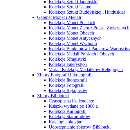
Kolekcja Sztuki Japońskiej
Kolekcja Sztuki Islamu
Kolekcja Sztuki Buddyjskiej i Hinduskiej
Gabinet Monet i Medali
Kolekcja Monet Polskich
Kolekcja Monet Ziem z Polską Związanych
Kolekcja Monet Obcych
Kolekcja Monet Antycznych
Kolekcja Monet Wschodu
Kolekcja Banknotów i Papierów Wartości
Kolekcja Medali Polskich i Obcych
Kolekcje Sfragistyki
Kolekcja Falerystyki
Varia i Kolekcja Medalików Religijnych
Zbiory Fotografii i Ikonografii
Kolekcja Ikonografii
Kolekcja Fotografii
Kolekcja Rękopisów
Zbiory Biblioteki
Czasopisma i kalendarze
Książki wydane po 1800 r.
Kolekcja Kartografii
Kolekcja Starodruków
Katalogi aukcyjne
Udostępnianie zbiorów Biblioteki