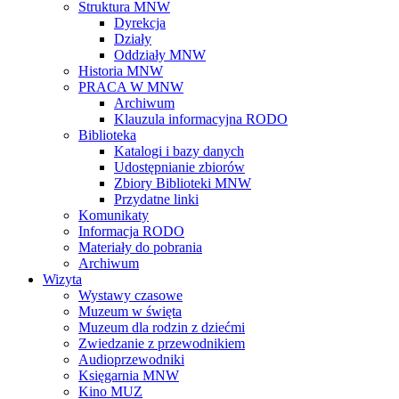
Struktura MNW
Dyrekcja
Działy
Oddziały MNW
Historia MNW
PRACA W MNW
Archiwum
Klauzula informacyjna RODO
Biblioteka
Katalogi i bazy danych
Udostępnianie zbiorów
Zbiory Biblioteki MNW
Przydatne linki
Komunikaty
Informacja RODO
Materiały do pobrania
Archiwum
Wizyta
Wystawy czasowe
Muzeum w święta
Muzeum dla rodzin z dziećmi
Zwiedzanie z przewodnikiem
Audioprzewodniki
Księgarnia MNW
Kino MUZ