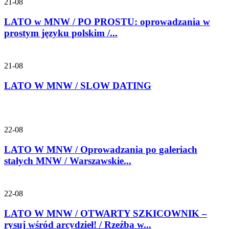
21-08
LATO w MNW / PO PROSTU: oprowadzania w
prostym języku polskim /...
21-08
LATO W MNW / SLOW DATING
22-08
LATO W MNW / Oprowadzania po galeriach
stałych MNW / Warszawskie...
22-08
LATO W MNW / OTWARTY SZKICOWNIK –
rysuj wśród arcydzieł! / Rzeźba w...