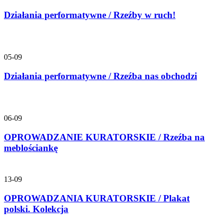
Działania performatywne / Rzeźby w ruch!
05-09
Działania performatywne / Rzeźba nas obchodzi
06-09
OPROWADZANIE KURATORSKIE / Rzeźba na
meblościankę
13-09
OPROWADZANIA KURATORSKIE / Plakat
polski. Kolekcja