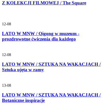
Z KOLEKCJI FILMOWEJ / The Square
12-08
LATO W MNW / Qigong w muzeum -
prozdrowotne ćwiczenia dla każdego
12-08
LATO W MNW / SZTUKA NA WAKACJACH /
Sztuka ujęta w ramy
13-08
LATO W MNW / SZTUKA NA WAKACJACH /
Botaniczne inspiracje