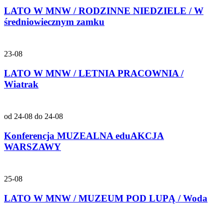
LATO W MNW / RODZINNE NIEDZIELE / W
średniowiecznym zamku
23-08
LATO W MNW / LETNIA PRACOWNIA /
Wiatrak
od 24-08 do 24-08
Konferencja MUZEALNA eduAKCJA
WARSZAWY
25-08
LATO W MNW / MUZEUM POD LUPĄ / Woda