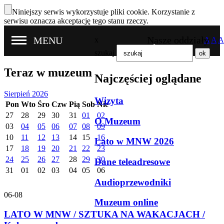
Niniejszy serwis wykorzystuje pliki cookie. Korzystanie z
serwisu oznacza akceptację tego stanu rzeczy.
Nasze oddziały
MENU
x
A
A
A
szukaj
Teraz w muzeum
Najczęściej oglądane
Sierpień 2026
Wizyta
Pon
Wto
Śro
Czw
Pią
Sob
Nie
27
28
29
30
31
01
02
O Muzeum
03
04
05
06
07
08
09
10
11
12
13
14
15
16
Lato w MNW 2026
17
18
19
20
21
22
23
24
25
26
27
28
29
30
Dane teleadresowe
31
01
02
03
04
05
06
Audioprzewodniki
06-08
Muzeum online
LATO W MNW / SZTUKA NA WAKACJACH /