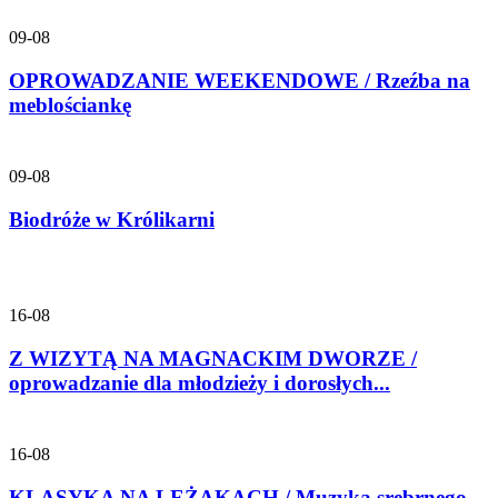
09-08
OPROWADZANIE WEEKENDOWE / Rzeźba na
meblościankę
09-08
Biodróże w Królikarni
16-08
Z WIZYTĄ NA MAGNACKIM DWORZE /
oprowadzanie dla młodzieży i dorosłych...
16-08
KLASYKA NA LEŻAKACH / Muzyka srebrnego