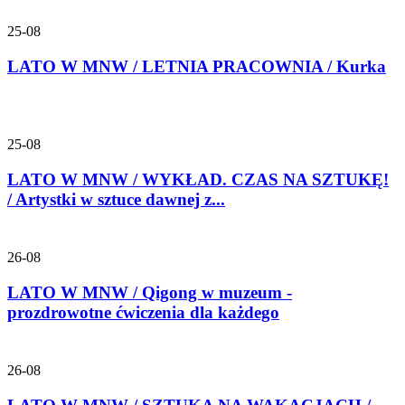
25-08
LATO W MNW / LETNIA PRACOWNIA / Kurka
25-08
LATO W MNW / WYKŁAD. CZAS NA SZTUKĘ!
/ Artystki w sztuce dawnej z...
26-08
LATO W MNW / Qigong w muzeum -
prozdrowotne ćwiczenia dla każdego
26-08