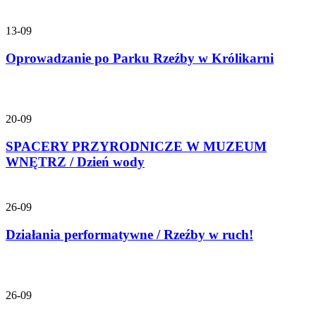
13-09
Oprowadzanie po Parku Rzeźby w Królikarni
20-09
SPACERY PRZYRODNICZE W MUZEUM
WNĘTRZ / Dzień wody
26-09
Działania performatywne / Rzeźby w ruch!
26-09