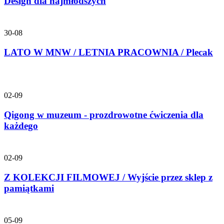
Design dla najmłodszych
30-08
LATO W MNW / LETNIA PRACOWNIA / Plecak
02-09
Qigong w muzeum - prozdrowotne ćwiczenia dla
każdego
02-09
Z KOLEKCJI FILMOWEJ / Wyjście przez sklep z
pamiątkami
05-09