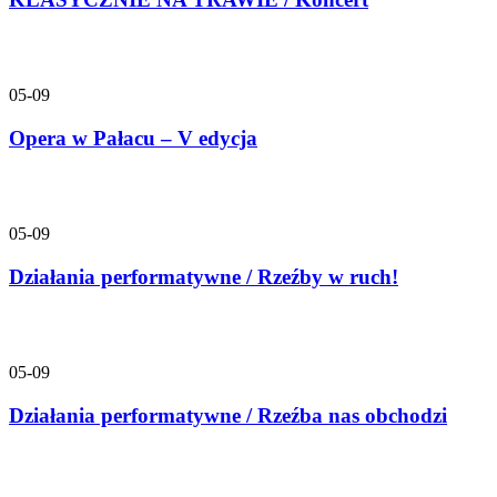
05-09
Opera w Pałacu – V edycja
05-09
Działania performatywne / Rzeźby w ruch!
05-09
Działania performatywne / Rzeźba nas obchodzi