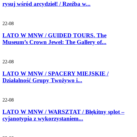
rysuj wśród arcydzieł! / Rzeźba w...
22-08
LATO W MNW / GUIDED TOURS. The
Museum’s Crown Jewel: The Gallery of...
22-08
LATO W MNW / SPACERY MIEJSKIE /
Działalność Grupy Twożywo i...
22-08
LATO W MNW / WARSZTAT / Błękitny splot –
cyjanotypia z wykorzystaniem...