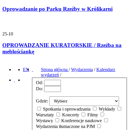
Oprowadzanie po Parku Rzeźby w Królikarni
25-10
OPROWADZANIE KURATORSKIE / Rzeźba na
meblościankę
EN
Strona główna
/
Wydarzenia
/
Kalendarz
wydarzeń
/
Od:
Do:
Gdzie:
Spotkania i oprowadzania
Wykłady
Warsztaty
Koncerty
Filmy
Wystawy
Konferencje naukowe
Wydarzenia tłumaczone na PJM