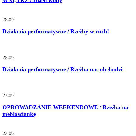
WNĘTRZ / Dzień wody
26-09
Działania performatywne / Rzeźby w ruch!
26-09
Działania performatywne / Rzeźba nas obchodzi
27-09
OPROWADZANIE WEEKENDOWE / Rzeźba na
meblościankę
27-09