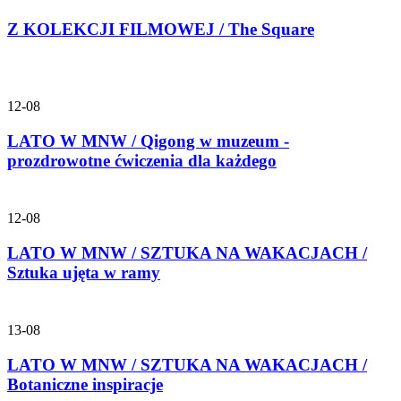
Z KOLEKCJI FILMOWEJ / The Square
12-08
LATO W MNW / Qigong w muzeum -
prozdrowotne ćwiczenia dla każdego
12-08
LATO W MNW / SZTUKA NA WAKACJACH /
Sztuka ujęta w ramy
13-08
LATO W MNW / SZTUKA NA WAKACJACH /
Botaniczne inspiracje