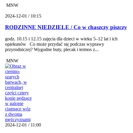
MNW
2024-12-01 / 10:15
RODZINNE NIEDZIELE / Co w chaszczy piszczy
godz. 10.15 i 12.15 zajęcia dla dzieci w wieku 5–12 lat i ich
opiekunów Co może przydać się podczas wyprawy
przyrodniczej? Wygodne buty, plecak i termos z...
MNW
2024-12-01 / 11:00