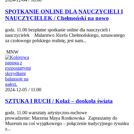
SPOTKANIE ONLINE DLA NAUCZYCIELI I
NAUCZYCIELEK / Chełmoński na nowo
godz. 11.00 bezpłatne spotkanie online dla nauczycieli i
nauczycielek Malarstwo Józefa Chełmońskiego, uznawanego
za czołowego polskiego realistę, jest nam...
MNW
2024-12-05 / 11:00
SZTUKA I RUCH / Kolaż – dookoła świata
godz. 11.00 warsztaty artystyczno-ruchowe
prowadzenie: Marzena Maya Rostkowska Zapraszamy do
Muzeum na coś wyjątkowego – połączenie tradycyjnego rysunku
z...