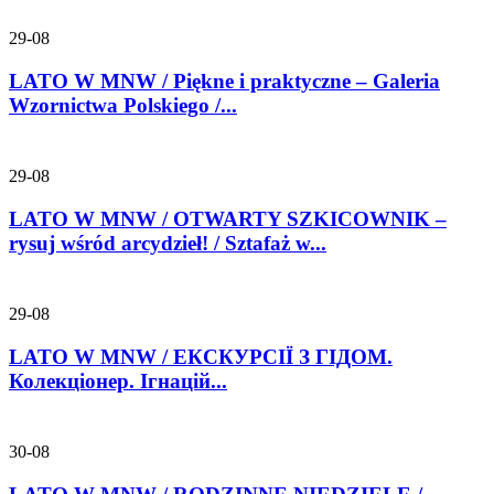
29-08
LATO W MNW / Piękne i praktyczne – Galeria
Wzornictwa Polskiego /...
29-08
LATO W MNW / OTWARTY SZKICOWNIK –
rysuj wśród arcydzieł! / Sztafaż w...
29-08
LATO W MNW / ЕКСКУРСІЇ З ГІДОМ.
Колекціонер. Ігнацій...
30-08