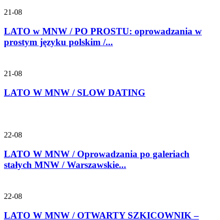
21-08
LATO w MNW / PO PROSTU: oprowadzania w
prostym języku polskim /...
21-08
LATO W MNW / SLOW DATING
22-08
LATO W MNW / Oprowadzania po galeriach
stałych MNW / Warszawskie...
22-08
LATO W MNW / OTWARTY SZKICOWNIK –