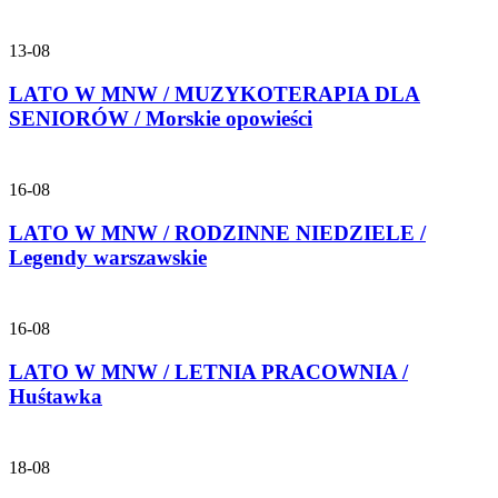
13-08
LATO W MNW / MUZYKOTERAPIA DLA
SENIORÓW / Morskie opowieści
16-08
LATO W MNW / RODZINNE NIEDZIELE /
Legendy warszawskie
16-08
LATO W MNW / LETNIA PRACOWNIA /
Huśtawka
18-08