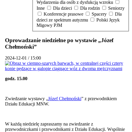
Wydarzenia dla osób z dysfukcją wzroku
Inne
Dla dzieci
Dla rodzin
Seniorzy
Konferencje prasowe
Spacery
Dla
dzieci ze spektrum autyzmu
Polski Język
Migowy PJM
Oprowadzanie niedzielne po wystawie „Józef
Chełmoński”
2024-12-01 / 15:00
godz. 15.00
Zwiedzanie wystawy „
Józef Chełmoński
” z przewodnikiem
Działu Edukacji MNW.
W każdą niedzielę zapraszamy na zwiedzanie z
przewodniczkami i przewodnikami z Działu Edukacji. Wspólnie