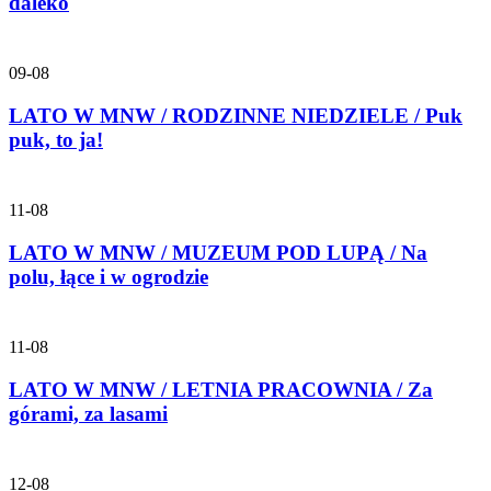
daleko
09-08
LATO W MNW / RODZINNE NIEDZIELE / Puk
puk, to ja!
11-08
LATO W MNW / MUZEUM POD LUPĄ / Na
polu, łące i w ogrodzie
11-08
LATO W MNW / LETNIA PRACOWNIA / Za
górami, za lasami
12-08