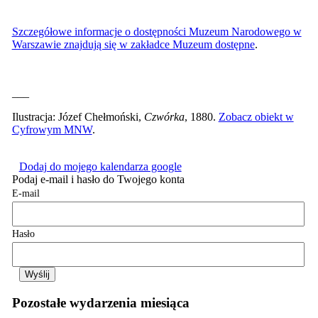
Szczegółowe informacje o dostępności Muzeum Narodowego w
Warszawie znajdują się w zakładce Muzeum dostępne
.
___
Ilustracja: Józef Chełmoński,
Czwórka
, 1880.
Zobacz obiekt w
Cyfrowym MNW
.
Dodaj do mojego kalendarza google
Podaj e-mail i hasło do Twojego konta
E-mail
Hasło
Pozostałe wydarzenia miesiąca