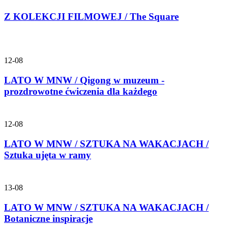
Z KOLEKCJI FILMOWEJ / The Square
12-08
LATO W MNW / Qigong w muzeum -
prozdrowotne ćwiczenia dla każdego
12-08
LATO W MNW / SZTUKA NA WAKACJACH /
Sztuka ujęta w ramy
13-08
LATO W MNW / SZTUKA NA WAKACJACH /
Botaniczne inspiracje