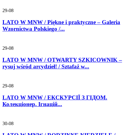
29-08
LATO W MNW / Piękne i praktyczne – Galeria
Wzornictwa Polskiego /...
29-08
LATO W MNW / OTWARTY SZKICOWNIK –
rysuj wśród arcydzieł! / Sztafaż w...
29-08
LATO W MNW / ЕКСКУРСІЇ З ГІДОМ.
Колекціонер. Ігнацій...
30-08