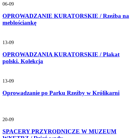
06-09
OPROWADZANIE KURATORSKIE / Rzeźba na
meblościankę
13-09
OPROWADZANIA KURATORSKIE / Plakat
polski. Kolekcja
13-09
Oprowadzanie po Parku Rzeźby w Królikarni
20-09
SPACERY PRZYRODNICZE W MUZEUM