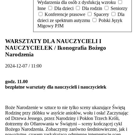
Wydarzenia dla osób z dysfukcją wzroku
Inne
Dla dzieci
Dla rodzin
Seniorzy
Konferencje prasowe
Spacery
Dla
dzieci ze spektrum autyzmu
Polski Język
Migowy PJM
WARSZTATY DLA NAUCZYCIELI I
NAUCZYCIELEK / Ikonografia Bożego
Narodzenia
2024-12-07 / 11:00
godz. 11.00
bezpłatne warsztaty dla nauczycieli i nauczycielek
Boże Narodzenie w sztuce to nie tylko sceny ukazujące Świętą
Rodzinę przy żłóbku w asyście aniołów, wołu i osła! Zaczynając
od Drzewa Jessego, przez Narodziny i Pokłon Trzech Króli,
dotrzemy do Ofiarowania w Świątyni – sceny kończącej cykl
Bożego Narodzenia. Zobaczymy zarówno średniowieczne, jak i
nowożytne, czasem zaskakująco odmienne interpretacje scen