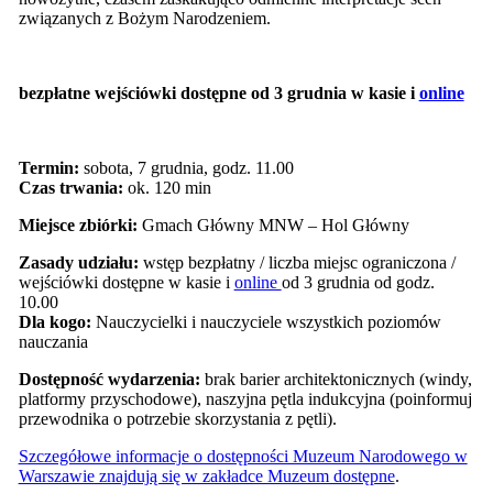
związanych z Bożym Narodzeniem.
bezpłatne wejściówki dostępne od 3 grudnia w kasie i
online
Termin:
sobota, 7 grudnia, godz. 11.00
Czas trwania:
ok. 120 min
Miejsce zbiórki:
Gmach Główny MNW – Hol Główny
Zasady udziału:
wstęp bezpłatny / liczba miejsc ograniczona /
wejściówki dostępne w kasie i
online
od 3 grudnia od godz.
10.00
Dla kogo:
Nauczycielki i nauczyciele wszystkich poziomów
nauczania
Dostępność wydarzenia:
brak barier architektonicznych (windy,
platformy przyschodowe), naszyjna pętla indukcyjna (poinformuj
przewodnika o potrzebie skorzystania z pętli).
Szczegółowe informacje o dostępności Muzeum Narodowego w
Warszawie znajdują się w zakładce Muzeum dostępne
.