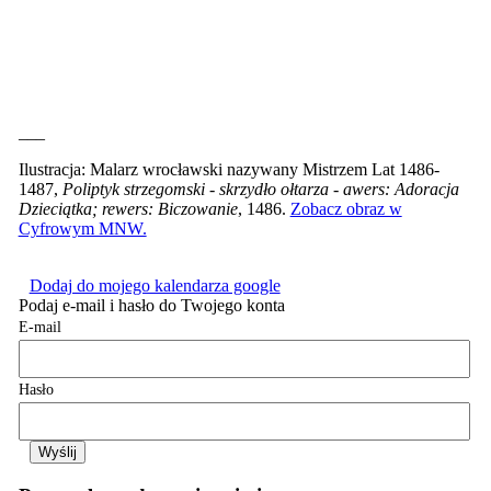
___
Ilustracja: Malarz wrocławski nazywany Mistrzem Lat 1486-
1487,
Poliptyk strzegomski - skrzydło ołtarza - awers: Adoracja
Dzieciątka; rewers: Biczowanie
, 1486.
Zobacz obraz w
Cyfrowym MNW.
Dodaj do mojego kalendarza google
Podaj e-mail i hasło do Twojego konta
E-mail
Hasło