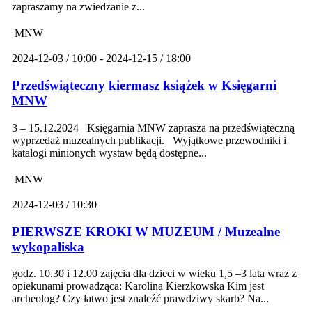
zapraszamy na zwiedzanie z...
MNW
2024-12-03 / 10:00 - 2024-12-15 / 18:00
Przedświąteczny kiermasz książek w Księgarni
MNW
3 – 15.12.2024 Księgarnia MNW zaprasza na przedświąteczną
wyprzedaż muzealnych publikacji. Wyjątkowe przewodniki i
katalogi minionych wystaw będą dostępne...
MNW
2024-12-03 / 10:30
PIERWSZE KROKI W MUZEUM / Muzealne
wykopaliska
godz. 10.30 i 12.00 zajęcia dla dzieci w wieku 1,5 –3 lata wraz z
opiekunami prowadząca: Karolina Kierzkowska Kim jest
archeolog? Czy łatwo jest znaleźć prawdziwy skarb? Na...