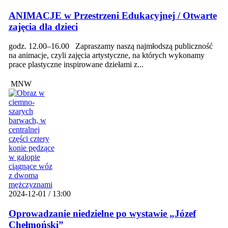
ANIMACJE w Przestrzeni Edukacyjnej / Otwarte
zajęcia dla dzieci
godz. 12.00–16.00 Zapraszamy naszą najmłodszą publiczność
na animacje, czyli zajęcia artystyczne, na których wykonamy
prace plastyczne inspirowane dziełami z...
MNW
2024-12-01 / 13:00
Oprowadzanie niedzielne po wystawie „Józef
Chełmoński”