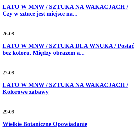
LATO W MNW / SZTUKA NA WAKACJACH /
Czy w sztuce jest miejsce na...
26-08
LATO W MNW / SZTUKA DLA WNUKA / Postać
bez koloru. Między obrazem a...
27-08
LATO W MNW / SZTUKA NA WAKACJACH /
Kolorowe zabawy
29-08
Wielkie Botaniczne Opowiadanie