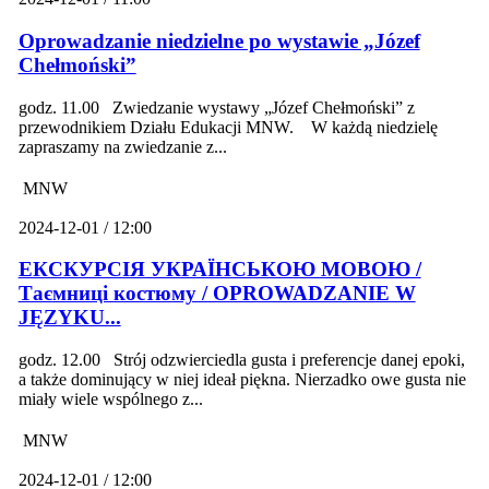
Oprowadzanie niedzielne po wystawie „Józef
Chełmoński”
godz. 11.00 Zwiedzanie wystawy „Józef Chełmoński” z
przewodnikiem Działu Edukacji MNW. W każdą niedzielę
zapraszamy na zwiedzanie z...
MNW
2024-12-01 / 12:00
ЕКСКУРСІЯ УКРАЇНСЬКОЮ МОВОЮ /
Таємниці костюму / OPROWADZANIE W
JĘZYKU...
godz. 12.00 Strój odzwierciedla gusta i preferencje danej epoki,
a także dominujący w niej ideał piękna. Nierzadko owe gusta nie
miały wiele wspólnego z...
MNW
2024-12-01 / 12:00