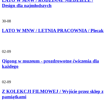
LATO W MNW / RODZINNE NIEDZIELE /
Design dla najmłodszych
30-08
LATO W MNW / LETNIA PRACOWNIA / Plecak
02-09
Qigong w muzeum - prozdrowotne ćwiczenia dla
każdego
02-09
Z KOLEKCJI FILMOWEJ / Wyjście przez sklep z
pamiątkami