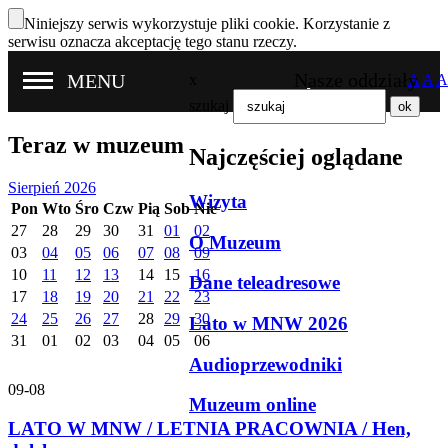
Niniejszy serwis wykorzystuje pliki cookie. Korzystanie z
serwisu oznacza akceptację tego stanu rzeczy.
Nasze oddziały
MENU
x
A
A
A
szukaj
Teraz w muzeum
Najczęściej oglądane
Sierpień 2026
Wizyta
Pon
Wto
Śro
Czw
Pią
Sob
Nie
27
28
29
30
31
01
02
O Muzeum
03
04
05
06
07
08
09
10
11
12
13
14
15
16
Dane teleadresowe
17
18
19
20
21
22
23
24
25
26
27
28
29
30
Lato w MNW 2026
31
01
02
03
04
05
06
Audioprzewodniki
09-08
Muzeum online
LATO W MNW / LETNIA PRACOWNIA / Hen,