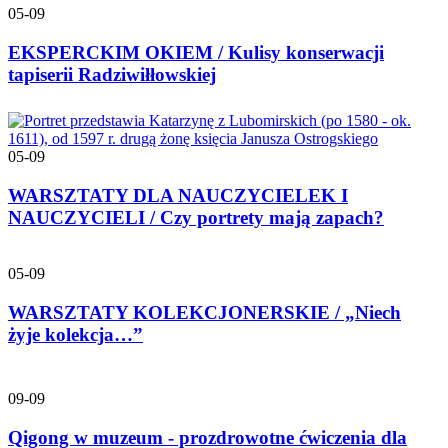
05-09
EKSPERCKIM OKIEM / Kulisy konserwacji
tapiserii Radziwiłłowskiej
05-09
WARSZTATY DLA NAUCZYCIELEK I
NAUCZYCIELI / Czy portrety mają zapach?
05-09
WARSZTATY KOLEKCJONERSKIE / „Niech
żyje kolekcja…”
09-09
Qigong w muzeum - prozdrowotne ćwiczenia dla