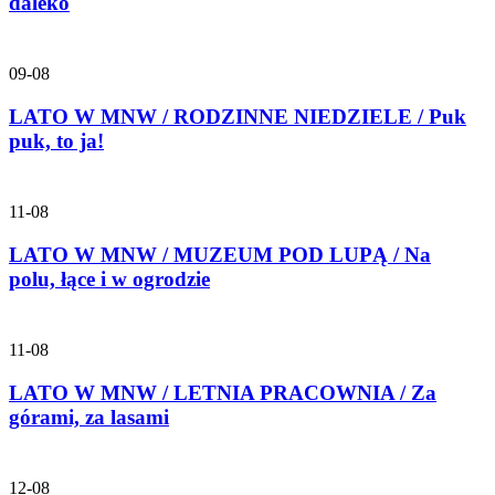
daleko
09-08
LATO W MNW / RODZINNE NIEDZIELE / Puk
puk, to ja!
11-08
LATO W MNW / MUZEUM POD LUPĄ / Na
polu, łące i w ogrodzie
11-08
LATO W MNW / LETNIA PRACOWNIA / Za
górami, za lasami
12-08