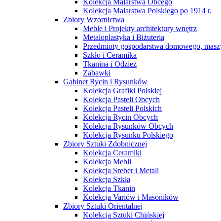
Kolekcja Malarstwa Obcego
Kolekcja Malarstwa Polskiego po 1914 r.
Zbiory Wzornictwa
Meble i Projekty architektury wnętrz
Metaloplastyka i Biżuteria
Przedmioty gospodarstwa domowego, maszy
Szkło i Ceramika
Tkanina i Odzież
Zabawki
Gabinet Rycin i Rysunków
Kolekcja Grafiki Polskiej
Kolekcja Pasteli Obcych
Kolekcja Pasteli Polskich
Kolekcja Rycin Obcych
Kolekcja Rysunków Obcych
Kolekcja Rysunku Polskiego
Zbiory Sztuki Zdobnicznej
Kolekcja Ceramiki
Kolekcja Mebli
Kolekcja Sreber i Metali
Kolekcja Szkła
Kolekcja Tkanin
Kolekcja Variów i Masoników
Zbiory Sztuki Orientalnej
Kolekcja Sztuki Chińskiej