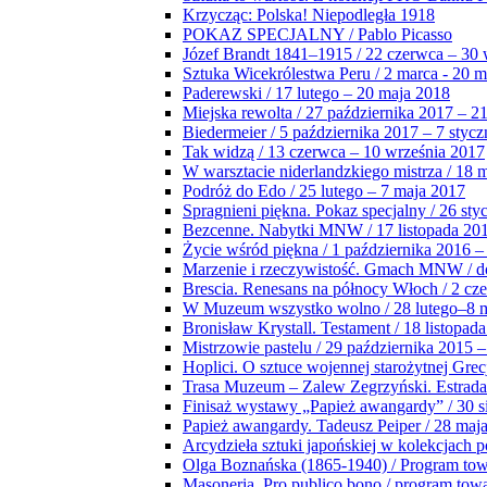
Krzycząc: Polska! Niepodległa 1918
POKAZ SPECJALNY / Pablo Picasso
Józef Brandt 1841–1915 / 22 czerwca – 30 
Sztuka Wicekrólestwa Peru / 2 marca - 20 
Paderewski / 17 lutego – 20 maja 2018
Miejska rewolta / 27 października 2017 – 2
Biedermeier / 5 października 2017 – 7 stycz
Tak widzą / 13 czerwca – 10 września 2017
W warsztacie niderlandzkiego mistrza / 18 
Podróż do Edo / 25 lutego – 7 maja 2017
Spragnieni piękna. Pokaz specjalny / 26 sty
Bezcenne. Nabytki MNW / 17 listopada 201
Życie wśród piękna / 1 października 2016 –
Marzenie i rzeczywistość. Gmach MNW / do
Brescia. Renesans na północy Włoch / 2 cz
W Muzeum wszystko wolno / 28 lutego–8 
Bronisław Krystall. Testament / 18 listopa
Mistrzowie pastelu / 29 października 2015 –
Hoplici. O sztuce wojennej starożytnej Grec
Trasa Muzeum – Zalew Zegrzyński. Estrada
Finisaż wystawy „Papież awangardy” / 30 s
Papież awangardy. Tadeusz Peiper / 28 maja
Arcydzieła sztuki japońskiej w kolekcjach p
Olga Boznańska (1865-1940) / Program to
Masoneria. Pro publico bono / program tow