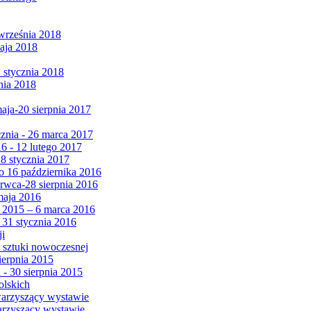
września 2018
maja 2018
1 stycznia 2018
nia 2018
maja-20 sierpnia 2017
cznia - 26 marca 2017
6 - 12 lutego 2017
 8 stycznia 2017
 16 października 2016
erwca-28 sierpnia 2016
maja 2016
da 2015 – 6 marca 2016
 31 stycznia 2016
ji
 sztuki nowoczesnej
ierpnia 2015
 - 30 sierpnia 2015
olskich
warzyszący wystawie
arzyszący wystawie