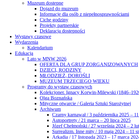
Muzeum dostępne
Dojazd do muzeum
Informacje dla osób z niepełnosprawnościami
Ciche godziny
Projekty partnerskie
Deklaracja dostępności
Wystawy czasowe
Wydarzenia
Kalendarium
Edukacja
Lato w MNW 2026
OFERTA DLA GRUP ZORGANIZOWANYCH
DZIECI, RODZINY
MŁODZIEŻ, DOROŚLI
MUZEUM TRZECIEGO WIEKU
Programy do wystaw czasowych
Kolekcjoner. Ignacy Korwin-Milewski (1846–192
Olga Boznańska
Mityczne otwarcie / Galeria Sztuki Starożytnej
Archiwum
Czarny karnawał / 3 października 2025 – 11
Autoportrety / 21 marca – 20 lipca 2025
Józef Chełmoński / 27 września 2024 – 2 lu
Surrealizm. Inne mity / 10 maja 2024 – 11 s
Arkadia / 17 listopada 2023 – 17 marca 202