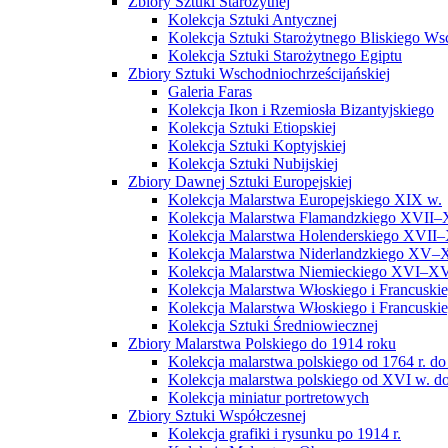
Zbiory Sztuki Starożytnej
Kolekcja Sztuki Antycznej
Kolekcja Sztuki Starożytnego Bliskiego W
Kolekcja Sztuki Starożytnego Egiptu
Zbiory Sztuki Wschodniochrześcijańskiej
Galeria Faras
Kolekcja Ikon i Rzemiosła Bizantyjskiego
Kolekcja Sztuki Etiopskiej
Kolekcja Sztuki Koptyjskiej
Kolekcja Sztuki Nubijskiej
Zbiory Dawnej Sztuki Europejskiej
Kolekcja Malarstwa Europejskiego XIX w.
Kolekcja Malarstwa Flamandzkiego XVII–
Kolekcja Malarstwa Holenderskiego XVII–
Kolekcja Malarstwa Niderlandzkiego XV–
Kolekcja Malarstwa Niemieckiego XVI–XV
Kolekcja Malarstwa Włoskiego i Francusk
Kolekcja Malarstwa Włoskiego i Francusk
Kolekcja Sztuki Średniowiecznej
Zbiory Malarstwa Polskiego do 1914 roku
Kolekcja malarstwa polskiego od 1764 r. do
Kolekcja malarstwa polskiego od XVI w. do
Kolekcja miniatur portretowych
Zbiory Sztuki Współczesnej
Kolekcja grafiki i rysunku po 1914 r.