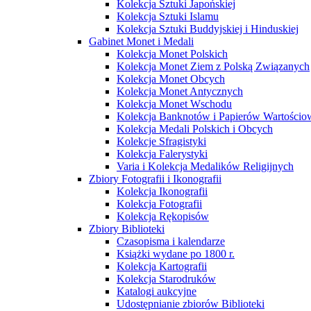
Kolekcja Sztuki Japońskiej
Kolekcja Sztuki Islamu
Kolekcja Sztuki Buddyjskiej i Hinduskiej
Gabinet Monet i Medali
Kolekcja Monet Polskich
Kolekcja Monet Ziem z Polską Związanych
Kolekcja Monet Obcych
Kolekcja Monet Antycznych
Kolekcja Monet Wschodu
Kolekcja Banknotów i Papierów Wartości
Kolekcja Medali Polskich i Obcych
Kolekcje Sfragistyki
Kolekcja Falerystyki
Varia i Kolekcja Medalików Religijnych
Zbiory Fotografii i Ikonografii
Kolekcja Ikonografii
Kolekcja Fotografii
Kolekcja Rękopisów
Zbiory Biblioteki
Czasopisma i kalendarze
Książki wydane po 1800 r.
Kolekcja Kartografii
Kolekcja Starodruków
Katalogi aukcyjne
Udostępnianie zbiorów Biblioteki