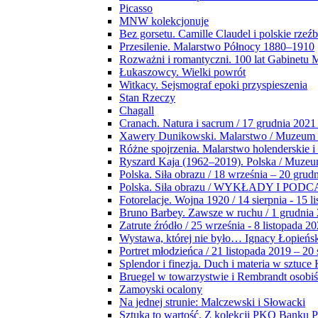
Picasso
MNW kolekcjonuje
Bez gorsetu. Camille Claudel i polskie rzeź
Przesilenie. Malarstwo Północy 1880–1910
Rozważni i romantyczni. 100 lat Gabinetu
Łukaszowcy. Wielki powrót
Witkacy. Sejsmograf epoki przyspieszenia
Stan Rzeczy
Chagall
Cranach. Natura i sacrum / 17 grudnia 2021
Xawery Dunikowski. Malarstwo / Muzeum 
Różne spojrzenia. Malarstwo holenderskie i
Ryszard Kaja (1962–2019). Polska / Muze
Polska. Siła obrazu / 18 września – 20 grud
Polska. Siła obrazu / WYKŁADY I POD
Fotorelacje. Wojna 1920 / 14 sierpnia - 15 l
Bruno Barbey. Zawsze w ruchu / 1 grudnia
Zatrute źródło / 25 września - 8 listopada 2
Wystawa, której nie było… Ignacy Łopieńs
Portret młodzieńca / 21 listopada 2019 – 20
Splendor i finezja. Duch i materia w sztuce 
Bruegel w towarzystwie i Rembrandt osobiś
Zamoyski ocalony
Na jednej strunie: Malczewski i Słowacki
Sztuka to wartość. Z kolekcji PKO Banku P