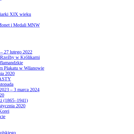
biarki XIX wieku
 Monet i Medali MNW
 – 27 lutego 2022
Rzeźby w Królikarni
 flamandzkie
um Plakatu w Wilanowie
nia 2020
CASTY
istopada
 2023 – 3 marca 2024
020
ki (1865–1941)
 stycznia 2020
Korei
cie
olskiego