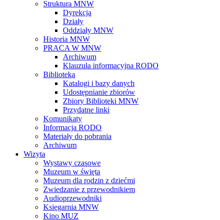
Struktura MNW
Dyrekcja
Działy
Oddziały MNW
Historia MNW
PRACA W MNW
Archiwum
Klauzula informacyjna RODO
Biblioteka
Katalogi i bazy danych
Udostępnianie zbiorów
Zbiory Biblioteki MNW
Przydatne linki
Komunikaty
Informacja RODO
Materiały do pobrania
Archiwum
Wizyta
Wystawy czasowe
Muzeum w święta
Muzeum dla rodzin z dziećmi
Zwiedzanie z przewodnikiem
Audioprzewodniki
Księgarnia MNW
Kino MUZ