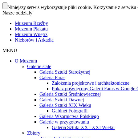
Niniejszy serwis wykorzystuje pliki cookie. Korzystanie z serwisu 
Nasze oddziały
Muzeum Rzeźby
Muzeum Plakatu
Muzeum Wnętrz
Nieborów i Arkadia
MENU
O Muzeum
Galerie stałe
Galeria Sztuki Starożytnej
Galeria Faras
Założenia projektowe i architektoniczne
Pokaz poświęcony Galerii Faras w Google Cu
Galeria Sztuki Średniowiecznej
Galeria Sztuki Dawnej
Galeria Sztuki XIX Wieku
Gabinet Fotografii
Galeria Wzornictwa Polskiego
Galerie w przygotowaniu
Galeria Sztuki XX i XXI Wieku
Zbiory