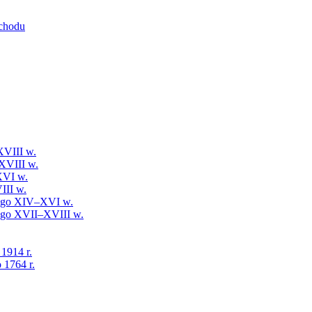
schodu
XVIII w.
XVIII w.
XVI w.
III w.
iego XIV–XVI w.
iego XVII–XVIII w.
 1914 r.
 1764 r.