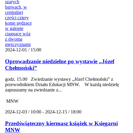
2024-12-01 / 15:00
Oprowadzanie niedzielne po wystawie „Józef
Chełmoński”
godz. 15.00 Zwiedzanie wystawy „Józef Chełmoński” z
przewodnikiem Działu Edukacji MNW. W każdą niedzielę
zapraszamy na zwiedzanie z...
MNW
2024-12-03 / 10:00 - 2024-12-15 / 18:00
Przedświąteczny kiermasz książek w Księgarni
MNW