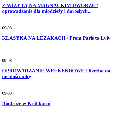
Z WIZYTĄ NA MAGNACKIM DWORZE /
oprowadzanie dla młodzieży i dorosłych...
09-08
KLASYKA NA LEŻAKACH / From Paris to Lviv
09-08
OPROWADZANIE WEEKENDOWE / Rzeźba na
meblościankę
09-08
Biodróże w Królikarni