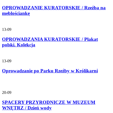
OPROWADZANIE KURATORSKIE / Rzeźba na
meblościankę
13-09
OPROWADZANIA KURATORSKIE / Plakat
polski. Kolekcja
13-09
Oprowadzanie po Parku Rzeźby w Królikarni
20-09
SPACERY PRZYRODNICZE W MUZEUM
WNĘTRZ / Dzień wody