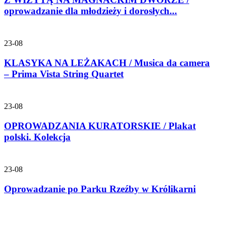
oprowadzanie dla młodzieży i dorosłych...
23-08
KLASYKA NA LEŻAKACH / Musica da camera
– Prima Vista String Quartet
23-08
OPROWADZANIA KURATORSKIE / Plakat
polski. Kolekcja
23-08
Oprowadzanie po Parku Rzeźby w Królikarni