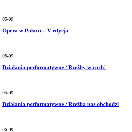
05-09
Opera w Pałacu – V edycja
05-09
Działania performatywne / Rzeźby w ruch!
05-09
Działania performatywne / Rzeźba nas obchodzi
06-09