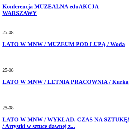
Konferencja MUZEALNA eduAKCJA
WARSZAWY
25-08
LATO W MNW / MUZEUM POD LUPĄ / Woda
25-08
LATO W MNW / LETNIA PRACOWNIA / Kurka
25-08
LATO W MNW / WYKŁAD. CZAS NA SZTUKĘ!
/ Artystki w sztuce dawnej z...