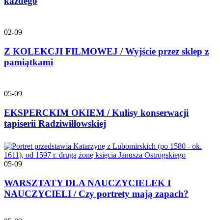
każdego
02-09
Z KOLEKCJI FILMOWEJ / Wyjście przez sklep z
pamiątkami
05-09
EKSPERCKIM OKIEM / Kulisy konserwacji
tapiserii Radziwiłłowskiej
05-09
WARSZTATY DLA NAUCZYCIELEK I
NAUCZYCIELI / Czy portrety mają zapach?