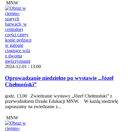
MNW
2024-12-01 / 13:00
Oprowadzanie niedzielne po wystawie „Józef
Chełmoński”
godz. 13.00 Zwiedzanie wystawy „Józef Chełmoński” z
przewodnikiem Działu Edukacji MNW. W każdą niedzielę
zapraszamy na zwiedzanie z...
MNW