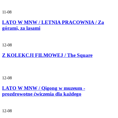
11-08
LATO W MNW / LETNIA PRACOWNIA / Za
górami, za lasami
12-08
Z KOLEKCJI FILMOWEJ / The Square
12-08
LATO W MNW / Qigong w muzeum -
prozdrowotne ćwiczenia dla każdego
12-08