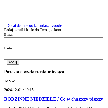
Dodaj do mojego kalendarza google
Podaj e-mail i hasło do Twojego konta
E-mail
Hasło
Pozostałe wydarzenia miesiąca
MNW
2024-12-01 / 10:15
RODZINNE NIEDZIELE / Co w chaszczy piszczy