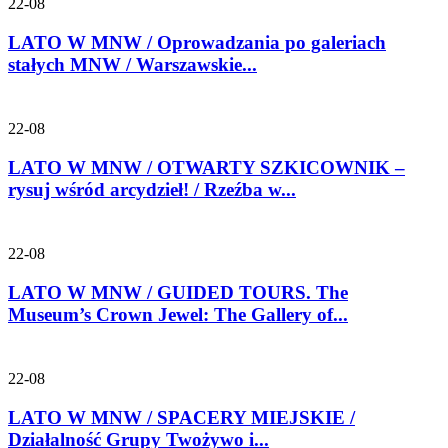
22-08
LATO W MNW / Oprowadzania po galeriach
stałych MNW / Warszawskie...
22-08
LATO W MNW / OTWARTY SZKICOWNIK –
rysuj wśród arcydzieł! / Rzeźba w...
22-08
LATO W MNW / GUIDED TOURS. The
Museum’s Crown Jewel: The Gallery of...
22-08
LATO W MNW / SPACERY MIEJSKIE /
Działalność Grupy Twożywo i...