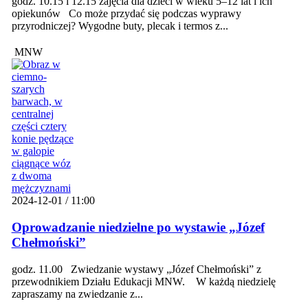
godz. 10.15 i 12.15 zajęcia dla dzieci w wieku 5–12 lat i ich
opiekunów Co może przydać się podczas wyprawy
przyrodniczej? Wygodne buty, plecak i termos z...
MNW
2024-12-01 / 11:00
Oprowadzanie niedzielne po wystawie „Józef
Chełmoński”
godz. 11.00 Zwiedzanie wystawy „Józef Chełmoński” z
przewodnikiem Działu Edukacji MNW. W każdą niedzielę
zapraszamy na zwiedzanie z...