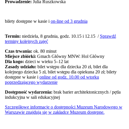
Prowadzenie:
Julia Ruszkowska
bilety dostępne w kasie i
on-line od 3 grudnia
Termin:
niedziela, 8 grudnia, godz. 10.15 i 12.15 /
Sprawdź
terminy kolejnych zajęć
Czas trwania:
ok. 80 minut
Miejsce zbiórki:
Gmach Główny MNW: Hol Główny
Dla kogo:
dzieci w wieku 5–12 lat
Zasady udziału:
bilet wstępu dla dziecka 20 zł, bilet dla
kolejnego dziecka 5 zł, bilet wstępu dla opiekuna 20 zł; bilety
dostępne w kasie i
online od godz. 10.00 od wtorku
poprzedzającego wydarzenie
Dostępność wydarzenia:
brak barier architektonicznych / pętla
indukcyjna w sali edukacyjnej
Szczegółowe informacje o dostępności Muzeum Narodowego w
Warszawie znajdują się w zakładce Muzeum dostępne.