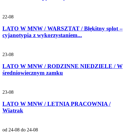
22-08
LATO W MNW / WARSZTAT / Błękitny splot –
cyjanotypia z wykorzystaniem...
23-08
LATO W MNW / RODZINNE NIEDZIELE / W
średniowiecznym zamku
23-08
LATO W MNW / LETNIA PRACOWNIA /
Wiatrak
od 24-08 do 24-08