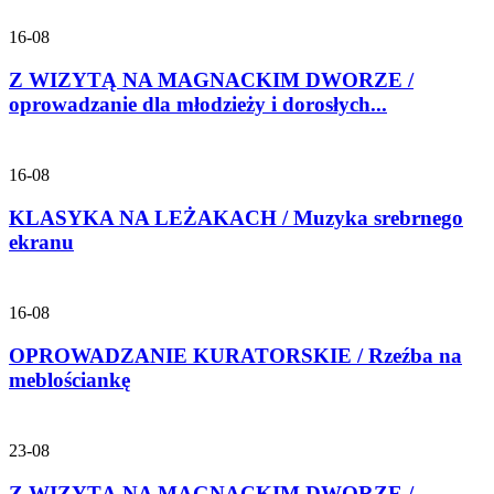
16-08
Z WIZYTĄ NA MAGNACKIM DWORZE /
oprowadzanie dla młodzieży i dorosłych...
16-08
KLASYKA NA LEŻAKACH / Muzyka srebrnego
ekranu
16-08
OPROWADZANIE KURATORSKIE / Rzeźba na
meblościankę
23-08
Z WIZYTĄ NA MAGNACKIM DWORZE /