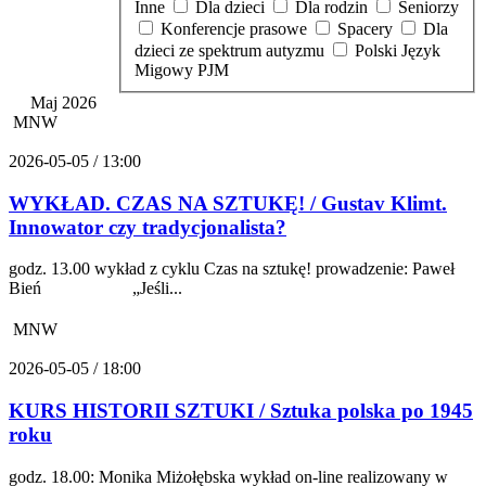
Inne
Dla dzieci
Dla rodzin
Seniorzy
Konferencje prasowe
Spacery
Dla
dzieci ze spektrum autyzmu
Polski Język
Migowy PJM
Maj 2026
MNW
2026-05-05 / 13:00
WYKŁAD. CZAS NA SZTUKĘ! / Gustav Klimt.
Innowator czy tradycjonalista?
godz. 13.00 wykład z cyklu Czas na sztukę! prowadzenie: Paweł
Bień „Jeśli...
MNW
2026-05-05 / 18:00
KURS HISTORII SZTUKI / Sztuka polska po 1945
roku
godz. 18.00: Monika Miżołębska wykład on-line realizowany w