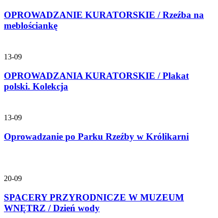
OPROWADZANIE KURATORSKIE / Rzeźba na
meblościankę
13-09
OPROWADZANIA KURATORSKIE / Plakat
polski. Kolekcja
13-09
Oprowadzanie po Parku Rzeźby w Królikarni
20-09
SPACERY PRZYRODNICZE W MUZEUM
WNĘTRZ / Dzień wody