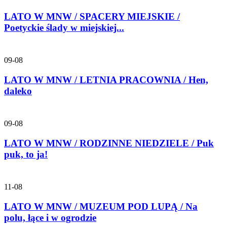
LATO W MNW / SPACERY MIEJSKIE /
Poetyckie ślady w miejskiej...
09-08
LATO W MNW / LETNIA PRACOWNIA / Hen,
daleko
09-08
LATO W MNW / RODZINNE NIEDZIELE / Puk
puk, to ja!
11-08
LATO W MNW / MUZEUM POD LUPĄ / Na
polu, łące i w ogrodzie