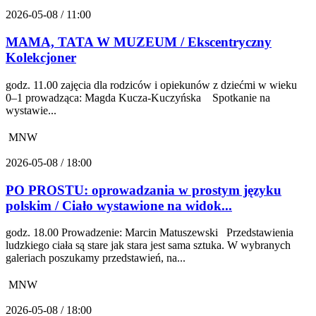
2026-05-08 / 11:00
MAMA, TATA W MUZEUM / Ekscentryczny
Kolekcjoner
godz. 11.00 zajęcia dla rodziców i opiekunów z dziećmi w wieku
0–1 prowadząca: Magda Kucza-Kuczyńska Spotkanie na
wystawie...
MNW
2026-05-08 / 18:00
PO PROSTU: oprowadzania w prostym języku
polskim / Ciało wystawione na widok...
godz. 18.00 Prowadzenie: Marcin Matuszewski Przedstawienia
ludzkiego ciała są stare jak stara jest sama sztuka. W wybranych
galeriach poszukamy przedstawień, na...
MNW
2026-05-08 / 18:00