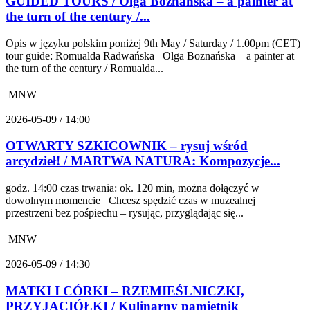
GUIDED TOURS / Olga Boznańska – a painter at
the turn of the century /...
Opis w języku polskim poniżej 9th May / Saturday / 1.00pm (CET)
tour guide: Romualda Radwańska Olga Boznańska – a painter at
the turn of the century / Romualda...
MNW
2026-05-09 / 14:00
OTWARTY SZKICOWNIK – rysuj wśród
arcydzieł! / MARTWA NATURA: Kompozycje...
godz. 14:00 czas trwania: ok. 120 min, można dołączyć w
dowolnym momencie Chcesz spędzić czas w muzealnej
przestrzeni bez pośpiechu – rysując, przyglądając się...
MNW
2026-05-09 / 14:30
MATKI I CÓRKI – RZEMIEŚLNICZKI,
PRZYJACIÓŁKI / Kulinarny pamiętnik