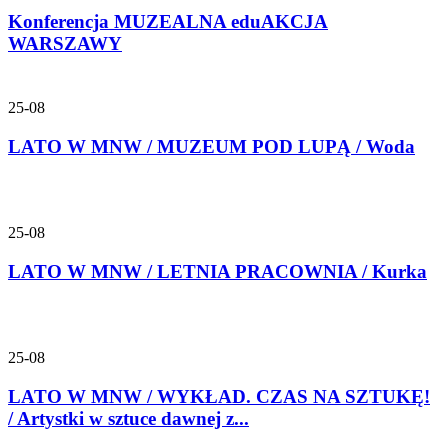
Konferencja MUZEALNA eduAKCJA
WARSZAWY
25-08
LATO W MNW / MUZEUM POD LUPĄ / Woda
25-08
LATO W MNW / LETNIA PRACOWNIA / Kurka
25-08
LATO W MNW / WYKŁAD. CZAS NA SZTUKĘ!
/ Artystki w sztuce dawnej z...