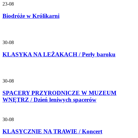
23-08
Biodróże w Królikarni
30-08
KLASYKA NA LEŻAKACH / Perły baroku
30-08
SPACERY PRZYRODNICZE W MUZEUM
WNĘTRZ / Dzień leniwych spacerów
30-08
KLASYCZNIE NA TRAWIE / Koncert