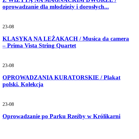
oprowadzanie dla młodzieży i dorosłych...
23-08
KLASYKA NA LEŻAKACH / Musica da camera
– Prima Vista String Quartet
23-08
OPROWADZANIA KURATORSKIE / Plakat
polski. Kolekcja
23-08
Oprowadzanie po Parku Rzeźby w Królikarni