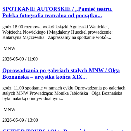
SPOTKANIE AUTORSKIE / „Pamięć teatru.
Polska fotografia teatralna od początku...
godz.18.00 rozmowa wokół książki Agnieszki Wanickiej,
Wojciecha Nowickiego i Magdaleny Hueckel prowadzenie:
Katarzyna Mączewska Zapraszamy na spotkanie wokół...
MNW
2026-05-09 / 11:00
Oprowadzania po galeriach stałych MNW / Olga
Boznańska – artystka końca XIX...
godz. 11.00 spotkanie w ramach cyklu Oprowadzania po galeriach
stałych MNW Prowadząca: Monika Jabłońska Olga Boznańska
była malarką o indywidualnym...
MNW
2026-05-09 / 13:00