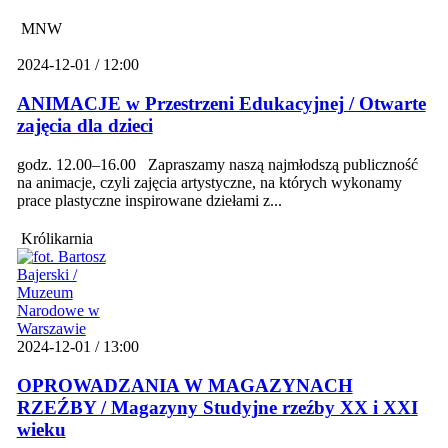
MNW
2024-12-01 / 12:00
ANIMACJE w Przestrzeni Edukacyjnej / Otwarte
zajęcia dla dzieci
godz. 12.00–16.00 Zapraszamy naszą najmłodszą publiczność
na animacje, czyli zajęcia artystyczne, na których wykonamy
prace plastyczne inspirowane dziełami z...
Królikarnia
2024-12-01 / 13:00
OPROWADZANIA W MAGAZYNACH
RZEŹBY / Magazyny Studyjne rzeźby XX i XXI
wieku