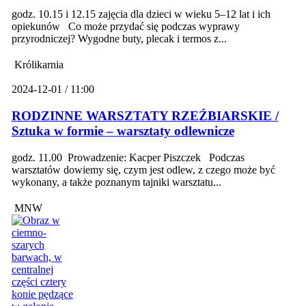
godz. 10.15 i 12.15 zajęcia dla dzieci w wieku 5–12 lat i ich
opiekunów Co może przydać się podczas wyprawy
przyrodniczej? Wygodne buty, plecak i termos z...
Królikarnia
2024-12-01 / 11:00
RODZINNE WARSZTATY RZEŹBIARSKIE /
Sztuka w formie – warsztaty odlewnicze
godz. 11.00 Prowadzenie: Kacper Piszczek Podczas
warsztatów dowiemy się, czym jest odlew, z czego może być
wykonany, a także poznanym tajniki warsztatu...
MNW