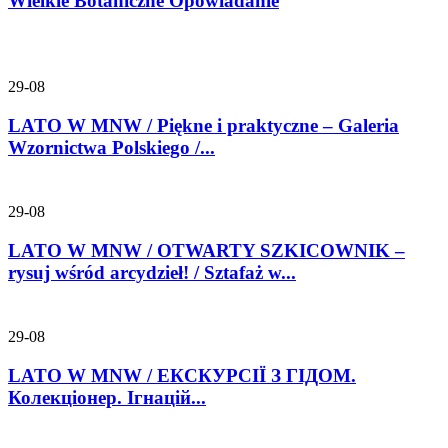
Wielkie Botaniczne Opowiadanie
29-08
LATO W MNW / Piękne i praktyczne – Galeria
Wzornictwa Polskiego /...
29-08
LATO W MNW / OTWARTY SZKICOWNIK –
rysuj wśród arcydzieł! / Sztafaż w...
29-08
LATO W MNW / ЕКСКУРСІЇ З ГІДОМ.
Колекціонер. Ігнацій...