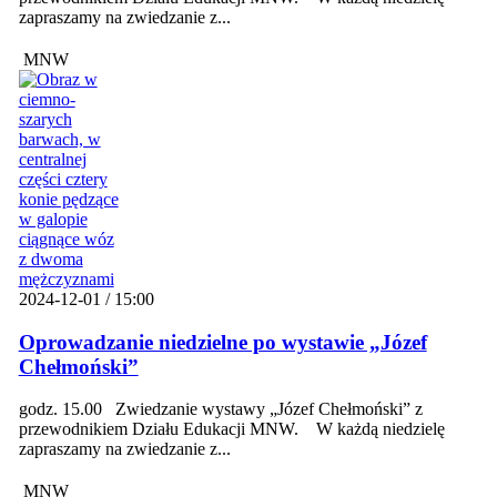
zapraszamy na zwiedzanie z...
MNW
2024-12-01 / 15:00
Oprowadzanie niedzielne po wystawie „Józef
Chełmoński”
godz. 15.00 Zwiedzanie wystawy „Józef Chełmoński” z
przewodnikiem Działu Edukacji MNW. W każdą niedzielę
zapraszamy na zwiedzanie z...
MNW