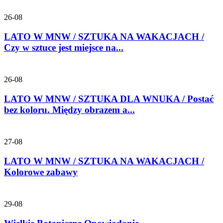
26-08
LATO W MNW / SZTUKA NA WAKACJACH /
Czy w sztuce jest miejsce na...
26-08
LATO W MNW / SZTUKA DLA WNUKA / Postać
bez koloru. Między obrazem a...
27-08
LATO W MNW / SZTUKA NA WAKACJACH /
Kolorowe zabawy
29-08