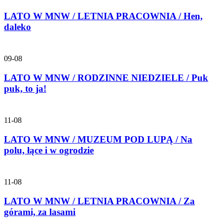
LATO W MNW / LETNIA PRACOWNIA / Hen,
daleko
09-08
LATO W MNW / RODZINNE NIEDZIELE / Puk
puk, to ja!
11-08
LATO W MNW / MUZEUM POD LUPĄ / Na
polu, łące i w ogrodzie
11-08
LATO W MNW / LETNIA PRACOWNIA / Za
górami, za lasami