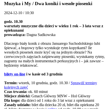
Muzyka i My / Dwa koniki i wesołe piosenki
2024-12-10 / 10:30
godz. 10.30
warsztaty muzyczne dla dzieci w wieku 1 rok – 3 lata wraz z
opiekunami
prowadząca:
Dagna Sadkowska
Dlaczego biały konik z obrazu Januarego Suchodolskiego lubi
śpiewać, a brązowy tylko wystukuje rytm kopytkami? Ile
wesołych piosenek może kryć się na jednym obrazie? Na
czerwcowych zajęciach zaśpiewamy piosenki, wystukamy rytmy,
zagramy na małych instrumentach perkusyjnych i – jak zawsze –
będziemy relaksować.
bilety on-line
i w kasie od 3 grudnia
Termin:
wtorek, 10 grudnia, godz. 10.30 /
Sprawdź terminy
kolejnych zajęć
Czas trwania:
ok. 60 minut
Miejsce zbiórki:
Gmach Główny MNW – Hol Główny
Dla kogo:
dla dzieci od 1 roku do 3 lat wraz z opiekunami
Zasady udziału:
bilet dla dziecka 20 zł, bilet dla opiekuna 20