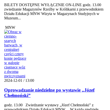
BILETY DOSTĘPNE WYŁĄCZNIE ON-LINE godz. 13.00
zwiedzanie Magazynów Rzeźby w Królikarni z przewodnikiem
Działu Edukacji MNW Wizyta w Magazynach Studyjnych w
Muzeum...
MNW
2024-12-01 / 13:00
Oprowadzanie niedzielne po wystawie „Józef
Chełmoński”
godz. 13.00 Zwiedzanie wystawy „Józef Chełmoński” z
przewodnikiem Działu Edukacji MNW. W każdą niedzielę