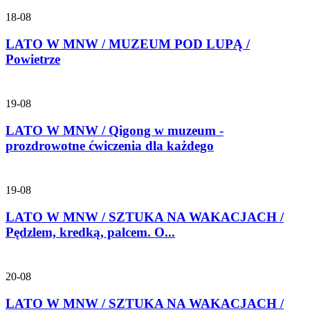
18-08
LATO W MNW / MUZEUM POD LUPĄ /
Powietrze
19-08
LATO W MNW / Qigong w muzeum -
prozdrowotne ćwiczenia dla każdego
19-08
LATO W MNW / SZTUKA NA WAKACJACH /
Pędzlem, kredką, palcem. O...
20-08
LATO W MNW / SZTUKA NA WAKACJACH /