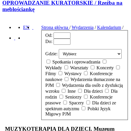
OPROWADZANIE KURATORSKIE / Rzeźba na
meblościankę
EN
Strona główna
/
Wydarzenia
/
Kalendarium
/
Od:
Do:
Gdzie:
Spotkania i oprowadzania
Wykłady
Warsztaty
Koncerty
Filmy
Wystawy
Konferencje
naukowe
Wydarzenia tłumaczone na
PJM
Wydarzenia dla osób z dysfukcją
wzroku
Inne
Dla dzieci
Dla
rodzin
Seniorzy
Konferencje
prasowe
Spacery
Dla dzieci ze
spektrum autyzmu
Polski Język
Migowy PJM
MUZYKOTERAPIA DLA DZIECI. Muzeum