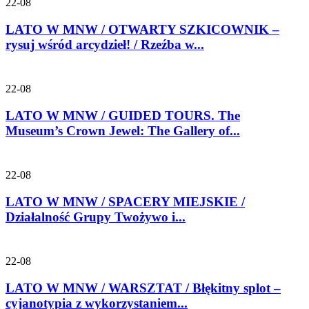
22-08
LATO W MNW / OTWARTY SZKICOWNIK –
rysuj wśród arcydzieł! / Rzeźba w...
22-08
LATO W MNW / GUIDED TOURS. The
Museum’s Crown Jewel: The Gallery of...
22-08
LATO W MNW / SPACERY MIEJSKIE /
Działalność Grupy Twożywo i...
22-08
LATO W MNW / WARSZTAT / Błękitny splot –
cyjanotypia z wykorzystaniem...