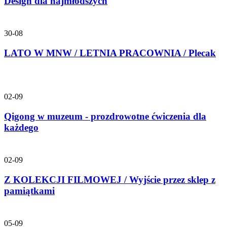
Design dla najmłodszych
30-08
LATO W MNW / LETNIA PRACOWNIA / Plecak
02-09
Qigong w muzeum - prozdrowotne ćwiczenia dla
każdego
02-09
Z KOLEKCJI FILMOWEJ / Wyjście przez sklep z
pamiątkami
05-09