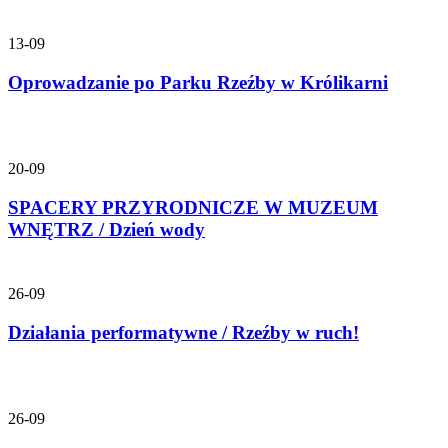
13-09
Oprowadzanie po Parku Rzeźby w Królikarni
20-09
SPACERY PRZYRODNICZE W MUZEUM
WNĘTRZ / Dzień wody
26-09
Działania performatywne / Rzeźby w ruch!
26-09