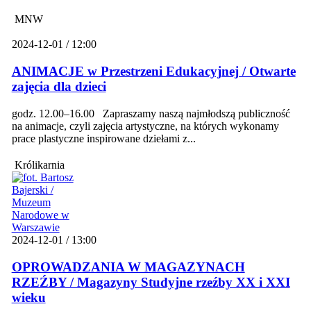
MNW
2024-12-01 / 12:00
ANIMACJE w Przestrzeni Edukacyjnej / Otwarte
zajęcia dla dzieci
godz. 12.00–16.00 Zapraszamy naszą najmłodszą publiczność
na animacje, czyli zajęcia artystyczne, na których wykonamy
prace plastyczne inspirowane dziełami z...
Królikarnia
2024-12-01 / 13:00
OPROWADZANIA W MAGAZYNACH
RZEŹBY / Magazyny Studyjne rzeźby XX i XXI
wieku