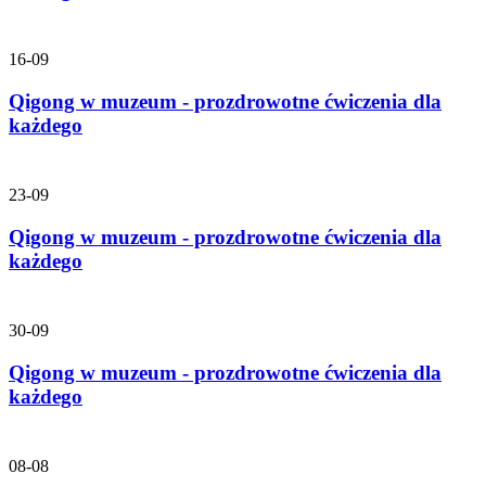
16-09
Qigong w muzeum - prozdrowotne ćwiczenia dla
każdego
23-09
Qigong w muzeum - prozdrowotne ćwiczenia dla
każdego
30-09
Qigong w muzeum - prozdrowotne ćwiczenia dla
każdego
08-08