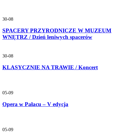
30-08
SPACERY PRZYRODNICZE W MUZEUM
WNĘTRZ / Dzień leniwych spacerów
30-08
KLASYCZNIE NA TRAWIE / Koncert
05-09
Opera w Pałacu – V edycja
05-09