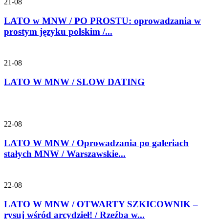
21-08
LATO w MNW / PO PROSTU: oprowadzania w
prostym języku polskim /...
21-08
LATO W MNW / SLOW DATING
22-08
LATO W MNW / Oprowadzania po galeriach
stałych MNW / Warszawskie...
22-08
LATO W MNW / OTWARTY SZKICOWNIK –
rysuj wśród arcydzieł! / Rzeźba w...