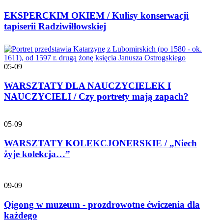
EKSPERCKIM OKIEM / Kulisy konserwacji
tapiserii Radziwiłłowskiej
05-09
WARSZTATY DLA NAUCZYCIELEK I
NAUCZYCIELI / Czy portrety mają zapach?
05-09
WARSZTATY KOLEKCJONERSKIE / „Niech
żyje kolekcja…”
09-09
Qigong w muzeum - prozdrowotne ćwiczenia dla
każdego