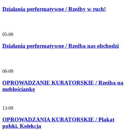
Działania performatywne / Rzeźby w ruch!
05-09
Działania performatywne / Rzeźba nas obchodzi
06-09
OPROWADZANIE KURATORSKIE / Rzeźba na
meblościankę
13-09
OPROWADZANIA KURATORSKIE / Plakat
polski. Kolekcja