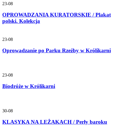
23-08
OPROWADZANIA KURATORSKIE / Plakat
polski. Kolekcja
23-08
Oprowadzanie po Parku Rzeźby w Królikarni
23-08
Biodróże w Królikarni
30-08
KLASYKA NA LEŻAKACH / Perły baroku