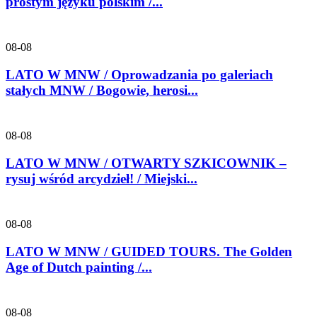
prostym języku polskim /...
08-08
LATO W MNW / Oprowadzania po galeriach
stałych MNW / Bogowie, herosi...
08-08
LATO W MNW / OTWARTY SZKICOWNIK –
rysuj wśród arcydzieł! / Miejski...
08-08
LATO W MNW / GUIDED TOURS. The Golden
Age of Dutch painting /...
08-08