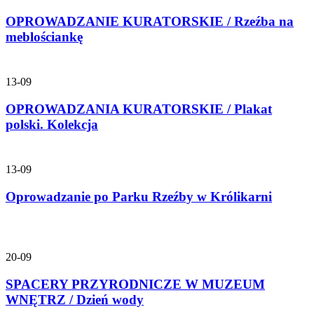
OPROWADZANIE KURATORSKIE / Rzeźba na
meblościankę
13-09
OPROWADZANIA KURATORSKIE / Plakat
polski. Kolekcja
13-09
Oprowadzanie po Parku Rzeźby w Królikarni
20-09
SPACERY PRZYRODNICZE W MUZEUM
WNĘTRZ / Dzień wody