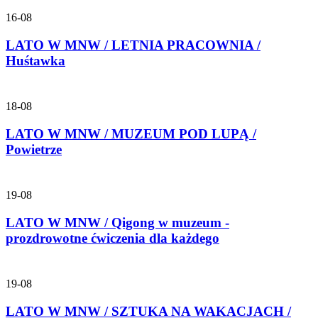
16-08
LATO W MNW / LETNIA PRACOWNIA /
Huśtawka
18-08
LATO W MNW / MUZEUM POD LUPĄ /
Powietrze
19-08
LATO W MNW / Qigong w muzeum -
prozdrowotne ćwiczenia dla każdego
19-08
LATO W MNW / SZTUKA NA WAKACJACH /