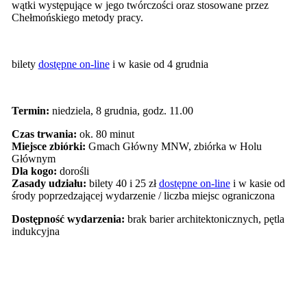
wątki występujące w jego twórczości oraz stosowane przez
Chełmońskiego metody pracy.
bilety
dostępne on-line
i w kasie od 4 grudnia
Termin:
niedziela, 8 grudnia, godz. 11.00
Czas trwania:
ok. 80 minut
Miejsce zbiórki:
Gmach Główny MNW, zbiórka w Holu
Głównym
Dla kogo:
dorośli
Zasady udziału:
bilety 40 i 25 zł
dostępne on-line
i w kasie od
środy poprzedzającej wydarzenie / liczba miejsc ograniczona
Dostępność wydarzenia:
brak barier architektonicznych, pętla
indukcyjna