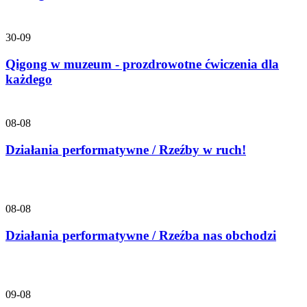
30-09
Qigong w muzeum - prozdrowotne ćwiczenia dla
każdego
08-08
Działania performatywne / Rzeźby w ruch!
08-08
Działania performatywne / Rzeźba nas obchodzi
09-08