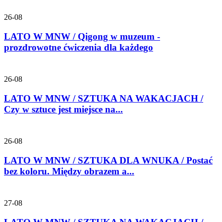
26-08
LATO W MNW / Qigong w muzeum -
prozdrowotne ćwiczenia dla każdego
26-08
LATO W MNW / SZTUKA NA WAKACJACH /
Czy w sztuce jest miejsce na...
26-08
LATO W MNW / SZTUKA DLA WNUKA / Postać
bez koloru. Między obrazem a...
27-08