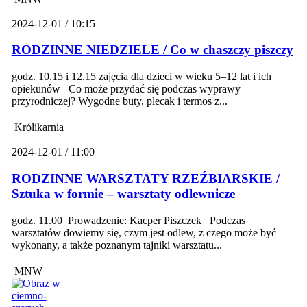
2024-12-01 / 10:15
RODZINNE NIEDZIELE / Co w chaszczy piszczy
godz. 10.15 i 12.15 zajęcia dla dzieci w wieku 5–12 lat i ich
opiekunów Co może przydać się podczas wyprawy
przyrodniczej? Wygodne buty, plecak i termos z...
Królikarnia
2024-12-01 / 11:00
RODZINNE WARSZTATY RZEŹBIARSKIE /
Sztuka w formie – warsztaty odlewnicze
godz. 11.00 Prowadzenie: Kacper Piszczek Podczas
warsztatów dowiemy się, czym jest odlew, z czego może być
wykonany, a także poznanym tajniki warsztatu...
MNW