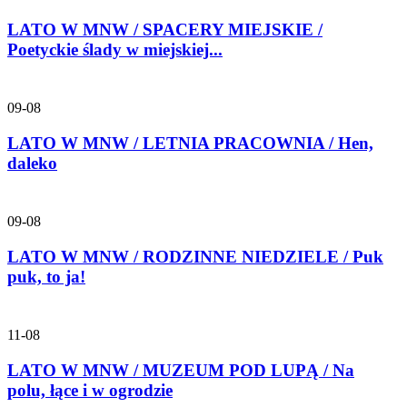
LATO W MNW / SPACERY MIEJSKIE /
Poetyckie ślady w miejskiej...
09-08
LATO W MNW / LETNIA PRACOWNIA / Hen,
daleko
09-08
LATO W MNW / RODZINNE NIEDZIELE / Puk
puk, to ja!
11-08
LATO W MNW / MUZEUM POD LUPĄ / Na
polu, łące i w ogrodzie