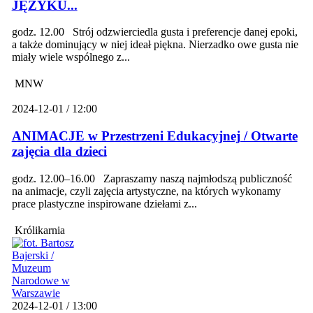
JĘZYKU...
godz. 12.00 Strój odzwierciedla gusta i preferencje danej epoki,
a także dominujący w niej ideał piękna. Nierzadko owe gusta nie
miały wiele wspólnego z...
MNW
2024-12-01 / 12:00
ANIMACJE w Przestrzeni Edukacyjnej / Otwarte
zajęcia dla dzieci
godz. 12.00–16.00 Zapraszamy naszą najmłodszą publiczność
na animacje, czyli zajęcia artystyczne, na których wykonamy
prace plastyczne inspirowane dziełami z...
Królikarnia
2024-12-01 / 13:00