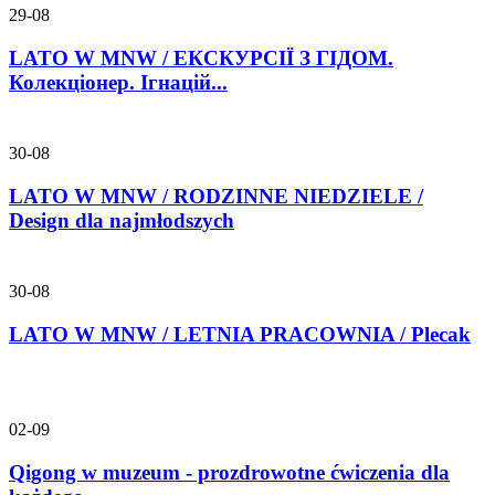
29-08
LATO W MNW / ЕКСКУРСІЇ З ГІДОМ.
Колекціонер. Ігнацій...
30-08
LATO W MNW / RODZINNE NIEDZIELE /
Design dla najmłodszych
30-08
LATO W MNW / LETNIA PRACOWNIA / Plecak
02-09
Qigong w muzeum - prozdrowotne ćwiczenia dla