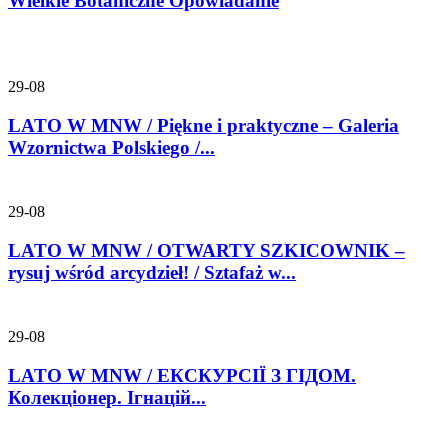
Wielkie Botaniczne Opowiadanie
29-08
LATO W MNW / Piękne i praktyczne – Galeria
Wzornictwa Polskiego /...
29-08
LATO W MNW / OTWARTY SZKICOWNIK –
rysuj wśród arcydzieł! / Sztafaż w...
29-08
LATO W MNW / ЕКСКУРСІЇ З ГІДОМ.
Колекціонер. Ігнацій...