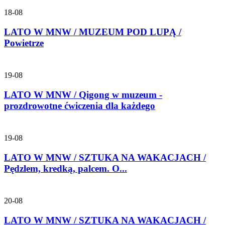
18-08
LATO W MNW / MUZEUM POD LUPĄ /
Powietrze
19-08
LATO W MNW / Qigong w muzeum -
prozdrowotne ćwiczenia dla każdego
19-08
LATO W MNW / SZTUKA NA WAKACJACH /
Pędzlem, kredką, palcem. O...
20-08
LATO W MNW / SZTUKA NA WAKACJACH /