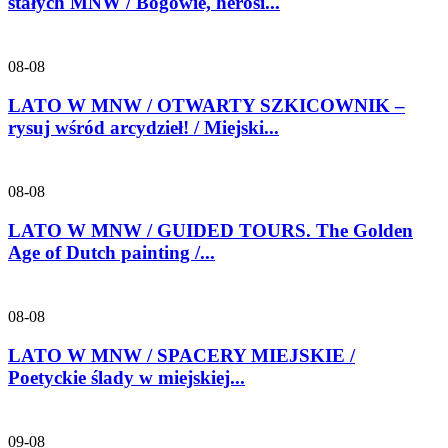
stałych MNW / Bogowie, herosi...
08-08
LATO W MNW / OTWARTY SZKICOWNIK –
rysuj wśród arcydzieł! / Miejski...
08-08
LATO W MNW / GUIDED TOURS. The Golden
Age of Dutch painting /...
08-08
LATO W MNW / SPACERY MIEJSKIE /
Poetyckie ślady w miejskiej...
09-08