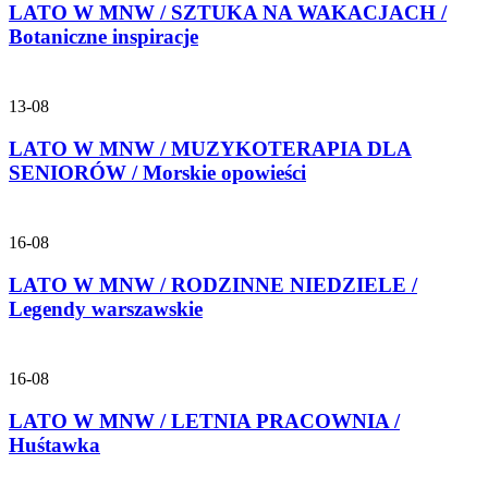
LATO W MNW / SZTUKA NA WAKACJACH /
Botaniczne inspiracje
13-08
LATO W MNW / MUZYKOTERAPIA DLA
SENIORÓW / Morskie opowieści
16-08
LATO W MNW / RODZINNE NIEDZIELE /
Legendy warszawskie
16-08
LATO W MNW / LETNIA PRACOWNIA /
Huśtawka