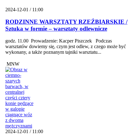
2024-12-01 / 11:00
RODZINNE WARSZTATY RZEŹBIARSKIE /
Sztuka w formie – warsztaty odlewnicze
godz. 11.00 Prowadzenie: Kacper Piszczek Podczas
warsztatów dowiemy się, czym jest odlew, z czego może być
wykonany, a także poznanym tajniki warsztatu...
MNW
2024-12-01 / 11:00