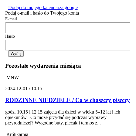
Dodaj do mojego kalendarza google
Podaj e-mail i hasło do Twojego konta
E-mail
Hasło
Pozostałe wydarzenia miesiąca
MNW
2024-12-01 / 10:15
RODZINNE NIEDZIELE / Co w chaszczy piszczy
godz. 10.15 i 12.15 zajęcia dla dzieci w wieku 5–12 lat i ich
opiekunów Co może przydać się podczas wyprawy
przyrodniczej? Wygodne buty, plecak i termos z...
Królikarnia