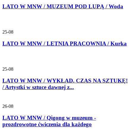
LATO W MNW / MUZEUM POD LUPĄ / Woda
25-08
LATO W MNW / LETNIA PRACOWNIA / Kurka
25-08
LATO W MNW / WYKŁAD. CZAS NA SZTUKĘ!
/ Artystki w sztuce dawnej z...
26-08
LATO W MNW / Qigong w muzeum -
prozdrowotne ćwiczenia dla każdego