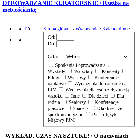
OPROWADZANIE KURATORSKIE / Rzeźba na
meblościankę
EN
Strona główna
/
Wydarzenia
/
Kalendarium
/
Od:
Do:
Gdzie:
Spotkania i oprowadzania
Wykłady
Warsztaty
Koncerty
Filmy
Wystawy
Konferencje
naukowe
Wydarzenia tłumaczone na
PJM
Wydarzenia dla osób z dysfukcją
wzroku
Inne
Dla dzieci
Dla
rodzin
Seniorzy
Konferencje
prasowe
Spacery
Dla dzieci ze
spektrum autyzmu
Polski Język
Migowy PJM
WYKŁAD. CZAS NA SZTUKĘ! / O naczyniach