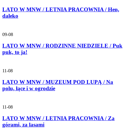
LATO W MNW / LETNIA PRACOWNIA / Hen,
daleko
09-08
LATO W MNW / RODZINNE NIEDZIELE / Puk
puk, to ja!
11-08
LATO W MNW / MUZEUM POD LUPĄ / Na
polu, łące i w ogrodzie
11-08
LATO W MNW / LETNIA PRACOWNIA / Za
górami, za lasami