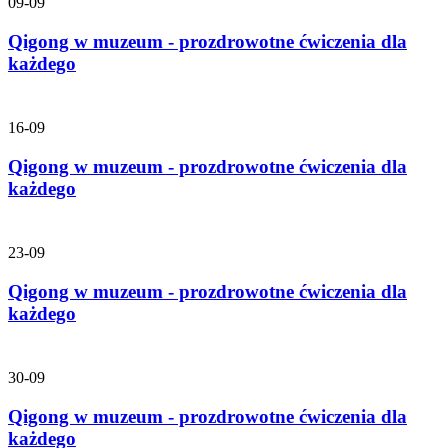
09-09
Qigong w muzeum - prozdrowotne ćwiczenia dla
każdego
16-09
Qigong w muzeum - prozdrowotne ćwiczenia dla
każdego
23-09
Qigong w muzeum - prozdrowotne ćwiczenia dla
każdego
30-09
Qigong w muzeum - prozdrowotne ćwiczenia dla
każdego