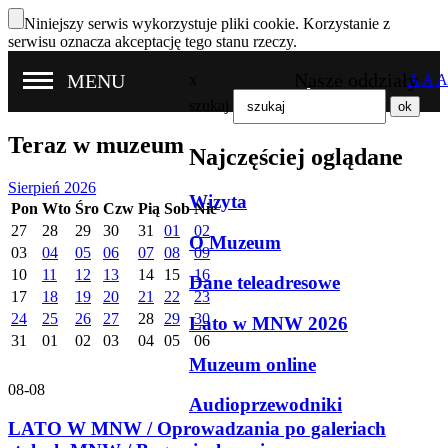
Niniejszy serwis wykorzystuje pliki cookie. Korzystanie z
serwisu oznacza akceptację tego stanu rzeczy.
Nasze oddziały
MENU
x
A
A
A
szukaj
Teraz w muzeum
Najczęściej oglądane
Sierpień 2026
Wizyta
Pon
Wto
Śro
Czw
Pią
Sob
Nie
27
28
29
30
31
01
02
O Muzeum
03
04
05
06
07
08
09
10
11
12
13
14
15
16
Dane teleadresowe
17
18
19
20
21
22
23
24
25
26
27
28
29
30
Lato w MNW 2026
31
01
02
03
04
05
06
Muzeum online
08-08
Audioprzewodniki
LATO W MNW / Oprowadzania po galeriach