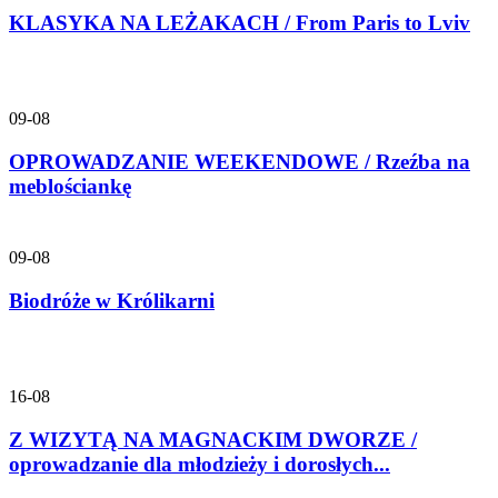
KLASYKA NA LEŻAKACH / From Paris to Lviv
09-08
OPROWADZANIE WEEKENDOWE / Rzeźba na
meblościankę
09-08
Biodróże w Królikarni
16-08
Z WIZYTĄ NA MAGNACKIM DWORZE /
oprowadzanie dla młodzieży i dorosłych...