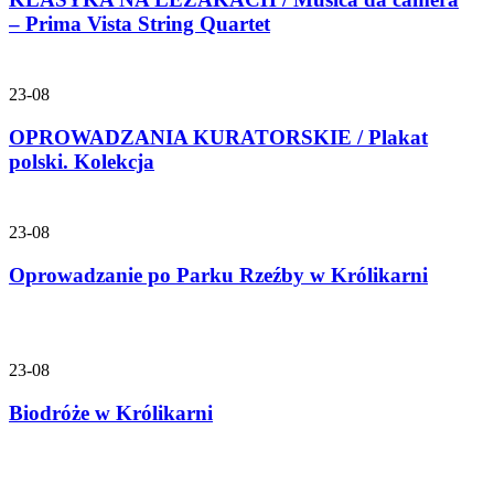
– Prima Vista String Quartet
23-08
OPROWADZANIA KURATORSKIE / Plakat
polski. Kolekcja
23-08
Oprowadzanie po Parku Rzeźby w Królikarni
23-08
Biodróże w Królikarni