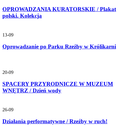
OPROWADZANIA KURATORSKIE / Plakat
polski. Kolekcja
13-09
Oprowadzanie po Parku Rzeźby w Królikarni
20-09
SPACERY PRZYRODNICZE W MUZEUM
WNĘTRZ / Dzień wody
26-09
Działania performatywne / Rzeźby w ruch!