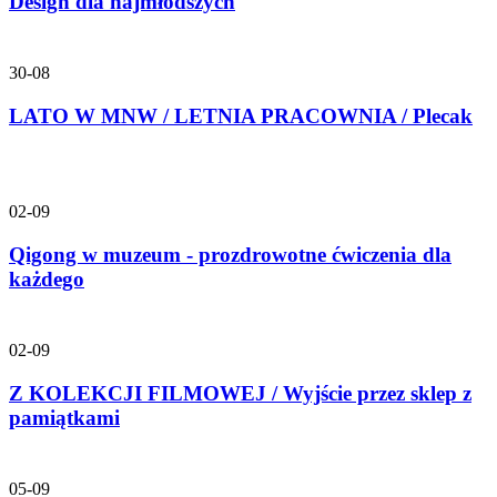
Design dla najmłodszych
30-08
LATO W MNW / LETNIA PRACOWNIA / Plecak
02-09
Qigong w muzeum - prozdrowotne ćwiczenia dla
każdego
02-09
Z KOLEKCJI FILMOWEJ / Wyjście przez sklep z
pamiątkami
05-09