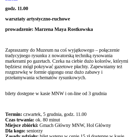
godz. 11.00
warsztaty artystyczno-ruchowe
prowadzenie: Marzena Maya Rostkowska
Zapraszamy do Muzeum na coś wyjątkowego – połączenie
tradycyjnego rysunku z nowatorską techniką rysowania
markerami po gazetach. Czeka na ciebie dużo kolorów, którymi
będziesz mógł pokrywać gazetowe płachty. Zapewniamy też
rozgrzewkę w formie qigongu oraz dużo zabawy i
przełamywania schematów rysunkowych.
bilety dostępne w kasie MNW i on-line od 3 grudnia
Termin:
czwartek, 5 grudnia, godz. 11.00
Czas trwania:
ok. 80 minut
Miejsce zbiórki:
Gmach Główny MNW, Hol Główny
Dla kogo:
seniorzy
Zasady udziału:
bilet wstępu w cenie 15 zł dostępne w kasie