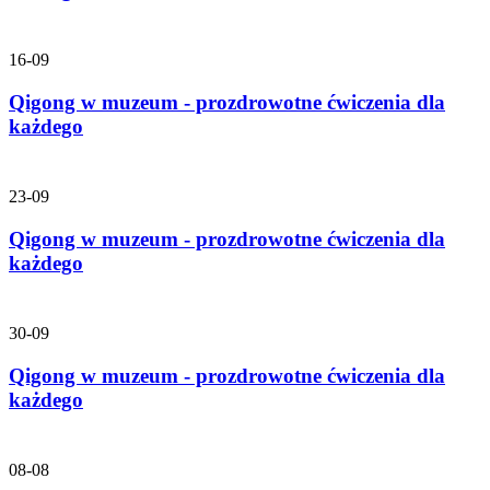
16-09
Qigong w muzeum - prozdrowotne ćwiczenia dla
każdego
23-09
Qigong w muzeum - prozdrowotne ćwiczenia dla
każdego
30-09
Qigong w muzeum - prozdrowotne ćwiczenia dla
każdego
08-08