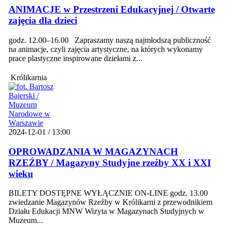
ANIMACJE w Przestrzeni Edukacyjnej / Otwarte
zajęcia dla dzieci
godz. 12.00–16.00 Zapraszamy naszą najmłodszą publiczność
na animacje, czyli zajęcia artystyczne, na których wykonamy
prace plastyczne inspirowane dziełami z...
Królikarnia
2024-12-01 / 13:00
OPROWADZANIA W MAGAZYNACH
RZEŹBY / Magazyny Studyjne rzeźby XX i XXI
wieku
BILETY DOSTĘPNE WYŁĄCZNIE ON-LINE godz. 13.00
zwiedzanie Magazynów Rzeźby w Królikarni z przewodnikiem
Działu Edukacji MNW Wizyta w Magazynach Studyjnych w
Muzeum...