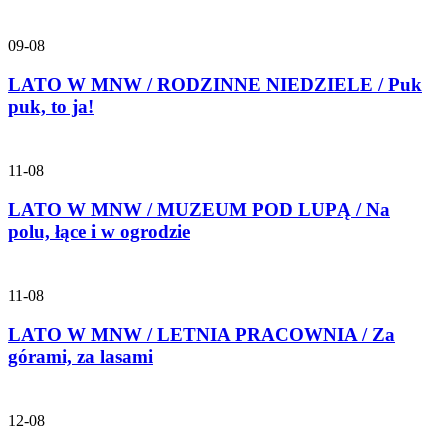
09-08
LATO W MNW / RODZINNE NIEDZIELE / Puk
puk, to ja!
11-08
LATO W MNW / MUZEUM POD LUPĄ / Na
polu, łące i w ogrodzie
11-08
LATO W MNW / LETNIA PRACOWNIA / Za
górami, za lasami
12-08