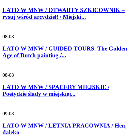
LATO W MNW / OTWARTY SZKICOWNIK –
rysuj wśród arcydzieł! / Miejski...
08-08
LATO W MNW / GUIDED TOURS. The Golden
Age of Dutch painting /...
08-08
LATO W MNW / SPACERY MIEJSKIE /
Poetyckie ślady w miejskiej...
09-08
LATO W MNW / LETNIA PRACOWNIA / Hen,
daleko