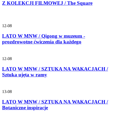
Z KOLEKCJI FILMOWEJ / The Square
12-08
LATO W MNW / Qigong w muzeum -
prozdrowotne ćwiczenia dla każdego
12-08
LATO W MNW / SZTUKA NA WAKACJACH /
Sztuka ujęta w ramy
13-08
LATO W MNW / SZTUKA NA WAKACJACH /
Botaniczne inspiracje