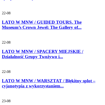
22-08
LATO W MNW / GUIDED TOURS. The
Museum’s Crown Jewel: The Gallery of...
22-08
LATO W MNW / SPACERY MIEJSKIE /
Działalność Grupy Twożywo i...
22-08
LATO W MNW / WARSZTAT / Błękitny splot –
cyjanotypia z wykorzystaniem...
23-08