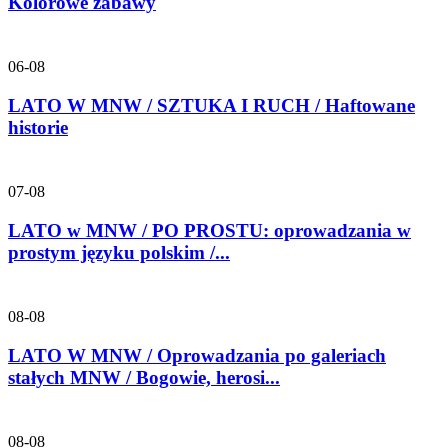
Kolorowe zabawy
06-08
LATO W MNW / SZTUKA I RUCH / Haftowane
historie
07-08
LATO w MNW / PO PROSTU: oprowadzania w
prostym języku polskim /...
08-08
LATO W MNW / Oprowadzania po galeriach
stałych MNW / Bogowie, herosi...
08-08