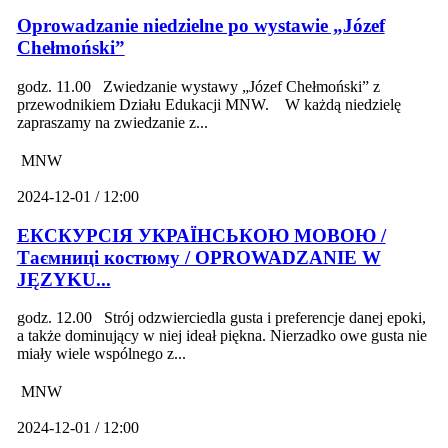
Oprowadzanie niedzielne po wystawie „Józef
Chełmoński”
godz. 11.00 Zwiedzanie wystawy „Józef Chełmoński” z
przewodnikiem Działu Edukacji MNW. W każdą niedzielę
zapraszamy na zwiedzanie z...
MNW
2024-12-01 / 12:00
ЕКСКУРСІЯ УКРАЇНСЬКОЮ МОВОЮ /
Таємниці костюму / OPROWADZANIE W
JĘZYKU...
godz. 12.00 Strój odzwierciedla gusta i preferencje danej epoki,
a także dominujący w niej ideał piękna. Nierzadko owe gusta nie
miały wiele wspólnego z...
MNW
2024-12-01 / 12:00