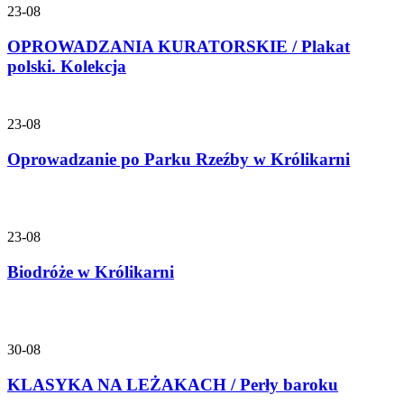
23-08
OPROWADZANIA KURATORSKIE / Plakat
polski. Kolekcja
23-08
Oprowadzanie po Parku Rzeźby w Królikarni
23-08
Biodróże w Królikarni
30-08
KLASYKA NA LEŻAKACH / Perły baroku