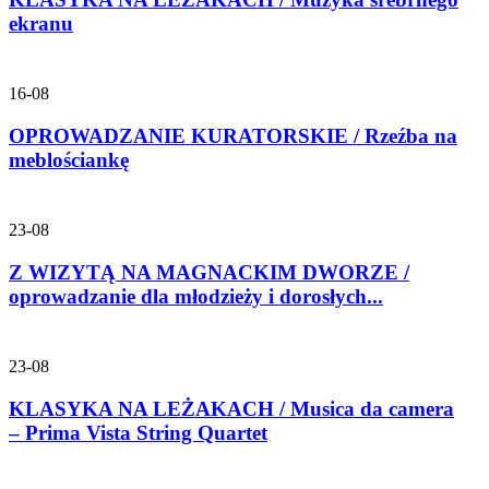
ekranu
16-08
OPROWADZANIE KURATORSKIE / Rzeźba na
meblościankę
23-08
Z WIZYTĄ NA MAGNACKIM DWORZE /
oprowadzanie dla młodzieży i dorosłych...
23-08
KLASYKA NA LEŻAKACH / Musica da camera
– Prima Vista String Quartet