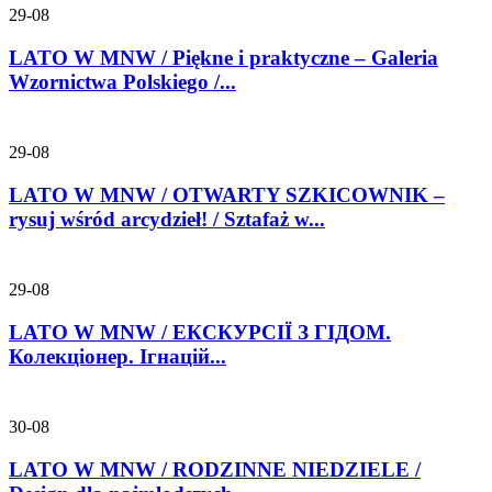
29-08
LATO W MNW / Piękne i praktyczne – Galeria
Wzornictwa Polskiego /...
29-08
LATO W MNW / OTWARTY SZKICOWNIK –
rysuj wśród arcydzieł! / Sztafaż w...
29-08
LATO W MNW / ЕКСКУРСІЇ З ГІДОМ.
Колекціонер. Ігнацій...
30-08
LATO W MNW / RODZINNE NIEDZIELE /