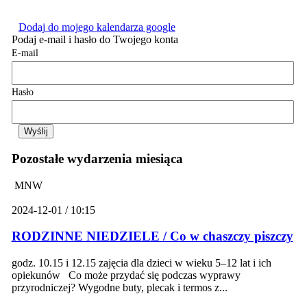
Dodaj do mojego kalendarza google
Podaj e-mail i hasło do Twojego konta
E-mail
Hasło
Pozostałe wydarzenia miesiąca
MNW
2024-12-01 / 10:15
RODZINNE NIEDZIELE / Co w chaszczy piszczy
godz. 10.15 i 12.15 zajęcia dla dzieci w wieku 5–12 lat i ich
opiekunów Co może przydać się podczas wyprawy
przyrodniczej? Wygodne buty, plecak i termos z...