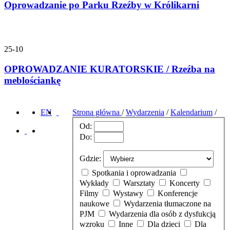
Oprowadzanie po Parku Rzeźby w Królikarni
25-10
OPROWADZANIE KURATORSKIE / Rzeźba na
meblościankę
EN
Strona główna
/
Wydarzenia
/
Kalendarium
/
Od:
Do:
Gdzie:
Spotkania i oprowadzania
Wykłady
Warsztaty
Koncerty
Filmy
Wystawy
Konferencje
naukowe
Wydarzenia tłumaczone na
PJM
Wydarzenia dla osób z dysfukcją
wzroku
Inne
Dla dzieci
Dla