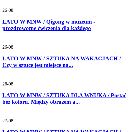
26-08
LATO W MNW / Qigong w muzeum -
prozdrowotne ćwiczenia dla każdego
26-08
LATO W MNW / SZTUKA NA WAKACJACH /
Czy w sztuce jest miejsce na...
26-08
LATO W MNW / SZTUKA DLA WNUKA / Postać
bez koloru. Między obrazem a...
27-08