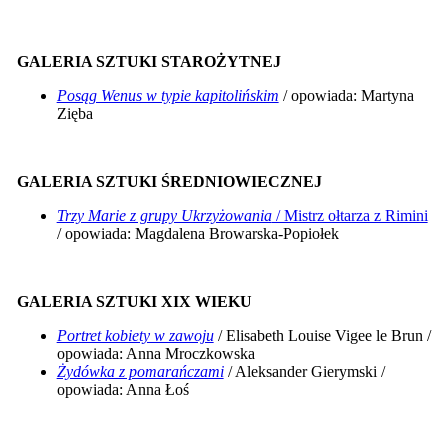
GALERIA SZTUKI STAROŻYTNEJ
Posąg Wenus w typie kapitolińskim
/ opowiada: Martyna
Zięba
GALERIA SZTUKI ŚREDNIOWIECZNEJ
Trzy Marie z grupy Ukrzyżowania
/ Mistrz ołtarza z Rimini
/ opowiada: Magdalena Browarska-Popiołek
GALERIA SZTUKI XIX WIEKU
Portret kobiety w zawoju
/ Elisabeth Louise Vigee le Brun /
opowiada: Anna Mroczkowska
Żydówka z pomarańczami
/ Aleksander Gierymski /
opowiada: Anna Łoś