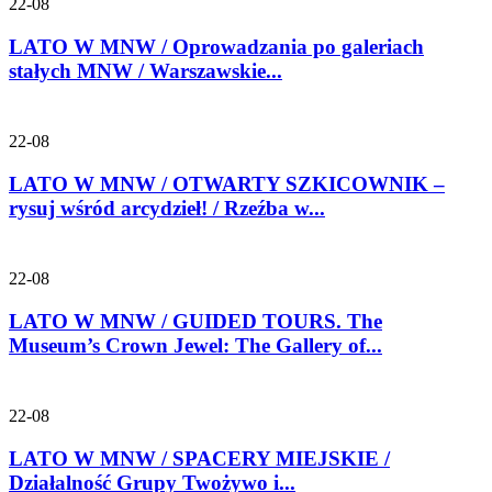
22-08
LATO W MNW / Oprowadzania po galeriach
stałych MNW / Warszawskie...
22-08
LATO W MNW / OTWARTY SZKICOWNIK –
rysuj wśród arcydzieł! / Rzeźba w...
22-08
LATO W MNW / GUIDED TOURS. The
Museum’s Crown Jewel: The Gallery of...
22-08
LATO W MNW / SPACERY MIEJSKIE /
Działalność Grupy Twożywo i...