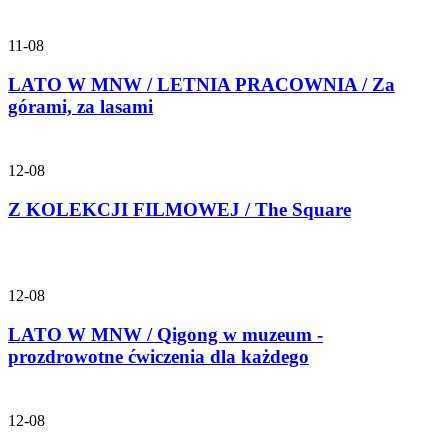
11-08
LATO W MNW / LETNIA PRACOWNIA / Za
górami, za lasami
12-08
Z KOLEKCJI FILMOWEJ / The Square
12-08
LATO W MNW / Qigong w muzeum -
prozdrowotne ćwiczenia dla każdego
12-08