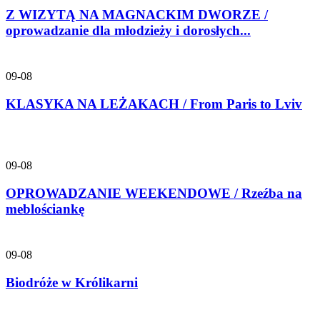
Z WIZYTĄ NA MAGNACKIM DWORZE /
oprowadzanie dla młodzieży i dorosłych...
09-08
KLASYKA NA LEŻAKACH / From Paris to Lviv
09-08
OPROWADZANIE WEEKENDOWE / Rzeźba na
meblościankę
09-08
Biodróże w Królikarni