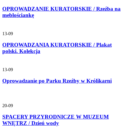
OPROWADZANIE KURATORSKIE / Rzeźba na
meblościankę
13-09
OPROWADZANIA KURATORSKIE / Plakat
polski. Kolekcja
13-09
Oprowadzanie po Parku Rzeźby w Królikarni
20-09
SPACERY PRZYRODNICZE W MUZEUM
WNĘTRZ / Dzień wody