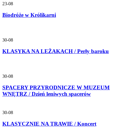
23-08
Biodróże w Królikarni
30-08
KLASYKA NA LEŻAKACH / Perły baroku
30-08
SPACERY PRZYRODNICZE W MUZEUM
WNĘTRZ / Dzień leniwych spacerów
30-08
KLASYCZNIE NA TRAWIE / Koncert