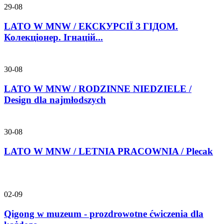
29-08
LATO W MNW / ЕКСКУРСІЇ З ГІДОМ.
Колекціонер. Ігнацій...
30-08
LATO W MNW / RODZINNE NIEDZIELE /
Design dla najmłodszych
30-08
LATO W MNW / LETNIA PRACOWNIA / Plecak
02-09
Qigong w muzeum - prozdrowotne ćwiczenia dla