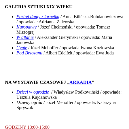
GALERIA SZTUKI XIX WIEKU
Portret damy z lornetką
/ Anna Bilińska-Bohdanowiczowa
/ opowiada: Adrianna Zalewska
Kuropatwy
/ Józef Chełmoński / opowiada: Tomasz
Miszograj
W altanie
/ Aleksander Gierymski / opowiada: Maria
Janowska
Cynie
/ Józef Mehoffer / opowiada Iwona Kozłowska
Pod Brzozami
/ Albert Edelfelt / opowiada: Ewa Juda
NA WYSTAWIE CZASOWEJ
„
ARKADIA
”
Dzieci w ogrodzie
/ Władysław Podkowiński / opowiada:
Urszula Kajdanowska
Dziwny ogród
/ Józef Mehoffer / opowiada: Katarzyna
Spryszak
GODZINY 13:00-15:00