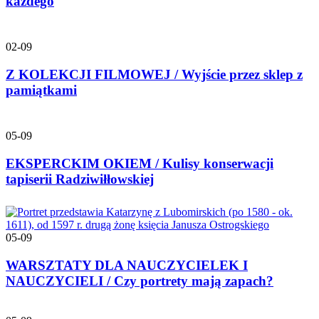
każdego
02-09
Z KOLEKCJI FILMOWEJ / Wyjście przez sklep z
pamiątkami
05-09
EKSPERCKIM OKIEM / Kulisy konserwacji
tapiserii Radziwiłłowskiej
05-09
WARSZTATY DLA NAUCZYCIELEK I
NAUCZYCIELI / Czy portrety mają zapach?