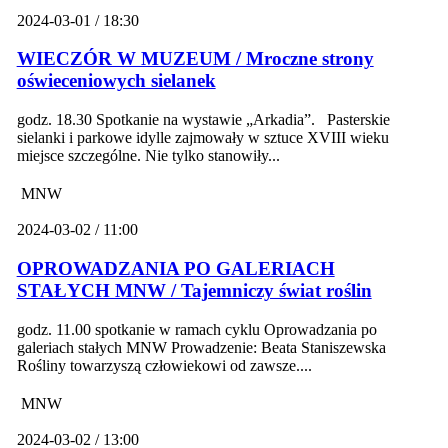
2024-03-01 / 18:30
WIECZÓR W MUZEUM / Mroczne strony
oświeceniowych sielanek
godz. 18.30 Spotkanie na wystawie „Arkadia”. Pasterskie
sielanki i parkowe idylle zajmowały w sztuce XVIII wieku
miejsce szczególne. Nie tylko stanowiły...
MNW
2024-03-02 / 11:00
OPROWADZANIA PO GALERIACH
STAŁYCH MNW / Tajemniczy świat roślin
godz. 11.00 spotkanie w ramach cyklu Oprowadzania po
galeriach stałych MNW Prowadzenie: Beata Staniszewska
Rośliny towarzyszą człowiekowi od zawsze....
MNW
2024-03-02 / 13:00