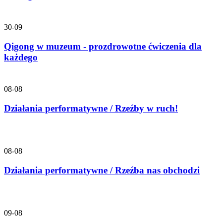
30-09
Qigong w muzeum - prozdrowotne ćwiczenia dla
każdego
08-08
Działania performatywne / Rzeźby w ruch!
08-08
Działania performatywne / Rzeźba nas obchodzi
09-08