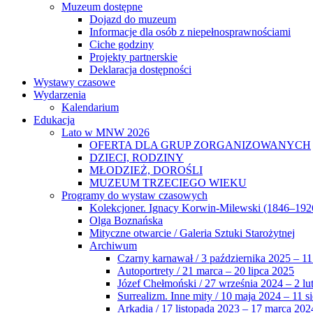
Muzeum dostępne
Dojazd do muzeum
Informacje dla osób z niepełnosprawnościami
Ciche godziny
Projekty partnerskie
Deklaracja dostępności
Wystawy czasowe
Wydarzenia
Kalendarium
Edukacja
Lato w MNW 2026
OFERTA DLA GRUP ZORGANIZOWANYCH
DZIECI, RODZINY
MŁODZIEŻ, DOROŚLI
MUZEUM TRZECIEGO WIEKU
Programy do wystaw czasowych
Kolekcjoner. Ignacy Korwin-Milewski (1846–192
Olga Boznańska
Mityczne otwarcie / Galeria Sztuki Starożytnej
Archiwum
Czarny karnawał / 3 października 2025 – 11
Autoportrety / 21 marca – 20 lipca 2025
Józef Chełmoński / 27 września 2024 – 2 lu
Surrealizm. Inne mity / 10 maja 2024 – 11 s
Arkadia / 17 listopada 2023 – 17 marca 202