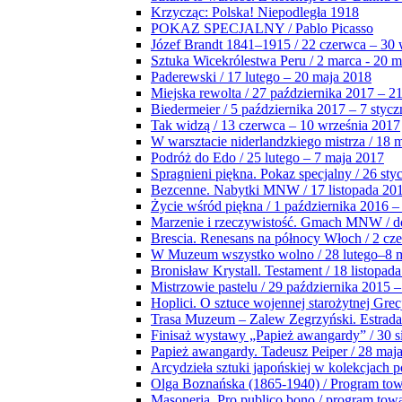
Krzycząc: Polska! Niepodległa 1918
POKAZ SPECJALNY / Pablo Picasso
Józef Brandt 1841–1915 / 22 czerwca – 30 
Sztuka Wicekrólestwa Peru / 2 marca - 20 
Paderewski / 17 lutego – 20 maja 2018
Miejska rewolta / 27 października 2017 – 2
Biedermeier / 5 października 2017 – 7 stycz
Tak widzą / 13 czerwca – 10 września 2017
W warsztacie niderlandzkiego mistrza / 18 
Podróż do Edo / 25 lutego – 7 maja 2017
Spragnieni piękna. Pokaz specjalny / 26 sty
Bezcenne. Nabytki MNW / 17 listopada 201
Życie wśród piękna / 1 października 2016 –
Marzenie i rzeczywistość. Gmach MNW / do
Brescia. Renesans na północy Włoch / 2 cz
W Muzeum wszystko wolno / 28 lutego–8 
Bronisław Krystall. Testament / 18 listopa
Mistrzowie pastelu / 29 października 2015 –
Hoplici. O sztuce wojennej starożytnej Grec
Trasa Muzeum – Zalew Zegrzyński. Estrada
Finisaż wystawy „Papież awangardy” / 30 s
Papież awangardy. Tadeusz Peiper / 28 maja
Arcydzieła sztuki japońskiej w kolekcjach p
Olga Boznańska (1865-1940) / Program to
Masoneria. Pro publico bono / program tow