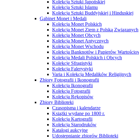
Kolekcja Sztuki Japońskiej
Kolekcja Sztuki Islamu
Kolekcja Sztuki Buddyjskiej i Hinduskiej
Gabinet Monet i Medali
Kolekcja Monet Polskich
Kolekcja Monet Ziem z Polską Związanych
Kolekcja Monet Obcych
Kolekcja Monet Antycznych
Kolekcja Monet Wschodu
Kolekcja Banknotów i Papierów Wartości
Kolekcja Medali Polskich i Obcych
Kolekcje Sfragistyki
Kolekcja Falerystyki
Varia i Kolekcja Medalików Religijnych
Zbiory Fotografii i Ikonografii
Kolekcja Ikonografii
Kolekcja Fotografii
Kolekcja Rękopisów
Zbiory Biblioteki
Czasopisma i kalendarze
Książki wydane po 1800 r.
Kolekcja Kartografii
Kolekcja Starodruków
Katalogi aukcyjne
Udostępnianie zbiorów Biblioteki