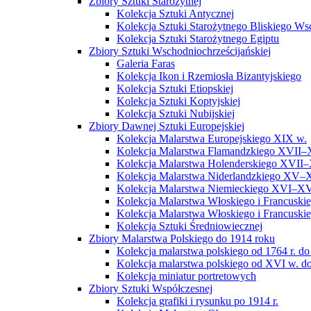
Zbiory Sztuki Starożytnej
Kolekcja Sztuki Antycznej
Kolekcja Sztuki Starożytnego Bliskiego W
Kolekcja Sztuki Starożytnego Egiptu
Zbiory Sztuki Wschodniochrześcijańskiej
Galeria Faras
Kolekcja Ikon i Rzemiosła Bizantyjskiego
Kolekcja Sztuki Etiopskiej
Kolekcja Sztuki Koptyjskiej
Kolekcja Sztuki Nubijskiej
Zbiory Dawnej Sztuki Europejskiej
Kolekcja Malarstwa Europejskiego XIX w.
Kolekcja Malarstwa Flamandzkiego XVII–
Kolekcja Malarstwa Holenderskiego XVII–
Kolekcja Malarstwa Niderlandzkiego XV–
Kolekcja Malarstwa Niemieckiego XVI–XV
Kolekcja Malarstwa Włoskiego i Francusk
Kolekcja Malarstwa Włoskiego i Francusk
Kolekcja Sztuki Średniowiecznej
Zbiory Malarstwa Polskiego do 1914 roku
Kolekcja malarstwa polskiego od 1764 r. do
Kolekcja malarstwa polskiego od XVI w. do
Kolekcja miniatur portretowych
Zbiory Sztuki Współczesnej
Kolekcja grafiki i rysunku po 1914 r.