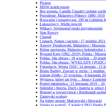
Picasso
MNW kolekcjonuje
Bez gorsetu. Camille Claudel i polskie rzeź
Przesilenie. Malarstwo Północy 1880–1910
Rozważni i romantyczni. 100 lat Gabinetu
Łukaszowcy. Wielki powrót
Witkacy. Sejsmograf epoki przyspieszenia
Stan Rzeczy
Chagall
Cranach. Natura i sacrum / 17 grudnia 2021
Xawery Dunikowski. Malarstwo / Muzeum 
Różne spojrzenia. Malarstwo holenderskie i
Ryszard Kaja (1962–2019). Polska / Muze
Polska. Siła obrazu / 18 września – 20 grud
Polska. Siła obrazu / WYKŁADY I POD
Fotorelacje. Wojna 1920 / 14 sierpnia - 15 l
Bruno Barbey. Zawsze w ruchu / 1 grudnia
Zatrute źródło / 25 września - 8 listopada 2
Wystawa, której nie było… Ignacy Łopieńs
Portret młodzieńca / 21 listopada 2019 – 20
Splendor i finezja. Duch i materia w sztuce 
Bruegel w towarzystwie i Rembrandt osobiś
Zamoyski ocalony
Na jednej strunie: Malczewski i Słowacki
Sztuka to wartość. Z kolekcji PKO Banku P