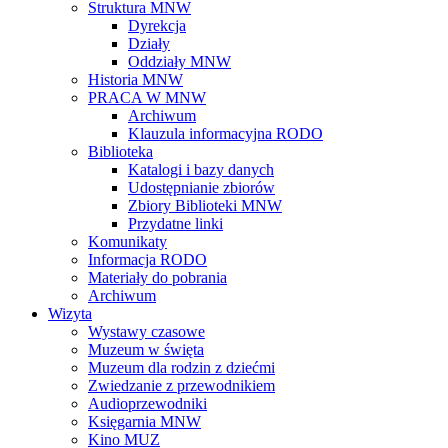
Struktura MNW
Dyrekcja
Działy
Oddziały MNW
Historia MNW
PRACA W MNW
Archiwum
Klauzula informacyjna RODO
Biblioteka
Katalogi i bazy danych
Udostępnianie zbiorów
Zbiory Biblioteki MNW
Przydatne linki
Komunikaty
Informacja RODO
Materiały do pobrania
Archiwum
Wizyta
Wystawy czasowe
Muzeum w święta
Muzeum dla rodzin z dziećmi
Zwiedzanie z przewodnikiem
Audioprzewodniki
Księgarnia MNW
Kino MUZ