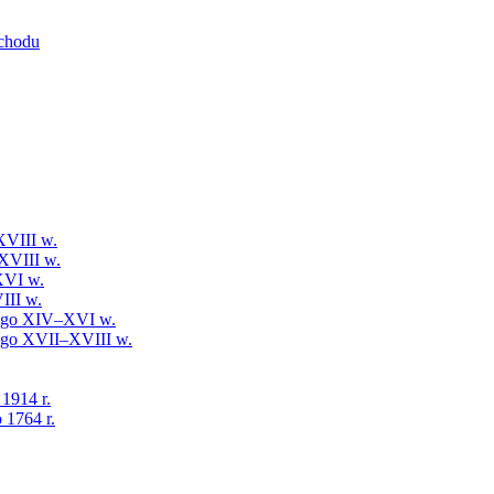
schodu
XVIII w.
XVIII w.
XVI w.
III w.
iego XIV–XVI w.
iego XVII–XVIII w.
 1914 r.
 1764 r.