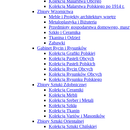
Kolekcja Malarstwa Obcego
Kolekcja Malarstwa Polskiego po 1914 r.
Zbiory Wzornictwa
Meble i Projekty architektury wnętrz
Metaloplastyka i Biżuteria
Przedmioty gospodarstwa domowego, maszy
Szkło i Ceramika
Tkanina i Odzież
Zabawki
Gabinet Rycin i Rysunków
Kolekcja Grafiki Polskiej
Kolekcja Pasteli Obcych
Kolekcja Pasteli Polskich
Kolekcja Rycin Obcych
Kolekcja Rysunków Obcych
Kolekcja Rysunku Polskiego
Zbiory Sztuki Zdobnicznej
Kolekcja Ceramiki
Kolekcja Mebli
Kolekcja Sreber i Metali
Kolekcja Szkła
Kolekcja Tkanin
Kolekcja Variów i Masoników
Zbiory Sztuki Orientalnej
Kolekcja Sztuki Chińskiej