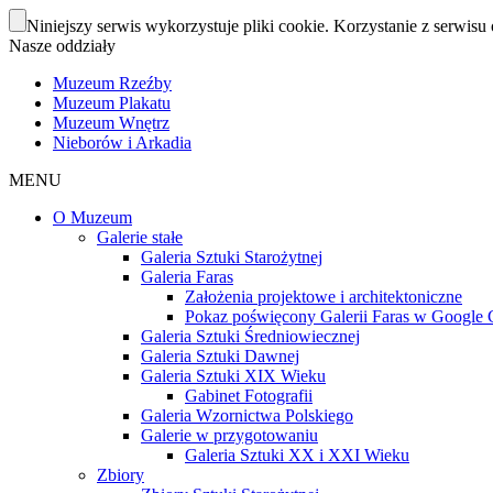
Niniejszy serwis wykorzystuje pliki cookie. Korzystanie z serwisu 
Nasze oddziały
Muzeum Rzeźby
Muzeum Plakatu
Muzeum Wnętrz
Nieborów i Arkadia
MENU
O Muzeum
Galerie stałe
Galeria Sztuki Starożytnej
Galeria Faras
Założenia projektowe i architektoniczne
Pokaz poświęcony Galerii Faras w Google Cu
Galeria Sztuki Średniowiecznej
Galeria Sztuki Dawnej
Galeria Sztuki XIX Wieku
Gabinet Fotografii
Galeria Wzornictwa Polskiego
Galerie w przygotowaniu
Galeria Sztuki XX i XXI Wieku
Zbiory