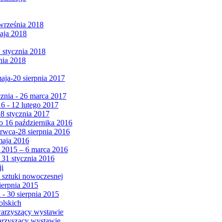
września 2018
maja 2018
1 stycznia 2018
nia 2018
maja-20 sierpnia 2017
cznia - 26 marca 2017
6 - 12 lutego 2017
 8 stycznia 2017
 16 października 2016
erwca-28 sierpnia 2016
maja 2016
da 2015 – 6 marca 2016
 31 stycznia 2016
ji
 sztuki nowoczesnej
ierpnia 2015
 - 30 sierpnia 2015
olskich
warzyszący wystawie
arzyszący wystawie