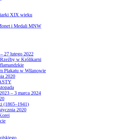
biarki XIX wieku
 Monet i Medali MNW
 – 27 lutego 2022
Rzeźby w Królikarni
 flamandzkie
um Plakatu w Wilanowie
nia 2020
CASTY
istopada
 2023 – 3 marca 2024
020
ki (1865–1941)
 stycznia 2020
Korei
cie
olskiego