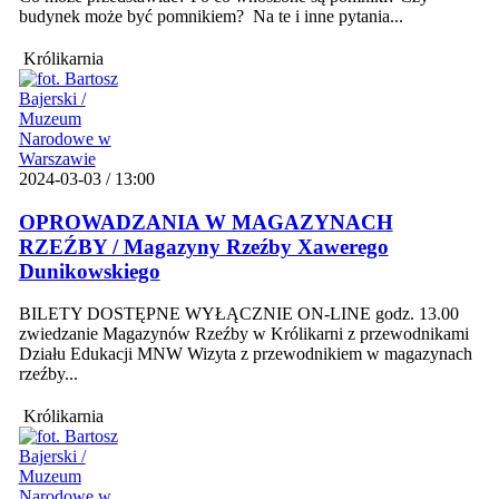
budynek może być pomnikiem? Na te i inne pytania...
Królikarnia
2024-03-03 / 13:00
OPROWADZANIA W MAGAZYNACH
RZEŹBY / Magazyny Rzeźby Xawerego
Dunikowskiego
BILETY DOSTĘPNE WYŁĄCZNIE ON-LINE godz. 13.00
zwiedzanie Magazynów Rzeźby w Królikarni z przewodnikami
Działu Edukacji MNW Wizyta z przewodnikiem w magazynach
rzeźby...
Królikarnia