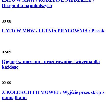
LATO W MNW / RODZINNE NIEDZIELE /
Design dla najmłodszych
30-08
LATO W MNW / LETNIA PRACOWNIA / Plecak
02-09
Qigong w muzeum - prozdrowotne ćwiczenia dla
każdego
02-09
Z KOLEKCJI FILMOWEJ / Wyjście przez sklep z
pamiątkami