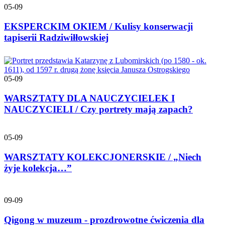
05-09
EKSPERCKIM OKIEM / Kulisy konserwacji
tapiserii Radziwiłłowskiej
05-09
WARSZTATY DLA NAUCZYCIELEK I
NAUCZYCIELI / Czy portrety mają zapach?
05-09
WARSZTATY KOLEKCJONERSKIE / „Niech
żyje kolekcja…”
09-09
Qigong w muzeum - prozdrowotne ćwiczenia dla