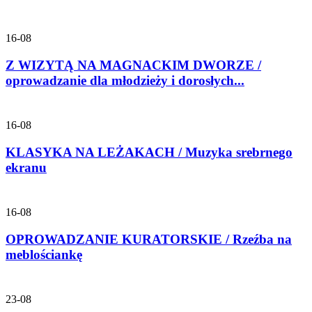
16-08
Z WIZYTĄ NA MAGNACKIM DWORZE /
oprowadzanie dla młodzieży i dorosłych...
16-08
KLASYKA NA LEŻAKACH / Muzyka srebrnego
ekranu
16-08
OPROWADZANIE KURATORSKIE / Rzeźba na
meblościankę
23-08