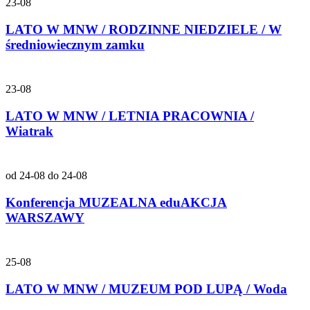
23-08
LATO W MNW / RODZINNE NIEDZIELE / W
średniowiecznym zamku
23-08
LATO W MNW / LETNIA PRACOWNIA /
Wiatrak
od 24-08 do 24-08
Konferencja MUZEALNA eduAKCJA
WARSZAWY
25-08
LATO W MNW / MUZEUM POD LUPĄ / Woda