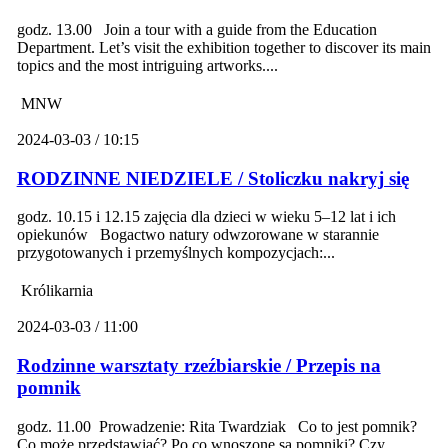
godz. 13.00 Join a tour with a guide from the Education
Department. Let’s visit the exhibition together to discover its main
topics and the most intriguing artworks....
MNW
2024-03-03 / 10:15
RODZINNE NIEDZIELE / Stoliczku nakryj się
godz. 10.15 i 12.15 zajęcia dla dzieci w wieku 5–12 lat i ich
opiekunów Bogactwo natury odwzorowane w starannie
przygotowanych i przemyślnych kompozycjach:...
Królikarnia
2024-03-03 / 11:00
Rodzinne warsztaty rzeźbiarskie / Przepis na
pomnik
godz. 11.00 Prowadzenie: Rita Twardziak Co to jest pomnik?
Co może przedstawiać? Po co wnoszone są pomniki? Czy