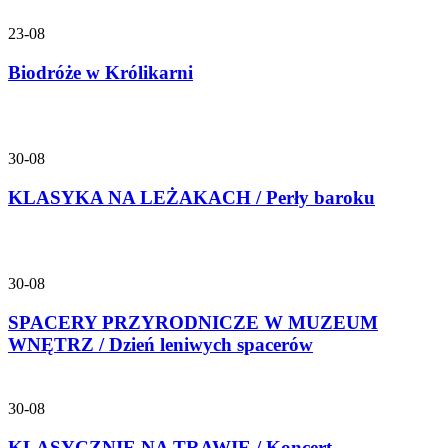
23-08
Biodróże w Królikarni
30-08
KLASYKA NA LEŻAKACH / Perły baroku
30-08
SPACERY PRZYRODNICZE W MUZEUM
WNĘTRZ / Dzień leniwych spacerów
30-08
KLASYCZNIE NA TRAWIE / Koncert