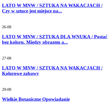
LATO W MNW / SZTUKA NA WAKACJACH /
Czy w sztuce jest miejsce na...
26-08
LATO W MNW / SZTUKA DLA WNUKA / Postać
bez koloru. Między obrazem a...
27-08
LATO W MNW / SZTUKA NA WAKACJACH /
Kolorowe zabawy
29-08
Wielkie Botaniczne Opowiadanie