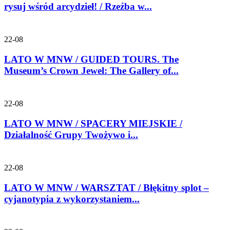
rysuj wśród arcydzieł! / Rzeźba w...
22-08
LATO W MNW / GUIDED TOURS. The
Museum’s Crown Jewel: The Gallery of...
22-08
LATO W MNW / SPACERY MIEJSKIE /
Działalność Grupy Twożywo i...
22-08
LATO W MNW / WARSZTAT / Błękitny splot –
cyjanotypia z wykorzystaniem...