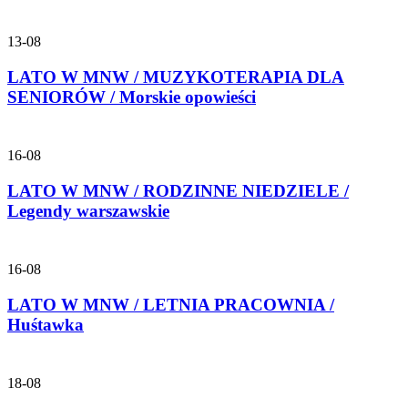
13-08
LATO W MNW / MUZYKOTERAPIA DLA
SENIORÓW / Morskie opowieści
16-08
LATO W MNW / RODZINNE NIEDZIELE /
Legendy warszawskie
16-08
LATO W MNW / LETNIA PRACOWNIA /
Huśtawka
18-08