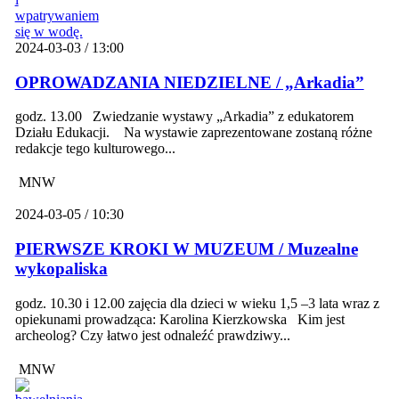
2024-03-03 / 13:00
OPROWADZANIA NIEDZIELNE / „Arkadia”
godz. 13.00 Zwiedzanie wystawy „Arkadia” z edukatorem
Działu Edukacji. Na wystawie zaprezentowane zostaną różne
redakcje tego kulturowego...
MNW
2024-03-05 / 10:30
PIERWSZE KROKI W MUZEUM / Muzealne
wykopaliska
godz. 10.30 i 12.00 zajęcia dla dzieci w wieku 1,5 –3 lata wraz z
opiekunami prowadząca: Karolina Kierzkowska Kim jest
archeolog? Czy łatwo jest odnaleźć prawdziwy...
MNW