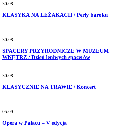
30-08
KLASYKA NA LEŻAKACH / Perły baroku
30-08
SPACERY PRZYRODNICZE W MUZEUM
WNĘTRZ / Dzień leniwych spacerów
30-08
KLASYCZNIE NA TRAWIE / Koncert
05-09
Opera w Pałacu – V edycja