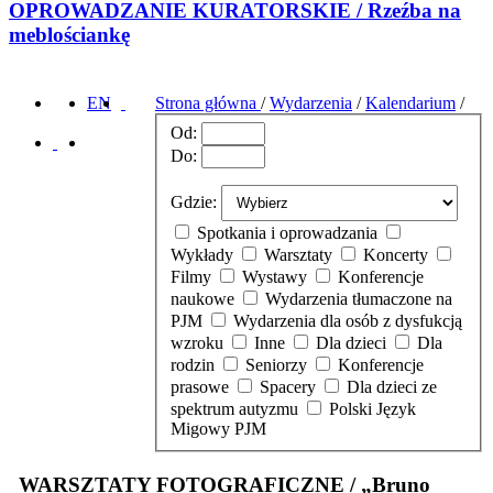
OPROWADZANIE KURATORSKIE / Rzeźba na
meblościankę
EN
Strona główna
/
Wydarzenia
/
Kalendarium
/
Od:
Do:
Gdzie:
Spotkania i oprowadzania
Wykłady
Warsztaty
Koncerty
Filmy
Wystawy
Konferencje
naukowe
Wydarzenia tłumaczone na
PJM
Wydarzenia dla osób z dysfukcją
wzroku
Inne
Dla dzieci
Dla
rodzin
Seniorzy
Konferencje
prasowe
Spacery
Dla dzieci ze
spektrum autyzmu
Polski Język
Migowy PJM
WARSZTATY FOTOGRAFICZNE / „Bruno