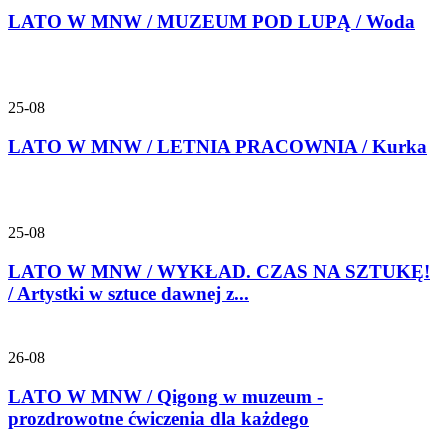
LATO W MNW / MUZEUM POD LUPĄ / Woda
25-08
LATO W MNW / LETNIA PRACOWNIA / Kurka
25-08
LATO W MNW / WYKŁAD. CZAS NA SZTUKĘ!
/ Artystki w sztuce dawnej z...
26-08
LATO W MNW / Qigong w muzeum -
prozdrowotne ćwiczenia dla każdego