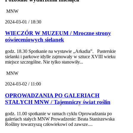
MNW
2024-03-01 / 18:30
WIECZÓR W MUZEUM / Mroczne strony
oświeceniowych sielanek
godz. 18.30 Spotkanie na wystawie „Arkadia”. Pasterskie
sielanki i parkowe idylle zajmowały w sztuce XVIII wieku
miejsce szczególne. Nie tylko stanowiły...
MNW
2024-03-02 / 11:00
OPROWADZANIA PO GALERIACH
STAŁYCH MNW / Tajemniczy świat roślin
godz. 11.00 spotkanie w ramach cyklu Oprowadzania po
galeriach stałych MNW Prowadzenie: Beata Staniszewska
Rośliny towarzyszą człowiekowi od zawsze....