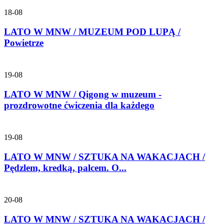
18-08
LATO W MNW / MUZEUM POD LUPĄ /
Powietrze
19-08
LATO W MNW / Qigong w muzeum -
prozdrowotne ćwiczenia dla każdego
19-08
LATO W MNW / SZTUKA NA WAKACJACH /
Pędzlem, kredką, palcem. O...
20-08
LATO W MNW / SZTUKA NA WAKACJACH /