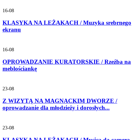
16-08
KLASYKA NA LEŻAKACH / Muzyka srebrnego
ekranu
16-08
OPROWADZANIE KURATORSKIE / Rzeźba na
meblościankę
23-08
Z WIZYTĄ NA MAGNACKIM DWORZE /
oprowadzanie dla młodzieży i dorosłych...
23-08
KLASYKA NA LEŻAKACH / Musica da camera