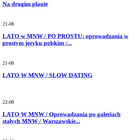
Na drugim planie
21-08
LATO w MNW / PO PROSTU: oprowadzania w
prostym języku polskim /...
21-08
LATO W MNW / SLOW DATING
22-08
LATO W MNW / Oprowadzania po galeriach
stałych MNW / Warszawskie...