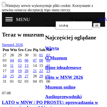
Niniejszy serwis wykorzystuje pliki cookie. Korzystanie z
serwisu oznacza akceptację tego stanu rzeczy.
Nasze oddziały
MENU
x
A
A
A
szukaj
Teraz w muzeum
Najczęściej oglądane
Sierpień 2026
Wizyta
Pon
Wto
Śro
Czw
Pią
Sob
Nie
27
28
29
30
31
01
02
O Muzeum
03
04
05
06
07
08
09
10
11
12
13
14
15
16
Dane teleadresowe
17
18
19
20
21
22
23
24
25
26
27
28
29
30
Lato w MNW 2026
31
01
02
03
04
05
06
Muzeum online
07-08
Audioprzewodniki
LATO w MNW / PO PROSTU: oprowadzania w