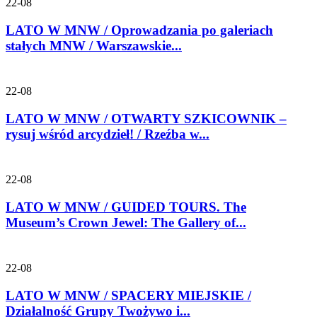
22-08
LATO W MNW / Oprowadzania po galeriach
stałych MNW / Warszawskie...
22-08
LATO W MNW / OTWARTY SZKICOWNIK –
rysuj wśród arcydzieł! / Rzeźba w...
22-08
LATO W MNW / GUIDED TOURS. The
Museum’s Crown Jewel: The Gallery of...
22-08
LATO W MNW / SPACERY MIEJSKIE /
Działalność Grupy Twożywo i...