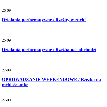
26-09
Działania performatywne / Rzeźby w ruch!
26-09
Działania performatywne / Rzeźba nas obchodzi
27-09
OPROWADZANIE WEEKENDOWE / Rzeźba na
meblościankę
27-09