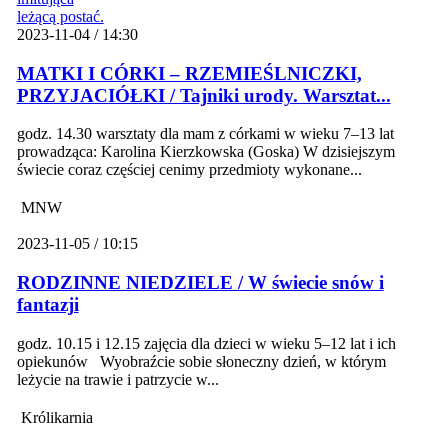
2023-11-04 / 14:30
MATKI I CÓRKI – RZEMIEŚLNICZKI,
PRZYJACIÓŁKI / Tajniki urody. Warsztat...
godz. 14.30 warsztaty dla mam z córkami w wieku 7–13 lat
prowadząca: Karolina Kierzkowska (Goska) W dzisiejszym
świecie coraz częściej cenimy przedmioty wykonane...
MNW
2023-11-05 / 10:15
RODZINNE NIEDZIELE / W świecie snów i
fantazji
godz. 10.15 i 12.15 zajęcia dla dzieci w wieku 5–12 lat i ich
opiekunów Wyobraźcie sobie słoneczny dzień, w którym
leżycie na trawie i patrzycie w...
Królikarnia