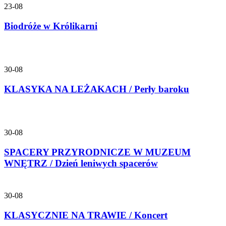
23-08
Biodróże w Królikarni
30-08
KLASYKA NA LEŻAKACH / Perły baroku
30-08
SPACERY PRZYRODNICZE W MUZEUM
WNĘTRZ / Dzień leniwych spacerów
30-08
KLASYCZNIE NA TRAWIE / Koncert