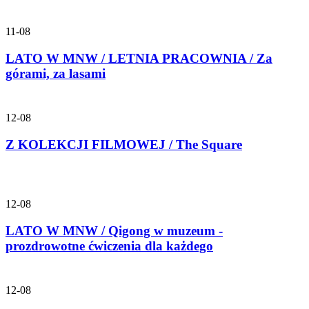
11-08
LATO W MNW / LETNIA PRACOWNIA / Za
górami, za lasami
12-08
Z KOLEKCJI FILMOWEJ / The Square
12-08
LATO W MNW / Qigong w muzeum -
prozdrowotne ćwiczenia dla każdego
12-08