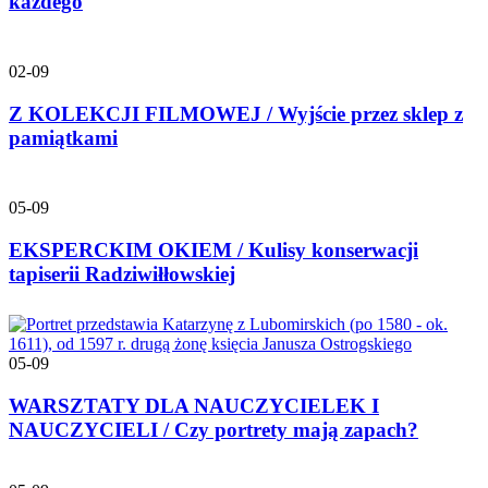
każdego
02-09
Z KOLEKCJI FILMOWEJ / Wyjście przez sklep z
pamiątkami
05-09
EKSPERCKIM OKIEM / Kulisy konserwacji
tapiserii Radziwiłłowskiej
05-09
WARSZTATY DLA NAUCZYCIELEK I
NAUCZYCIELI / Czy portrety mają zapach?