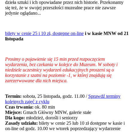
dzieła sztuki i ich opowiadane przez nich historie. Przekonamy
się też, że w swojej przeszłości muzealne prace nie zawsze
jedynie oglądano...
bilety w cenie 25 i 10 zł, dostępne on-line
i w kasie MNW od 21
listopada
Prosimy o pojawienie się 15 min przed rozpoczęciem
wydarzenia, bez czekania w kolejce do Muzeum. W soboty i
niedziele uczestnicy wydarzeń edukacyjnych proszeni są o
korzystanie z szatni na poziomie -1, w której znajdują się
zarezerwowane dla nich miejsca.
Termin:
sobota, 25 listopada, godz. 11.00 /
Sprawdź terminy
kolejnych zajęć z cyklu
Czas trwania:
ok. 80 min
Miejsce:
Gmach Główny MNW, galerie stałe
Dla kogo:
młodzież, dorośli i seniorzy
Zasady udziału:
bilety w cenie 25 lub 10 zł dostępne w kasie i
on-line od godz. 10.00 we wtorek poprzedzający wydarzenie