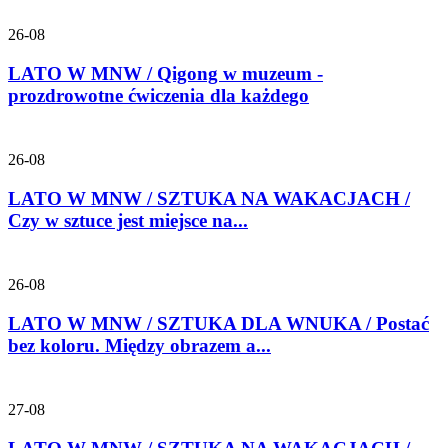
26-08
LATO W MNW / Qigong w muzeum -
prozdrowotne ćwiczenia dla każdego
26-08
LATO W MNW / SZTUKA NA WAKACJACH /
Czy w sztuce jest miejsce na...
26-08
LATO W MNW / SZTUKA DLA WNUKA / Postać
bez koloru. Między obrazem a...
27-08