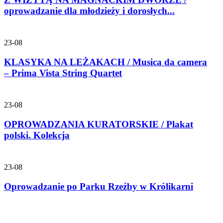
oprowadzanie dla młodzieży i dorosłych...
23-08
KLASYKA NA LEŻAKACH / Musica da camera
– Prima Vista String Quartet
23-08
OPROWADZANIA KURATORSKIE / Plakat
polski. Kolekcja
23-08
Oprowadzanie po Parku Rzeźby w Królikarni