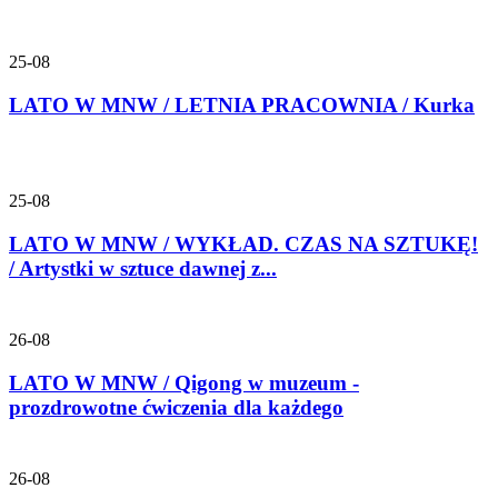
25-08
LATO W MNW / LETNIA PRACOWNIA / Kurka
25-08
LATO W MNW / WYKŁAD. CZAS NA SZTUKĘ!
/ Artystki w sztuce dawnej z...
26-08
LATO W MNW / Qigong w muzeum -
prozdrowotne ćwiczenia dla każdego
26-08