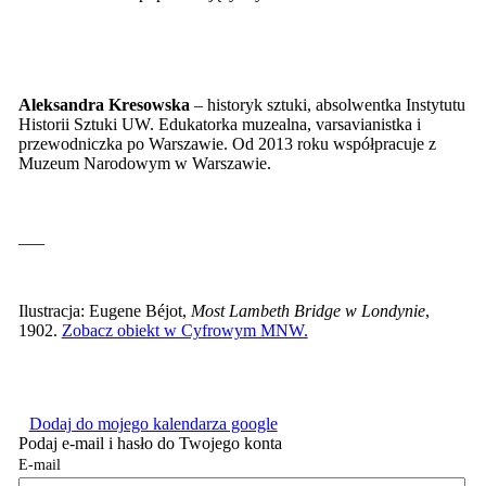
Aleksandra Kresowska
– historyk sztuki, absolwentka Instytutu
Historii Sztuki UW. Edukatorka muzealna, varsavianistka i
przewodniczka po Warszawie. Od 2013 roku współpracuje z
Muzeum Narodowym w Warszawie.
___
Ilustracja: Eugene Béjot,
Most Lambeth Bridge w Londynie
,
1902.
Zobacz obiekt w Cyfrowym MNW.
Dodaj do mojego kalendarza google
Podaj e-mail i hasło do Twojego konta
E-mail