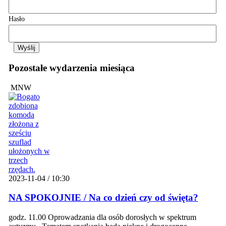
Hasło
Pozostałe wydarzenia miesiąca
MNW
2023-11-04 / 10:30
NA SPOKOJNIE / Na co dzień czy od święta?
godz. 11.00 Oprowadzania dla osób dorosłych w spektrum