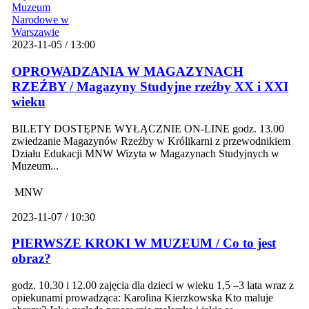
2023-11-05 / 13:00
OPROWADZANIA W MAGAZYNACH
RZEŹBY / Magazyny Studyjne rzeźby XX i XXI
wieku
BILETY DOSTĘPNE WYŁĄCZNIE ON-LINE godz. 13.00
zwiedzanie Magazynów Rzeźby w Królikarni z przewodnikiem
Działu Edukacji MNW Wizyta w Magazynach Studyjnych w
Muzeum...
MNW
2023-11-07 / 10:30
PIERWSZE KROKI W MUZEUM / Co to jest
obraz?
godz. 10.30 i 12.00 zajęcia dla dzieci w wieku 1,5 –3 lata wraz z
opiekunami prowadząca: Karolina Kierzkowska Kto maluje