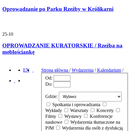
Oprowadzanie po Parku Rzeźby w Królikarni
25-10
OPROWADZANIE KURATORSKIE / Rzeźba na
meblościankę
EN
Strona główna
/
Wydarzenia
/
Kalendarium
/
Od:
Do:
Gdzie:
Spotkania i oprowadzania
Wykłady
Warsztaty
Koncerty
Filmy
Wystawy
Konferencje
naukowe
Wydarzenia tłumaczone na
PJM
Wydarzenia dla osób z dysfukcją