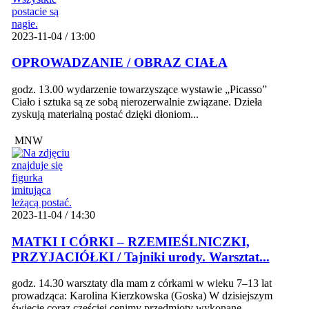
2023-11-04 / 13:00
OPROWADZANIE / OBRAZ CIAŁA
godz. 13.00 wydarzenie towarzyszące wystawie „Picasso”
Ciało i sztuka są ze sobą nierozerwalnie związane. Dzieła
zyskują materialną postać dzięki dłoniom...
MNW
2023-11-04 / 14:30
MATKI I CÓRKI – RZEMIEŚLNICZKI,
PRZYJACIÓŁKI / Tajniki urody. Warsztat...
godz. 14.30 warsztaty dla mam z córkami w wieku 7–13 lat
prowadząca: Karolina Kierzkowska (Goska) W dzisiejszym
świecie coraz częściej cenimy przedmioty wykonane...