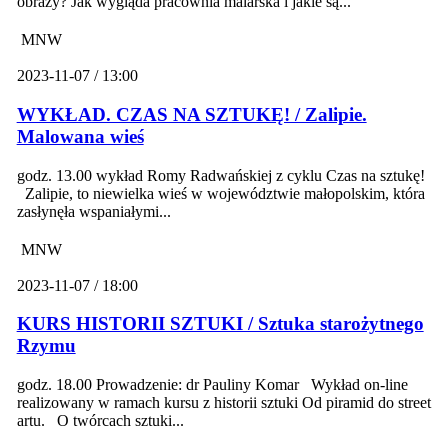
obrazy? Jak wygląda pracownia malarska i jakie są...
MNW
2023-11-07 / 13:00
WYKŁAD. CZAS NA SZTUKĘ! / Zalipie.
Malowana wieś
godz. 13.00 wykład Romy Radwańskiej z cyklu Czas na sztukę!
Zalipie, to niewielka wieś w województwie małopolskim, która
zasłynęła wspaniałymi...
MNW
2023-11-07 / 18:00
KURS HISTORII SZTUKI / Sztuka starożytnego
Rzymu
godz. 18.00 Prowadzenie: dr Pauliny Komar Wykład on-line
realizowany w ramach kursu z historii sztuki Od piramid do street
artu. O twórcach sztuki...