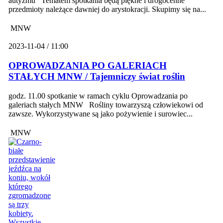
autyzmu Tematem spotkania będą piękne i drogocenne
przedmioty należące dawniej do arystokracji. Skupimy się na...
MNW
2023-11-04 / 11:00
OPROWADZANIA PO GALERIACH
STAŁYCH MNW / Tajemniczy świat roślin
godz. 11.00 spotkanie w ramach cyklu Oprowadzania po
galeriach stałych MNW Rośliny towarzyszą człowiekowi od
zawsze. Wykorzystywane są jako pożywienie i surowiec...
MNW