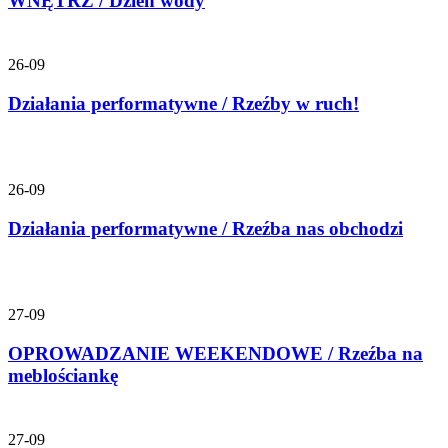
WNĘTRZ / Dzień wody
26-09
Działania performatywne / Rzeźby w ruch!
26-09
Działania performatywne / Rzeźba nas obchodzi
27-09
OPROWADZANIE WEEKENDOWE / Rzeźba na
meblościankę
27-09