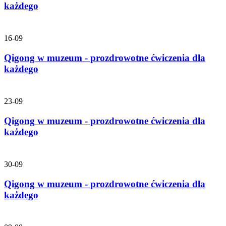
każdego
16-09
Qigong w muzeum - prozdrowotne ćwiczenia dla
każdego
23-09
Qigong w muzeum - prozdrowotne ćwiczenia dla
każdego
30-09
Qigong w muzeum - prozdrowotne ćwiczenia dla
każdego