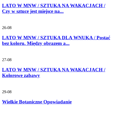
LATO W MNW / SZTUKA NA WAKACJACH /
Czy w sztuce jest miejsce na...
26-08
LATO W MNW / SZTUKA DLA WNUKA / Postać
bez koloru. Między obrazem a...
27-08
LATO W MNW / SZTUKA NA WAKACJACH /
Kolorowe zabawy
29-08
Wielkie Botaniczne Opowiadanie