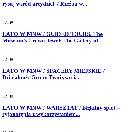
rysuj wśród arcydzieł! / Rzeźba w...
22-08
LATO W MNW / GUIDED TOURS. The
Museum’s Crown Jewel: The Gallery of...
22-08
LATO W MNW / SPACERY MIEJSKIE /
Działalność Grupy Twożywo i...
22-08
LATO W MNW / WARSZTAT / Błękitny splot –
cyjanotypia z wykorzystaniem...