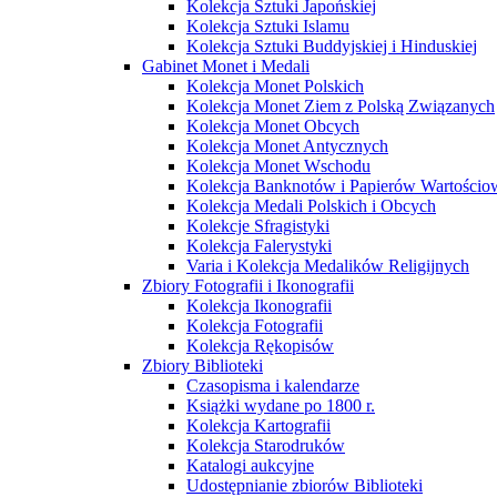
Kolekcja Sztuki Japońskiej
Kolekcja Sztuki Islamu
Kolekcja Sztuki Buddyjskiej i Hinduskiej
Gabinet Monet i Medali
Kolekcja Monet Polskich
Kolekcja Monet Ziem z Polską Związanych
Kolekcja Monet Obcych
Kolekcja Monet Antycznych
Kolekcja Monet Wschodu
Kolekcja Banknotów i Papierów Wartości
Kolekcja Medali Polskich i Obcych
Kolekcje Sfragistyki
Kolekcja Falerystyki
Varia i Kolekcja Medalików Religijnych
Zbiory Fotografii i Ikonografii
Kolekcja Ikonografii
Kolekcja Fotografii
Kolekcja Rękopisów
Zbiory Biblioteki
Czasopisma i kalendarze
Książki wydane po 1800 r.
Kolekcja Kartografii
Kolekcja Starodruków
Katalogi aukcyjne
Udostępnianie zbiorów Biblioteki