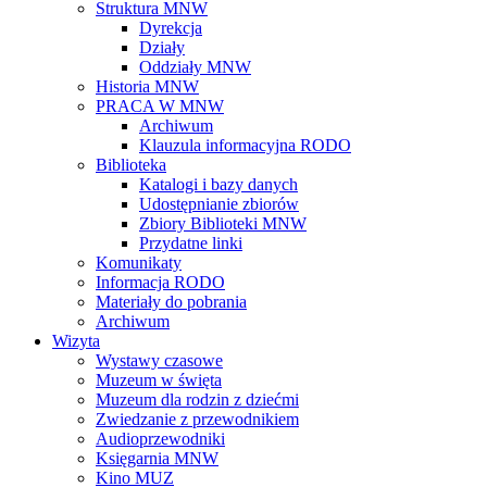
Struktura MNW
Dyrekcja
Działy
Oddziały MNW
Historia MNW
PRACA W MNW
Archiwum
Klauzula informacyjna RODO
Biblioteka
Katalogi i bazy danych
Udostępnianie zbiorów
Zbiory Biblioteki MNW
Przydatne linki
Komunikaty
Informacja RODO
Materiały do pobrania
Archiwum
Wizyta
Wystawy czasowe
Muzeum w święta
Muzeum dla rodzin z dziećmi
Zwiedzanie z przewodnikiem
Audioprzewodniki
Księgarnia MNW
Kino MUZ