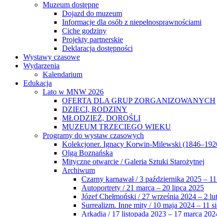
Muzeum dostępne
Dojazd do muzeum
Informacje dla osób z niepełnosprawnościami
Ciche godziny
Projekty partnerskie
Deklaracja dostępności
Wystawy czasowe
Wydarzenia
Kalendarium
Edukacja
Lato w MNW 2026
OFERTA DLA GRUP ZORGANIZOWANYCH
DZIECI, RODZINY
MŁODZIEŻ, DOROŚLI
MUZEUM TRZECIEGO WIEKU
Programy do wystaw czasowych
Kolekcjoner. Ignacy Korwin-Milewski (1846–192
Olga Boznańska
Mityczne otwarcie / Galeria Sztuki Starożytnej
Archiwum
Czarny karnawał / 3 października 2025 – 11
Autoportrety / 21 marca – 20 lipca 2025
Józef Chełmoński / 27 września 2024 – 2 lu
Surrealizm. Inne mity / 10 maja 2024 – 11 s
Arkadia / 17 listopada 2023 – 17 marca 202