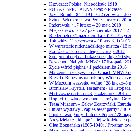
Krzycząc: Polska! Niepodległa 1918
POKAZ SPECJALNY / Pablo Picasso
Józef Brandt 1841–1915 / 22 czerwca – 30 
Sztuka Wicekrólestwa Peru / 2 marca - 20 
Paderewski / 17 lutego – 20 maja 2018
Miejska rewolta / 27 października 2017 – 2
Biedermeier / 5 października 2017 – 7 stycz
Tak widzą / 13 czerwca – 10 września 2017
W warsztacie niderlandzkiego mistrza / 18 
Podróż do Edo / 25 lutego – 7 maja 2017
Spragnieni piękna. Pokaz specjalny / 26 sty
Bezcenne. Nabytki MNW / 17 listopada 201
Życie wśród piękna / 1 października 2016 –
Marzenie i rzeczywistość. Gmach MNW / do
Brescia. Renesans na północy Włoch / 2 cz
W Muzeum wszystko wolno / 28 lutego–8 
Bronisław Krystall. Testament / 18 listopa
Mistrzowie pastelu / 29 października 2015 –
Hoplici. O sztuce wojennej starożytnej Grec
Trasa Muzeum – Zalew Zegrzyński. Estrada
Finisaż wystawy „Papież awangardy” / 30 s
Papież awangardy. Tadeusz Peiper / 28 maja
Arcydzieła sztuki japońskiej w kolekcjach p
Olga Boznańska (1865-1940) / Program to
Masoneria. Pro publico bono / program tow