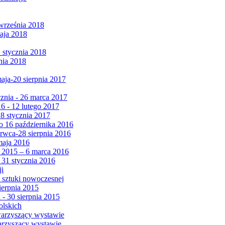
września 2018
maja 2018
1 stycznia 2018
nia 2018
maja-20 sierpnia 2017
cznia - 26 marca 2017
6 - 12 lutego 2017
 8 stycznia 2017
 16 października 2016
erwca-28 sierpnia 2016
maja 2016
da 2015 – 6 marca 2016
 31 stycznia 2016
ji
 sztuki nowoczesnej
ierpnia 2015
 - 30 sierpnia 2015
olskich
warzyszący wystawie
arzyszący wystawie