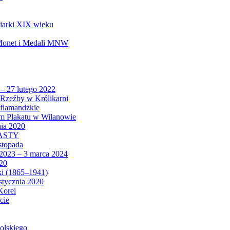
biarki XIX wieku
 Monet i Medali MNW
 – 27 lutego 2022
Rzeźby w Królikarni
 flamandzkie
um Plakatu w Wilanowie
nia 2020
CASTY
istopada
 2023 – 3 marca 2024
020
ki (1865–1941)
 stycznia 2020
Korei
cie
olskiego