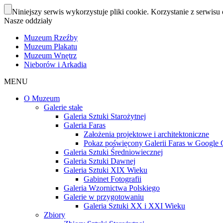
Niniejszy serwis wykorzystuje pliki cookie. Korzystanie z serwisu 
Nasze oddziały
Muzeum Rzeźby
Muzeum Plakatu
Muzeum Wnętrz
Nieborów i Arkadia
MENU
O Muzeum
Galerie stałe
Galeria Sztuki Starożytnej
Galeria Faras
Założenia projektowe i architektoniczne
Pokaz poświęcony Galerii Faras w Google Cu
Galeria Sztuki Średniowiecznej
Galeria Sztuki Dawnej
Galeria Sztuki XIX Wieku
Gabinet Fotografii
Galeria Wzornictwa Polskiego
Galerie w przygotowaniu
Galeria Sztuki XX i XXI Wieku
Zbiory