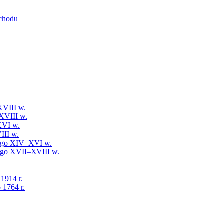
schodu
XVIII w.
XVIII w.
XVI w.
III w.
iego XIV–XVI w.
iego XVII–XVIII w.
 1914 r.
 1764 r.