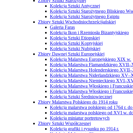
Zbiory Sztuki Starożytnej
Kolekcja Sztuki Antycznej
Kolekcja Sztuki Starożytnego Bliskiego W
Kolekcja Sztuki Starożytnego Egiptu
Zbiory Sztuki Wschodniochrześcijańskiej
Galeria Faras
Kolekcja Ikon i Rzemiosła Bizantyjskiego
Kolekcja Sztuki Etiopskiej
Kolekcja Sztuki Koptyjskiej
Kolekcja Sztuki Nubijskiej
Zbiory Dawnej Sztuki Europejskiej
Kolekcja Malarstwa Europejskiego XIX w.
Kolekcja Malarstwa Flamandzkiego XVII–
Kolekcja Malarstwa Holenderskiego XVII–
Kolekcja Malarstwa Niderlandzkiego XV–
Kolekcja Malarstwa Niemieckiego XVI–XV
Kolekcja Malarstwa Włoskiego i Francusk
Kolekcja Malarstwa Włoskiego i Francusk
Kolekcja Sztuki Średniowiecznej
Zbiory Malarstwa Polskiego do 1914 roku
Kolekcja malarstwa polskiego od 1764 r. do
Kolekcja malarstwa polskiego od XVI w. do
Kolekcja miniatur portretowych
Zbiory Sztuki Współczesnej
Kolekcja grafiki i rysunku po 1914 r.