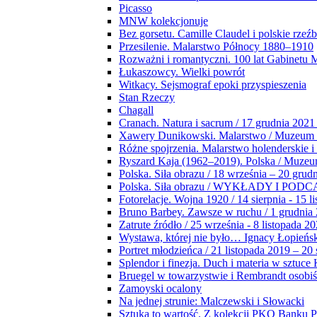
Picasso
MNW kolekcjonuje
Bez gorsetu. Camille Claudel i polskie rzeź
Przesilenie. Malarstwo Północy 1880–1910
Rozważni i romantyczni. 100 lat Gabinetu
Łukaszowcy. Wielki powrót
Witkacy. Sejsmograf epoki przyspieszenia
Stan Rzeczy
Chagall
Cranach. Natura i sacrum / 17 grudnia 2021
Xawery Dunikowski. Malarstwo / Muzeum 
Różne spojrzenia. Malarstwo holenderskie i
Ryszard Kaja (1962–2019). Polska / Muze
Polska. Siła obrazu / 18 września – 20 grud
Polska. Siła obrazu / WYKŁADY I POD
Fotorelacje. Wojna 1920 / 14 sierpnia - 15 l
Bruno Barbey. Zawsze w ruchu / 1 grudnia
Zatrute źródło / 25 września - 8 listopada 2
Wystawa, której nie było… Ignacy Łopieńs
Portret młodzieńca / 21 listopada 2019 – 20
Splendor i finezja. Duch i materia w sztuce 
Bruegel w towarzystwie i Rembrandt osobiś
Zamoyski ocalony
Na jednej strunie: Malczewski i Słowacki
Sztuka to wartość. Z kolekcji PKO Banku P