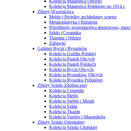
Kolekcja Malarstwa Obcego
Kolekcja Malarstwa Polskiego po 1914 r.
Zbiory Wzornictwa
Meble i Projekty architektury wnętrz
Metaloplastyka i Biżuteria
Przedmioty gospodarstwa domowego, maszy
Szkło i Ceramika
Tkanina i Odzież
Zabawki
Gabinet Rycin i Rysunków
Kolekcja Grafiki Polskiej
Kolekcja Pasteli Obcych
Kolekcja Pasteli Polskich
Kolekcja Rycin Obcych
Kolekcja Rysunków Obcych
Kolekcja Rysunku Polskiego
Zbiory Sztuki Zdobnicznej
Kolekcja Ceramiki
Kolekcja Mebli
Kolekcja Sreber i Metali
Kolekcja Szkła
Kolekcja Tkanin
Kolekcja Variów i Masoników
Zbiory Sztuki Orientalnej
Kolekcja Sztuki Chińskiej