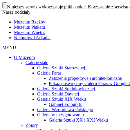
Niniejszy serwis wykorzystuje pliki cookie. Korzystanie z serwisu 
Nasze oddziały
Muzeum Rzeźby
Muzeum Plakatu
Muzeum Wnętrz
Nieborów i Arkadia
MENU
O Muzeum
Galerie stałe
Galeria Sztuki Starożytnej
Galeria Faras
Założenia projektowe i architektoniczne
Pokaz poświęcony Galerii Faras w Google Cu
Galeria Sztuki Średniowiecznej
Galeria Sztuki Dawnej
Galeria Sztuki XIX Wieku
Gabinet Fotografii
Galeria Wzornictwa Polskiego
Galerie w przygotowaniu
Galeria Sztuki XX i XXI Wieku
Zbiory