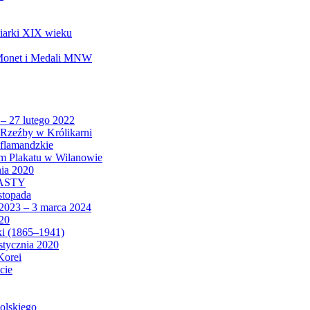
biarki XIX wieku
 Monet i Medali MNW
 – 27 lutego 2022
Rzeźby w Królikarni
 flamandzkie
um Plakatu w Wilanowie
nia 2020
CASTY
istopada
 2023 – 3 marca 2024
020
ki (1865–1941)
 stycznia 2020
Korei
cie
olskiego