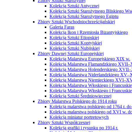
Zbiory Sztuki Starożytnej
Kolekcja Sztuki Antycznej
Kolekcja Sztuki Starożytnego Bliskiego W
Kolekcja Sztuki Starożytnego Egiptu
Zbiory Sztuki Wschodniochrześcijańskiej
Galeria Faras
Kolekcja Ikon i Rzemiosła Bizantyjskiego
Kolekcja Sztuki Etiopskiej
Kolekcja Sztuki Koptyjskiej
Kolekcja Sztuki Nubijskiej
Zbiory Dawnej Sztuki Europejskiej
Kolekcja Malarstwa Europejskiego XIX w.
Kolekcja Malarstwa Flamandzkiego XVII–
Kolekcja Malarstwa Holenderskiego XVII–
Kolekcja Malarstwa Niderlandzkiego XV–
Kolekcja Malarstwa Niemieckiego XVI–XV
Kolekcja Malarstwa Włoskiego i Francusk
Kolekcja Malarstwa Włoskiego i Francusk
Kolekcja Sztuki Średniowiecznej
Zbiory Malarstwa Polskiego do 1914 roku
Kolekcja malarstwa polskiego od 1764 r. do
Kolekcja malarstwa polskiego od XVI w. do
Kolekcja miniatur portretowych
Zbiory Sztuki Współczesnej
Kolekcja grafiki i rysunku po 1914 r.