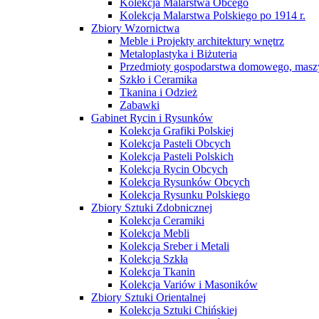
Kolekcja Malarstwa Obcego
Kolekcja Malarstwa Polskiego po 1914 r.
Zbiory Wzornictwa
Meble i Projekty architektury wnętrz
Metaloplastyka i Biżuteria
Przedmioty gospodarstwa domowego, maszy
Szkło i Ceramika
Tkanina i Odzież
Zabawki
Gabinet Rycin i Rysunków
Kolekcja Grafiki Polskiej
Kolekcja Pasteli Obcych
Kolekcja Pasteli Polskich
Kolekcja Rycin Obcych
Kolekcja Rysunków Obcych
Kolekcja Rysunku Polskiego
Zbiory Sztuki Zdobnicznej
Kolekcja Ceramiki
Kolekcja Mebli
Kolekcja Sreber i Metali
Kolekcja Szkła
Kolekcja Tkanin
Kolekcja Variów i Masoników
Zbiory Sztuki Orientalnej
Kolekcja Sztuki Chińskiej