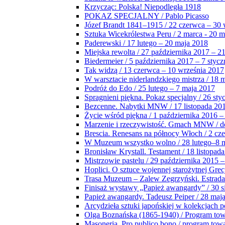
Krzycząc: Polska! Niepodległa 1918
POKAZ SPECJALNY / Pablo Picasso
Józef Brandt 1841–1915 / 22 czerwca – 30 
Sztuka Wicekrólestwa Peru / 2 marca - 20 
Paderewski / 17 lutego – 20 maja 2018
Miejska rewolta / 27 października 2017 – 2
Biedermeier / 5 października 2017 – 7 stycz
Tak widzą / 13 czerwca – 10 września 2017
W warsztacie niderlandzkiego mistrza / 18 
Podróż do Edo / 25 lutego – 7 maja 2017
Spragnieni piękna. Pokaz specjalny / 26 sty
Bezcenne. Nabytki MNW / 17 listopada 201
Życie wśród piękna / 1 października 2016 –
Marzenie i rzeczywistość. Gmach MNW / do
Brescia. Renesans na północy Włoch / 2 cz
W Muzeum wszystko wolno / 28 lutego–8 
Bronisław Krystall. Testament / 18 listopa
Mistrzowie pastelu / 29 października 2015 –
Hoplici. O sztuce wojennej starożytnej Grec
Trasa Muzeum – Zalew Zegrzyński. Estrada
Finisaż wystawy „Papież awangardy” / 30 s
Papież awangardy. Tadeusz Peiper / 28 maja
Arcydzieła sztuki japońskiej w kolekcjach p
Olga Boznańska (1865-1940) / Program to
Masoneria. Pro publico bono / program tow