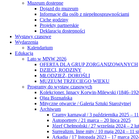
Muzeum dostępne
Dojazd do muzeum
Informacje dla osób z niepełnosprawnościami
Ciche godziny
Projekty partnerskie
Deklaracja dostępności
Wystawy czasowe
Wydarzenia
Kalendarium
Edukacja
Lato w MNW 2026
OFERTA DLA GRUP ZORGANIZOWANYCH
DZIECI, RODZINY
MŁODZIEŻ, DOROŚLI
MUZEUM TRZECIEGO WIEKU
Programy do wystaw czasowych
Kolekcjoner. Ignacy Korwin-Milewski (1846–192
Olga Boznańska
Mityczne otwarcie / Galeria Sztuki Starożytnej
Archiwum
Czarny karnawał / 3 października 2025 – 11
Autoportrety / 21 marca – 20 lipca 2025
Józef Chełmoński / 27 września 2024 – 2 lu
Surrealizm. Inne mity / 10 maja 2024 – 11 s
Arkadia / 17 listopada 2023 – 17 marca 202