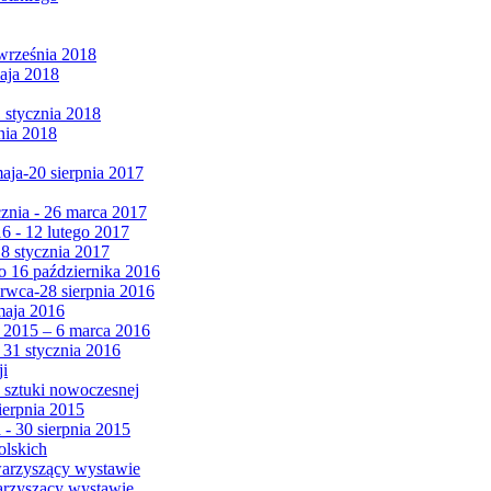
września 2018
maja 2018
1 stycznia 2018
nia 2018
maja-20 sierpnia 2017
cznia - 26 marca 2017
6 - 12 lutego 2017
 8 stycznia 2017
 16 października 2016
erwca-28 sierpnia 2016
maja 2016
da 2015 – 6 marca 2016
 31 stycznia 2016
ji
 sztuki nowoczesnej
ierpnia 2015
 - 30 sierpnia 2015
olskich
warzyszący wystawie
arzyszący wystawie