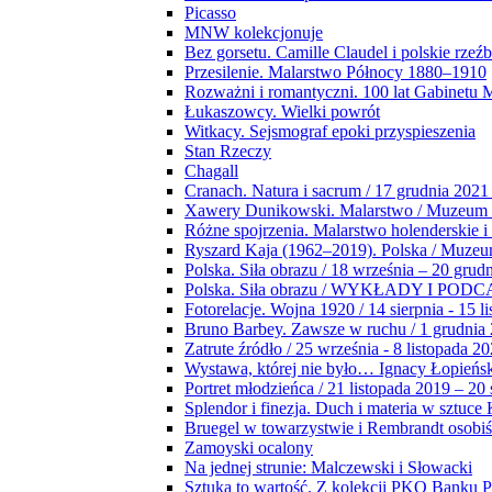
Picasso
MNW kolekcjonuje
Bez gorsetu. Camille Claudel i polskie rzeź
Przesilenie. Malarstwo Północy 1880–1910
Rozważni i romantyczni. 100 lat Gabinetu
Łukaszowcy. Wielki powrót
Witkacy. Sejsmograf epoki przyspieszenia
Stan Rzeczy
Chagall
Cranach. Natura i sacrum / 17 grudnia 2021
Xawery Dunikowski. Malarstwo / Muzeum 
Różne spojrzenia. Malarstwo holenderskie i
Ryszard Kaja (1962–2019). Polska / Muze
Polska. Siła obrazu / 18 września – 20 grud
Polska. Siła obrazu / WYKŁADY I POD
Fotorelacje. Wojna 1920 / 14 sierpnia - 15 l
Bruno Barbey. Zawsze w ruchu / 1 grudnia
Zatrute źródło / 25 września - 8 listopada 2
Wystawa, której nie było… Ignacy Łopieńs
Portret młodzieńca / 21 listopada 2019 – 20
Splendor i finezja. Duch i materia w sztuce 
Bruegel w towarzystwie i Rembrandt osobiś
Zamoyski ocalony
Na jednej strunie: Malczewski i Słowacki
Sztuka to wartość. Z kolekcji PKO Banku P