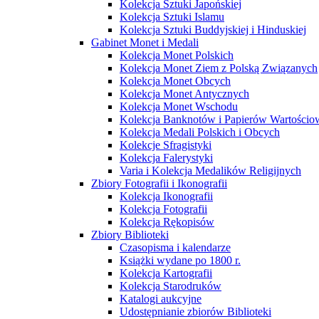
Kolekcja Sztuki Japońskiej
Kolekcja Sztuki Islamu
Kolekcja Sztuki Buddyjskiej i Hinduskiej
Gabinet Monet i Medali
Kolekcja Monet Polskich
Kolekcja Monet Ziem z Polską Związanych
Kolekcja Monet Obcych
Kolekcja Monet Antycznych
Kolekcja Monet Wschodu
Kolekcja Banknotów i Papierów Wartości
Kolekcja Medali Polskich i Obcych
Kolekcje Sfragistyki
Kolekcja Falerystyki
Varia i Kolekcja Medalików Religijnych
Zbiory Fotografii i Ikonografii
Kolekcja Ikonografii
Kolekcja Fotografii
Kolekcja Rękopisów
Zbiory Biblioteki
Czasopisma i kalendarze
Książki wydane po 1800 r.
Kolekcja Kartografii
Kolekcja Starodruków
Katalogi aukcyjne
Udostępnianie zbiorów Biblioteki