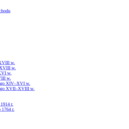
schodu
XVIII w.
XVIII w.
XVI w.
III w.
iego XIV–XVI w.
iego XVII–XVIII w.
 1914 r.
 1764 r.