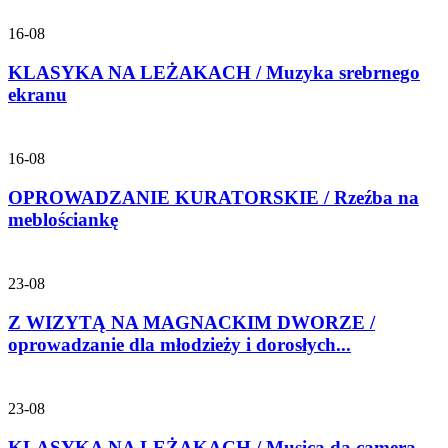
16-08
KLASYKA NA LEŻAKACH / Muzyka srebrnego
ekranu
16-08
OPROWADZANIE KURATORSKIE / Rzeźba na
meblościankę
23-08
Z WIZYTĄ NA MAGNACKIM DWORZE /
oprowadzanie dla młodzieży i dorosłych...
23-08
KLASYKA NA LEŻAKACH / Musica da camera