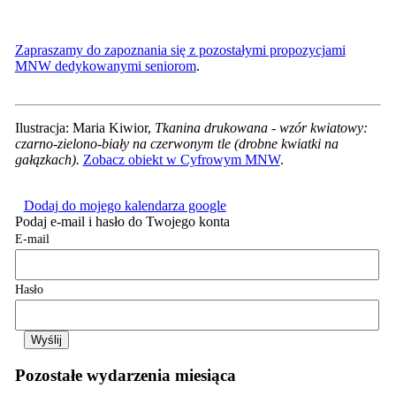
Zapraszamy do zapoznania się z pozostałymi propozycjami
MNW dedykowanymi seniorom
.
Ilustracja: Maria Kiwior,
Tkanina drukowana - wzór kwiatowy:
czarno-zielono-biały na czerwonym tle (drobne kwiatki na
gałązkach).
Zobacz obiekt w Cyfrowym MNW
.
Dodaj do mojego kalendarza google
Podaj e-mail i hasło do Twojego konta
E-mail
Hasło
Pozostałe wydarzenia miesiąca