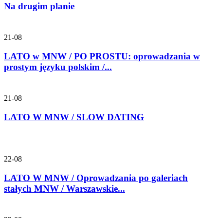
Na drugim planie
21-08
LATO w MNW / PO PROSTU: oprowadzania w
prostym języku polskim /...
21-08
LATO W MNW / SLOW DATING
22-08
LATO W MNW / Oprowadzania po galeriach
stałych MNW / Warszawskie...