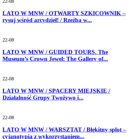
22-08
LATO W MNW / OTWARTY SZKICOWNIK –
rysuj wśród arcydzieł! / Rzeźba w...
22-08
LATO W MNW / GUIDED TOURS. The
Museum’s Crown Jewel: The Gallery of...
22-08
LATO W MNW / SPACERY MIEJSKIE /
Działalność Grupy Twożywo i...
22-08
LATO W MNW / WARSZTAT / Błękitny splot –
cyjanotypia z wykorzystaniem...