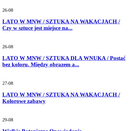
26-08
LATO W MNW / SZTUKA NA WAKACJACH /
Czy w sztuce jest miejsce na...
26-08
LATO W MNW / SZTUKA DLA WNUKA / Postać
bez koloru. Między obrazem a...
27-08
LATO W MNW / SZTUKA NA WAKACJACH /
Kolorowe zabawy
29-08