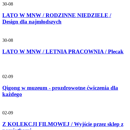
30-08
LATO W MNW / RODZINNE NIEDZIELE /
Design dla najmłodszych
30-08
LATO W MNW / LETNIA PRACOWNIA / Plecak
02-09
Qigong w muzeum - prozdrowotne ćwiczenia dla
każdego
02-09
Z KOLEKCJI FILMOWEJ / Wyjście przez sklep z