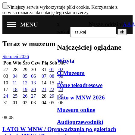
Niniejszy serwis wykorzystuje pliki cookie. Korzystanie z
serwisu oznacza akceptację tego stanu rzeczy.
Nasze oddziały
MENU
x
A
A
A
szukaj
Teraz w muzeum
Najczęściej oglądane
Sierpień 2026
Wizyta
Pon
Wto
Śro
Czw
Pią
Sob
Nie
27
28
29
30
31
01
02
O Muzeum
03
04
05
06
07
08
09
10
11
12
13
14
15
16
Dane teleadresowe
17
18
19
20
21
22
23
24
25
26
27
28
29
30
Lato w MNW 2026
31
01
02
03
04
05
06
Muzeum online
08-08
Audioprzewodniki
LATO W MNW / Oprowadzania po galeriach