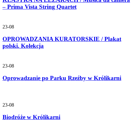
– Prima Vista String Quartet
23-08
OPROWADZANIA KURATORSKIE / Plakat
polski. Kolekcja
23-08
Oprowadzanie po Parku Rzeźby w Królikarni
23-08
Biodróże w Królikarni