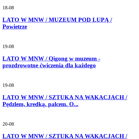
18-08
LATO W MNW / MUZEUM POD LUPĄ /
Powietrze
19-08
LATO W MNW / Qigong w muzeum -
prozdrowotne ćwiczenia dla każdego
19-08
LATO W MNW / SZTUKA NA WAKACJACH /
Pędzlem, kredką, palcem. O...
20-08
LATO W MNW / SZTUKA NA WAKACJACH /