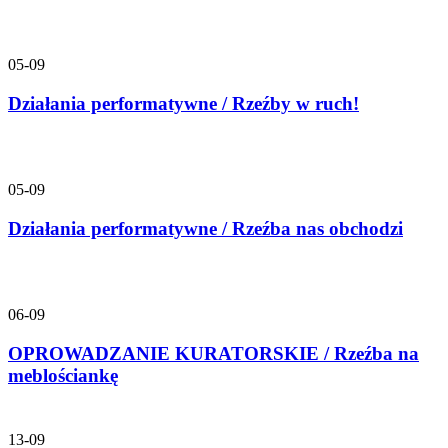
05-09
Działania performatywne / Rzeźby w ruch!
05-09
Działania performatywne / Rzeźba nas obchodzi
06-09
OPROWADZANIE KURATORSKIE / Rzeźba na
meblościankę
13-09