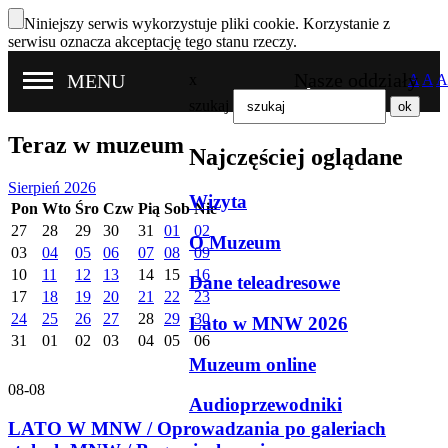
Niniejszy serwis wykorzystuje pliki cookie. Korzystanie z
serwisu oznacza akceptację tego stanu rzeczy.
Nasze oddziały
MENU
x
A
A
A
szukaj
Teraz w muzeum
Najczęściej oglądane
Sierpień 2026
Wizyta
Pon
Wto
Śro
Czw
Pią
Sob
Nie
27
28
29
30
31
01
02
O Muzeum
03
04
05
06
07
08
09
10
11
12
13
14
15
16
Dane teleadresowe
17
18
19
20
21
22
23
24
25
26
27
28
29
30
Lato w MNW 2026
31
01
02
03
04
05
06
Muzeum online
08-08
Audioprzewodniki
LATO W MNW / Oprowadzania po galeriach