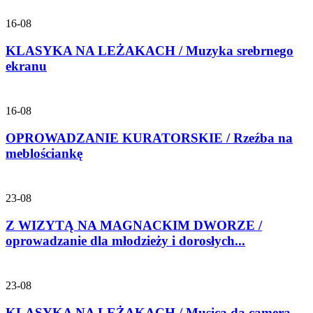
16-08
KLASYKA NA LEŻAKACH / Muzyka srebrnego
ekranu
16-08
OPROWADZANIE KURATORSKIE / Rzeźba na
meblościankę
23-08
Z WIZYTĄ NA MAGNACKIM DWORZE /
oprowadzanie dla młodzieży i dorosłych...
23-08
KLASYKA NA LEŻAKACH / Musica da camera