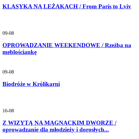
KLASYKA NA LEŻAKACH / From Paris to Lviv
09-08
OPROWADZANIE WEEKENDOWE / Rzeźba na
meblościankę
09-08
Biodróże w Królikarni
16-08
Z WIZYTĄ NA MAGNACKIM DWORZE /
oprowadzanie dla młodzieży i dorosłych...