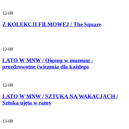
12-08
Z KOLEKCJI FILMOWEJ / The Square
12-08
LATO W MNW / Qigong w muzeum -
prozdrowotne ćwiczenia dla każdego
12-08
LATO W MNW / SZTUKA NA WAKACJACH /
Sztuka ujęta w ramy
13-08