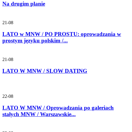
Na drugim planie
21-08
LATO w MNW / PO PROSTU: oprowadzania w
prostym języku polskim /...
21-08
LATO W MNW / SLOW DATING
22-08
LATO W MNW / Oprowadzania po galeriach
stałych MNW / Warszawskie...