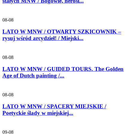
stałych MNW / Bogowie, herosi...
08-08
LATO W MNW / OTWARTY SZKICOWNIK –
rysuj wśród arcydzieł! / Miejski...
08-08
LATO W MNW / GUIDED TOURS. The Golden
Age of Dutch painting /...
08-08
LATO W MNW / SPACERY MIEJSKIE /
Poetyckie ślady w miejskiej...
09-08