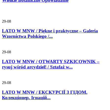
Wielkie Botaniczne Opowiadanie
29-08
LATO W MNW / Piękne i praktyczne – Galeria
Wzornictwa Polskiego /...
29-08
LATO W MNW / OTWARTY SZKICOWNIK –
rysuj wśród arcydzieł! / Sztafaż w...
29-08
LATO W MNW / ЕКСКУРСІЇ З ГІДОМ.
Колекціонер. Ігнацій...