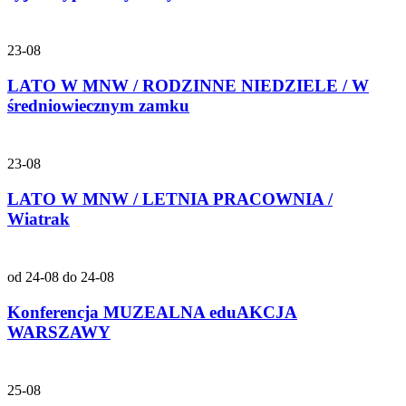
23-08
LATO W MNW / RODZINNE NIEDZIELE / W
średniowiecznym zamku
23-08
LATO W MNW / LETNIA PRACOWNIA /
Wiatrak
od 24-08 do 24-08
Konferencja MUZEALNA eduAKCJA
WARSZAWY
25-08