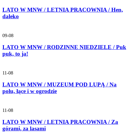
LATO W MNW / LETNIA PRACOWNIA / Hen,
daleko
09-08
LATO W MNW / RODZINNE NIEDZIELE / Puk
puk, to ja!
11-08
LATO W MNW / MUZEUM POD LUPĄ / Na
polu, łące i w ogrodzie
11-08
LATO W MNW / LETNIA PRACOWNIA / Za
górami, za lasami