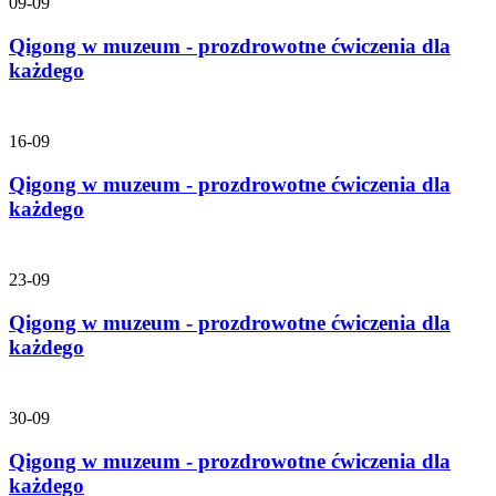
09-09
Qigong w muzeum - prozdrowotne ćwiczenia dla
każdego
16-09
Qigong w muzeum - prozdrowotne ćwiczenia dla
każdego
23-09
Qigong w muzeum - prozdrowotne ćwiczenia dla
każdego
30-09
Qigong w muzeum - prozdrowotne ćwiczenia dla
każdego