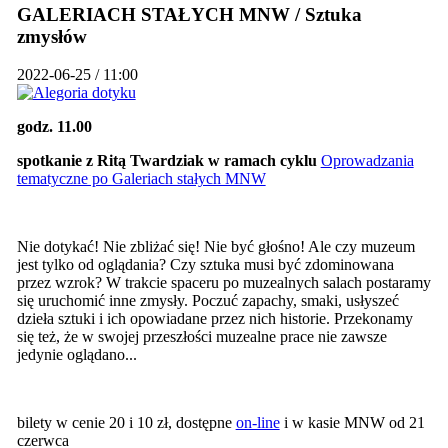
GALERIACH STAŁYCH MNW / Sztuka
zmysłów
2022-06-25 / 11:00
godz. 11.00
spotkanie z Ritą Twardziak
w ramach cyklu
Oprowadzania
tematyczne po Galeriach stałych MNW
Nie dotykać! Nie zbliżać się! Nie być głośno! Ale czy muzeum
jest tylko od oglądania? Czy sztuka musi być zdominowana
przez wzrok? W trakcie spaceru po muzealnych salach postaramy
się uruchomić inne zmysły. Poczuć zapachy, smaki, usłyszeć
dzieła sztuki i ich opowiadane przez nich historie. Przekonamy
się też, że w swojej przeszłości muzealne prace nie zawsze
jedynie oglądano...
bilety w cenie 20 i 10 zł, dostępne
on-line
i w kasie MNW od 21
czerwca