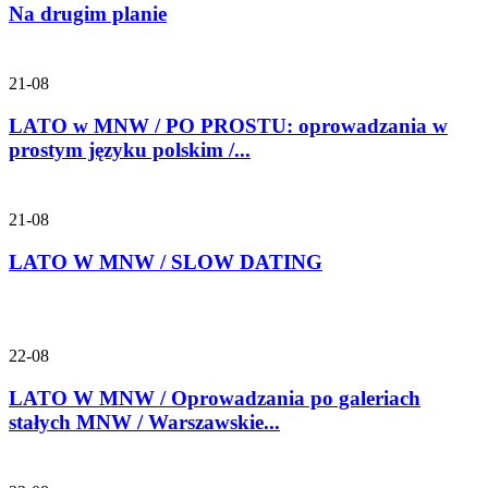
Na drugim planie
21-08
LATO w MNW / PO PROSTU: oprowadzania w
prostym języku polskim /...
21-08
LATO W MNW / SLOW DATING
22-08
LATO W MNW / Oprowadzania po galeriach
stałych MNW / Warszawskie...