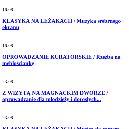
16-08
KLASYKA NA LEŻAKACH / Muzyka srebrnego
ekranu
16-08
OPROWADZANIE KURATORSKIE / Rzeźba na
meblościankę
23-08
Z WIZYTĄ NA MAGNACKIM DWORZE /
oprowadzanie dla młodzieży i dorosłych...
23-08
KLASYKA NA LEŻAKACH / Musica da camera