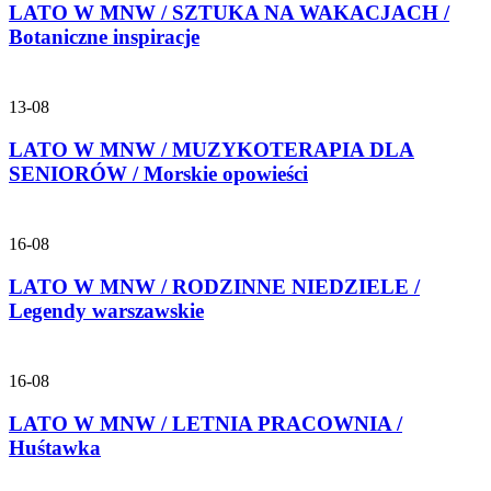
LATO W MNW / SZTUKA NA WAKACJACH /
Botaniczne inspiracje
13-08
LATO W MNW / MUZYKOTERAPIA DLA
SENIORÓW / Morskie opowieści
16-08
LATO W MNW / RODZINNE NIEDZIELE /
Legendy warszawskie
16-08
LATO W MNW / LETNIA PRACOWNIA /
Huśtawka