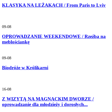
KLASYKA NA LEŻAKACH / From Paris to Lviv
09-08
OPROWADZANIE WEEKENDOWE / Rzeźba na
meblościankę
09-08
Biodróże w Królikarni
16-08
Z WIZYTĄ NA MAGNACKIM DWORZE /
oprowadzanie dla młodzieży i dorosłych...