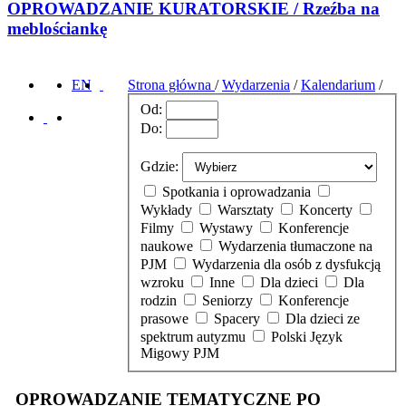
OPROWADZANIE KURATORSKIE / Rzeźba na
meblościankę
EN
Strona główna
/
Wydarzenia
/
Kalendarium
/
Od:
Do:
Gdzie:
Spotkania i oprowadzania
Wykłady
Warsztaty
Koncerty
Filmy
Wystawy
Konferencje
naukowe
Wydarzenia tłumaczone na
PJM
Wydarzenia dla osób z dysfukcją
wzroku
Inne
Dla dzieci
Dla
rodzin
Seniorzy
Konferencje
prasowe
Spacery
Dla dzieci ze
spektrum autyzmu
Polski Język
Migowy PJM
OPROWADZANIE TEMATYCZNE PO