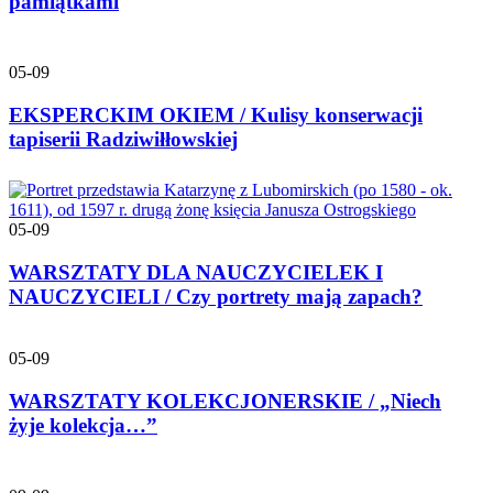
pamiątkami
05-09
EKSPERCKIM OKIEM / Kulisy konserwacji
tapiserii Radziwiłłowskiej
05-09
WARSZTATY DLA NAUCZYCIELEK I
NAUCZYCIELI / Czy portrety mają zapach?
05-09
WARSZTATY KOLEKCJONERSKIE / „Niech
żyje kolekcja…”