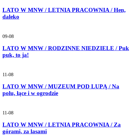
LATO W MNW / LETNIA PRACOWNIA / Hen,
daleko
09-08
LATO W MNW / RODZINNE NIEDZIELE / Puk
puk, to ja!
11-08
LATO W MNW / MUZEUM POD LUPĄ / Na
polu, łące i w ogrodzie
11-08
LATO W MNW / LETNIA PRACOWNIA / Za
górami, za lasami