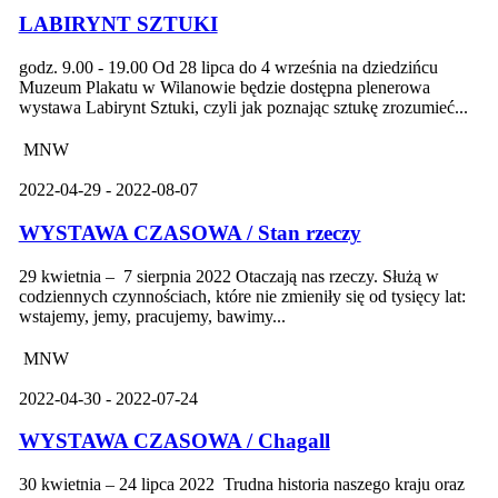
LABIRYNT SZTUKI
godz. 9.00 - 19.00 Od 28 lipca do 4 września na dziedzińcu
Muzeum Plakatu w Wilanowie będzie dostępna plenerowa
wystawa Labirynt Sztuki, czyli jak poznając sztukę zrozumieć...
MNW
2022-04-29 - 2022-08-07
WYSTAWA CZASOWA / Stan rzeczy
29 kwietnia – 7 sierpnia 2022 Otaczają nas rzeczy. Służą w
codziennych czynnościach, które nie zmieniły się od tysięcy lat:
wstajemy, jemy, pracujemy, bawimy...
MNW
2022-04-30 - 2022-07-24
WYSTAWA CZASOWA / Chagall
30 kwietnia – 24 lipca 2022 Trudna historia naszego kraju oraz