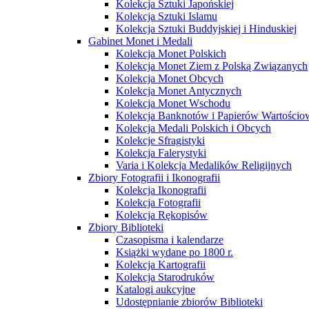
Kolekcja Sztuki Japońskiej
Kolekcja Sztuki Islamu
Kolekcja Sztuki Buddyjskiej i Hinduskiej
Gabinet Monet i Medali
Kolekcja Monet Polskich
Kolekcja Monet Ziem z Polską Związanych
Kolekcja Monet Obcych
Kolekcja Monet Antycznych
Kolekcja Monet Wschodu
Kolekcja Banknotów i Papierów Wartości
Kolekcja Medali Polskich i Obcych
Kolekcje Sfragistyki
Kolekcja Falerystyki
Varia i Kolekcja Medalików Religijnych
Zbiory Fotografii i Ikonografii
Kolekcja Ikonografii
Kolekcja Fotografii
Kolekcja Rękopisów
Zbiory Biblioteki
Czasopisma i kalendarze
Książki wydane po 1800 r.
Kolekcja Kartografii
Kolekcja Starodruków
Katalogi aukcyjne
Udostępnianie zbiorów Biblioteki