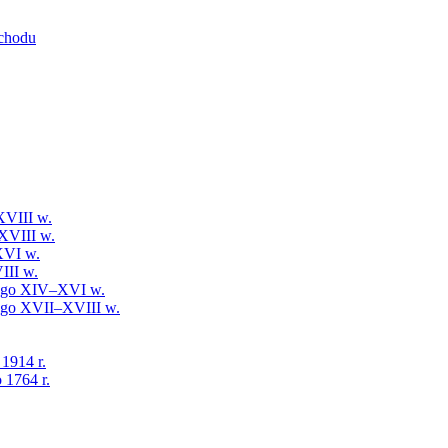
schodu
XVIII w.
XVIII w.
XVI w.
III w.
iego XIV–XVI w.
iego XVII–XVIII w.
 1914 r.
 1764 r.