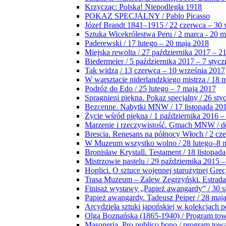
Krzycząc: Polska! Niepodległa 1918
POKAZ SPECJALNY / Pablo Picasso
Józef Brandt 1841–1915 / 22 czerwca – 30 
Sztuka Wicekrólestwa Peru / 2 marca - 20 
Paderewski / 17 lutego – 20 maja 2018
Miejska rewolta / 27 października 2017 – 2
Biedermeier / 5 października 2017 – 7 stycz
Tak widzą / 13 czerwca – 10 września 2017
W warsztacie niderlandzkiego mistrza / 18 
Podróż do Edo / 25 lutego – 7 maja 2017
Spragnieni piękna. Pokaz specjalny / 26 sty
Bezcenne. Nabytki MNW / 17 listopada 201
Życie wśród piękna / 1 października 2016 –
Marzenie i rzeczywistość. Gmach MNW / do
Brescia. Renesans na północy Włoch / 2 cz
W Muzeum wszystko wolno / 28 lutego–8 
Bronisław Krystall. Testament / 18 listopa
Mistrzowie pastelu / 29 października 2015 –
Hoplici. O sztuce wojennej starożytnej Grec
Trasa Muzeum – Zalew Zegrzyński. Estrada
Finisaż wystawy „Papież awangardy” / 30 s
Papież awangardy. Tadeusz Peiper / 28 maja
Arcydzieła sztuki japońskiej w kolekcjach p
Olga Boznańska (1865-1940) / Program to
Masoneria. Pro publico bono / program tow