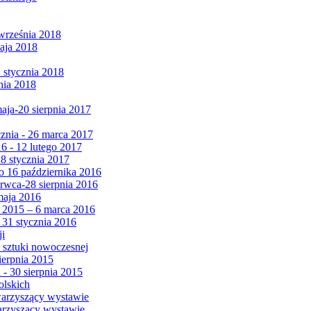
września 2018
maja 2018
1 stycznia 2018
nia 2018
maja-20 sierpnia 2017
cznia - 26 marca 2017
6 - 12 lutego 2017
 8 stycznia 2017
 16 października 2016
erwca-28 sierpnia 2016
maja 2016
da 2015 – 6 marca 2016
 31 stycznia 2016
ji
 sztuki nowoczesnej
ierpnia 2015
 - 30 sierpnia 2015
olskich
warzyszący wystawie
arzyszący wystawie