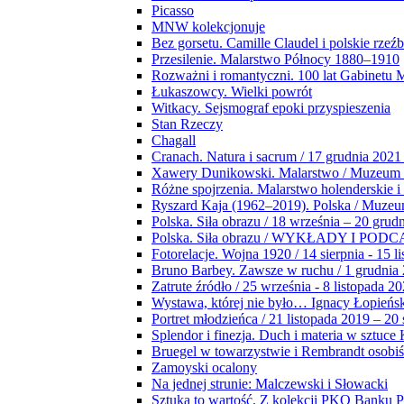
Picasso
MNW kolekcjonuje
Bez gorsetu. Camille Claudel i polskie rzeź
Przesilenie. Malarstwo Północy 1880–1910
Rozważni i romantyczni. 100 lat Gabinetu
Łukaszowcy. Wielki powrót
Witkacy. Sejsmograf epoki przyspieszenia
Stan Rzeczy
Chagall
Cranach. Natura i sacrum / 17 grudnia 2021
Xawery Dunikowski. Malarstwo / Muzeum 
Różne spojrzenia. Malarstwo holenderskie i
Ryszard Kaja (1962–2019). Polska / Muze
Polska. Siła obrazu / 18 września – 20 grud
Polska. Siła obrazu / WYKŁADY I POD
Fotorelacje. Wojna 1920 / 14 sierpnia - 15 l
Bruno Barbey. Zawsze w ruchu / 1 grudnia
Zatrute źródło / 25 września - 8 listopada 2
Wystawa, której nie było… Ignacy Łopieńs
Portret młodzieńca / 21 listopada 2019 – 20
Splendor i finezja. Duch i materia w sztuce 
Bruegel w towarzystwie i Rembrandt osobiś
Zamoyski ocalony
Na jednej strunie: Malczewski i Słowacki
Sztuka to wartość. Z kolekcji PKO Banku P