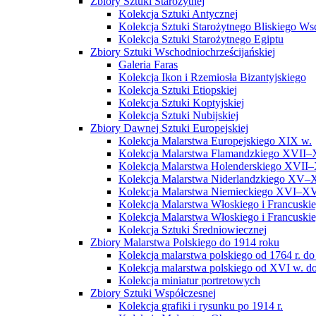
Zbiory Sztuki Starożytnej
Kolekcja Sztuki Antycznej
Kolekcja Sztuki Starożytnego Bliskiego W
Kolekcja Sztuki Starożytnego Egiptu
Zbiory Sztuki Wschodniochrześcijańskiej
Galeria Faras
Kolekcja Ikon i Rzemiosła Bizantyjskiego
Kolekcja Sztuki Etiopskiej
Kolekcja Sztuki Koptyjskiej
Kolekcja Sztuki Nubijskiej
Zbiory Dawnej Sztuki Europejskiej
Kolekcja Malarstwa Europejskiego XIX w.
Kolekcja Malarstwa Flamandzkiego XVII–
Kolekcja Malarstwa Holenderskiego XVII–
Kolekcja Malarstwa Niderlandzkiego XV–
Kolekcja Malarstwa Niemieckiego XVI–XV
Kolekcja Malarstwa Włoskiego i Francusk
Kolekcja Malarstwa Włoskiego i Francusk
Kolekcja Sztuki Średniowiecznej
Zbiory Malarstwa Polskiego do 1914 roku
Kolekcja malarstwa polskiego od 1764 r. do
Kolekcja malarstwa polskiego od XVI w. do
Kolekcja miniatur portretowych
Zbiory Sztuki Współczesnej
Kolekcja grafiki i rysunku po 1914 r.