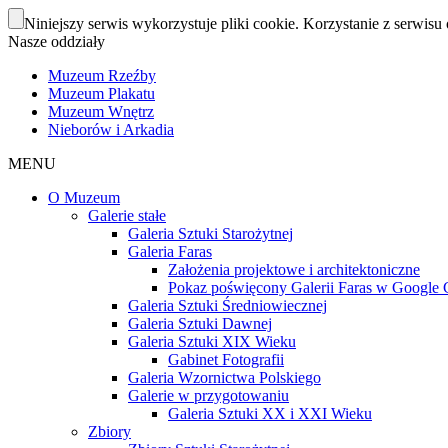
Niniejszy serwis wykorzystuje pliki cookie. Korzystanie z serwisu 
Nasze oddziały
Muzeum Rzeźby
Muzeum Plakatu
Muzeum Wnętrz
Nieborów i Arkadia
MENU
O Muzeum
Galerie stałe
Galeria Sztuki Starożytnej
Galeria Faras
Założenia projektowe i architektoniczne
Pokaz poświęcony Galerii Faras w Google Cu
Galeria Sztuki Średniowiecznej
Galeria Sztuki Dawnej
Galeria Sztuki XIX Wieku
Gabinet Fotografii
Galeria Wzornictwa Polskiego
Galerie w przygotowaniu
Galeria Sztuki XX i XXI Wieku
Zbiory