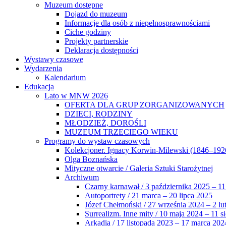
Muzeum dostępne
Dojazd do muzeum
Informacje dla osób z niepełnosprawnościami
Ciche godziny
Projekty partnerskie
Deklaracja dostępności
Wystawy czasowe
Wydarzenia
Kalendarium
Edukacja
Lato w MNW 2026
OFERTA DLA GRUP ZORGANIZOWANYCH
DZIECI, RODZINY
MŁODZIEŻ, DOROŚLI
MUZEUM TRZECIEGO WIEKU
Programy do wystaw czasowych
Kolekcjoner. Ignacy Korwin-Milewski (1846–192
Olga Boznańska
Mityczne otwarcie / Galeria Sztuki Starożytnej
Archiwum
Czarny karnawał / 3 października 2025 – 11
Autoportrety / 21 marca – 20 lipca 2025
Józef Chełmoński / 27 września 2024 – 2 lu
Surrealizm. Inne mity / 10 maja 2024 – 11 s
Arkadia / 17 listopada 2023 – 17 marca 202