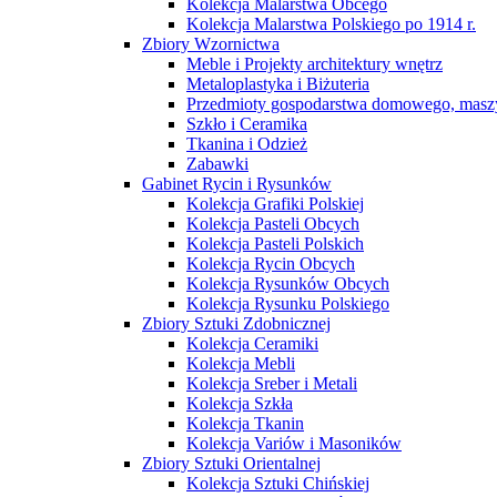
Kolekcja Malarstwa Obcego
Kolekcja Malarstwa Polskiego po 1914 r.
Zbiory Wzornictwa
Meble i Projekty architektury wnętrz
Metaloplastyka i Biżuteria
Przedmioty gospodarstwa domowego, maszy
Szkło i Ceramika
Tkanina i Odzież
Zabawki
Gabinet Rycin i Rysunków
Kolekcja Grafiki Polskiej
Kolekcja Pasteli Obcych
Kolekcja Pasteli Polskich
Kolekcja Rycin Obcych
Kolekcja Rysunków Obcych
Kolekcja Rysunku Polskiego
Zbiory Sztuki Zdobnicznej
Kolekcja Ceramiki
Kolekcja Mebli
Kolekcja Sreber i Metali
Kolekcja Szkła
Kolekcja Tkanin
Kolekcja Variów i Masoników
Zbiory Sztuki Orientalnej
Kolekcja Sztuki Chińskiej