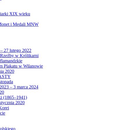
biarki XIX wieku
 Monet i Medali MNW
 – 27 lutego 2022
Rzeźby w Królikarni
 flamandzkie
um Plakatu w Wilanowie
nia 2020
CASTY
istopada
 2023 – 3 marca 2024
020
ki (1865–1941)
 stycznia 2020
Korei
cie
olskiego