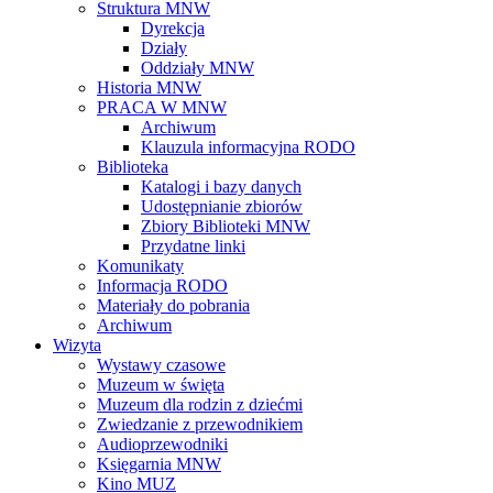
Struktura MNW
Dyrekcja
Działy
Oddziały MNW
Historia MNW
PRACA W MNW
Archiwum
Klauzula informacyjna RODO
Biblioteka
Katalogi i bazy danych
Udostępnianie zbiorów
Zbiory Biblioteki MNW
Przydatne linki
Komunikaty
Informacja RODO
Materiały do pobrania
Archiwum
Wizyta
Wystawy czasowe
Muzeum w święta
Muzeum dla rodzin z dziećmi
Zwiedzanie z przewodnikiem
Audioprzewodniki
Księgarnia MNW
Kino MUZ