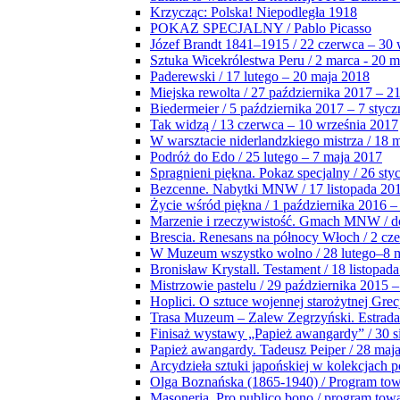
Krzycząc: Polska! Niepodległa 1918
POKAZ SPECJALNY / Pablo Picasso
Józef Brandt 1841–1915 / 22 czerwca – 30 
Sztuka Wicekrólestwa Peru / 2 marca - 20 
Paderewski / 17 lutego – 20 maja 2018
Miejska rewolta / 27 października 2017 – 2
Biedermeier / 5 października 2017 – 7 stycz
Tak widzą / 13 czerwca – 10 września 2017
W warsztacie niderlandzkiego mistrza / 18 
Podróż do Edo / 25 lutego – 7 maja 2017
Spragnieni piękna. Pokaz specjalny / 26 sty
Bezcenne. Nabytki MNW / 17 listopada 201
Życie wśród piękna / 1 października 2016 –
Marzenie i rzeczywistość. Gmach MNW / do
Brescia. Renesans na północy Włoch / 2 cz
W Muzeum wszystko wolno / 28 lutego–8 
Bronisław Krystall. Testament / 18 listopa
Mistrzowie pastelu / 29 października 2015 –
Hoplici. O sztuce wojennej starożytnej Grec
Trasa Muzeum – Zalew Zegrzyński. Estrada
Finisaż wystawy „Papież awangardy” / 30 s
Papież awangardy. Tadeusz Peiper / 28 maja
Arcydzieła sztuki japońskiej w kolekcjach p
Olga Boznańska (1865-1940) / Program to
Masoneria. Pro publico bono / program tow