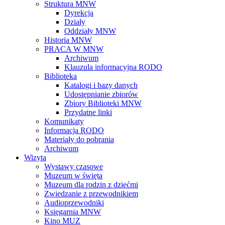
Struktura MNW
Dyrekcja
Działy
Oddziały MNW
Historia MNW
PRACA W MNW
Archiwum
Klauzula informacyjna RODO
Biblioteka
Katalogi i bazy danych
Udostępnianie zbiorów
Zbiory Biblioteki MNW
Przydatne linki
Komunikaty
Informacja RODO
Materiały do pobrania
Archiwum
Wizyta
Wystawy czasowe
Muzeum w święta
Muzeum dla rodzin z dziećmi
Zwiedzanie z przewodnikiem
Audioprzewodniki
Księgarnia MNW
Kino MUZ