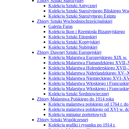
Zbiory Sztuki Starożytnej
Kolekcja Sztuki Antycznej
Kolekcja Sztuki Starożytnego Bliskiego W
Kolekcja Sztuki Starożytnego Egiptu
Zbiory Sztuki Wschodniochrześcijańskiej
Galeria Faras
Kolekcja Ikon i Rzemiosła Bizantyjskiego
Kolekcja Sztuki Etiopskiej
Kolekcja Sztuki Koptyjskiej
Kolekcja Sztuki Nubijskiej
Zbiory Dawnej Sztuki Europejskiej
Kolekcja Malarstwa Europejskiego XIX w.
Kolekcja Malarstwa Flamandzkiego XVII–
Kolekcja Malarstwa Holenderskiego XVII–
Kolekcja Malarstwa Niderlandzkiego XV–
Kolekcja Malarstwa Niemieckiego XVI–XV
Kolekcja Malarstwa Włoskiego i Francusk
Kolekcja Malarstwa Włoskiego i Francusk
Kolekcja Sztuki Średniowiecznej
Zbiory Malarstwa Polskiego do 1914 roku
Kolekcja malarstwa polskiego od 1764 r. do
Kolekcja malarstwa polskiego od XVI w. do
Kolekcja miniatur portretowych
Zbiory Sztuki Współczesnej
Kolekcja grafiki i rysunku po 1914 r.