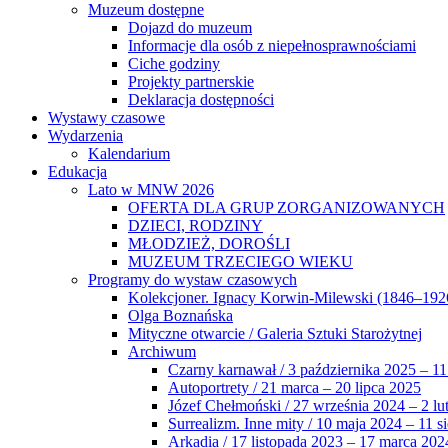
Muzeum dostępne
Dojazd do muzeum
Informacje dla osób z niepełnosprawnościami
Ciche godziny
Projekty partnerskie
Deklaracja dostępności
Wystawy czasowe
Wydarzenia
Kalendarium
Edukacja
Lato w MNW 2026
OFERTA DLA GRUP ZORGANIZOWANYCH
DZIECI, RODZINY
MŁODZIEŻ, DOROŚLI
MUZEUM TRZECIEGO WIEKU
Programy do wystaw czasowych
Kolekcjoner. Ignacy Korwin-Milewski (1846–192
Olga Boznańska
Mityczne otwarcie / Galeria Sztuki Starożytnej
Archiwum
Czarny karnawał / 3 października 2025 – 11
Autoportrety / 21 marca – 20 lipca 2025
Józef Chełmoński / 27 września 2024 – 2 lu
Surrealizm. Inne mity / 10 maja 2024 – 11 s
Arkadia / 17 listopada 2023 – 17 marca 202