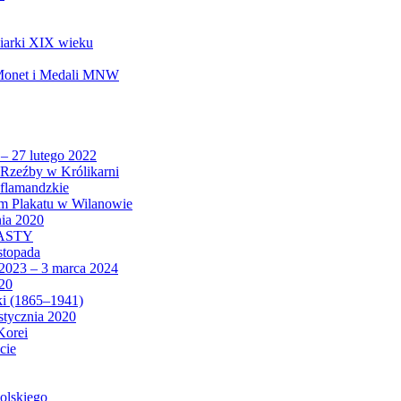
biarki XIX wieku
 Monet i Medali MNW
 – 27 lutego 2022
Rzeźby w Królikarni
 flamandzkie
um Plakatu w Wilanowie
nia 2020
CASTY
istopada
 2023 – 3 marca 2024
020
ki (1865–1941)
 stycznia 2020
Korei
cie
olskiego