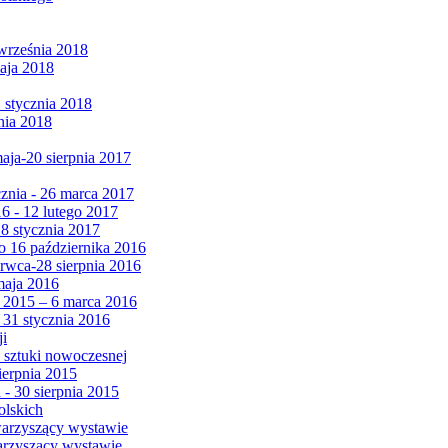
września 2018
maja 2018
1 stycznia 2018
nia 2018
maja-20 sierpnia 2017
cznia - 26 marca 2017
6 - 12 lutego 2017
 8 stycznia 2017
 16 października 2016
erwca-28 sierpnia 2016
maja 2016
da 2015 – 6 marca 2016
 31 stycznia 2016
ji
 sztuki nowoczesnej
ierpnia 2015
 - 30 sierpnia 2015
olskich
warzyszący wystawie
arzyszący wystawie