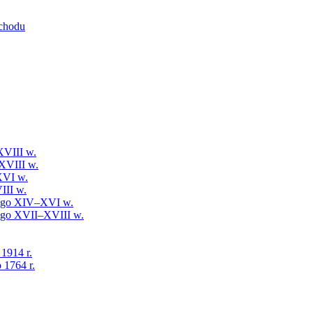
schodu
XVIII w.
XVIII w.
XVI w.
III w.
iego XIV–XVI w.
iego XVII–XVIII w.
 1914 r.
 1764 r.