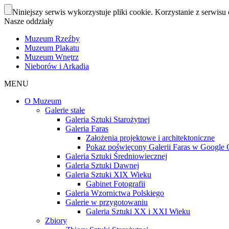
Niniejszy serwis wykorzystuje pliki cookie. Korzystanie z serwisu 
Nasze oddziały
Muzeum Rzeźby
Muzeum Plakatu
Muzeum Wnętrz
Nieborów i Arkadia
MENU
O Muzeum
Galerie stałe
Galeria Sztuki Starożytnej
Galeria Faras
Założenia projektowe i architektoniczne
Pokaz poświęcony Galerii Faras w Google Cu
Galeria Sztuki Średniowiecznej
Galeria Sztuki Dawnej
Galeria Sztuki XIX Wieku
Gabinet Fotografii
Galeria Wzornictwa Polskiego
Galerie w przygotowaniu
Galeria Sztuki XX i XXI Wieku
Zbiory