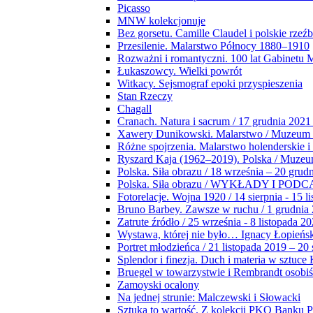
Picasso
MNW kolekcjonuje
Bez gorsetu. Camille Claudel i polskie rzeź
Przesilenie. Malarstwo Północy 1880–1910
Rozważni i romantyczni. 100 lat Gabinetu
Łukaszowcy. Wielki powrót
Witkacy. Sejsmograf epoki przyspieszenia
Stan Rzeczy
Chagall
Cranach. Natura i sacrum / 17 grudnia 2021
Xawery Dunikowski. Malarstwo / Muzeum 
Różne spojrzenia. Malarstwo holenderskie i
Ryszard Kaja (1962–2019). Polska / Muze
Polska. Siła obrazu / 18 września – 20 grud
Polska. Siła obrazu / WYKŁADY I POD
Fotorelacje. Wojna 1920 / 14 sierpnia - 15 l
Bruno Barbey. Zawsze w ruchu / 1 grudnia
Zatrute źródło / 25 września - 8 listopada 2
Wystawa, której nie było… Ignacy Łopieńs
Portret młodzieńca / 21 listopada 2019 – 20
Splendor i finezja. Duch i materia w sztuce 
Bruegel w towarzystwie i Rembrandt osobiś
Zamoyski ocalony
Na jednej strunie: Malczewski i Słowacki
Sztuka to wartość. Z kolekcji PKO Banku P