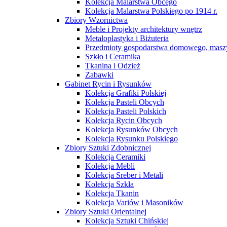
Kolekcja Malarstwa Obcego
Kolekcja Malarstwa Polskiego po 1914 r.
Zbiory Wzornictwa
Meble i Projekty architektury wnętrz
Metaloplastyka i Biżuteria
Przedmioty gospodarstwa domowego, maszy
Szkło i Ceramika
Tkanina i Odzież
Zabawki
Gabinet Rycin i Rysunków
Kolekcja Grafiki Polskiej
Kolekcja Pasteli Obcych
Kolekcja Pasteli Polskich
Kolekcja Rycin Obcych
Kolekcja Rysunków Obcych
Kolekcja Rysunku Polskiego
Zbiory Sztuki Zdobnicznej
Kolekcja Ceramiki
Kolekcja Mebli
Kolekcja Sreber i Metali
Kolekcja Szkła
Kolekcja Tkanin
Kolekcja Variów i Masoników
Zbiory Sztuki Orientalnej
Kolekcja Sztuki Chińskiej