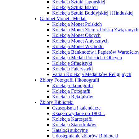
Kolekcja Sztuki Japońskiej
Kolekcja Sztuki Islamu
Kolekcja Sztuki Buddyjskiej i Hinduskiej
Gabinet Monet i Medali
Kolekcja Monet Polskich
Kolekcja Monet Ziem z Polską Związanych
Kolekcja Monet Obcych
Kolekcja Monet Antycznych
Kolekcja Monet Wschodu
Kolekcja Banknotów i Papierów Wartości
Kolekcja Medali Polskich i Obcych
Kolekcje Sfragistyki
Kolekcja Falerystyki
Varia i Kolekcja Medalików Religijnych
Zbiory Fotografii i Ikonografii
Kolekcja Ikonografii
Kolekcja Fotografii
Kolekcja Rękopisów
Zbiory Biblioteki
Czasopisma i kalendarze
Książki wydane po 1800 r.
Kolekcja Kartografii
Kolekcja Starodruków
Katalogi aukcyjne
Udostępnianie zbiorów Biblioteki