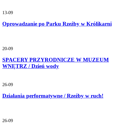
13-09
Oprowadzanie po Parku Rzeźby w Królikarni
20-09
SPACERY PRZYRODNICZE W MUZEUM
WNĘTRZ / Dzień wody
26-09
Działania performatywne / Rzeźby w ruch!
26-09