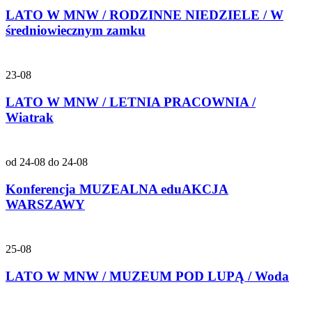
LATO W MNW / RODZINNE NIEDZIELE / W
średniowiecznym zamku
23-08
LATO W MNW / LETNIA PRACOWNIA /
Wiatrak
od 24-08 do 24-08
Konferencja MUZEALNA eduAKCJA
WARSZAWY
25-08
LATO W MNW / MUZEUM POD LUPĄ / Woda