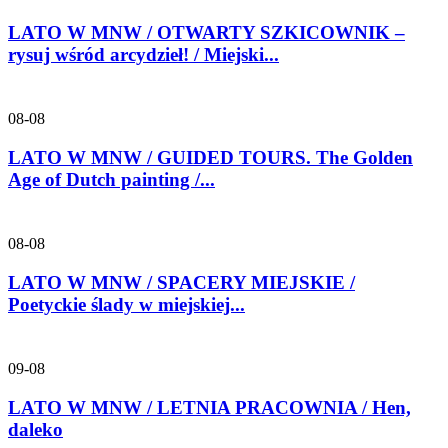
LATO W MNW / OTWARTY SZKICOWNIK –
rysuj wśród arcydzieł! / Miejski...
08-08
LATO W MNW / GUIDED TOURS. The Golden
Age of Dutch painting /...
08-08
LATO W MNW / SPACERY MIEJSKIE /
Poetyckie ślady w miejskiej...
09-08
LATO W MNW / LETNIA PRACOWNIA / Hen,
daleko