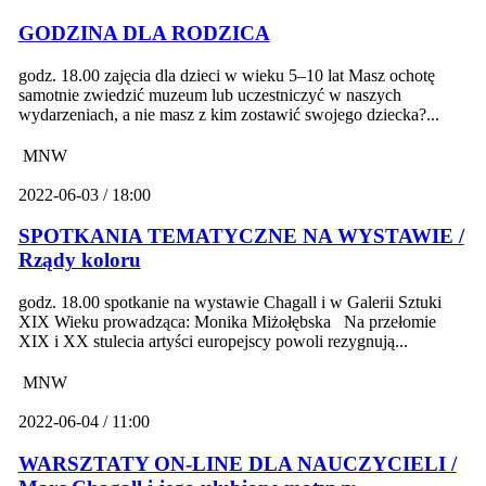
GODZINA DLA RODZICA
godz. 18.00 zajęcia dla dzieci w wieku 5–10 lat Masz ochotę
samotnie zwiedzić muzeum lub uczestniczyć w naszych
wydarzeniach, a nie masz z kim zostawić swojego dziecka?...
MNW
2022-06-03 / 18:00
SPOTKANIA TEMATYCZNE NA WYSTAWIE /
Rządy koloru
godz. 18.00 spotkanie na wystawie Chagall i w Galerii Sztuki
XIX Wieku prowadząca: Monika Miżołębska Na przełomie
XIX i XX stulecia artyści europejscy powoli rezygnują...
MNW
2022-06-04 / 11:00
WARSZTATY ON-LINE DLA NAUCZYCIELI /