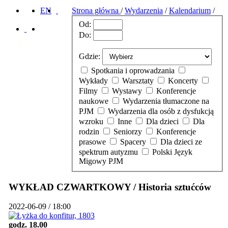
EN
Strona główna
/
Wydarzenia
/
Kalendarium
/
Od:
Do:
Gdzie:
Spotkania i oprowadzania
Wykłady
Warsztaty
Koncerty
Filmy
Wystawy
Konferencje
naukowe
Wydarzenia tłumaczone na
PJM
Wydarzenia dla osób z dysfukcją
wzroku
Inne
Dla dzieci
Dla
rodzin
Seniorzy
Konferencje
prasowe
Spacery
Dla dzieci ze
spektrum autyzmu
Polski Język
Migowy PJM
WYKŁAD CZWARTKOWY / Historia sztućców
2022-06-09 / 18:00
godz. 18.00