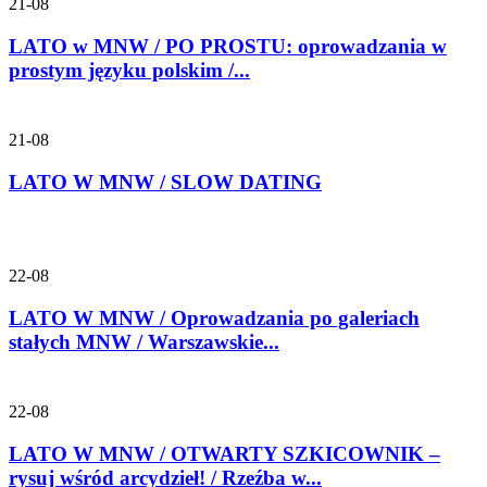
21-08
LATO w MNW / PO PROSTU: oprowadzania w
prostym języku polskim /...
21-08
LATO W MNW / SLOW DATING
22-08
LATO W MNW / Oprowadzania po galeriach
stałych MNW / Warszawskie...
22-08
LATO W MNW / OTWARTY SZKICOWNIK –
rysuj wśród arcydzieł! / Rzeźba w...