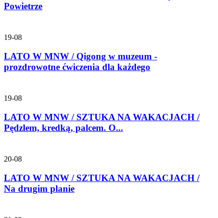
Powietrze
19-08
LATO W MNW / Qigong w muzeum -
prozdrowotne ćwiczenia dla każdego
19-08
LATO W MNW / SZTUKA NA WAKACJACH /
Pędzlem, kredką, palcem. O...
20-08
LATO W MNW / SZTUKA NA WAKACJACH /
Na drugim planie