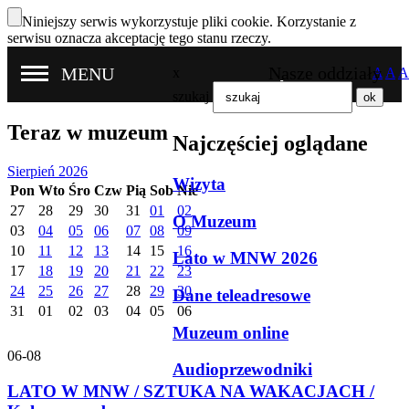
Niniejszy serwis wykorzystuje pliki cookie. Korzystanie z
serwisu oznacza akceptację tego stanu rzeczy.
Nasze oddziały
MENU
x
A
A
A
szukaj
Teraz w muzeum
Najczęściej oglądane
Sierpień 2026
Wizyta
Pon
Wto
Śro
Czw
Pią
Sob
Nie
27
28
29
30
31
01
02
O Muzeum
03
04
05
06
07
08
09
10
11
12
13
14
15
16
Lato w MNW 2026
17
18
19
20
21
22
23
24
25
26
27
28
29
30
Dane teleadresowe
31
01
02
03
04
05
06
Muzeum online
06-08
Audioprzewodniki
LATO W MNW / SZTUKA NA WAKACJACH /