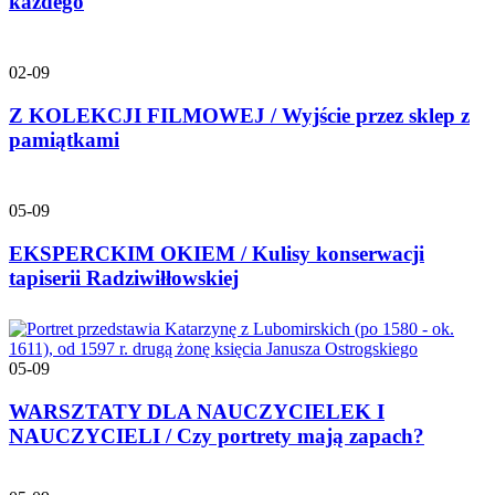
każdego
02-09
Z KOLEKCJI FILMOWEJ / Wyjście przez sklep z
pamiątkami
05-09
EKSPERCKIM OKIEM / Kulisy konserwacji
tapiserii Radziwiłłowskiej
05-09
WARSZTATY DLA NAUCZYCIELEK I
NAUCZYCIELI / Czy portrety mają zapach?