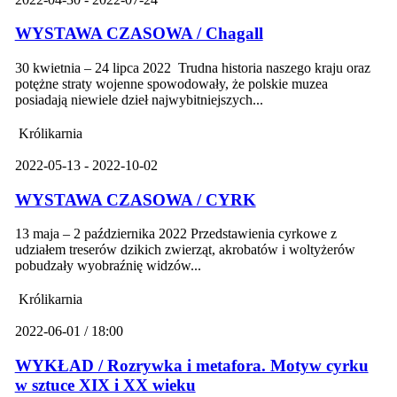
WYSTAWA CZASOWA / Chagall
30 kwietnia – 24 lipca 2022 Trudna historia naszego kraju oraz
potężne straty wojenne spowodowały, że polskie muzea
posiadają niewiele dzieł najwybitniejszych...
Królikarnia
2022-05-13 - 2022-10-02
WYSTAWA CZASOWA / CYRK
13 maja – 2 października 2022 Przedstawienia cyrkowe z
udziałem treserów dzikich zwierząt, akrobatów i woltyżerów
pobudzały wyobraźnię widzów...
Królikarnia
2022-06-01 / 18:00
WYKŁAD / Rozrywka i metafora. Motyw cyrku
w sztuce XIX i XX wieku