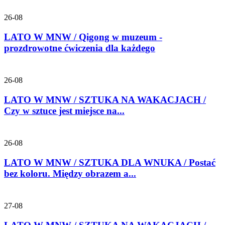
26-08
LATO W MNW / Qigong w muzeum -
prozdrowotne ćwiczenia dla każdego
26-08
LATO W MNW / SZTUKA NA WAKACJACH /
Czy w sztuce jest miejsce na...
26-08
LATO W MNW / SZTUKA DLA WNUKA / Postać
bez koloru. Między obrazem a...
27-08