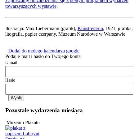
Zapraszamy do zapoznania się z pełnym programem wydarzeń
towarzyszących wystawie
.
Ilustracja: Max Liebermann (grafik),
Kunstreiterin
, 1921
, grafika
,
litografia, papier czerpany, Muzeum Narodowe w Warszawie
Dodaj do mojego kalendarza google
Podaj e-mail i hasło do Twojego konta
E-mail
Hasło
Pozostałe wydarzenia miesiąca
Muzeum Plakatu