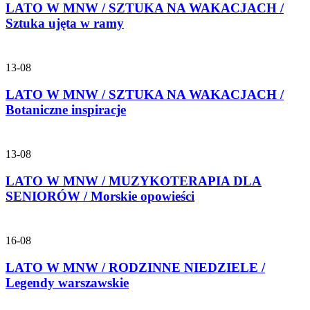
LATO W MNW / SZTUKA NA WAKACJACH /
Sztuka ujęta w ramy
13-08
LATO W MNW / SZTUKA NA WAKACJACH /
Botaniczne inspiracje
13-08
LATO W MNW / MUZYKOTERAPIA DLA
SENIORÓW / Morskie opowieści
16-08
LATO W MNW / RODZINNE NIEDZIELE /
Legendy warszawskie