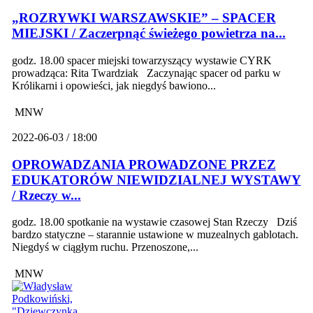
„ROZRYWKI WARSZAWSKIE” – SPACER
MIEJSKI / Zaczerpnąć świeżego powietrza na...
godz. 18.00 spacer miejski towarzyszący wystawie CYRK
prowadząca: Rita Twardziak Zaczynając spacer od parku w
Królikarni i opowieści, jak niegdyś bawiono...
MNW
2022-06-03 / 18:00
OPROWADZANIA PROWADZONE PRZEZ
EDUKATORÓW NIEWIDZIALNEJ WYSTAWY
/ Rzeczy w...
godz. 18.00 spotkanie na wystawie czasowej Stan Rzeczy Dziś
bardzo statyczne – starannie ustawione w muzealnych gablotach.
Niegdyś w ciągłym ruchu. Przenoszone,...
MNW