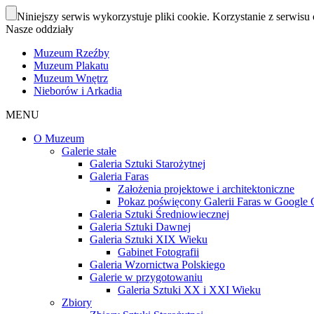
Niniejszy serwis wykorzystuje pliki cookie. Korzystanie z serwisu 
Nasze oddziały
Muzeum Rzeźby
Muzeum Plakatu
Muzeum Wnętrz
Nieborów i Arkadia
MENU
O Muzeum
Galerie stałe
Galeria Sztuki Starożytnej
Galeria Faras
Założenia projektowe i architektoniczne
Pokaz poświęcony Galerii Faras w Google Cu
Galeria Sztuki Średniowiecznej
Galeria Sztuki Dawnej
Galeria Sztuki XIX Wieku
Gabinet Fotografii
Galeria Wzornictwa Polskiego
Galerie w przygotowaniu
Galeria Sztuki XX i XXI Wieku
Zbiory