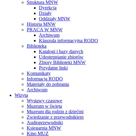
Struktura MNW
Dyrekcja
Działy
Oddziały MNW
Historia MNW
PRACA W MNW
Archiwum
Klauzula informacyjna RODO
Biblioteka
Katalogi i bazy danych
Udostępnianie zbiorów
Zbiory Biblioteki MNW
Przydatne linki
Komunikaty
Informacja RODO
Materiały do pobrania
Archiwum
Wizyta
Wystawy czasowe
Muzeum w święta
Muzeum dla rodzin z dziećmi
Zwiedzanie z przewodnikiem
Audioprzewodniki
Księgarnia MNW
Kino MUZ