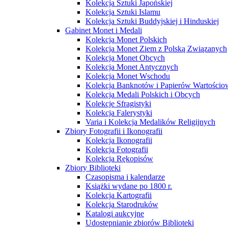
Kolekcja Sztuki Japońskiej
Kolekcja Sztuki Islamu
Kolekcja Sztuki Buddyjskiej i Hinduskiej
Gabinet Monet i Medali
Kolekcja Monet Polskich
Kolekcja Monet Ziem z Polską Związanych
Kolekcja Monet Obcych
Kolekcja Monet Antycznych
Kolekcja Monet Wschodu
Kolekcja Banknotów i Papierów Wartości
Kolekcja Medali Polskich i Obcych
Kolekcje Sfragistyki
Kolekcja Falerystyki
Varia i Kolekcja Medalików Religijnych
Zbiory Fotografii i Ikonografii
Kolekcja Ikonografii
Kolekcja Fotografii
Kolekcja Rękopisów
Zbiory Biblioteki
Czasopisma i kalendarze
Książki wydane po 1800 r.
Kolekcja Kartografii
Kolekcja Starodruków
Katalogi aukcyjne
Udostępnianie zbiorów Biblioteki