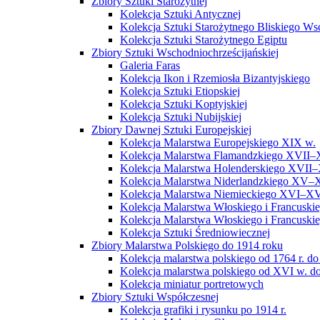
Zbiory Sztuki Starożytnej
Kolekcja Sztuki Antycznej
Kolekcja Sztuki Starożytnego Bliskiego W
Kolekcja Sztuki Starożytnego Egiptu
Zbiory Sztuki Wschodniochrześcijańskiej
Galeria Faras
Kolekcja Ikon i Rzemiosła Bizantyjskiego
Kolekcja Sztuki Etiopskiej
Kolekcja Sztuki Koptyjskiej
Kolekcja Sztuki Nubijskiej
Zbiory Dawnej Sztuki Europejskiej
Kolekcja Malarstwa Europejskiego XIX w.
Kolekcja Malarstwa Flamandzkiego XVII–
Kolekcja Malarstwa Holenderskiego XVII–
Kolekcja Malarstwa Niderlandzkiego XV–
Kolekcja Malarstwa Niemieckiego XVI–XV
Kolekcja Malarstwa Włoskiego i Francusk
Kolekcja Malarstwa Włoskiego i Francusk
Kolekcja Sztuki Średniowiecznej
Zbiory Malarstwa Polskiego do 1914 roku
Kolekcja malarstwa polskiego od 1764 r. do
Kolekcja malarstwa polskiego od XVI w. do
Kolekcja miniatur portretowych
Zbiory Sztuki Współczesnej
Kolekcja grafiki i rysunku po 1914 r.