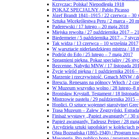
Krzycząc: Polska! Niepodległa 1918
POKAZ SPECJALNY / Pablo Picasso
Józef Brandt 1841–1915 / 22 czerwca – 30 
Sztuka Wicekrólestwa Peru / 2 marca - 20 
Paderewski / 17 lutego – 20 maja 2018
Miejska rewolta / 27 października 2017 – 2
Biedermeier / 5 października 2017 – 7 stycz
Tak widzą / 13 czerwca – 10 września 2017
W warsztacie niderlandzkiego mistrza / 18 
Podróż do Edo / 25 lutego – 7 maja 2017
Spragnieni piękna. Pokaz specjalny / 26 sty
Bezcenne. Nabytki MNW / 17 listopada 201
Życie wśród piękna / 1 października 2016 –
Marzenie i rzeczywistość. Gmach MNW / do
Brescia. Renesans na północy Włoch / 2 cz
W Muzeum wszystko wolno / 28 lutego–8 
Bronisław Krystall. Testament / 18 listopa
Mistrzowie pastelu / 29 października 2015 –
Hoplici. O sztuce wojennej starożytnej Grec
Trasa Muzeum – Zalew Zegrzyński. Estrada
Finisaż wystawy „Papież awangardy” / 30 s
Papież awangardy. Tadeusz Peiper / 28 maja
Arcydzieła sztuki japońskiej w kolekcjach p
Olga Boznańska (1865-1940) / Program to
Masoneria. Pro publico bono / program tow