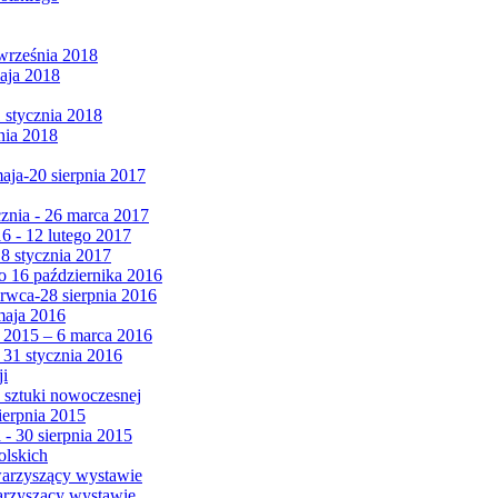
września 2018
maja 2018
1 stycznia 2018
nia 2018
maja-20 sierpnia 2017
cznia - 26 marca 2017
6 - 12 lutego 2017
 8 stycznia 2017
 16 października 2016
erwca-28 sierpnia 2016
maja 2016
da 2015 – 6 marca 2016
 31 stycznia 2016
ji
 sztuki nowoczesnej
ierpnia 2015
 - 30 sierpnia 2015
olskich
warzyszący wystawie
arzyszący wystawie