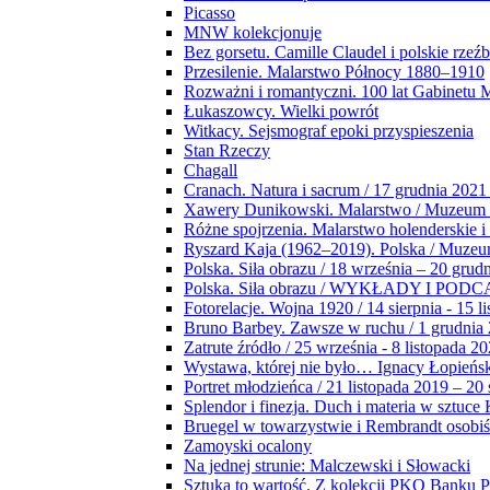
Picasso
MNW kolekcjonuje
Bez gorsetu. Camille Claudel i polskie rzeź
Przesilenie. Malarstwo Północy 1880–1910
Rozważni i romantyczni. 100 lat Gabinetu
Łukaszowcy. Wielki powrót
Witkacy. Sejsmograf epoki przyspieszenia
Stan Rzeczy
Chagall
Cranach. Natura i sacrum / 17 grudnia 2021
Xawery Dunikowski. Malarstwo / Muzeum 
Różne spojrzenia. Malarstwo holenderskie i
Ryszard Kaja (1962–2019). Polska / Muze
Polska. Siła obrazu / 18 września – 20 grud
Polska. Siła obrazu / WYKŁADY I POD
Fotorelacje. Wojna 1920 / 14 sierpnia - 15 l
Bruno Barbey. Zawsze w ruchu / 1 grudnia
Zatrute źródło / 25 września - 8 listopada 2
Wystawa, której nie było… Ignacy Łopieńs
Portret młodzieńca / 21 listopada 2019 – 20
Splendor i finezja. Duch i materia w sztuce 
Bruegel w towarzystwie i Rembrandt osobiś
Zamoyski ocalony
Na jednej strunie: Malczewski i Słowacki
Sztuka to wartość. Z kolekcji PKO Banku P