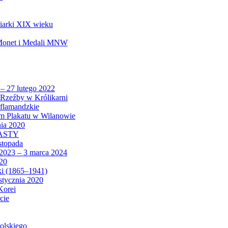
biarki XIX wieku
 Monet i Medali MNW
 – 27 lutego 2022
Rzeźby w Królikarni
 flamandzkie
um Plakatu w Wilanowie
nia 2020
CASTY
istopada
 2023 – 3 marca 2024
020
ki (1865–1941)
 stycznia 2020
Korei
cie
olskiego