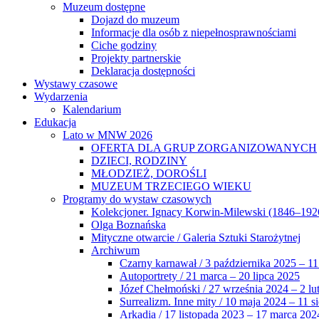
Muzeum dostępne
Dojazd do muzeum
Informacje dla osób z niepełnosprawnościami
Ciche godziny
Projekty partnerskie
Deklaracja dostępności
Wystawy czasowe
Wydarzenia
Kalendarium
Edukacja
Lato w MNW 2026
OFERTA DLA GRUP ZORGANIZOWANYCH
DZIECI, RODZINY
MŁODZIEŻ, DOROŚLI
MUZEUM TRZECIEGO WIEKU
Programy do wystaw czasowych
Kolekcjoner. Ignacy Korwin-Milewski (1846–192
Olga Boznańska
Mityczne otwarcie / Galeria Sztuki Starożytnej
Archiwum
Czarny karnawał / 3 października 2025 – 11
Autoportrety / 21 marca – 20 lipca 2025
Józef Chełmoński / 27 września 2024 – 2 lu
Surrealizm. Inne mity / 10 maja 2024 – 11 s
Arkadia / 17 listopada 2023 – 17 marca 202