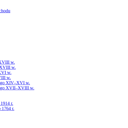
schodu
XVIII w.
XVIII w.
XVI w.
III w.
iego XIV–XVI w.
iego XVII–XVIII w.
 1914 r.
 1764 r.