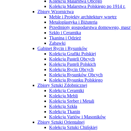
Kolekcja Malarstwa Obcego
Kolekcja Malarstwa Polskiego po 1914 r.
Zbiory Wzornictwa
Meble i Projekty architektury wnętrz
Metaloplastyka i Biżuteria
Przedmioty gospodarstwa domowego, maszy
Szkło i Ceramika
Tkanina i Odzież
Zabawki
Gabinet Rycin i Rysunków
Kolekcja Grafiki Polskiej
Kolekcja Pasteli Obcych
Kolekcja Pasteli Polskich
Kolekcja Rycin Obcych
Kolekcja Rysunków Obcych
Kolekcja Rysunku Polskiego
Zbiory Sztuki Zdobnicznej
Kolekcja Ceramiki
Kolekcja Mebli
Kolekcja Sreber i Metali
Kolekcja Szkła
Kolekcja Tkanin
Kolekcja Variów i Masoników
Zbiory Sztuki Orientalnej
Kolekcja Sztuki Chińskiej