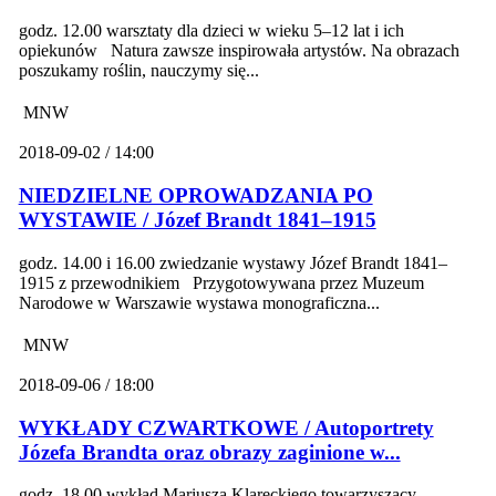
godz. 12.00 warsztaty dla dzieci w wieku 5–12 lat i ich
opiekunów Natura zawsze inspirowała artystów. Na obrazach
poszukamy roślin, nauczymy się...
MNW
2018-09-02 / 14:00
NIEDZIELNE OPROWADZANIA PO
WYSTAWIE / Józef Brandt 1841–1915
godz. 14.00 i 16.00 zwiedzanie wystawy Józef Brandt 1841–
1915 z przewodnikiem Przygotowywana przez Muzeum
Narodowe w Warszawie wystawa monograficzna...
MNW
2018-09-06 / 18:00
WYKŁADY CZWARTKOWE / Autoportrety
Józefa Brandta oraz obrazy zaginione w...
godz. 18.00 wykład Mariusza Klareckiego towarzyszący