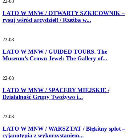
22-08
LATO W MNW / OTWARTY SZKICOWNIK –
rysuj wśród arcydzieł! / Rzeźba w...
22-08
LATO W MNW / GUIDED TOURS. The
Museum’s Crown Jewel: The Gallery of...
22-08
LATO W MNW / SPACERY MIEJSKIE /
Działalność Grupy Twożywo i...
22-08
LATO W MNW / WARSZTAT / Błękitny splot –
cyjanotypia z wykorzystaniem...