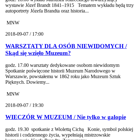
wystawie Józef Brandt 1841–1915 Tematem wykładu będą trzy
autoportrety Józefa Brandta oraz historia...
MNW
2018-09-07 / 17:00
WARSZTATY DLA OSÓB NIEWIDOMYCH /
Skąd się wzięło Muzeum?
godz. 17.00 warsztaty dedykowane osobom niewidomym
Spotkanie poświęcone historii Muzeum Narodowego w
Warszawie, powstałemu w 1862 roku jako Muzeum Sztuk
Pięknych. Dowiemy...
MNW
2018-09-07 / 19:30
WIECZÓR W MUZEUM / Nie tylko w galopie
godz. 19.30 spotkanie z Wiolettą Cichą Konie, symbol polskiej
historii i codziennego życia, wypełniają mistrzowskie