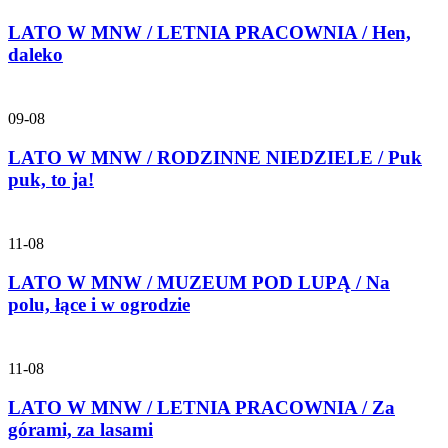
LATO W MNW / LETNIA PRACOWNIA / Hen,
daleko
09-08
LATO W MNW / RODZINNE NIEDZIELE / Puk
puk, to ja!
11-08
LATO W MNW / MUZEUM POD LUPĄ / Na
polu, łące i w ogrodzie
11-08
LATO W MNW / LETNIA PRACOWNIA / Za
górami, za lasami