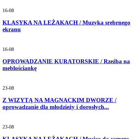
16-08
KLASYKA NA LEŻAKACH / Muzyka srebrnego
ekranu
16-08
OPROWADZANIE KURATORSKIE / Rzeźba na
meblościankę
23-08
Z WIZYTĄ NA MAGNACKIM DWORZE /
oprowadzanie dla młodzieży i dorosłych...
23-08
KLASYKA NA LEŻAKACH / Musica da camera