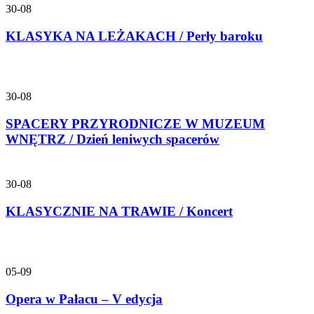
30-08
KLASYKA NA LEŻAKACH / Perły baroku
30-08
SPACERY PRZYRODNICZE W MUZEUM
WNĘTRZ / Dzień leniwych spacerów
30-08
KLASYCZNIE NA TRAWIE / Koncert
05-09
Opera w Pałacu – V edycja