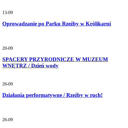
13-09
Oprowadzanie po Parku Rzeźby w Królikarni
20-09
SPACERY PRZYRODNICZE W MUZEUM
WNĘTRZ / Dzień wody
26-09
Działania performatywne / Rzeźby w ruch!
26-09