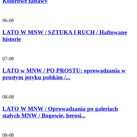
Kolorowe zabawy
06-08
LATO W MNW / SZTUKA I RUCH / Haftowane
historie
07-08
LATO w MNW / PO PROSTU: oprowadzania w
prostym języku polskim /...
08-08
LATO W MNW / Oprowadzania po galeriach
stałych MNW / Bogowie, herosi...
08-08