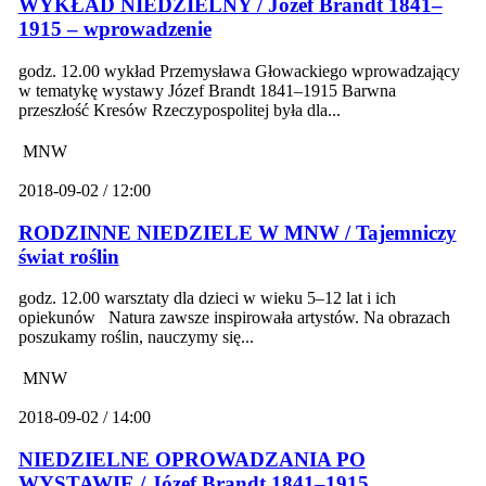
WYKŁAD NIEDZIELNY / Józef Brandt 1841–
1915 – wprowadzenie
godz. 12.00 wykład Przemysława Głowackiego wprowadzający
w tematykę wystawy Józef Brandt 1841–1915 Barwna
przeszłość Kresów Rzeczypospolitej była dla...
MNW
2018-09-02 / 12:00
RODZINNE NIEDZIELE W MNW / Tajemniczy
świat roślin
godz. 12.00 warsztaty dla dzieci w wieku 5–12 lat i ich
opiekunów Natura zawsze inspirowała artystów. Na obrazach
poszukamy roślin, nauczymy się...
MNW
2018-09-02 / 14:00
NIEDZIELNE OPROWADZANIA PO
WYSTAWIE / Józef Brandt 1841–1915