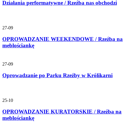
Działania performatywne / Rzeźba nas obchodzi
27-09
OPROWADZANIE WEEKENDOWE / Rzeźba na
meblościankę
27-09
Oprowadzanie po Parku Rzeźby w Królikarni
25-10
OPROWADZANIE KURATORSKIE / Rzeźba na
meblościankę