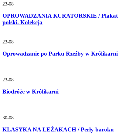
23-08
OPROWADZANIA KURATORSKIE / Plakat
polski. Kolekcja
23-08
Oprowadzanie po Parku Rzeźby w Królikarni
23-08
Biodróże w Królikarni
30-08
KLASYKA NA LEŻAKACH / Perły baroku