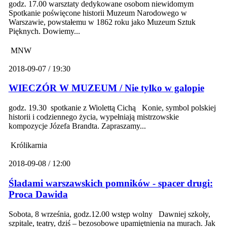
godz. 17.00 warsztaty dedykowane osobom niewidomym
Spotkanie poświęcone historii Muzeum Narodowego w
Warszawie, powstałemu w 1862 roku jako Muzeum Sztuk
Pięknych. Dowiemy...
MNW
2018-09-07 / 19:30
WIECZÓR W MUZEUM / Nie tylko w galopie
godz. 19.30 spotkanie z Wiolettą Cichą Konie, symbol polskiej
historii i codziennego życia, wypełniają mistrzowskie
kompozycje Józefa Brandta. Zapraszamy...
Królikarnia
2018-09-08 / 12:00
Śladami warszawskich pomników - spacer drugi:
Proca Dawida
Sobota, 8 września, godz.12.00 wstęp wolny Dawniej szkoły,
szpitale, teatry, dziś – bezosobowe upamiętnienia na murach. Jak