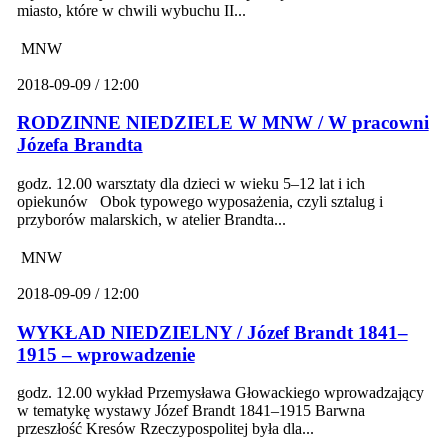
miasto, które w chwili wybuchu II...
MNW
2018-09-09 / 12:00
RODZINNE NIEDZIELE W MNW / W pracowni
Józefa Brandta
godz. 12.00 warsztaty dla dzieci w wieku 5–12 lat i ich
opiekunów Obok typowego wyposażenia, czyli sztalug i
przyborów malarskich, w atelier Brandta...
MNW
2018-09-09 / 12:00
WYKŁAD NIEDZIELNY / Józef Brandt 1841–
1915 – wprowadzenie
godz. 12.00 wykład Przemysława Głowackiego wprowadzający
w tematykę wystawy Józef Brandt 1841–1915 Barwna
przeszłość Kresów Rzeczypospolitej była dla...