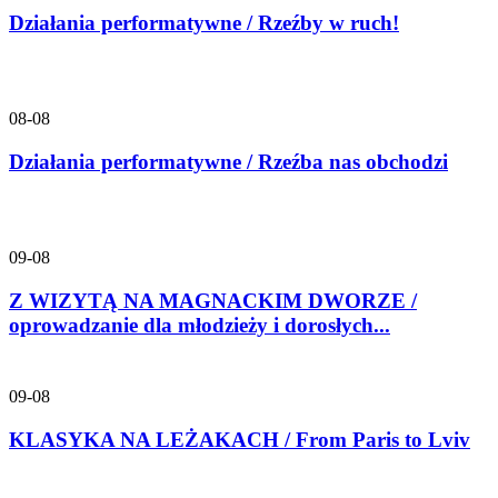
Działania performatywne / Rzeźby w ruch!
08-08
Działania performatywne / Rzeźba nas obchodzi
09-08
Z WIZYTĄ NA MAGNACKIM DWORZE /
oprowadzanie dla młodzieży i dorosłych...
09-08
KLASYKA NA LEŻAKACH / From Paris to Lviv