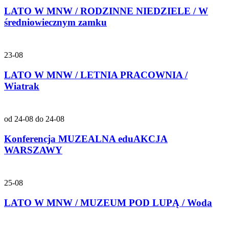
LATO W MNW / RODZINNE NIEDZIELE / W
średniowiecznym zamku
23-08
LATO W MNW / LETNIA PRACOWNIA /
Wiatrak
od 24-08 do 24-08
Konferencja MUZEALNA eduAKCJA
WARSZAWY
25-08
LATO W MNW / MUZEUM POD LUPĄ / Woda