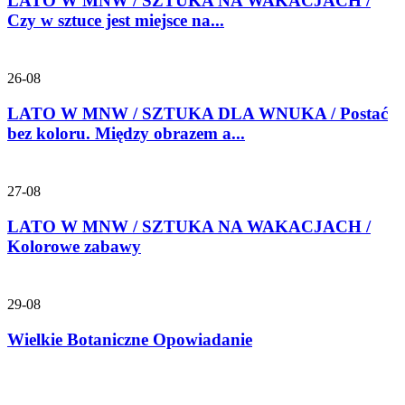
LATO W MNW / SZTUKA NA WAKACJACH /
Czy w sztuce jest miejsce na...
26-08
LATO W MNW / SZTUKA DLA WNUKA / Postać
bez koloru. Między obrazem a...
27-08
LATO W MNW / SZTUKA NA WAKACJACH /
Kolorowe zabawy
29-08
Wielkie Botaniczne Opowiadanie