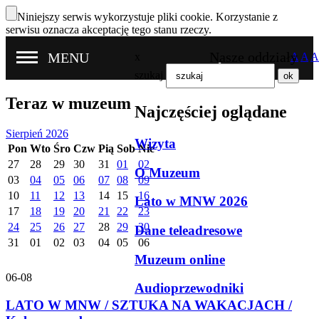
Niniejszy serwis wykorzystuje pliki cookie. Korzystanie z
serwisu oznacza akceptację tego stanu rzeczy.
Nasze oddziały
MENU
x
A
A
A
szukaj
Teraz w muzeum
Najczęściej oglądane
Sierpień 2026
Wizyta
Pon
Wto
Śro
Czw
Pią
Sob
Nie
27
28
29
30
31
01
02
O Muzeum
03
04
05
06
07
08
09
10
11
12
13
14
15
16
Lato w MNW 2026
17
18
19
20
21
22
23
24
25
26
27
28
29
30
Dane teleadresowe
31
01
02
03
04
05
06
Muzeum online
06-08
Audioprzewodniki
LATO W MNW / SZTUKA NA WAKACJACH /