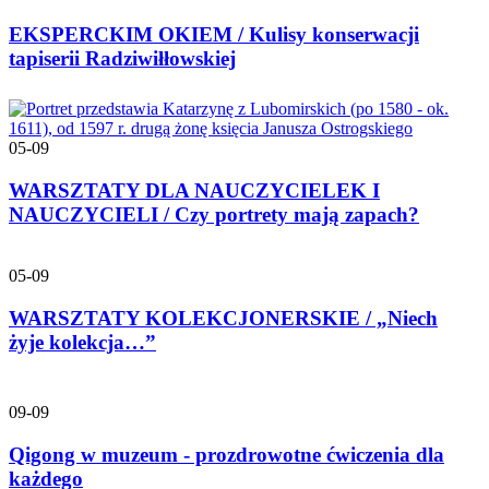
EKSPERCKIM OKIEM / Kulisy konserwacji
tapiserii Radziwiłłowskiej
05-09
WARSZTATY DLA NAUCZYCIELEK I
NAUCZYCIELI / Czy portrety mają zapach?
05-09
WARSZTATY KOLEKCJONERSKIE / „Niech
żyje kolekcja…”
09-09
Qigong w muzeum - prozdrowotne ćwiczenia dla
każdego