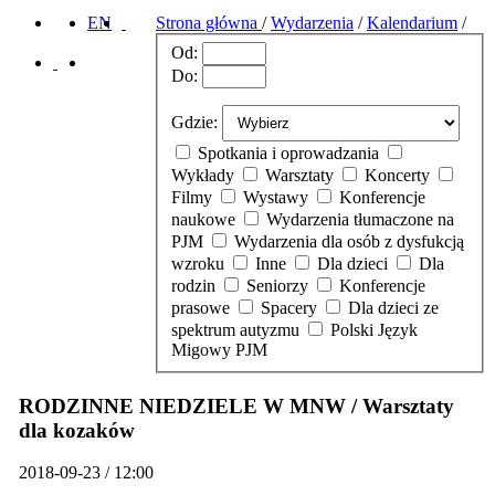
EN
Strona główna
/
Wydarzenia
/
Kalendarium
/
Od:
Do:
Gdzie:
Spotkania i oprowadzania
Wykłady
Warsztaty
Koncerty
Filmy
Wystawy
Konferencje
naukowe
Wydarzenia tłumaczone na
PJM
Wydarzenia dla osób z dysfukcją
wzroku
Inne
Dla dzieci
Dla
rodzin
Seniorzy
Konferencje
prasowe
Spacery
Dla dzieci ze
spektrum autyzmu
Polski Język
Migowy PJM
RODZINNE NIEDZIELE W MNW / Warsztaty
dla kozaków
2018-09-23 / 12:00