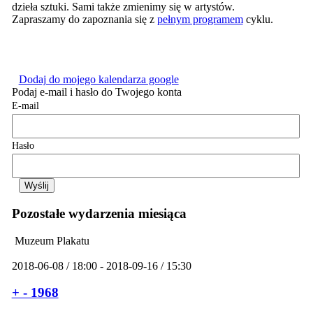
dzieła sztuki. Sami także zmienimy się w artystów.
Zapraszamy do zapoznania się z
pełnym programem
cyklu.
Dodaj do mojego kalendarza google
Podaj e-mail i hasło do Twojego konta
E-mail
Hasło
Pozostałe wydarzenia miesiąca
Muzeum Plakatu
2018-06-08 / 18:00 - 2018-09-16 / 15:30
+ - 1968