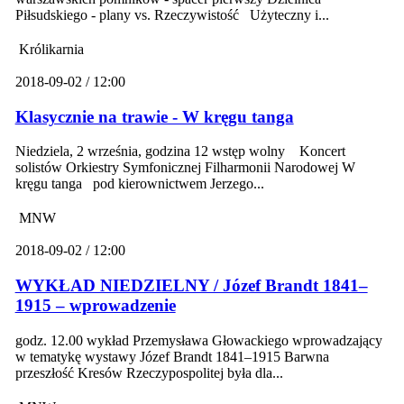
Piłsudskiego - plany vs. Rzeczywistość Użyteczny i...
Królikarnia
2018-09-02 / 12:00
Klasycznie na trawie - W kręgu tanga
Niedziela, 2 września, godzina 12 wstęp wolny Koncert
solistów Orkiestry Symfonicznej Filharmonii Narodowej W
kręgu tanga pod kierownictwem Jerzego...
MNW
2018-09-02 / 12:00
WYKŁAD NIEDZIELNY / Józef Brandt 1841–
1915 – wprowadzenie
godz. 12.00 wykład Przemysława Głowackiego wprowadzający
w tematykę wystawy Józef Brandt 1841–1915 Barwna
przeszłość Kresów Rzeczypospolitej była dla...