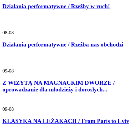
Działania performatywne / Rzeźby w ruch!
08-08
Działania performatywne / Rzeźba nas obchodzi
09-08
Z WIZYTĄ NA MAGNACKIM DWORZE /
oprowadzanie dla młodzieży i dorosłych...
09-08
KLASYKA NA LEŻAKACH / From Paris to Lviv