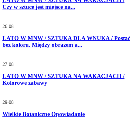
LATO W MNW / SZTUKA NA WAKACJACH /
Czy w sztuce jest miejsce na...
26-08
LATO W MNW / SZTUKA DLA WNUKA / Postać
bez koloru. Między obrazem a...
27-08
LATO W MNW / SZTUKA NA WAKACJACH /
Kolorowe zabawy
29-08
Wielkie Botaniczne Opowiadanie