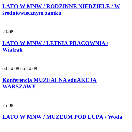
LATO W MNW / RODZINNE NIEDZIELE / W
średniowiecznym zamku
23-08
LATO W MNW / LETNIA PRACOWNIA /
Wiatrak
od 24-08 do 24-08
Konferencja MUZEALNA eduAKCJA
WARSZAWY
25-08
LATO W MNW / MUZEUM POD LUPĄ / Woda