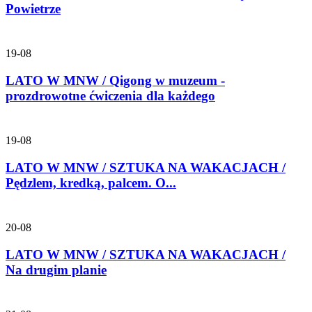
Powietrze
19-08
LATO W MNW / Qigong w muzeum -
prozdrowotne ćwiczenia dla każdego
19-08
LATO W MNW / SZTUKA NA WAKACJACH /
Pędzlem, kredką, palcem. O...
20-08
LATO W MNW / SZTUKA NA WAKACJACH /
Na drugim planie