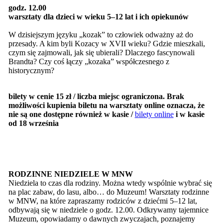
godz. 12.00
warsztaty dla dzieci w wieku 5–12 lat i ich opiekunów
W dzisiejszym języku „kozak” to człowiek odważny aż do
przesady. A kim byli Kozacy w XVII wieku? Gdzie mieszkali,
czym się zajmowali, jak się ubierali? Dlaczego fascynowali
Brandta? Czy coś łączy „kozaka” współczesnego z
historycznym?
bilety w cenie 15 zł
/ liczba miejsc ograniczona. Brak
możliwości kupienia biletu na warsztaty online oznacza, że
nie są one dostępne również w kasie
/
bilety online
i w kasie
od 18 września
RODZINNE NIEDZIELE W MNW
Niedziela to czas dla rodziny. Można wtedy wspólnie wybrać się
na plac zabaw, do lasu, albo… do Muzeum! Warsztaty rodzinne
w MNW, na które zapraszamy rodziców z dziećmi 5–12 lat,
odbywają się w niedziele o godz. 12.00. Odkrywamy tajemnice
Muzeum, opowiadamy o dawnych zwyczajach, poznajemy