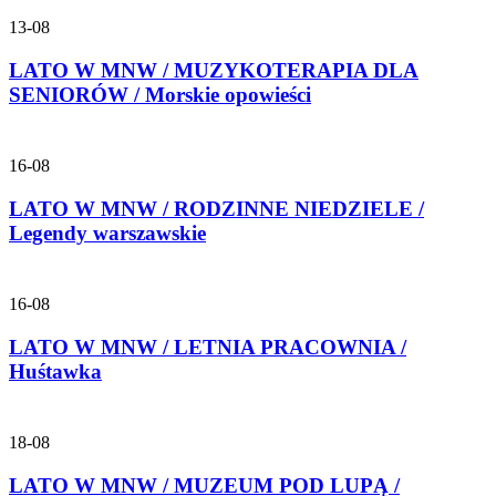
13-08
LATO W MNW / MUZYKOTERAPIA DLA
SENIORÓW / Morskie opowieści
16-08
LATO W MNW / RODZINNE NIEDZIELE /
Legendy warszawskie
16-08
LATO W MNW / LETNIA PRACOWNIA /
Huśtawka
18-08
LATO W MNW / MUZEUM POD LUPĄ /