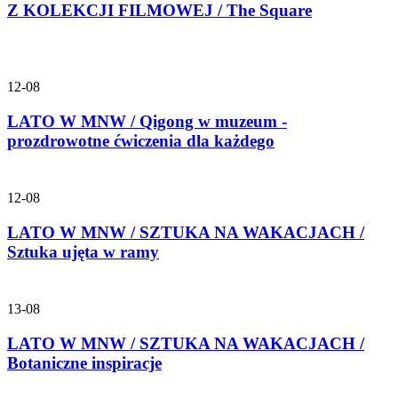
Z KOLEKCJI FILMOWEJ / The Square
12-08
LATO W MNW / Qigong w muzeum -
prozdrowotne ćwiczenia dla każdego
12-08
LATO W MNW / SZTUKA NA WAKACJACH /
Sztuka ujęta w ramy
13-08
LATO W MNW / SZTUKA NA WAKACJACH /
Botaniczne inspiracje