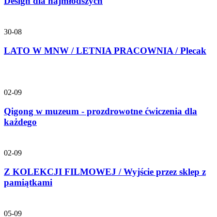
Design dla najmłodszych
30-08
LATO W MNW / LETNIA PRACOWNIA / Plecak
02-09
Qigong w muzeum - prozdrowotne ćwiczenia dla
każdego
02-09
Z KOLEKCJI FILMOWEJ / Wyjście przez sklep z
pamiątkami
05-09