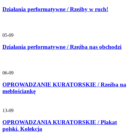
Działania performatywne / Rzeźby w ruch!
05-09
Działania performatywne / Rzeźba nas obchodzi
06-09
OPROWADZANIE KURATORSKIE / Rzeźba na
meblościankę
13-09
OPROWADZANIA KURATORSKIE / Plakat
polski. Kolekcja