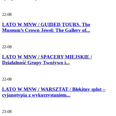
22-08
LATO W MNW / GUIDED TOURS. The
Museum’s Crown Jewel: The Gallery of...
22-08
LATO W MNW / SPACERY MIEJSKIE /
Działalność Grupy Twożywo i...
22-08
LATO W MNW / WARSZTAT / Błękitny splot –
cyjanotypia z wykorzystaniem...
23-08