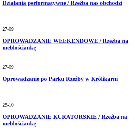
Działania performatywne / Rzeźba nas obchodzi
27-09
OPROWADZANIE WEEKENDOWE / Rzeźba na
meblościankę
27-09
Oprowadzanie po Parku Rzeźby w Królikarni
25-10
OPROWADZANIE KURATORSKIE / Rzeźba na
meblościankę