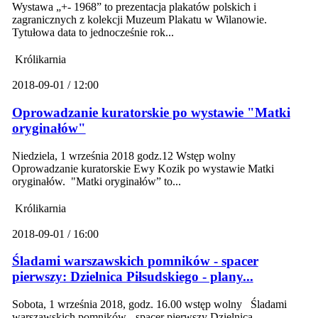
Wystawa „+- 1968” to prezentacja plaka­tów polskich i
zagranicznych z kolekcji Mu­zeum Plakatu w Wilanowie.
Tytułowa data to jednocześnie rok...
Królikarnia
2018-09-01 / 12:00
Oprowadzanie kuratorskie po wystawie "Matki
oryginałów"
Niedziela, 1 września 2018 godz.12 Wstęp wolny
Oprowadzanie kuratorskie Ewy Kozik po wystawie Matki
oryginałów. "Matki oryginałów” to...
Królikarnia
2018-09-01 / 16:00
Śladami warszawskich pomników - spacer
pierwszy: Dzielnica Piłsudskiego - plany...
Sobota, 1 września 2018, godz. 16.00 wstęp wolny Śladami
warszawskich pomników - spacer pierwszy Dzielnica