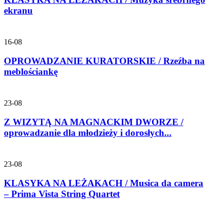
ekranu
16-08
OPROWADZANIE KURATORSKIE / Rzeźba na
meblościankę
23-08
Z WIZYTĄ NA MAGNACKIM DWORZE /
oprowadzanie dla młodzieży i dorosłych...
23-08
KLASYKA NA LEŻAKACH / Musica da camera
– Prima Vista String Quartet