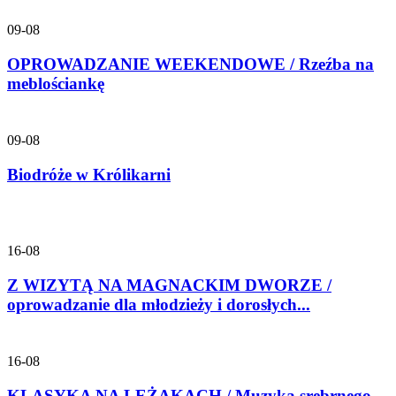
09-08
OPROWADZANIE WEEKENDOWE / Rzeźba na
meblościankę
09-08
Biodróże w Królikarni
16-08
Z WIZYTĄ NA MAGNACKIM DWORZE /
oprowadzanie dla młodzieży i dorosłych...
16-08
KLASYKA NA LEŻAKACH / Muzyka srebrnego