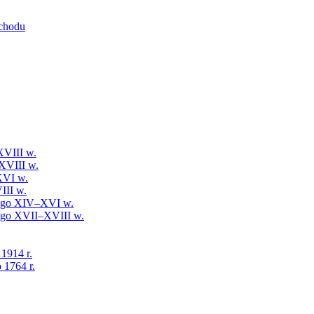
schodu
XVIII w.
XVIII w.
XVI w.
III w.
iego XIV–XVI w.
iego XVII–XVIII w.
 1914 r.
 1764 r.