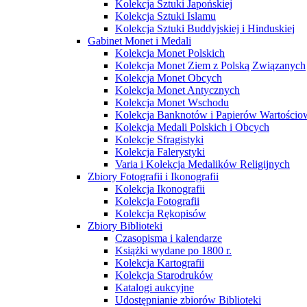
Kolekcja Sztuki Japońskiej
Kolekcja Sztuki Islamu
Kolekcja Sztuki Buddyjskiej i Hinduskiej
Gabinet Monet i Medali
Kolekcja Monet Polskich
Kolekcja Monet Ziem z Polską Związanych
Kolekcja Monet Obcych
Kolekcja Monet Antycznych
Kolekcja Monet Wschodu
Kolekcja Banknotów i Papierów Wartości
Kolekcja Medali Polskich i Obcych
Kolekcje Sfragistyki
Kolekcja Falerystyki
Varia i Kolekcja Medalików Religijnych
Zbiory Fotografii i Ikonografii
Kolekcja Ikonografii
Kolekcja Fotografii
Kolekcja Rękopisów
Zbiory Biblioteki
Czasopisma i kalendarze
Książki wydane po 1800 r.
Kolekcja Kartografii
Kolekcja Starodruków
Katalogi aukcyjne
Udostępnianie zbiorów Biblioteki