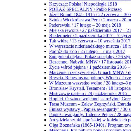
Krzycząc: Polska! Niepodległa 1918
POKAZ SPECJALNY / Pablo Picasso
Józef Brandt 1841–1915 / 22 czerwca – 30 
Sztuka Wicekrólestwa Peru / 2 marca - 20 
Paderewski / 17 lutego – 20 maja 2018
Miejska rewolta / 27 października 2017 – 2
Biedermeier / 5 października 2017 – 7 stycz
Tak widzą / 13 czerwca – 10 września 2017
W warsztacie niderlandzkiego mistrza / 18 
Podróż do Edo / 25 lutego – 7 maja 2017
Spragnieni piękna. Pokaz specjalny / 26 sty
Bezcenne. Nabytki MNW / 17 listopada 201
Życie wśród piękna / 1 października 2016 –
Marzenie i rzeczywistość. Gmach MNW / do
Brescia. Renesans na północy Włoch / 2 cz
W Muzeum wszystko wolno / 28 lutego–8 
Bronisław Krystall. Testament / 18 listopa
Mistrzowie pastelu / 29 października 2015 –
Hoplici. O sztuce wojennej starożytnej Grec
Trasa Muzeum – Zalew Zegrzyński. Estrada
Finisaż wystawy „Papież awangardy” / 30 s
Papież awangardy. Tadeusz Peiper / 28 maja
Arcydzieła sztuki japońskiej w kolekcjach p
Olga Boznańska (1865-1940) / Program to
Masoneria. Pro publico bono / program tow