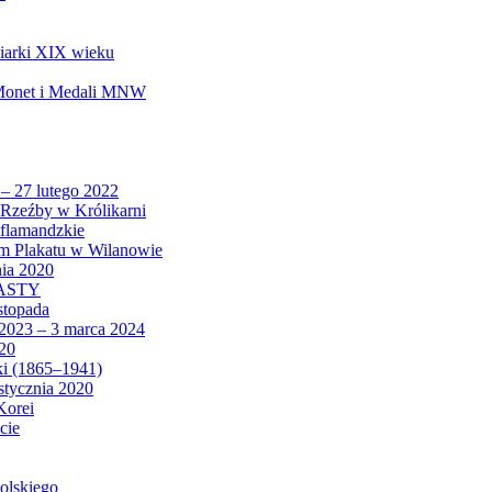
biarki XIX wieku
 Monet i Medali MNW
 – 27 lutego 2022
Rzeźby w Królikarni
 flamandzkie
um Plakatu w Wilanowie
nia 2020
CASTY
istopada
 2023 – 3 marca 2024
020
ki (1865–1941)
 stycznia 2020
Korei
cie
olskiego