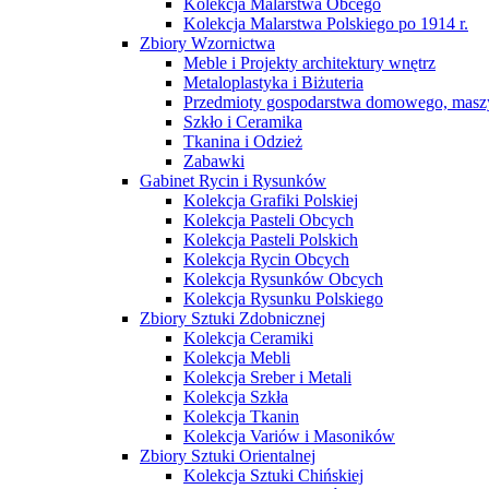
Kolekcja Malarstwa Obcego
Kolekcja Malarstwa Polskiego po 1914 r.
Zbiory Wzornictwa
Meble i Projekty architektury wnętrz
Metaloplastyka i Biżuteria
Przedmioty gospodarstwa domowego, maszy
Szkło i Ceramika
Tkanina i Odzież
Zabawki
Gabinet Rycin i Rysunków
Kolekcja Grafiki Polskiej
Kolekcja Pasteli Obcych
Kolekcja Pasteli Polskich
Kolekcja Rycin Obcych
Kolekcja Rysunków Obcych
Kolekcja Rysunku Polskiego
Zbiory Sztuki Zdobnicznej
Kolekcja Ceramiki
Kolekcja Mebli
Kolekcja Sreber i Metali
Kolekcja Szkła
Kolekcja Tkanin
Kolekcja Variów i Masoników
Zbiory Sztuki Orientalnej
Kolekcja Sztuki Chińskiej