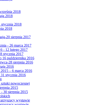
września 2018
maja 2018
1 stycznia 2018
nia 2018
maja-20 sierpnia 2017
cznia - 26 marca 2017
6 - 12 lutego 2017
 8 stycznia 2017
 16 października 2016
erwca-28 sierpnia 2016
maja 2016
da 2015 – 6 marca 2016
 31 stycznia 2016
ji
 sztuki nowoczesnej
ierpnia 2015
 - 30 sierpnia 2015
olskich
warzyszący wystawie
arzyszący wystawie