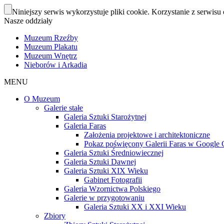
Niniejszy serwis wykorzystuje pliki cookie. Korzystanie z serwisu 
Nasze oddziały
Muzeum Rzeźby
Muzeum Plakatu
Muzeum Wnętrz
Nieborów i Arkadia
MENU
O Muzeum
Galerie stałe
Galeria Sztuki Starożytnej
Galeria Faras
Założenia projektowe i architektoniczne
Pokaz poświęcony Galerii Faras w Google Cu
Galeria Sztuki Średniowiecznej
Galeria Sztuki Dawnej
Galeria Sztuki XIX Wieku
Gabinet Fotografii
Galeria Wzornictwa Polskiego
Galerie w przygotowaniu
Galeria Sztuki XX i XXI Wieku
Zbiory