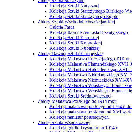
Zbiory Sztuki Starożytnej
Kolekcja Sztuki Antycznej
Kolekcja Sztuki Starożytnego Bliskiego W
Kolekcja Sztuki Starożytnego Egiptu
Zbiory Sztuki Wschodniochrześcijańskiej
Galeria Faras
Kolekcja Ikon i Rzemiosła Bizantyjskiego
Kolekcja Sztuki Etiopskiej
Kolekcja Sztuki Koptyjskiej
Kolekcja Sztuki Nubijskiej
Zbiory Dawnej Sztuki Europejskiej
Kolekcja Malarstwa Europejskiego XIX w.
Kolekcja Malarstwa Flamandzkiego XVII–
Kolekcja Malarstwa Holenderskiego XVII–
Kolekcja Malarstwa Niderlandzkiego XV–
Kolekcja Malarstwa Niemieckiego XVI–XV
Kolekcja Malarstwa Włoskiego i Francusk
Kolekcja Malarstwa Włoskiego i Francusk
Kolekcja Sztuki Średniowiecznej
Zbiory Malarstwa Polskiego do 1914 roku
Kolekcja malarstwa polskiego od 1764 r. do
Kolekcja malarstwa polskiego od XVI w. do
Kolekcja miniatur portretowych
Zbiory Sztuki Współczesnej
Kolekcja grafiki i rysunku po 1914 r.