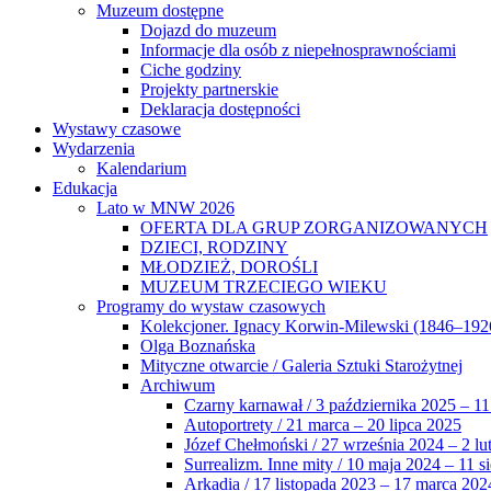
Muzeum dostępne
Dojazd do muzeum
Informacje dla osób z niepełnosprawnościami
Ciche godziny
Projekty partnerskie
Deklaracja dostępności
Wystawy czasowe
Wydarzenia
Kalendarium
Edukacja
Lato w MNW 2026
OFERTA DLA GRUP ZORGANIZOWANYCH
DZIECI, RODZINY
MŁODZIEŻ, DOROŚLI
MUZEUM TRZECIEGO WIEKU
Programy do wystaw czasowych
Kolekcjoner. Ignacy Korwin-Milewski (1846–192
Olga Boznańska
Mityczne otwarcie / Galeria Sztuki Starożytnej
Archiwum
Czarny karnawał / 3 października 2025 – 11
Autoportrety / 21 marca – 20 lipca 2025
Józef Chełmoński / 27 września 2024 – 2 lu
Surrealizm. Inne mity / 10 maja 2024 – 11 s
Arkadia / 17 listopada 2023 – 17 marca 202