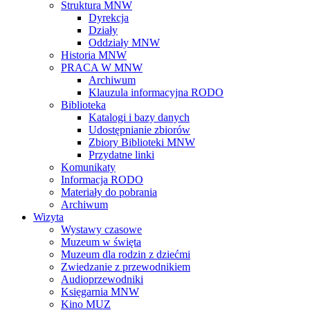
Struktura MNW
Dyrekcja
Działy
Oddziały MNW
Historia MNW
PRACA W MNW
Archiwum
Klauzula informacyjna RODO
Biblioteka
Katalogi i bazy danych
Udostępnianie zbiorów
Zbiory Biblioteki MNW
Przydatne linki
Komunikaty
Informacja RODO
Materiały do pobrania
Archiwum
Wizyta
Wystawy czasowe
Muzeum w święta
Muzeum dla rodzin z dziećmi
Zwiedzanie z przewodnikiem
Audioprzewodniki
Księgarnia MNW
Kino MUZ