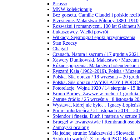
Picasso
MNW kolekcjonuje
Bez gorsetu. Camille Claudel i polskie rzeź
Przesilenie. Malarstwo Północy 1880–1910
Rozważni i romantyczni. 100 lat Gabinetu
Łukaszowcy. Wielki powrót
Witkacy. Sejsmograf epoki przyspieszenia
Stan Rzeczy
Chagall
Cranach. Natura i sacrum / 17 grudnia 2021
Xawery Dunikowski. Malarstwo / Muzeum 
Różne spojrzenia. Malarstwo holenderskie i
Ryszard Kaja (1962–2019). Polska / Muze
Polska. Siła obrazu / 18 września – 20 grud
Polska. Siła obrazu / WYKŁADY I POD
Fotorelacje. Wojna 1920 / 14 sierpnia - 15 l
Bruno Barbey. Zawsze w ruchu / 1 grudnia
Zatrute źródło / 25 września - 8 listopada 2
Wystawa, której nie było… Ignacy Łopieńs
Portret młodzieńca / 21 listopada 2019 – 20
Splendor i finezja. Duch i materia w sztuce 
Bruegel w towarzystwie i Rembrandt osobiś
Zamoyski ocalony
Na jednej strunie: Malczewski i Słowacki
Sztuka to wartość. Z kolekcji PKO Banku P