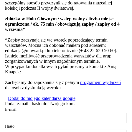
szczególny sposób przyczynił się do ratowania muzealnej
kolekcji podczas II wojny światowej.
zbiórka w Holu Głównym / wstęp wolny / liczba miejsc
ograniczona / ok. 75 min / obowiązują zapisy / zapisy od 4
września*
*Zapisy zaczynają się we wtorek poprzedzający termin
warsztatów. Można ich dokonać mailem pod adresem:
edukacja@mnw.art.pl lub telefonicznie (+ 48 22 629 50 60).
Istnieje możliwość przeprowadzenia warsztatów dla grup
zorganizowanych w innym uzgodnionym terminie.
W przypadku dodatkowych pytań prosimy o kontakt z Anią
Knapek:
Zachęcamy do zapoznania się z pełnym
programem wydarzeń
dla osób z dysfunkcją wzroku.
Dodaj do mojego kalendarza google
Podaj e-mail i hasło do Twojego konta
E-mail
Hasło