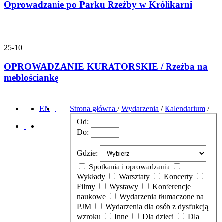
Oprowadzanie po Parku Rzeźby w Królikarni
25-10
OPROWADZANIE KURATORSKIE / Rzeźba na
meblościankę
EN
Strona główna
/
Wydarzenia
/
Kalendarium
/
Od:
Do:
Gdzie:
Spotkania i oprowadzania
Wykłady
Warsztaty
Koncerty
Filmy
Wystawy
Konferencje
naukowe
Wydarzenia tłumaczone na
PJM
Wydarzenia dla osób z dysfukcją
wzroku
Inne
Dla dzieci
Dla