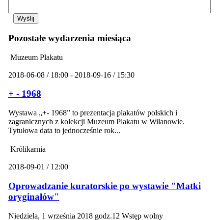
Pozostałe wydarzenia miesiąca
Muzeum Plakatu
2018-06-08 / 18:00 - 2018-09-16 / 15:30
+ - 1968
Wystawa „+- 1968” to prezentacja plaka­tów polskich i
zagranicznych z kolekcji Mu­zeum Plakatu w Wilanowie.
Tytułowa data to jednocześnie rok...
Królikarnia
2018-09-01 / 12:00
Oprowadzanie kuratorskie po wystawie "Matki
oryginałów"
Niedziela, 1 września 2018 godz.12 Wstęp wolny