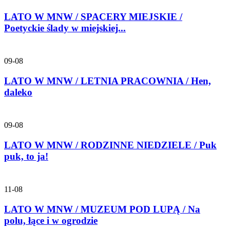
LATO W MNW / SPACERY MIEJSKIE /
Poetyckie ślady w miejskiej...
09-08
LATO W MNW / LETNIA PRACOWNIA / Hen,
daleko
09-08
LATO W MNW / RODZINNE NIEDZIELE / Puk
puk, to ja!
11-08
LATO W MNW / MUZEUM POD LUPĄ / Na
polu, łące i w ogrodzie