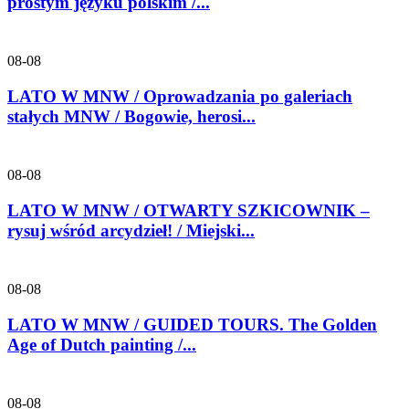
prostym języku polskim /...
08-08
LATO W MNW / Oprowadzania po galeriach
stałych MNW / Bogowie, herosi...
08-08
LATO W MNW / OTWARTY SZKICOWNIK –
rysuj wśród arcydzieł! / Miejski...
08-08
LATO W MNW / GUIDED TOURS. The Golden
Age of Dutch painting /...
08-08