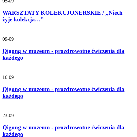
05-09
WARSZTATY KOLEKCJONERSKIE / „Niech
żyje kolekcja…”
09-09
Qigong w muzeum - prozdrowotne ćwiczenia dla
każdego
16-09
Qigong w muzeum - prozdrowotne ćwiczenia dla
każdego
23-09
Qigong w muzeum - prozdrowotne ćwiczenia dla
każdego