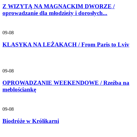
Z WIZYTĄ NA MAGNACKIM DWORZE /
oprowadzanie dla młodzieży i dorosłych...
09-08
KLASYKA NA LEŻAKACH / From Paris to Lviv
09-08
OPROWADZANIE WEEKENDOWE / Rzeźba na
meblościankę
09-08
Biodróże w Królikarni