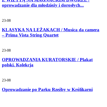
oprowadzanie dla młodzieży i dorosłych...
23-08
KLASYKA NA LEŻAKACH / Musica da camera
– Prima Vista String Quartet
23-08
OPROWADZANIA KURATORSKIE / Plakat
polski. Kolekcja
23-08
Oprowadzanie po Parku Rzeźby w Królikarni