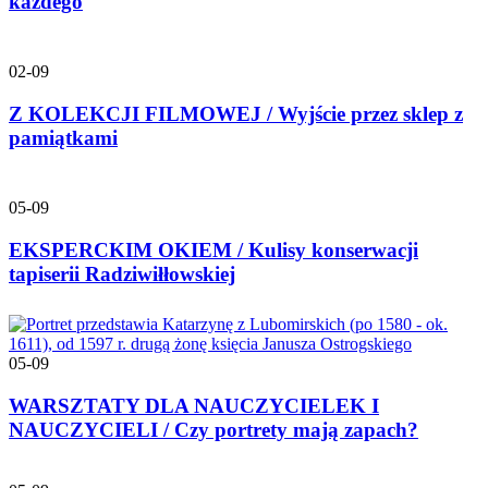
każdego
02-09
Z KOLEKCJI FILMOWEJ / Wyjście przez sklep z
pamiątkami
05-09
EKSPERCKIM OKIEM / Kulisy konserwacji
tapiserii Radziwiłłowskiej
05-09
WARSZTATY DLA NAUCZYCIELEK I
NAUCZYCIELI / Czy portrety mają zapach?