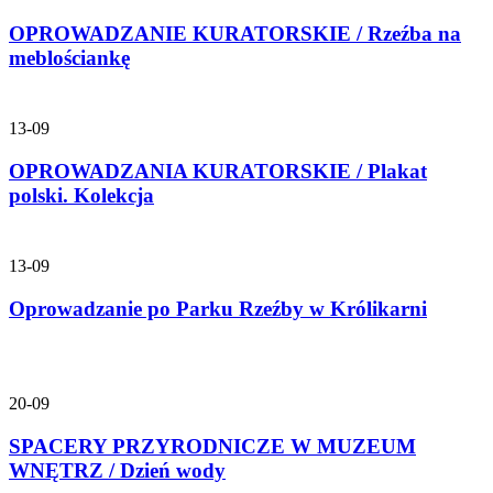
OPROWADZANIE KURATORSKIE / Rzeźba na
meblościankę
13-09
OPROWADZANIA KURATORSKIE / Plakat
polski. Kolekcja
13-09
Oprowadzanie po Parku Rzeźby w Królikarni
20-09
SPACERY PRZYRODNICZE W MUZEUM
WNĘTRZ / Dzień wody