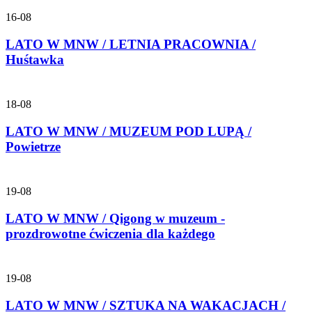
16-08
LATO W MNW / LETNIA PRACOWNIA /
Huśtawka
18-08
LATO W MNW / MUZEUM POD LUPĄ /
Powietrze
19-08
LATO W MNW / Qigong w muzeum -
prozdrowotne ćwiczenia dla każdego
19-08
LATO W MNW / SZTUKA NA WAKACJACH /