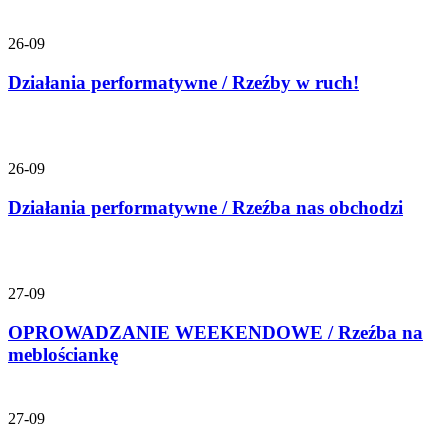
26-09
Działania performatywne / Rzeźby w ruch!
26-09
Działania performatywne / Rzeźba nas obchodzi
27-09
OPROWADZANIE WEEKENDOWE / Rzeźba na
meblościankę
27-09