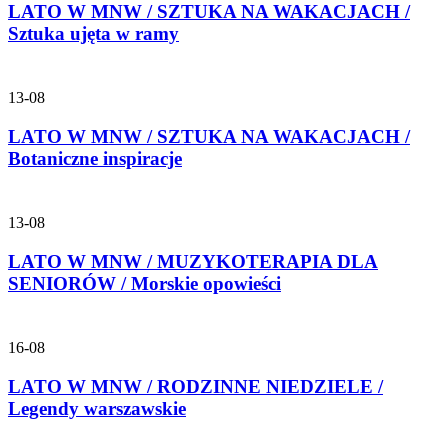
LATO W MNW / SZTUKA NA WAKACJACH /
Sztuka ujęta w ramy
13-08
LATO W MNW / SZTUKA NA WAKACJACH /
Botaniczne inspiracje
13-08
LATO W MNW / MUZYKOTERAPIA DLA
SENIORÓW / Morskie opowieści
16-08
LATO W MNW / RODZINNE NIEDZIELE /
Legendy warszawskie