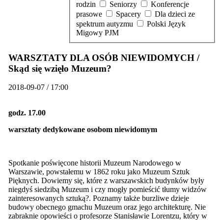
rodzin
Seniorzy
Konferencje
prasowe
Spacery
Dla dzieci ze
spektrum autyzmu
Polski Język
Migowy PJM
WARSZTATY DLA OSÓB NIEWIDOMYCH /
Skąd się wzięło Muzeum?
2018-09-07 / 17:00
godz. 17.00
warsztaty dedykowane osobom niewidomym
Spotkanie poświęcone historii Muzeum Narodowego w
Warszawie, powstałemu w 1862 roku jako Muzeum Sztuk
Pięknych. Dowiemy się, które z warszawskich budynków były
niegdyś siedzibą Muzeum i czy mogły pomieścić tłumy widzów
zainteresowanych sztuką?. Poznamy także burzliwe dzieje
budowy obecnego gmachu Muzeum oraz jego architekturę. Nie
zabraknie opowieści o profesorze Stanisławie Lorentzu, który w