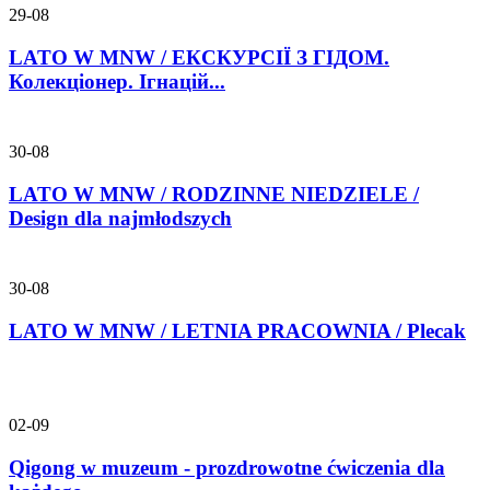
29-08
LATO W MNW / ЕКСКУРСІЇ З ГІДОМ.
Колекціонер. Ігнацій...
30-08
LATO W MNW / RODZINNE NIEDZIELE /
Design dla najmłodszych
30-08
LATO W MNW / LETNIA PRACOWNIA / Plecak
02-09
Qigong w muzeum - prozdrowotne ćwiczenia dla