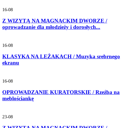
16-08
Z WIZYTĄ NA MAGNACKIM DWORZE /
oprowadzanie dla młodzieży i dorosłych...
16-08
KLASYKA NA LEŻAKACH / Muzyka srebrnego
ekranu
16-08
OPROWADZANIE KURATORSKIE / Rzeźba na
meblościankę
23-08
Z WIZYTĄ NA MAGNACKIM DWORZE /