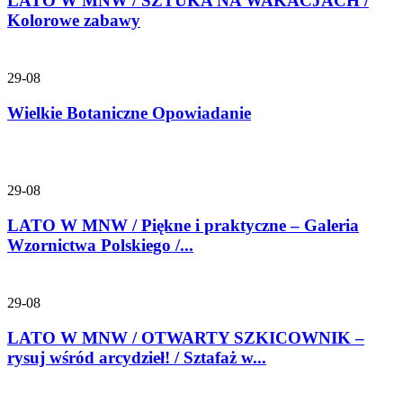
LATO W MNW / SZTUKA NA WAKACJACH /
Kolorowe zabawy
29-08
Wielkie Botaniczne Opowiadanie
29-08
LATO W MNW / Piękne i praktyczne – Galeria
Wzornictwa Polskiego /...
29-08
LATO W MNW / OTWARTY SZKICOWNIK –
rysuj wśród arcydzieł! / Sztafaż w...