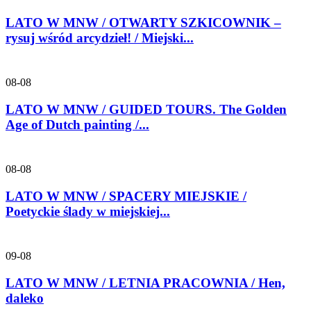
LATO W MNW / OTWARTY SZKICOWNIK –
rysuj wśród arcydzieł! / Miejski...
08-08
LATO W MNW / GUIDED TOURS. The Golden
Age of Dutch painting /...
08-08
LATO W MNW / SPACERY MIEJSKIE /
Poetyckie ślady w miejskiej...
09-08
LATO W MNW / LETNIA PRACOWNIA / Hen,
daleko