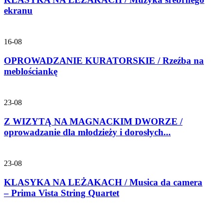
ekranu
16-08
OPROWADZANIE KURATORSKIE / Rzeźba na
meblościankę
23-08
Z WIZYTĄ NA MAGNACKIM DWORZE /
oprowadzanie dla młodzieży i dorosłych...
23-08
KLASYKA NA LEŻAKACH / Musica da camera
– Prima Vista String Quartet