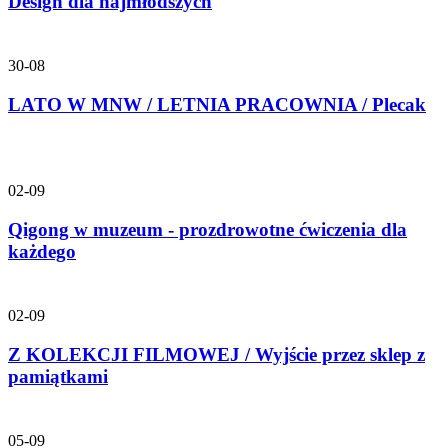
Design dla najmłodszych
30-08
LATO W MNW / LETNIA PRACOWNIA / Plecak
02-09
Qigong w muzeum - prozdrowotne ćwiczenia dla
każdego
02-09
Z KOLEKCJI FILMOWEJ / Wyjście przez sklep z
pamiątkami
05-09