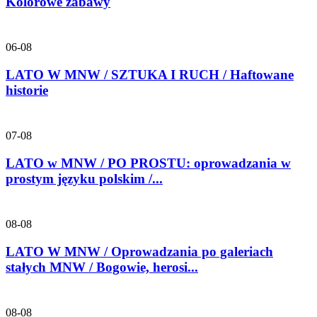
Kolorowe zabawy
06-08
LATO W MNW / SZTUKA I RUCH / Haftowane
historie
07-08
LATO w MNW / PO PROSTU: oprowadzania w
prostym języku polskim /...
08-08
LATO W MNW / Oprowadzania po galeriach
stałych MNW / Bogowie, herosi...
08-08