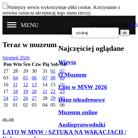
Niniejszy serwis wykorzystuje pliki cookie. Korzystanie z
serwisu oznacza akceptację tego stanu rzeczy.
Nasze oddziały
MENU
x
A
A
A
szukaj
Teraz w muzeum
Najczęściej oglądane
Sierpień 2026
Wizyta
Pon
Wto
Śro
Czw
Pią
Sob
Nie
27
28
29
30
31
01
02
O Muzeum
03
04
05
06
07
08
09
10
11
12
13
14
15
16
Lato w MNW 2026
17
18
19
20
21
22
23
24
25
26
27
28
29
30
Dane teleadresowe
31
01
02
03
04
05
06
Muzeum online
06-08
Audioprzewodniki
LATO W MNW / SZTUKA NA WAKACJACH /