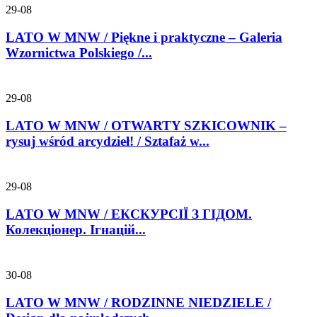
29-08
LATO W MNW / Piękne i praktyczne – Galeria
Wzornictwa Polskiego /...
29-08
LATO W MNW / OTWARTY SZKICOWNIK –
rysuj wśród arcydzieł! / Sztafaż w...
29-08
LATO W MNW / ЕКСКУРСІЇ З ГІДОМ.
Колекціонер. Ігнацій...
30-08
LATO W MNW / RODZINNE NIEDZIELE /