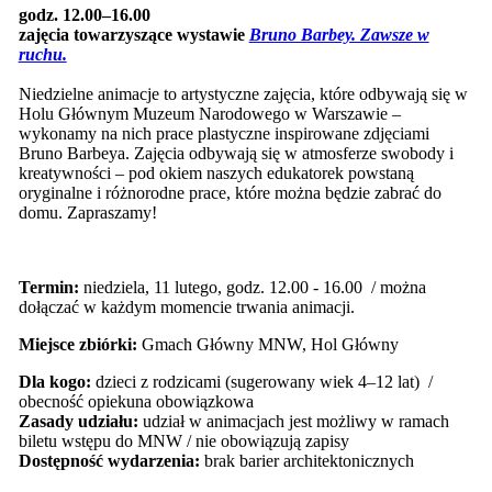
godz. 12.00–16.00
zajęcia towarzyszące wystawie
Bruno Barbey. Zawsze w
ruchu.
Niedzielne animacje to artystyczne zajęcia, które odbywają się w
Holu Głównym Muzeum Narodowego w Warszawie –
wykonamy na nich prace plastyczne inspirowane zdjęciami
Bruno Barbeya. Zajęcia odbywają się w atmosferze swobody i
kreatywności – pod okiem naszych edukatorek powstaną
oryginalne i różnorodne prace, które można będzie zabrać do
domu. Zapraszamy!
Termin:
niedziela, 11 lutego, godz. 12.00 - 16.00 / można
dołączać w każdym momencie trwania animacji.
Miejsce zbiórki:
Gmach Główny MNW, Hol Główny
Dla kogo:
dzieci z rodzicami (sugerowany wiek 4–12 lat) /
obecność opiekuna obowiązkowa
Zasady udziału:
udział w animacjach jest możliwy w ramach
biletu wstępu do MNW / nie obowiązują zapisy
Dostępność wydarzenia:
brak barier architektonicznych