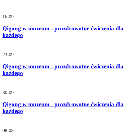
16-09
Qigong w muzeum - prozdrowotne ćwiczenia dla
każdego
23-09
Qigong w muzeum - prozdrowotne ćwiczenia dla
każdego
30-09
Qigong w muzeum - prozdrowotne ćwiczenia dla
każdego
08-08