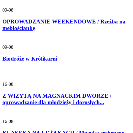
09-08
OPROWADZANIE WEEKENDOWE / Rzeźba na
meblościankę
09-08
Biodróże w Królikarni
16-08
Z WIZYTĄ NA MAGNACKIM DWORZE /
oprowadzanie dla młodzieży i dorosłych...
16-08
KLASYKA NA LEŻAKACH / Muzyka srebrnego