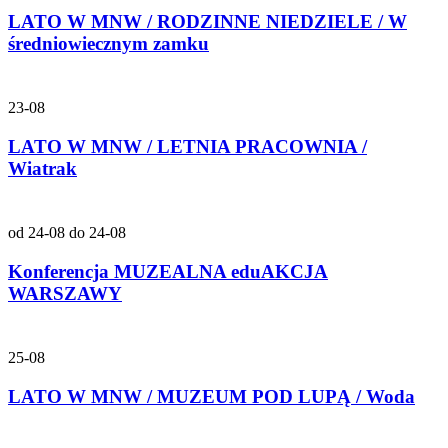
LATO W MNW / RODZINNE NIEDZIELE / W
średniowiecznym zamku
23-08
LATO W MNW / LETNIA PRACOWNIA /
Wiatrak
od 24-08 do 24-08
Konferencja MUZEALNA eduAKCJA
WARSZAWY
25-08
LATO W MNW / MUZEUM POD LUPĄ / Woda