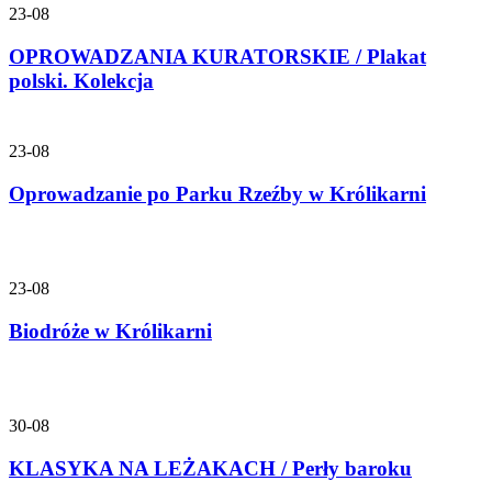
23-08
OPROWADZANIA KURATORSKIE / Plakat
polski. Kolekcja
23-08
Oprowadzanie po Parku Rzeźby w Królikarni
23-08
Biodróże w Królikarni
30-08
KLASYKA NA LEŻAKACH / Perły baroku