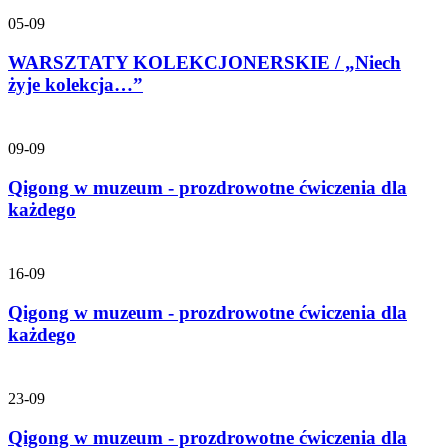
05-09
WARSZTATY KOLEKCJONERSKIE / „Niech
żyje kolekcja…”
09-09
Qigong w muzeum - prozdrowotne ćwiczenia dla
każdego
16-09
Qigong w muzeum - prozdrowotne ćwiczenia dla
każdego
23-09
Qigong w muzeum - prozdrowotne ćwiczenia dla