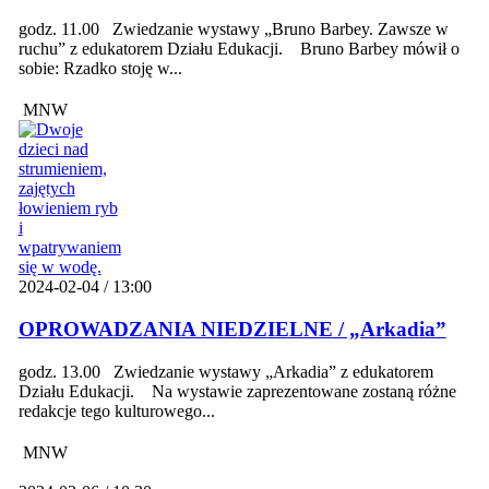
godz. 11.00 Zwiedzanie wystawy „Bruno Barbey. Zawsze w
ruchu” z edukatorem Działu Edukacji. Bruno Barbey mówił o
sobie: Rzadko stoję w...
MNW
2024-02-04 / 13:00
OPROWADZANIA NIEDZIELNE / „Arkadia”
godz. 13.00 Zwiedzanie wystawy „Arkadia” z edukatorem
Działu Edukacji. Na wystawie zaprezentowane zostaną różne
redakcje tego kulturowego...
MNW