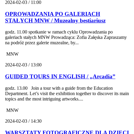
2024-02-03 / 11:00
OPROWADZANIA PO GALERIACH
STAŁYCH MNW / Muzealny bestiariusz
godz. 11.00 spotkanie w ramach cyklu Oprowadzania po
galeriach stałych MNW Prowadząca: Zofia Załęska Zapraszamy
na podróż przez galerie muzealne, by...
MNW
2024-02-03 / 13:00
GUIDED TOURS IN ENGLISH / „Arcadia”
godz. 13.00 Join a tour with a guide from the Education
Department. Let’s visit the exhibition together to discover its main
topics and the most intriguing artworks....
MNW
2024-02-03 / 14:30
WARSZTATY FOTOGRAFICZNE DLA DZIECI