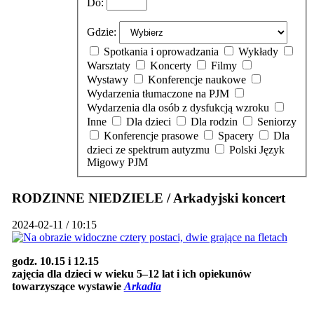
Do:
Gdzie:
Spotkania i oprowadzania
Wykłady
Warsztaty
Koncerty
Filmy
Wystawy
Konferencje naukowe
Wydarzenia tłumaczone na PJM
Wydarzenia dla osób z dysfukcją wzroku
Inne
Dla dzieci
Dla rodzin
Seniorzy
Konferencje prasowe
Spacery
Dla
dzieci ze spektrum autyzmu
Polski Język
Migowy PJM
RODZINNE NIEDZIELE / Arkadyjski koncert
2024-02-11 / 10:15
godz. 10.15 i 12.15
zajęcia dla dzieci w wieku 5–12 lat i ich opiekunów
towarzyszące wystawie
Arkadia