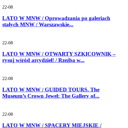
22-08
LATO W MNW / Oprowadzania po galeriach
stałych MNW / Warszawskie...
22-08
LATO W MNW / OTWARTY SZKICOWNIK –
rysuj wśród arcydzieł! / Rzeźba w...
22-08
LATO W MNW / GUIDED TOURS. The
Museum’s Crown Jewel: The Gallery of...
22-08
LATO W MNW / SPACERY MIEJSKIE /