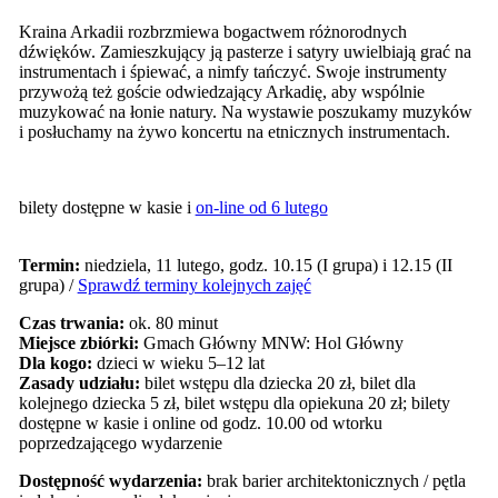
Kraina Arkadii rozbrzmiewa bogactwem różnorodnych
dźwięków. Zamieszkujący ją pasterze i satyry uwielbiają grać na
instrumentach i śpiewać, a nimfy tańczyć. Swoje instrumenty
przywożą też goście odwiedzający Arkadię, aby wspólnie
muzykować na łonie natury. Na wystawie poszukamy muzyków
i posłuchamy na żywo koncertu na etnicznych instrumentach.
bilety dostępne w kasie i
on-line od 6 lutego
Termin:
niedziela, 11 lutego, godz. 10.15 (I grupa) i 12.15 (II
grupa) /
Sprawdź terminy kolejnych zajęć
Czas trwania:
ok. 80 minut
Miejsce zbiórki:
Gmach Główny MNW: Hol Główny
Dla kogo:
dzieci w wieku 5–12 lat
Zasady udziału:
bilet wstępu dla dziecka 20 zł, bilet dla
kolejnego dziecka 5 zł, bilet wstępu dla opiekuna 20 zł; bilety
dostępne w kasie i online od godz. 10.00 od wtorku
poprzedzającego wydarzenie
Dostępność wydarzenia:
brak barier architektonicznych / pętla