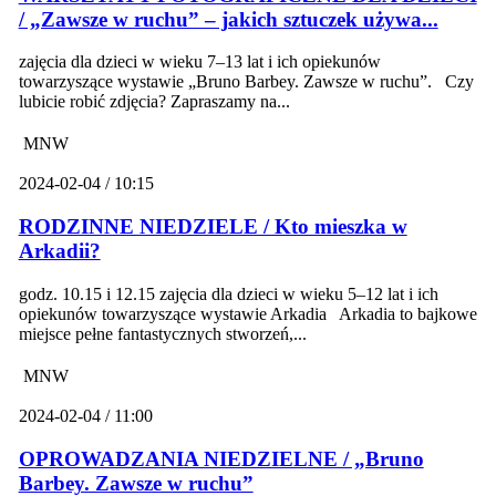
/ „Zawsze w ruchu” – jakich sztuczek używa...
zajęcia dla dzieci w wieku 7–13 lat i ich opiekunów
towarzyszące wystawie „Bruno Barbey. Zawsze w ruchu”. Czy
lubicie robić zdjęcia? Zapraszamy na...
MNW
2024-02-04 / 10:15
RODZINNE NIEDZIELE / Kto mieszka w
Arkadii?
godz. 10.15 i 12.15 zajęcia dla dzieci w wieku 5–12 lat i ich
opiekunów towarzyszące wystawie Arkadia Arkadia to bajkowe
miejsce pełne fantastycznych stworzeń,...
MNW
2024-02-04 / 11:00
OPROWADZANIA NIEDZIELNE / „Bruno
Barbey. Zawsze w ruchu”