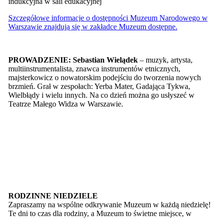
indukcyjna w sali edukacyjnej
Szczegółowe informacje o dostępności Muzeum Narodowego w
Warszawie znajdują się w zakładce Muzeum dostępne.
PROWADZENIE: Sebastian Wielądek
– muzyk, artysta,
multiinstrumentalista, znawca instrumentów etnicznych,
majsterkowicz o nowatorskim podejściu do tworzenia nowych
brzmień. Grał w zespołach: Yerba Mater, Gadająca Tykwa,
Wielbłądy i wielu innych. Na co dzień można go usłyszeć w
Teatrze Małego Widza w Warszawie.
RODZINNE NIEDZIELE
Zapraszamy na wspólne odkrywanie Muzeum w każdą niedzielę!
Te dni to czas dla rodziny, a Muzeum to świetne miejsce, w