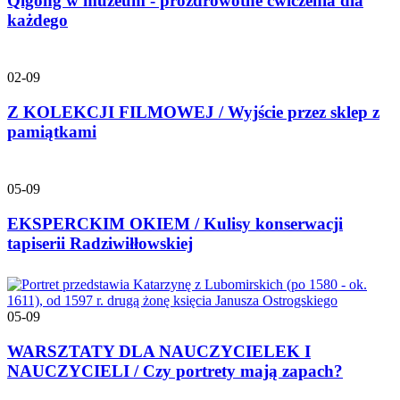
Qigong w muzeum - prozdrowotne ćwiczenia dla
każdego
02-09
Z KOLEKCJI FILMOWEJ / Wyjście przez sklep z
pamiątkami
05-09
EKSPERCKIM OKIEM / Kulisy konserwacji
tapiserii Radziwiłłowskiej
05-09
WARSZTATY DLA NAUCZYCIELEK I
NAUCZYCIELI / Czy portrety mają zapach?