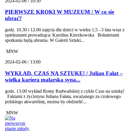
2024-02-06 / 10:30
PIERWSZE KROKI W MUZEUM / W co się
ubrać?
godz. 10.30 i 12.00 zajęcia dla dzieci w wieku 1,5 –3 lata wraz z
opiekunami prowadząca: Karolina Kierzkowska Bohaterami
spotkania będą ubrania. W Galerii Sztuki...
MNW
2024-02-06 / 13:00
WYKŁAD. CZAS NA SZTUKĘ! / Julian Fałat –
wielka kariera malarska syna...
godz. 13.00 wykład Romy Radwańskiej z cyklu Czas na sztukę!
Faktami z życiorysu Juliana Fałata, uważanego za czołowego
polskiego akwarelistę, można by obdzielić...
MNW