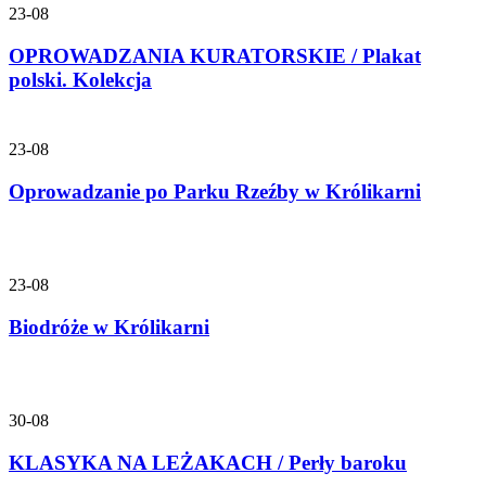
23-08
OPROWADZANIA KURATORSKIE / Plakat
polski. Kolekcja
23-08
Oprowadzanie po Parku Rzeźby w Królikarni
23-08
Biodróże w Królikarni
30-08
KLASYKA NA LEŻAKACH / Perły baroku