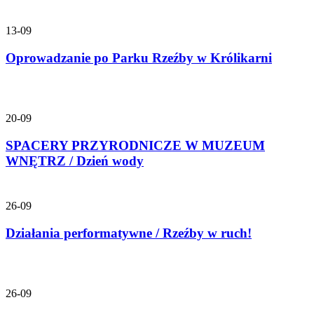
13-09
Oprowadzanie po Parku Rzeźby w Królikarni
20-09
SPACERY PRZYRODNICZE W MUZEUM
WNĘTRZ / Dzień wody
26-09
Działania performatywne / Rzeźby w ruch!
26-09