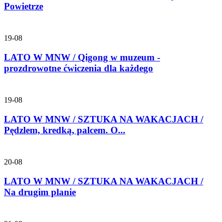
Powietrze
19-08
LATO W MNW / Qigong w muzeum -
prozdrowotne ćwiczenia dla każdego
19-08
LATO W MNW / SZTUKA NA WAKACJACH /
Pędzlem, kredką, palcem. O...
20-08
LATO W MNW / SZTUKA NA WAKACJACH /
Na drugim planie