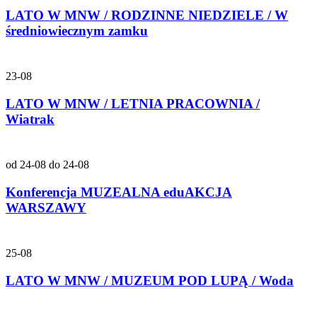
LATO W MNW / RODZINNE NIEDZIELE / W
średniowiecznym zamku
23-08
LATO W MNW / LETNIA PRACOWNIA /
Wiatrak
od 24-08 do 24-08
Konferencja MUZEALNA eduAKCJA
WARSZAWY
25-08
LATO W MNW / MUZEUM POD LUPĄ / Woda