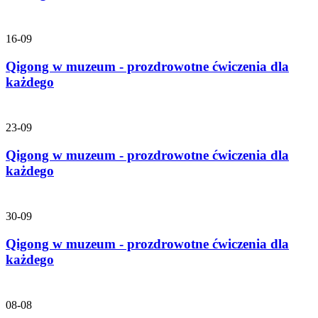
16-09
Qigong w muzeum - prozdrowotne ćwiczenia dla
każdego
23-09
Qigong w muzeum - prozdrowotne ćwiczenia dla
każdego
30-09
Qigong w muzeum - prozdrowotne ćwiczenia dla
każdego
08-08