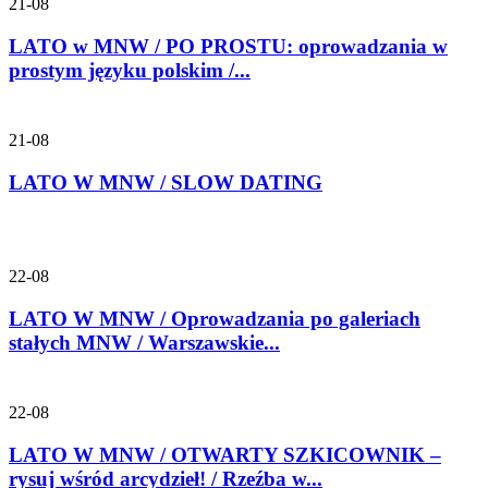
21-08
LATO w MNW / PO PROSTU: oprowadzania w
prostym języku polskim /...
21-08
LATO W MNW / SLOW DATING
22-08
LATO W MNW / Oprowadzania po galeriach
stałych MNW / Warszawskie...
22-08
LATO W MNW / OTWARTY SZKICOWNIK –
rysuj wśród arcydzieł! / Rzeźba w...