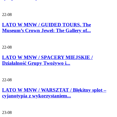
22-08
LATO W MNW / GUIDED TOURS. The
Museum’s Crown Jewel: The Gallery of...
22-08
LATO W MNW / SPACERY MIEJSKIE /
Działalność Grupy Twożywo i...
22-08
LATO W MNW / WARSZTAT / Błękitny splot –
cyjanotypia z wykorzystaniem...
23-08