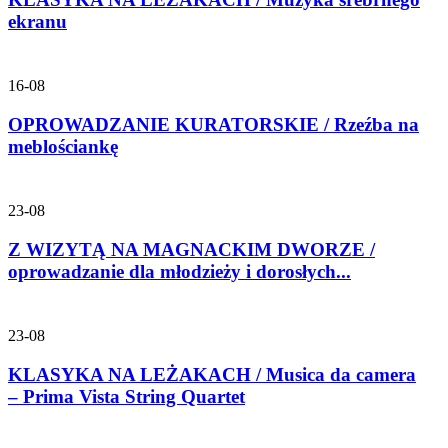
ekranu
16-08
OPROWADZANIE KURATORSKIE / Rzeźba na
meblościankę
23-08
Z WIZYTĄ NA MAGNACKIM DWORZE /
oprowadzanie dla młodzieży i dorosłych...
23-08
KLASYKA NA LEŻAKACH / Musica da camera
– Prima Vista String Quartet