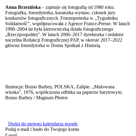
Anna Brzezińska
– zajmuje się fotografią od 1980 roku.
Fotografka, fotoedytorka, kuratorka wystaw, członek jury
konkursów fotograficznych. Fotoreporterka w „Tygodniku
Solidarność”, współpracowała z Agence France-Presse. W latach
1990–2004 lat była kierowniczką działu fotograficznego
„Rzeczpospolitej”. W latach 2006–2017 dyrektorka i redaktor
naczelna Redakcji Fotograficznej PAP, w okresie 2017–2022
główna fotoedytorka w Domu Spotkań z Historią.
Ilustracja: Bruno Barbey, POLSKA, Zalipie. „Malowana
wioska”, 1976, współczesna odbitka na papierze barytowym.
Bruno Barbey / Magnum Photos
Dodaj do mojego kalendarza google
Podaj e-mail i hasło do Twojego konta
E-mail