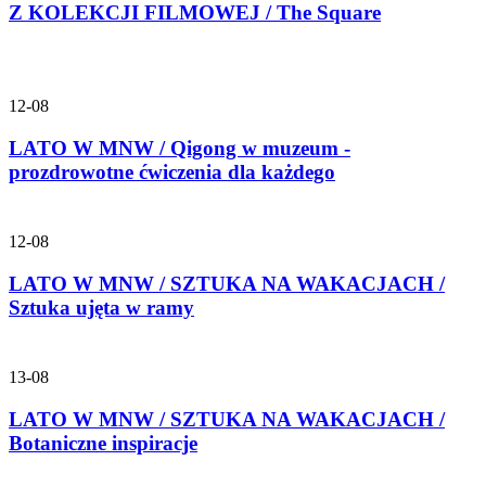
Z KOLEKCJI FILMOWEJ / The Square
12-08
LATO W MNW / Qigong w muzeum -
prozdrowotne ćwiczenia dla każdego
12-08
LATO W MNW / SZTUKA NA WAKACJACH /
Sztuka ujęta w ramy
13-08
LATO W MNW / SZTUKA NA WAKACJACH /
Botaniczne inspiracje