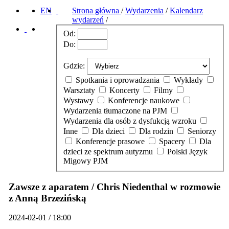
EN
Strona główna
/
Wydarzenia
/
Kalendarz
wydarzeń
/
Od:
Do:
Gdzie:
Spotkania i oprowadzania
Wykłady
Warsztaty
Koncerty
Filmy
Wystawy
Konferencje naukowe
Wydarzenia tłumaczone na PJM
Wydarzenia dla osób z dysfukcją wzroku
Inne
Dla dzieci
Dla rodzin
Seniorzy
Konferencje prasowe
Spacery
Dla
dzieci ze spektrum autyzmu
Polski Język
Migowy PJM
Zawsze z aparatem / Chris Niedenthal w rozmowie
z Anną Brzezińską
2024-02-01 / 18:00