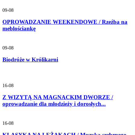
09-08
OPROWADZANIE WEEKENDOWE / Rzeźba na
meblościankę
09-08
Biodróże w Królikarni
16-08
Z WIZYTĄ NA MAGNACKIM DWORZE /
oprowadzanie dla młodzieży i dorosłych...
16-08
KLASYKA NA LEŻAKACH / Muzyka srebrnego