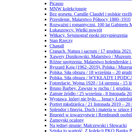
Picasso
MNW kolekcjonuje
Bez gorsetu. Camille Claudel i polskie rzeź
Przesilenie. Malarstwo Północy 1880–1910
Rozważni i romantyczni. 100 lat Gabinetu
Łukaszowcy. Wielki powrót
Witkacy. Sejsmograf epoki przyspieszenia
Stan Rzeczy
Chagall
Cranach. Natura i sacrum / 17 grudnia 2021
Xawery Dunikowski. Malarstwo / Muzeum 
Różne spojrzenia. Malarstwo holenderskie i
Ryszard Kaja (1962–2019). Polska / Muze
Polska. Siła obrazu / 18 września – 20 grud
Polska. Siła obrazu / WYKŁADY I POD
Fotorelacje. Wojna 1920 / 14 sierpnia - 15 l
Bruno Barbey. Zawsze w ruchu / 1 grudnia
Zatrute źródło / 25 września - 8 listopada 2
Wystawa, której nie było… Ignacy Łopieńs
Portret młodzieńca / 21 listopada 2019 – 20
Splendor i finezja. Duch i materia w sztuce 
Bruegel w towarzystwie i Rembrandt osobiś
Zamoyski ocalony
Na jednej strunie: Malczewski i Słowacki
Sztuka to wartość. Z kolekcji PKO Banku P