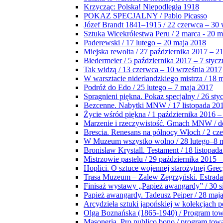
Krzycząc: Polska! Niepodległa 1918
POKAZ SPECJALNY / Pablo Picasso
Józef Brandt 1841–1915 / 22 czerwca – 30 
Sztuka Wicekrólestwa Peru / 2 marca - 20 
Paderewski / 17 lutego – 20 maja 2018
Miejska rewolta / 27 października 2017 – 2
Biedermeier / 5 października 2017 – 7 stycz
Tak widzą / 13 czerwca – 10 września 2017
W warsztacie niderlandzkiego mistrza / 18 
Podróż do Edo / 25 lutego – 7 maja 2017
Spragnieni piękna. Pokaz specjalny / 26 sty
Bezcenne. Nabytki MNW / 17 listopada 201
Życie wśród piękna / 1 października 2016 –
Marzenie i rzeczywistość. Gmach MNW / do
Brescia. Renesans na północy Włoch / 2 cz
W Muzeum wszystko wolno / 28 lutego–8 
Bronisław Krystall. Testament / 18 listopa
Mistrzowie pastelu / 29 października 2015 –
Hoplici. O sztuce wojennej starożytnej Grec
Trasa Muzeum – Zalew Zegrzyński. Estrada
Finisaż wystawy „Papież awangardy” / 30 s
Papież awangardy. Tadeusz Peiper / 28 maja
Arcydzieła sztuki japońskiej w kolekcjach p
Olga Boznańska (1865-1940) / Program to
Masoneria. Pro publico bono / program tow