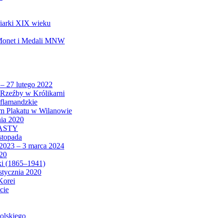
biarki XIX wieku
 Monet i Medali MNW
 – 27 lutego 2022
Rzeźby w Królikarni
 flamandzkie
um Plakatu w Wilanowie
nia 2020
CASTY
istopada
 2023 – 3 marca 2024
020
ki (1865–1941)
 stycznia 2020
Korei
cie
olskiego