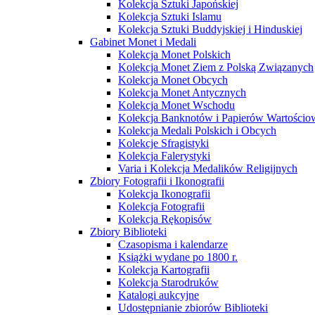
Kolekcja Sztuki Japońskiej
Kolekcja Sztuki Islamu
Kolekcja Sztuki Buddyjskiej i Hinduskiej
Gabinet Monet i Medali
Kolekcja Monet Polskich
Kolekcja Monet Ziem z Polską Związanych
Kolekcja Monet Obcych
Kolekcja Monet Antycznych
Kolekcja Monet Wschodu
Kolekcja Banknotów i Papierów Wartości
Kolekcja Medali Polskich i Obcych
Kolekcje Sfragistyki
Kolekcja Falerystyki
Varia i Kolekcja Medalików Religijnych
Zbiory Fotografii i Ikonografii
Kolekcja Ikonografii
Kolekcja Fotografii
Kolekcja Rękopisów
Zbiory Biblioteki
Czasopisma i kalendarze
Książki wydane po 1800 r.
Kolekcja Kartografii
Kolekcja Starodruków
Katalogi aukcyjne
Udostępnianie zbiorów Biblioteki