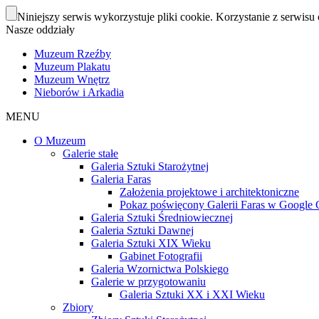
Niniejszy serwis wykorzystuje pliki cookie. Korzystanie z serwisu 
Nasze oddziały
Muzeum Rzeźby
Muzeum Plakatu
Muzeum Wnętrz
Nieborów i Arkadia
MENU
O Muzeum
Galerie stałe
Galeria Sztuki Starożytnej
Galeria Faras
Założenia projektowe i architektoniczne
Pokaz poświęcony Galerii Faras w Google Cu
Galeria Sztuki Średniowiecznej
Galeria Sztuki Dawnej
Galeria Sztuki XIX Wieku
Gabinet Fotografii
Galeria Wzornictwa Polskiego
Galerie w przygotowaniu
Galeria Sztuki XX i XXI Wieku
Zbiory