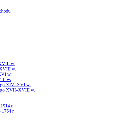
schodu
XVIII w.
XVIII w.
XVI w.
III w.
iego XIV–XVI w.
iego XVII–XVIII w.
 1914 r.
 1764 r.