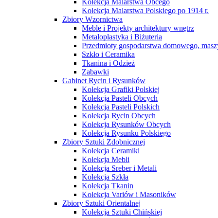
Kolekcja Malarstwa Obcego
Kolekcja Malarstwa Polskiego po 1914 r.
Zbiory Wzornictwa
Meble i Projekty architektury wnętrz
Metaloplastyka i Biżuteria
Przedmioty gospodarstwa domowego, maszy
Szkło i Ceramika
Tkanina i Odzież
Zabawki
Gabinet Rycin i Rysunków
Kolekcja Grafiki Polskiej
Kolekcja Pasteli Obcych
Kolekcja Pasteli Polskich
Kolekcja Rycin Obcych
Kolekcja Rysunków Obcych
Kolekcja Rysunku Polskiego
Zbiory Sztuki Zdobnicznej
Kolekcja Ceramiki
Kolekcja Mebli
Kolekcja Sreber i Metali
Kolekcja Szkła
Kolekcja Tkanin
Kolekcja Variów i Masoników
Zbiory Sztuki Orientalnej
Kolekcja Sztuki Chińskiej