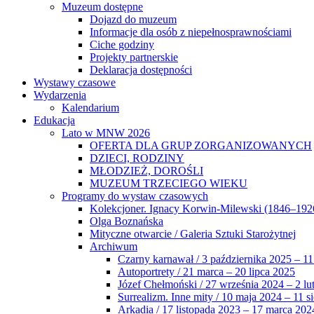
Muzeum dostępne
Dojazd do muzeum
Informacje dla osób z niepełnosprawnościami
Ciche godziny
Projekty partnerskie
Deklaracja dostępności
Wystawy czasowe
Wydarzenia
Kalendarium
Edukacja
Lato w MNW 2026
OFERTA DLA GRUP ZORGANIZOWANYCH
DZIECI, RODZINY
MŁODZIEŻ, DOROŚLI
MUZEUM TRZECIEGO WIEKU
Programy do wystaw czasowych
Kolekcjoner. Ignacy Korwin-Milewski (1846–192
Olga Boznańska
Mityczne otwarcie / Galeria Sztuki Starożytnej
Archiwum
Czarny karnawał / 3 października 2025 – 11
Autoportrety / 21 marca – 20 lipca 2025
Józef Chełmoński / 27 września 2024 – 2 lu
Surrealizm. Inne mity / 10 maja 2024 – 11 s
Arkadia / 17 listopada 2023 – 17 marca 202