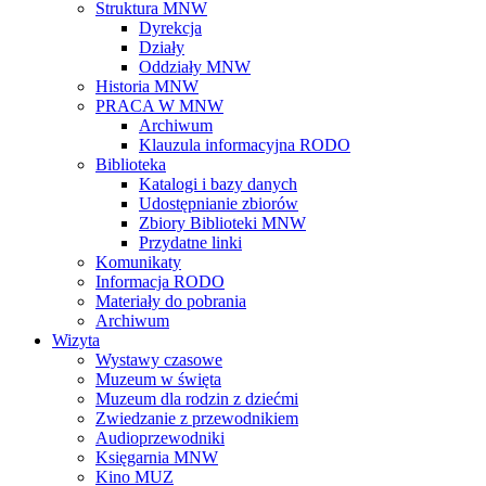
Struktura MNW
Dyrekcja
Działy
Oddziały MNW
Historia MNW
PRACA W MNW
Archiwum
Klauzula informacyjna RODO
Biblioteka
Katalogi i bazy danych
Udostępnianie zbiorów
Zbiory Biblioteki MNW
Przydatne linki
Komunikaty
Informacja RODO
Materiały do pobrania
Archiwum
Wizyta
Wystawy czasowe
Muzeum w święta
Muzeum dla rodzin z dziećmi
Zwiedzanie z przewodnikiem
Audioprzewodniki
Księgarnia MNW
Kino MUZ