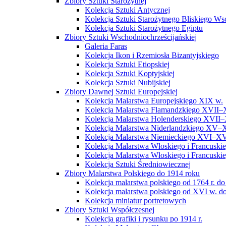
Zbiory Sztuki Starożytnej
Kolekcja Sztuki Antycznej
Kolekcja Sztuki Starożytnego Bliskiego W
Kolekcja Sztuki Starożytnego Egiptu
Zbiory Sztuki Wschodniochrześcijańskiej
Galeria Faras
Kolekcja Ikon i Rzemiosła Bizantyjskiego
Kolekcja Sztuki Etiopskiej
Kolekcja Sztuki Koptyjskiej
Kolekcja Sztuki Nubijskiej
Zbiory Dawnej Sztuki Europejskiej
Kolekcja Malarstwa Europejskiego XIX w.
Kolekcja Malarstwa Flamandzkiego XVII–
Kolekcja Malarstwa Holenderskiego XVII–
Kolekcja Malarstwa Niderlandzkiego XV–
Kolekcja Malarstwa Niemieckiego XVI–XV
Kolekcja Malarstwa Włoskiego i Francusk
Kolekcja Malarstwa Włoskiego i Francusk
Kolekcja Sztuki Średniowiecznej
Zbiory Malarstwa Polskiego do 1914 roku
Kolekcja malarstwa polskiego od 1764 r. do
Kolekcja malarstwa polskiego od XVI w. do
Kolekcja miniatur portretowych
Zbiory Sztuki Współczesnej
Kolekcja grafiki i rysunku po 1914 r.