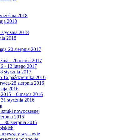
września 2018
maja 2018
1 stycznia 2018
nia 2018
maja-20 sierpnia 2017
cznia - 26 marca 2017
6 - 12 lutego 2017
 8 stycznia 2017
 16 października 2016
erwca-28 sierpnia 2016
maja 2016
da 2015 – 6 marca 2016
 31 stycznia 2016
ji
 sztuki nowoczesnej
ierpnia 2015
 - 30 sierpnia 2015
olskich
warzyszący wystawie
arzyszący wystawie