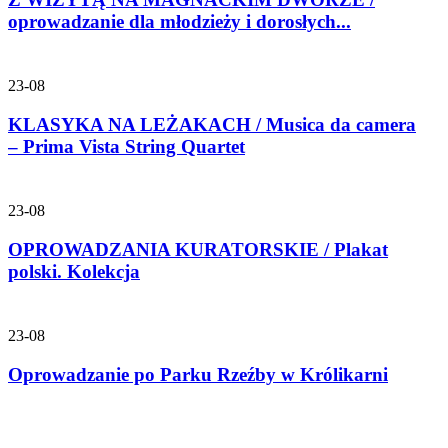
oprowadzanie dla młodzieży i dorosłych...
23-08
KLASYKA NA LEŻAKACH / Musica da camera
– Prima Vista String Quartet
23-08
OPROWADZANIA KURATORSKIE / Plakat
polski. Kolekcja
23-08
Oprowadzanie po Parku Rzeźby w Królikarni