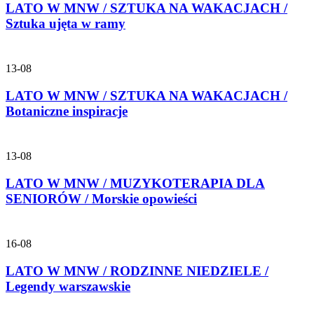
LATO W MNW / SZTUKA NA WAKACJACH /
Sztuka ujęta w ramy
13-08
LATO W MNW / SZTUKA NA WAKACJACH /
Botaniczne inspiracje
13-08
LATO W MNW / MUZYKOTERAPIA DLA
SENIORÓW / Morskie opowieści
16-08
LATO W MNW / RODZINNE NIEDZIELE /
Legendy warszawskie