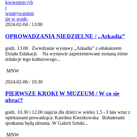
2024-02-04 / 13:00
OPROWADZANIA NIEDZIELNE / „Arkadia”
godz. 13.00 Zwiedzanie wystawy „Arkadia” z edukatorem
Działu Edukacji. Na wystawie zaprezentowane zostaną różne
redakcje tego kulturowego...
MNW
2024-02-06 / 10:30
PIERWSZE KROKI W MUZEUM / W co się
ubrać?
godz. 10.30 i 12.00 zajęcia dla dzieci w wieku 1,5 –3 lata wraz z
opiekunami prowadząca: Karolina Kierzkowska Bohaterami
spotkania będą ubrania. W Galerii Sztuki...
MNW