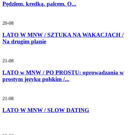
Pędzlem, kredką, palcem. O...
20-08
LATO W MNW / SZTUKA NA WAKACJACH /
Na drugim planie
21-08
LATO w MNW / PO PROSTU: oprowadzania w
prostym języku polskim /...
21-08
LATO W MNW / SLOW DATING