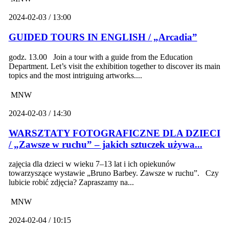
2024-02-03 / 13:00
GUIDED TOURS IN ENGLISH / „Arcadia”
godz. 13.00 Join a tour with a guide from the Education
Department. Let’s visit the exhibition together to discover its main
topics and the most intriguing artworks....
MNW
2024-02-03 / 14:30
WARSZTATY FOTOGRAFICZNE DLA DZIECI
/ „Zawsze w ruchu” – jakich sztuczek używa...
zajęcia dla dzieci w wieku 7–13 lat i ich opiekunów
towarzyszące wystawie „Bruno Barbey. Zawsze w ruchu”. Czy
lubicie robić zdjęcia? Zapraszamy na...
MNW
2024-02-04 / 10:15