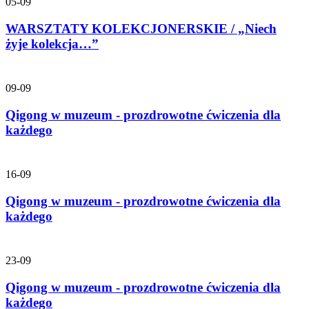
05-09
WARSZTATY KOLEKCJONERSKIE / „Niech
żyje kolekcja…”
09-09
Qigong w muzeum - prozdrowotne ćwiczenia dla
każdego
16-09
Qigong w muzeum - prozdrowotne ćwiczenia dla
każdego
23-09
Qigong w muzeum - prozdrowotne ćwiczenia dla
każdego