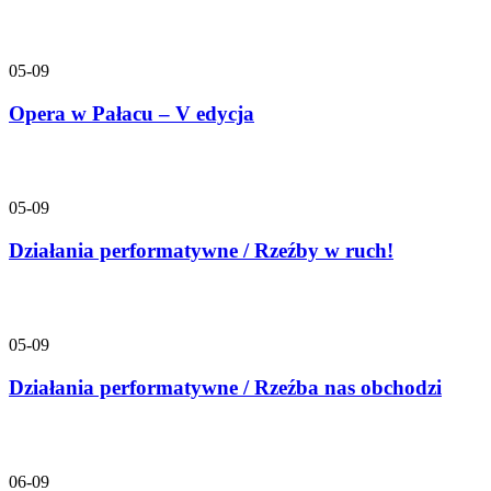
05-09
Opera w Pałacu – V edycja
05-09
Działania performatywne / Rzeźby w ruch!
05-09
Działania performatywne / Rzeźba nas obchodzi
06-09