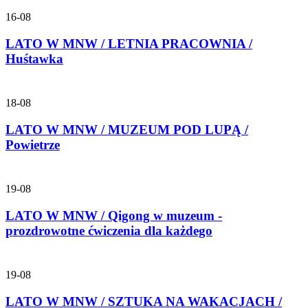
16-08
LATO W MNW / LETNIA PRACOWNIA /
Huśtawka
18-08
LATO W MNW / MUZEUM POD LUPĄ /
Powietrze
19-08
LATO W MNW / Qigong w muzeum -
prozdrowotne ćwiczenia dla każdego
19-08
LATO W MNW / SZTUKA NA WAKACJACH /