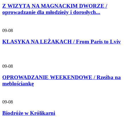
Z WIZYTĄ NA MAGNACKIM DWORZE /
oprowadzanie dla młodzieży i dorosłych...
09-08
KLASYKA NA LEŻAKACH / From Paris to Lviv
09-08
OPROWADZANIE WEEKENDOWE / Rzeźba na
meblościankę
09-08
Biodróże w Królikarni