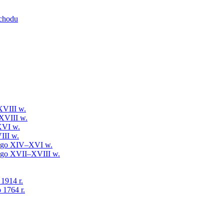
schodu
XVIII w.
XVIII w.
XVI w.
III w.
iego XIV–XVI w.
iego XVII–XVIII w.
 1914 r.
 1764 r.