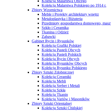
Kolekcja Malarstwa Obcego
Kolekcja Malarstwa Polskiego po 1914 r.
Zbiory Wzornictwa
Meble i Projekty architektury wnętrz
Metaloplastyka i Biżuteria
Przedmioty gospodarstwa domowego, maszy
Szkło i Ceramika
Tkanina i Odzież
Zabawki
Gabinet Rycin i Rysunków
Kolekcja Grafiki Polskiej
Kolekcja Pasteli Obcych
Kolekcja Pasteli Polskich
Kolekcja Rycin Obcych
Kolekcja Rysunków Obcych
Kolekcja Rysunku Polskiego
Zbiory Sztuki Zdobnicznej
Kolekcja Ceramiki
Kolekcja Mebli
Kolekcja Sreber i Metali
Kolekcja Szkła
Kolekcja Tkanin
Kolekcja Variów i Masoników
Zbiory Sztuki Orientalnej
Kolekcja Sztuki Chińskiej