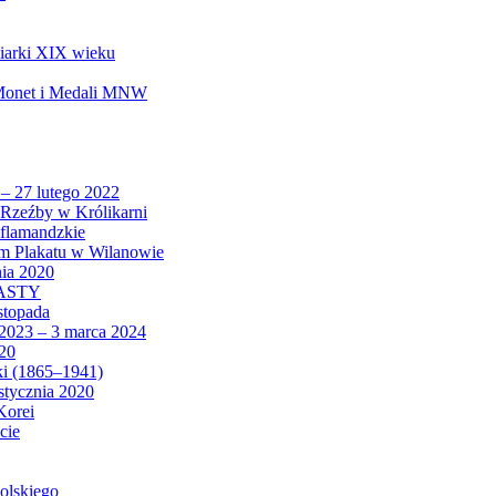
biarki XIX wieku
 Monet i Medali MNW
 – 27 lutego 2022
Rzeźby w Królikarni
 flamandzkie
um Plakatu w Wilanowie
nia 2020
CASTY
istopada
 2023 – 3 marca 2024
020
ki (1865–1941)
 stycznia 2020
Korei
cie
olskiego