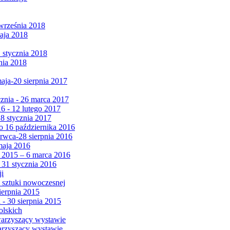
września 2018
maja 2018
1 stycznia 2018
nia 2018
maja-20 sierpnia 2017
cznia - 26 marca 2017
6 - 12 lutego 2017
 8 stycznia 2017
 16 października 2016
erwca-28 sierpnia 2016
maja 2016
da 2015 – 6 marca 2016
 31 stycznia 2016
ji
 sztuki nowoczesnej
ierpnia 2015
 - 30 sierpnia 2015
olskich
warzyszący wystawie
arzyszący wystawie