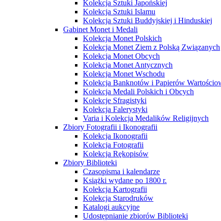
Kolekcja Sztuki Japońskiej
Kolekcja Sztuki Islamu
Kolekcja Sztuki Buddyjskiej i Hinduskiej
Gabinet Monet i Medali
Kolekcja Monet Polskich
Kolekcja Monet Ziem z Polską Związanych
Kolekcja Monet Obcych
Kolekcja Monet Antycznych
Kolekcja Monet Wschodu
Kolekcja Banknotów i Papierów Wartości
Kolekcja Medali Polskich i Obcych
Kolekcje Sfragistyki
Kolekcja Falerystyki
Varia i Kolekcja Medalików Religijnych
Zbiory Fotografii i Ikonografii
Kolekcja Ikonografii
Kolekcja Fotografii
Kolekcja Rękopisów
Zbiory Biblioteki
Czasopisma i kalendarze
Książki wydane po 1800 r.
Kolekcja Kartografii
Kolekcja Starodruków
Katalogi aukcyjne
Udostępnianie zbiorów Biblioteki