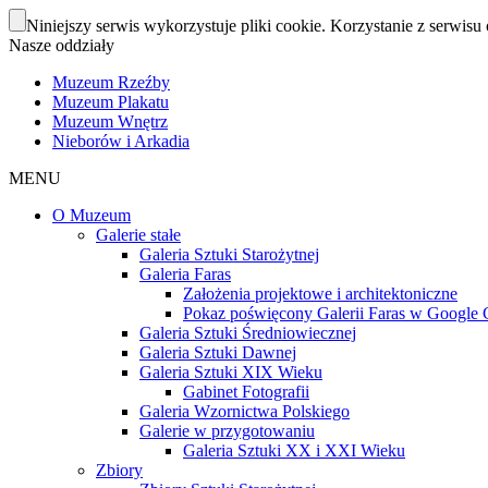
Niniejszy serwis wykorzystuje pliki cookie. Korzystanie z serwisu 
Nasze oddziały
Muzeum Rzeźby
Muzeum Plakatu
Muzeum Wnętrz
Nieborów i Arkadia
MENU
O Muzeum
Galerie stałe
Galeria Sztuki Starożytnej
Galeria Faras
Założenia projektowe i architektoniczne
Pokaz poświęcony Galerii Faras w Google Cu
Galeria Sztuki Średniowiecznej
Galeria Sztuki Dawnej
Galeria Sztuki XIX Wieku
Gabinet Fotografii
Galeria Wzornictwa Polskiego
Galerie w przygotowaniu
Galeria Sztuki XX i XXI Wieku
Zbiory