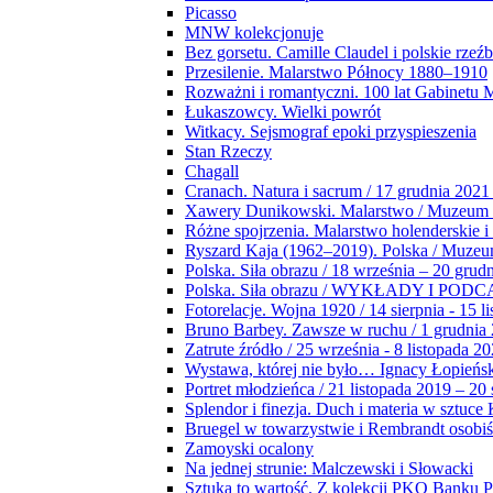
Picasso
MNW kolekcjonuje
Bez gorsetu. Camille Claudel i polskie rzeź
Przesilenie. Malarstwo Północy 1880–1910
Rozważni i romantyczni. 100 lat Gabinetu
Łukaszowcy. Wielki powrót
Witkacy. Sejsmograf epoki przyspieszenia
Stan Rzeczy
Chagall
Cranach. Natura i sacrum / 17 grudnia 2021
Xawery Dunikowski. Malarstwo / Muzeum 
Różne spojrzenia. Malarstwo holenderskie i
Ryszard Kaja (1962–2019). Polska / Muze
Polska. Siła obrazu / 18 września – 20 grud
Polska. Siła obrazu / WYKŁADY I POD
Fotorelacje. Wojna 1920 / 14 sierpnia - 15 l
Bruno Barbey. Zawsze w ruchu / 1 grudnia
Zatrute źródło / 25 września - 8 listopada 2
Wystawa, której nie było… Ignacy Łopieńs
Portret młodzieńca / 21 listopada 2019 – 20
Splendor i finezja. Duch i materia w sztuce 
Bruegel w towarzystwie i Rembrandt osobiś
Zamoyski ocalony
Na jednej strunie: Malczewski i Słowacki
Sztuka to wartość. Z kolekcji PKO Banku P