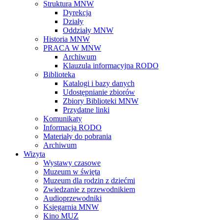
Struktura MNW
Dyrekcja
Działy
Oddziały MNW
Historia MNW
PRACA W MNW
Archiwum
Klauzula informacyjna RODO
Biblioteka
Katalogi i bazy danych
Udostępnianie zbiorów
Zbiory Biblioteki MNW
Przydatne linki
Komunikaty
Informacja RODO
Materiały do pobrania
Archiwum
Wizyta
Wystawy czasowe
Muzeum w święta
Muzeum dla rodzin z dziećmi
Zwiedzanie z przewodnikiem
Audioprzewodniki
Księgarnia MNW
Kino MUZ