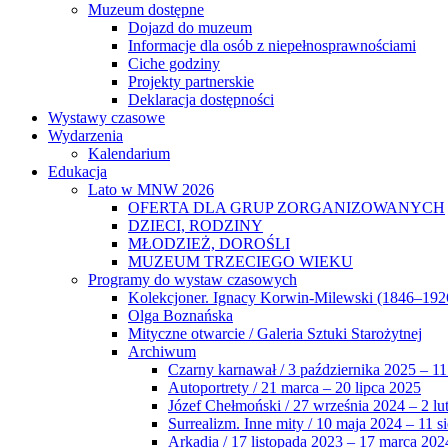
Muzeum dostępne
Dojazd do muzeum
Informacje dla osób z niepełnosprawnościami
Ciche godziny
Projekty partnerskie
Deklaracja dostępności
Wystawy czasowe
Wydarzenia
Kalendarium
Edukacja
Lato w MNW 2026
OFERTA DLA GRUP ZORGANIZOWANYCH
DZIECI, RODZINY
MŁODZIEŻ, DOROŚLI
MUZEUM TRZECIEGO WIEKU
Programy do wystaw czasowych
Kolekcjoner. Ignacy Korwin-Milewski (1846–192
Olga Boznańska
Mityczne otwarcie / Galeria Sztuki Starożytnej
Archiwum
Czarny karnawał / 3 października 2025 – 11
Autoportrety / 21 marca – 20 lipca 2025
Józef Chełmoński / 27 września 2024 – 2 lu
Surrealizm. Inne mity / 10 maja 2024 – 11 s
Arkadia / 17 listopada 2023 – 17 marca 202