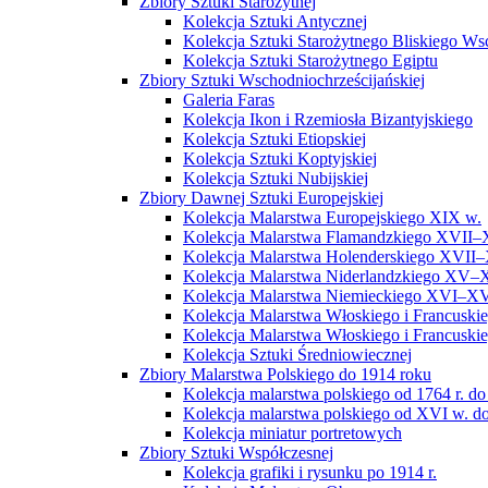
Zbiory Sztuki Starożytnej
Kolekcja Sztuki Antycznej
Kolekcja Sztuki Starożytnego Bliskiego W
Kolekcja Sztuki Starożytnego Egiptu
Zbiory Sztuki Wschodniochrześcijańskiej
Galeria Faras
Kolekcja Ikon i Rzemiosła Bizantyjskiego
Kolekcja Sztuki Etiopskiej
Kolekcja Sztuki Koptyjskiej
Kolekcja Sztuki Nubijskiej
Zbiory Dawnej Sztuki Europejskiej
Kolekcja Malarstwa Europejskiego XIX w.
Kolekcja Malarstwa Flamandzkiego XVII–
Kolekcja Malarstwa Holenderskiego XVII–
Kolekcja Malarstwa Niderlandzkiego XV–
Kolekcja Malarstwa Niemieckiego XVI–XV
Kolekcja Malarstwa Włoskiego i Francusk
Kolekcja Malarstwa Włoskiego i Francusk
Kolekcja Sztuki Średniowiecznej
Zbiory Malarstwa Polskiego do 1914 roku
Kolekcja malarstwa polskiego od 1764 r. do
Kolekcja malarstwa polskiego od XVI w. do
Kolekcja miniatur portretowych
Zbiory Sztuki Współczesnej
Kolekcja grafiki i rysunku po 1914 r.