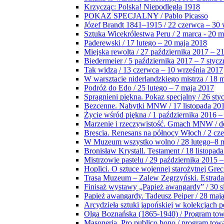
Krzycząc: Polska! Niepodległa 1918
POKAZ SPECJALNY / Pablo Picasso
Józef Brandt 1841–1915 / 22 czerwca – 30 
Sztuka Wicekrólestwa Peru / 2 marca - 20 
Paderewski / 17 lutego – 20 maja 2018
Miejska rewolta / 27 października 2017 – 2
Biedermeier / 5 października 2017 – 7 stycz
Tak widzą / 13 czerwca – 10 września 2017
W warsztacie niderlandzkiego mistrza / 18 
Podróż do Edo / 25 lutego – 7 maja 2017
Spragnieni piękna. Pokaz specjalny / 26 sty
Bezcenne. Nabytki MNW / 17 listopada 201
Życie wśród piękna / 1 października 2016 –
Marzenie i rzeczywistość. Gmach MNW / do
Brescia. Renesans na północy Włoch / 2 cz
W Muzeum wszystko wolno / 28 lutego–8 
Bronisław Krystall. Testament / 18 listopa
Mistrzowie pastelu / 29 października 2015 –
Hoplici. O sztuce wojennej starożytnej Grec
Trasa Muzeum – Zalew Zegrzyński. Estrada
Finisaż wystawy „Papież awangardy” / 30 s
Papież awangardy. Tadeusz Peiper / 28 maja
Arcydzieła sztuki japońskiej w kolekcjach p
Olga Boznańska (1865-1940) / Program to
Masoneria. Pro publico bono / program tow